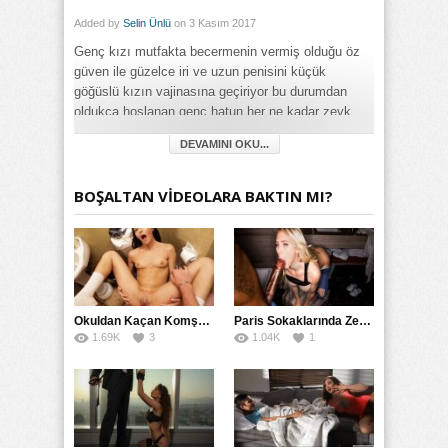
Added by
Selin Ünlü
on 3 Kasım 2017
Genç kızı mutfakta becermenin vermiş olduğu öz
güven ile güzelce iri ve uzun penisini küçük
göğüslü kızın vajinasına geçiriyor bu durumdan
oldukça hoşlanan genç hatun her ne kadar zevk
alsa da bir yandan acı çekmenin vermiş olduğu
DEVAMINI OKU...
rahatsızlıktan dolayı surat ifadesi değişiyor bakalım
adam öz kızının kız arkadaşını sikerken bundan
dolayı pişmanlık belirtisi gösterecek mi…
BOŞALTAN VİDEOLARA BAKTIN MI?
Category:
18+ Yaş
,
Fantezi
,
Full HD
,
Genç
,
Sert
,
Yabancı
Okuldan Kaçan Komşu Kızını Bakire Sanıp Götten Sikti
Paris Sokaklarında Zenci Yarağını Gırtlağına Kadar İndirdi
1.69K
3
1.04K
1