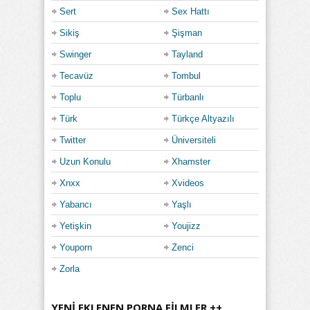
Sert
Sex Hattı
Sikiş
Şişman
Swinger
Tayland
Tecavüz
Tombul
Toplu
Türbanlı
Türk
Türkçe Altyazılı
Twitter
Üniversiteli
Uzun Konulu
Xhamster
Xnxx
Xvideos
Yabancı
Yaşlı
Yetişkin
Youjizz
Youporn
Zenci
Zorla
YENI EKLENEN PORNA FILMLER ++