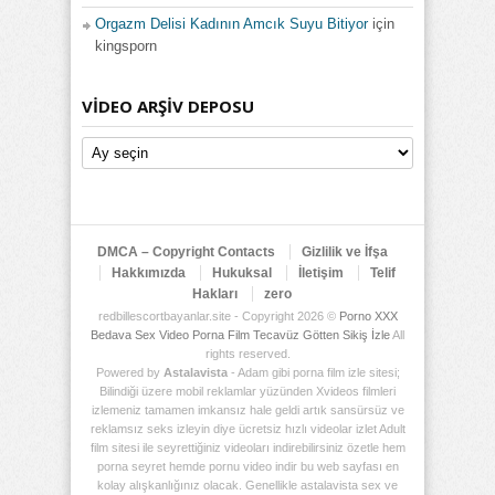
Orgazm Delisi Kadının Amcık Suyu Bitiyor
için
kingsporn
VIDEO ARŞIV DEPOSU
Video
Arşiv
Deposu
DMCA – Copyright Contacts
Gizlilik ve İfşa
Hakkımızda
Hukuksal
İletişim
Telif
Hakları
zero
redbillescortbayanlar.site - Copyright 2026 ©
Porno XXX
Bedava Sex Video Porna Film Tecavüz Götten Sikiş İzle
All
rights reserved.
Powered by
Astalavista
- Adam gibi porna film izle sitesi;
Bilindiği üzere mobil reklamlar yüzünden Xvideos filmleri
izlemeniz tamamen imkansız hale geldi artık sansürsüz ve
reklamsız seks izleyin diye ücretsiz hızlı videolar izlet Adult
film sitesi ile seyrettiğiniz videoları indirebilirsiniz özetle hem
porna seyret hemde pornu video indir bu web sayfası en
kolay alışkanlığınız olacak. Genellikle astalavista sex ve