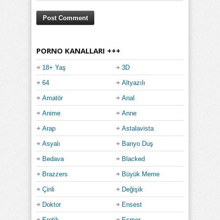
PORNO KANALLARI +++
18+ Yaş
3D
64
Altyazılı
Amatör
Anal
Anime
Anne
Arap
Astalavista
Asyalı
Banyo Duş
Bedava
Blacked
Brazzers
Büyük Meme
Çinli
Değişik
Doktor
Ensest
Erotik
Esmer