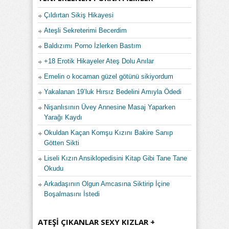
Çıldırtan Sikiş Hikayesi
Ateşli Sekreterimi Becerdim
Baldızımı Porno İzlerken Bastım
+18 Erotik Hikayeler Ateş Dolu Anılar
Emelin o kocaman güzel götünü sikiyordum
Yakalanan 19’luk Hırsız Bedelini Amıyla Ödedi
Nişanlısının Üvey Annesine Masaj Yaparken
Yarağı Kaydı
Okuldan Kaçan Komşu Kızını Bakire Sanıp
Götten Sikti
Liseli Kızın Ansiklopedisini Kitap Gibi Tane Tane
Okudu
Arkadaşının Olgun Amcasına Siktirip İçine
Boşalmasını İstedi
ATEŞI ÇIKANLAR SEXY KIZLAR +