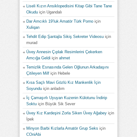
Liseli Kızın Ansiklopedisini Kitap Gibi Tane Tane
Okudu
için
Ugandalı
Dar Amcıklı 19’luk Amatör Türk Porno
için
Xuliqan
Tehdit Edip Şantajla Sikiş Sekreter Videosu
için
murad
Üvey Annesin Çıplak Resimlerini Çekerken
Amcığa Geldi
için
ahmet
Temizlik Esnasında Gelen Oğlunun Arkadaşını
Çitileyen Milf
için
Hebele
Kısa Saçlı Mavi Gözlü Kız Mankenlik İçin
Soyundu
için
anladım
İç Çamaşırlı Uyuyan Kuzenin Külotunu İndirip
Soktu
için
Büyük Sik Sever
Üvey Kız Kardeşini Zorla Siken Üvey Ağabey
için
İpek
Minyon Barbi Kızlarla Amatör Grup Seks
için
COniAbi