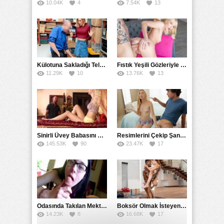
10.04K
4
7.54K
13
Külotuna Sakladığı Telefonu Eteğin Altına Bakarak Yakaladı
Fıstık Yeşili Gözleriyle Arka Bahçeyi Renklendirip Filizlendirdi
11.29K
10
13.76K
13
Sinirli Üvey Babasını Sakinleştirmek İçin Amını Kullandı
Resimlerini Çekip Şantaj Etmekle Suçladı Tehditle Sikini Vakumlattı
145.53K
90
23.47K
17
Odasında Takılan Mektepli Baldızıyla Delirmece Yaşayan Enişte
Boksör Olmak İsteyen Kız Zenci Antrenörünün İdmanına Çıktı
14.23K
8
16.68K
17