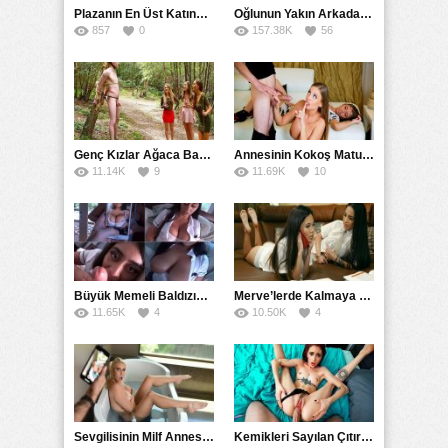
Plazanın En Üst Katında Üst Seviye Köle Fantezisi Sikişi
Oğlunun Yakın Arkadaşına Yorgan Altından Sulanan Milf
857
0
157.38K
56
Genç Kızlar Ağaca Bağlayarak Tecavüz Etmek İstediler
Annesinin Kokoş Mature Arkadaşı Tarafından Saksoya Uğradı
11.14K
9
11.69K
10
Büyük Memeli Baldızının Takipçilerinin Çoğalması İçin Yardım Etti
Merve’lerde Kalmaya Gelen Liseli Kız Fanteziyi Dibine Verdirdi
11.65K
4
10.50K
4
Sevgilisinin Milf Annesini Banyoda Taciz Ederken Farkedildi
Kemikleri Sayılan Çıtırın Hafif Amcığına Kökleyerek Soktu