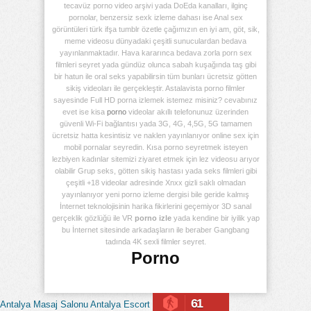
tecavüz porno video arşivi yada DoEda kanalları, ilginç
pornolar, benzersiz sexk izleme dahası ise Anal sex
görüntüleri türk ifşa tumblr özetle çağımızın en iyi am, göt, sik,
meme videosu dünyadaki çeşitli sunuculardan bedava
yayınlanmaktadır. Hava kararınca bedava zorla porn sex
filmleri seyret yada gündüz olunca sabah kuşağında taş gibi
bir hatun ile oral seks yapabilirsin tüm bunları ücretsiz götten
sikiş videoları ile gerçekleştir. Astalavista porno filmler
sayesinde Full HD porna izlemek istemez misiniz? cevabınız
evet ise kisa
porno
videolar akıllı telefonunuz üzerinden
güvenli Wi-Fi bağlantısı yada 3G, 4G, 4,5G, 5G tamamen
ücretsiz hatta kesintisiz ve naklen yayınlanıyor online sex için
mobil pornalar seyredin. Kısa porno seyretmek isteyen
lezbiyen kadınlar sitemizi ziyaret etmek için lez videosu arıyor
olabilir Grup seks, götten sikiş hastası yada seks filmleri gibi
çeşitli +18 videolar adresinde Xnxx gizli saklı olmadan
yayınlanıyor yeni porno izleme dergisi bile geride kalmış
İnternet teknolojisinin harika fikirlerini geçemiyor 3D sanal
gerçeklik gözlüğü ile VR
porno izle
yada kendine bir iyilik yap
bu İnternet sitesinde arkadaşların ile beraber Gangbang
tadında 4K sexli filmler seyret.
Porno
61
Antalya Masaj Salonu
Antalya Escort