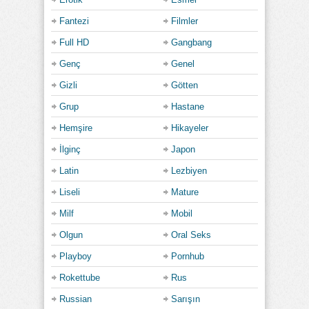
Fantezi
Filmler
Full HD
Gangbang
Genç
Genel
Gizli
Götten
Grup
Hastane
Hemşire
Hikayeler
İlginç
Japon
Latin
Lezbiyen
Liseli
Mature
Milf
Mobil
Olgun
Oral Seks
Playboy
Pornhub
Rokettube
Rus
Russian
Sarışın