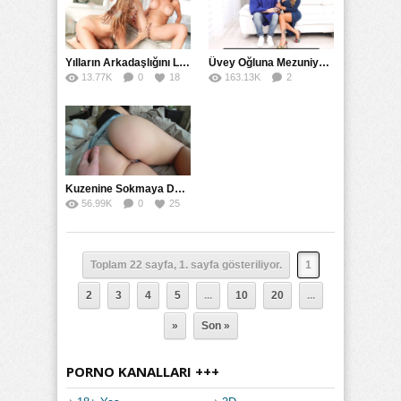
Yılların Arkadaşlığını Lezbiyen Olup Fışkırarak Orgazm Olarak Bozdular
Üvey Oğluna Mezuniyet Hediyesi Olarak Kendini Siktirdi
13.77K
0
18
163.13K
2
55
Kuzenine Sokmaya Doyamayınca Ertesi Gün Yeniden Sikti
56.99K
0
25
Toplam 22 sayfa, 1. sayfa gösteriliyor.
1
2
3
4
5
...
10
20
...
»
Son »
PORNO KANALLARI +++