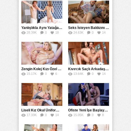
Yanlışlıkla Aynı Yatağa Girdiler Gizli Kameraya Karşı Sikiştiler
Seks İsteyen Baldızını Terbiye Etmek İçin Falakaya Yatırdı
28.39K
0
18
24.63K
0
14
Zengin Kolej Kızı Özel Şoförüne Götten Sikmesini Emretti
Kıvırcık Saçlı Arkadaşının Kardeşini Kucakladı
15.17K
0
6
13.64K
0
14
Liseli Kız Okul Üniformasını Çıkarmadan Müdürle Çakıştı
Ofiste Yeni İşe Başlayan Kızın Sigortasını Mesaide Yaptılar
17.33K
0
14
15.05K
0
8