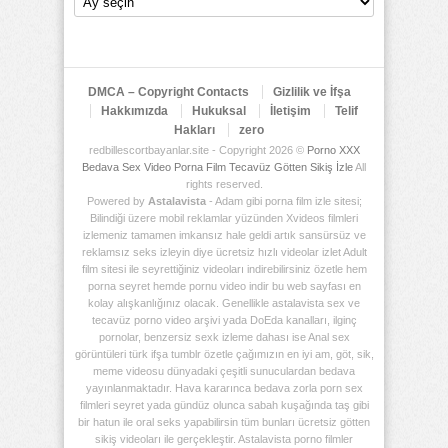
Arşiv
Deposu
DMCA – Copyright Contacts
Gizlilik ve İfşa
Hakkımızda
Hukuksal
İletişim
Telif
Hakları
zero
redbillescortbayanlar.site - Copyright 2026 ©
Porno XXX
Bedava Sex Video Porna Film Tecavüz Götten Sikiş İzle
All
rights reserved.
Powered by
Astalavista
- Adam gibi porna film izle sitesi;
Bilindiği üzere mobil reklamlar yüzünden Xvideos filmleri
izlemeniz tamamen imkansız hale geldi artık sansürsüz ve
reklamsız seks izleyin diye ücretsiz hızlı videolar izlet Adult
film sitesi ile seyrettiğiniz videoları indirebilirsiniz özetle hem
porna seyret hemde pornu video indir bu web sayfası en
kolay alışkanlığınız olacak. Genellikle astalavista sex ve
tecavüz porno video arşivi yada DoEda kanalları, ilginç
pornolar, benzersiz sexk izleme dahası ise Anal sex
görüntüleri türk ifşa tumblr özetle çağımızın en iyi am, göt, sik,
meme videosu dünyadaki çeşitli sunuculardan bedava
yayınlanmaktadır. Hava kararınca bedava zorla porn sex
filmleri seyret yada gündüz olunca sabah kuşağında taş gibi
bir hatun ile oral seks yapabilirsin tüm bunları ücretsiz götten
sikiş videoları ile gerçekleştir. Astalavista porno filmler