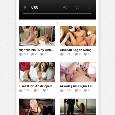
*
Nişanlısının Üvey Annesine Masaj Yaparken Yarağı Kaydı
Okuldan Kaçan Komşu Kızını Bakire Sanıp Götten Sikti
214
0
0
1.69K
0
3
Liseli Kızın Ansiklopedisini Kitap Gibi Tane Tane Okudu
Arkadaşının Olgun Amcasına Siktirip İçine Boşalmasını İstedi
2.30K
1
2
1.54K
0
0