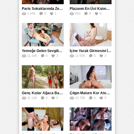
Paris Sokaklarında Zenci Yarağını Gırtlağına Kadar İndirdi
Plazanın En Üst Katında Üst Seviye Köle Fantezisi Sikişi
1.04K
0
1
854
0
0
Yemeğe Gelen Sevgilisinin Arkadaşına Yarak Yedirdi
İçine Yarak Girmesini İsteyince Kuzeninin Penisini Kullandı
11.18K
0
3
12.55K
0
3
Genç Kızlar Ağaca Bağlayarak Tecavüz Etmek İstediler
Çılgın Mature Kor Ateşiyle Misafirini Yakıp Eritti
11.14K
0
9
10.78K
0
9