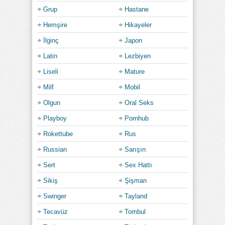
Grup
Hastane
Hemşire
Hikayeler
İlginç
Japon
Latin
Lezbiyen
Liseli
Mature
Milf
Mobil
Olgun
Oral Seks
Playboy
Pornhub
Rokettube
Rus
Russian
Sarışın
Sert
Sex Hattı
Sikiş
Şişman
Swinger
Tayland
Tecavüz
Tombul