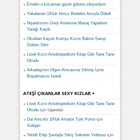
Emelin o kocaman güzel götünü sikiyordum
Yakalanan 19’luk Hırsız Bedelini Amıyla Ödedi
Nişanlısının Üvey Annesine Masaj Yaparken
Yarağı Kaydı
Okuldan Kaçan Komşu Kızını Bakire Sanıp
Götten Sikti
Liseli Kızın Ansiklopedisini Kitap Gibi Tane Tane
Okudu
Arkadaşının Olgun Amcasına Siktirip İçine
Boşalmasını İstedi
ATEŞI ÇIKANLAR SEXY KIZLAR +
Liseli Kızın Ansiklopedisini Kitap Gibi Tane Tane
Okudu
için
Ugandalı
Dar Amcıklı 19’luk Amatör Türk Porno
için
Xuliqan
Tehdit Edip Şantajla Sikiş Sekreter Videosu
için