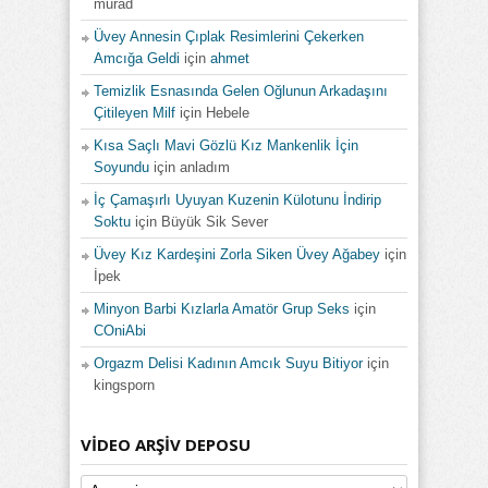
murad
Üvey Annesin Çıplak Resimlerini Çekerken
Amcığa Geldi
için
ahmet
Temizlik Esnasında Gelen Oğlunun Arkadaşını
Çitileyen Milf
için
Hebele
Kısa Saçlı Mavi Gözlü Kız Mankenlik İçin
Soyundu
için
anladım
İç Çamaşırlı Uyuyan Kuzenin Külotunu İndirip
Soktu
için
Büyük Sik Sever
Üvey Kız Kardeşini Zorla Siken Üvey Ağabey
için
İpek
Minyon Barbi Kızlarla Amatör Grup Seks
için
COniAbi
Orgazm Delisi Kadının Amcık Suyu Bitiyor
için
kingsporn
VIDEO ARŞIV DEPOSU
Video