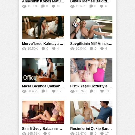
Annesinin Kokoş Mature Arkadaşı Tarafından Saksoya Uğradı
Büyük Memeli Baldızının Takipçilerinin Çoğalması İçin Yardım Etti
11.69K
0
10
11.65K
0
4
Merve’lerde Kalmaya Gelen Liseli Kız Fanteziyi Dibine Verdirdi
Sevgilisinin Milf Annesini Banyoda Taciz Ederken Farkedildi
10.50K
0
4
10.04K
0
4
Masa Başında Çalışan Sekreterini Koltuğa Kancaladı
Fıstık Yeşili Gözleriyle Arka Bahçeyi Renklendirip Filizlendirdi
20.46K
0
15
13.76K
0
13
Sinirli Üvey Babasını Sakinleştirmek İçin Amını Kullandı
Resimlerini Çekip Şantaj Etmekle Suçladı Tehditle Sikini Vakumlattı
145.53K
0
23.47K
0
17