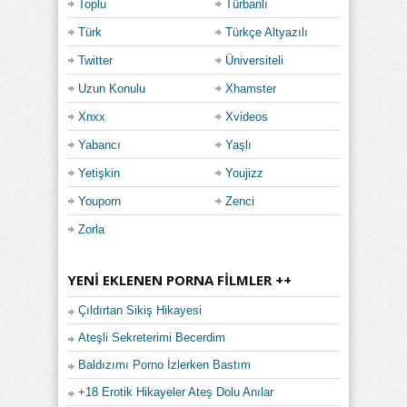
Toplu
Türbanlı
Türk
Türkçe Altyazılı
Twitter
Üniversiteli
Uzun Konulu
Xhamster
Xnxx
Xvideos
Yabancı
Yaşlı
Yetişkin
Youjizz
Youporn
Zenci
Zorla
YENI EKLENEN PORNA FILMLER ++
Çıldırtan Sikiş Hikayesi
Ateşli Sekreterimi Becerdim
Baldızımı Porno İzlerken Bastım
+18 Erotik Hikayeler Ateş Dolu Anılar