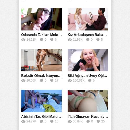
90
Odasında Takılan Mektepli Baldızıyla Delirmece Yaşayan Enişte
Kız Arkadaşının Babasının Yapay Vajina Hayalini Gerçekleştirdi
14.22K
0
8
11.92K
0
5
Boksör Olmak İsteyen Kız Zenci Antrenörünün İdmanına Çıktı
Siki Ağrıyan Üvey Oğlunu Ağzına Boşaltarak İyileştirdi
16.68K
0
17
160.81K
6
67
Abisinin Taş Gibi Mature Karısını Yatağında Doruklarda Sikti
İflah Olmayan Kuzeniyle Gizlice Sikişmeye Devam Etti
24.77K
0
15
36.84K
0
25