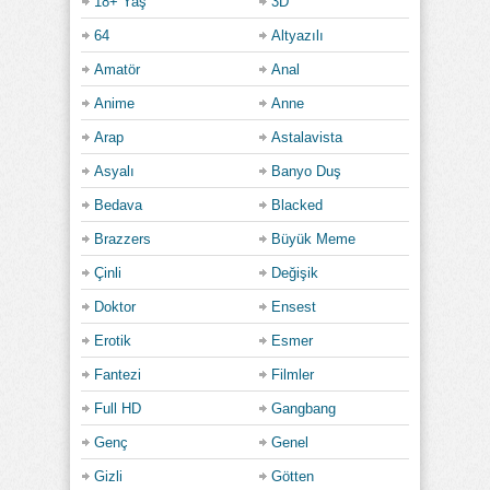
18+ Yaş
3D
64
Altyazılı
Amatör
Anal
Anime
Anne
Arap
Astalavista
Asyalı
Banyo Duş
Bedava
Blacked
Brazzers
Büyük Meme
Çinli
Değişik
Doktor
Ensest
Erotik
Esmer
Fantezi
Filmler
Full HD
Gangbang
Genç
Genel
Gizli
Götten