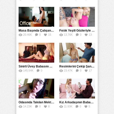
Masa Başında Çalışan Sekreterini Koltuğa Kancaladı
Fıstık Yeşili Gözleriyle Arka Bahçeyi Renklendirip Filizlendirdi
20.46K
0
15
13.76K
0
13
Sinirli Üvey Babasını Sakinleştirmek İçin Amını Kullandı
Resimlerini Çekip Şantaj Etmekle Suçladı Tehditle Sikini Vakumlattı
145.54K
0
23.47K
0
17
90
Odasında Takılan Mektepli Baldızıyla Delirmece Yaşayan Enişte
Kız Arkadaşının Babasının Yapay Vajina Hayalini Gerçekleştirdi
14.23K
0
8
11.93K
0
5