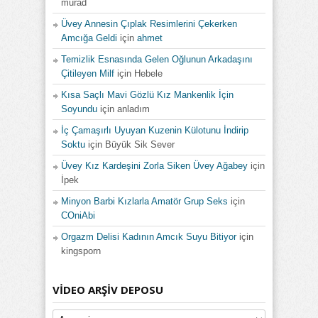
murad
Üvey Annesin Çıplak Resimlerini Çekerken
Amcığa Geldi
için
ahmet
Temizlik Esnasında Gelen Oğlunun Arkadaşını
Çitileyen Milf
için
Hebele
Kısa Saçlı Mavi Gözlü Kız Mankenlik İçin
Soyundu
için
anladım
İç Çamaşırlı Uyuyan Kuzenin Külotunu İndirip
Soktu
için
Büyük Sik Sever
Üvey Kız Kardeşini Zorla Siken Üvey Ağabey
için
İpek
Minyon Barbi Kızlarla Amatör Grup Seks
için
COniAbi
Orgazm Delisi Kadının Amcık Suyu Bitiyor
için
kingsporn
VIDEO ARŞIV DEPOSU
Video