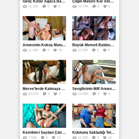
Genç Kızlar Ağaca Bağlayarak Tecavüz Etmek İstediler
Çılgın Mature Kor Ateşiyle Misafirini Yakıp Eritti
11.15K
0
9
10.79K
0
9
Annesinin Kokoş Mature Arkadaşı Tarafından Saksoya Uğradı
Büyük Memeli Baldızının Takipçilerinin Çoğalması İçin Yardım Etti
11.69K
0
10
11.66K
0
4
Merve’lerde Kalmaya Gelen Liseli Kız Fanteziyi Dibine Verdirdi
Sevgilisinin Milf Annesini Banyoda Taciz Ederken Farkedildi
10.51K
0
4
10.05K
0
4
Kemikleri Sayılan Çıtırın Hafif Amcığına Kökleyerek Soktu
Külotuna Sakladığı Telefonu Eteğin Altına Bakarak Yakaladı
7.54K
0
13
11.30K
0
10