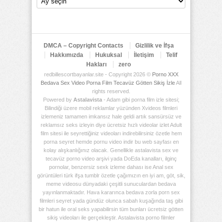
Arşiv
Deposu
DMCA – Copyright Contacts
Gizlilik ve İfşa
Hakkımızda
Hukuksal
İletişim
Telif
Hakları
zero
redbillescortbayanlar.site - Copyright 2026 ©
Porno XXX
Bedava Sex Video Porna Film Tecavüz Götten Sikiş İzle
All
rights reserved.
Powered by
Astalavista
- Adam gibi porna film izle sitesi;
Bilindiği üzere mobil reklamlar yüzünden Xvideos filmleri
izlemeniz tamamen imkansız hale geldi artık sansürsüz ve
reklamsız seks izleyin diye ücretsiz hızlı videolar izlet Adult
film sitesi ile seyrettiğiniz videoları indirebilirsiniz özetle hem
porna seyret hemde pornu video indir bu web sayfası en
kolay alışkanlığınız olacak. Genellikle astalavista sex ve
tecavüz porno video arşivi yada DoEda kanalları, ilginç
pornolar, benzersiz sexk izleme dahası ise Anal sex
görüntüleri türk ifşa tumblr özetle çağımızın en iyi am, göt, sik,
meme videosu dünyadaki çeşitli sunuculardan bedava
yayınlanmaktadır. Hava kararınca bedava zorla porn sex
filmleri seyret yada gündüz olunca sabah kuşağında taş gibi
bir hatun ile oral seks yapabilirsin tüm bunları ücretsiz götten
sikiş videoları ile gerçekleştir. Astalavista porno filmler