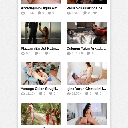
Arkadaşının Olgun Amcasına Siktirip İçine Boşalmasını İstedi
Paris Sokaklarında Zenci Yarağını Gırtlağına Kadar İndirdi
1.55K
0
0
1.05K
0
1
Plazanın En Üst Katında Üst Seviye Köle Fantezisi Sikişi
Oğlunun Yakın Arkadaşına Yorgan Altından Sulanan Milf
863
0
0
157.38K
1
56
Yemeğe Gelen Sevgilisinin Arkadaşına Yarak Yedirdi
İçine Yarak Girmesini İsteyince Kuzeninin Penisini Kullandı
11.18K
0
3
12.56K
0
3