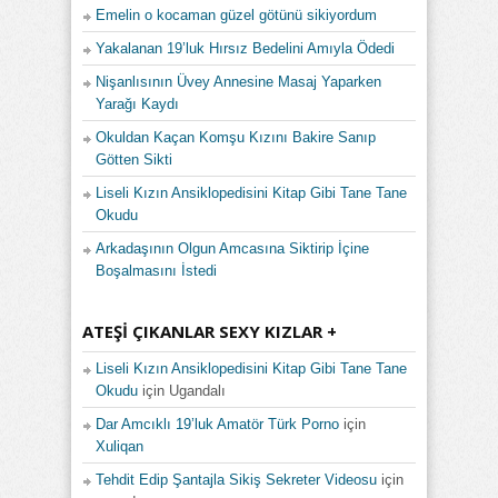
Emelin o kocaman güzel götünü sikiyordum
Yakalanan 19’luk Hırsız Bedelini Amıyla Ödedi
Nişanlısının Üvey Annesine Masaj Yaparken
Yarağı Kaydı
Okuldan Kaçan Komşu Kızını Bakire Sanıp
Götten Sikti
Liseli Kızın Ansiklopedisini Kitap Gibi Tane Tane
Okudu
Arkadaşının Olgun Amcasına Siktirip İçine
Boşalmasını İstedi
ATEŞI ÇIKANLAR SEXY KIZLAR +
Liseli Kızın Ansiklopedisini Kitap Gibi Tane Tane
Okudu
için
Ugandalı
Dar Amcıklı 19’luk Amatör Türk Porno
için
Xuliqan
Tehdit Edip Şantajla Sikiş Sekreter Videosu
için