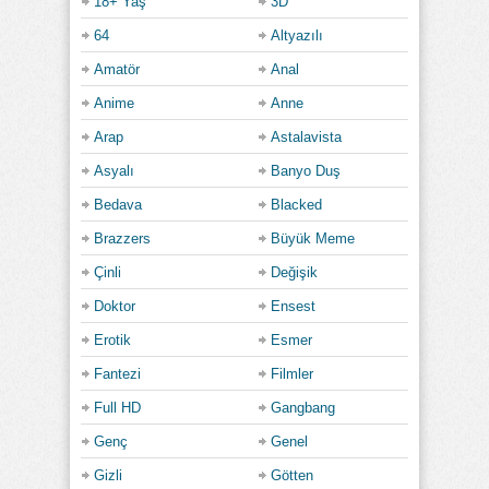
18+ Yaş
3D
64
Altyazılı
Amatör
Anal
Anime
Anne
Arap
Astalavista
Asyalı
Banyo Duş
Bedava
Blacked
Brazzers
Büyük Meme
Çinli
Değişik
Doktor
Ensest
Erotik
Esmer
Fantezi
Filmler
Full HD
Gangbang
Genç
Genel
Gizli
Götten