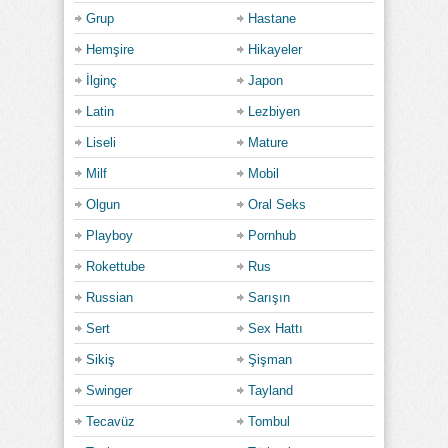
Grup
Hastane
Hemşire
Hikayeler
İlginç
Japon
Latin
Lezbiyen
Liseli
Mature
Milf
Mobil
Olgun
Oral Seks
Playboy
Pornhub
Rokettube
Rus
Russian
Sarışın
Sert
Sex Hattı
Sikiş
Şişman
Swinger
Tayland
Tecavüz
Tombul