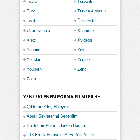
Toplu
Türbanlı
Türk
Türkçe Altyazılı
Twitter
Üniversiteli
Uzun Konulu
Xhamster
Xnxx
Xvideos
Yabancı
Yaşlı
Yetişkin
Youjizz
Youporn
Zenci
Zorla
YENI EKLENEN PORNA FILMLER ++
Çıldırtan Sikiş Hikayesi
Ateşli Sekreterimi Becerdim
Baldızımı Porno İzlerken Bastım
+18 Erotik Hikayeler Ateş Dolu Anılar