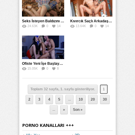
Seks İsteyen Baldızını Terbiye Etmek İçin Falakaya Yatırdı
Kıvırcık Saçlı Arkadaşının Kardeşini Kucakladı
24.63K
0
14
13.64K
0
14
Ofiste Yeni İşe Başlayan Kızın Sigortasını Mesaide Yaptılar
15.05K
0
8
Toplam 32 sayfa, 1. sayfa gösteriliyor.
1
2
3
4
5
...
10
20
30
...
»
Son »
PORNO KANALLARI +++