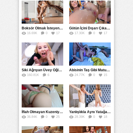
Boksör Olmak İsteyen Kız Zenci Antrenörünün İdmanına Çıktı
Götün İçini Dışarı Çıkarana Kadar Sokup Boşalttı
16.69K
0
17
17.30K
0
17
Siki Ağrıyan Üvey Oğlunu Ağzına Boşaltarak İyileştirdi
Abisinin Taş Gibi Mature Karısını Yatağında Doruklarda Sikti
160.81K
6
24.77K
0
15
67
İflah Olmayan Kuzeniyle Gizlice Sikişmeye Devam Etti
Yanlışlıkla Aynı Yatağa Girdiler Gizli Kameraya Karşı Sikiştiler
36.84K
0
25
28.39K
0
18