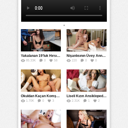
*
Yakalanan 19’luk Hırsız Bedelini Amıyla Ödedi
Nişanlısının Üvey Annesine Masaj Yaparken Yarağı Kaydı
85.33K
0
58
220
0
0
Okuldan Kaçan Komşu Kızını Bakire Sanıp Götten Sikti
Liseli Kızın Ansiklopedisini Kitap Gibi Tane Tane Okudu
1.70K
0
3
2.31K
1
2