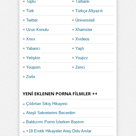
Toplu
Türbanlı
Türk
Türkçe Altyazılı
Twitter
Üniversiteli
Uzun Konulu
Xhamster
Xnxx
Xvideos
Yabancı
Yaşlı
Yetişkin
Youjizz
Youporn
Zenci
Zorla
YENI EKLENEN PORNA FILMLER ++
Çıldırtan Sikiş Hikayesi
Ateşli Sekreterimi Becerdim
Baldızımı Porno İzlerken Bastım
+18 Erotik Hikayeler Ateş Dolu Anılar