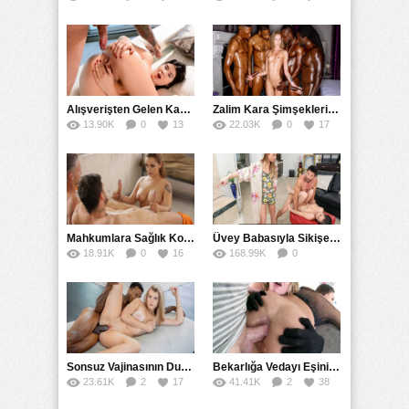
Alışverişten Gelen Karısına Sinirlenip Tersten Domaltıp Düz Sikti
Zalim Kara Şimşeklerin Arasında Yıldırım Çarpması Geçirdi
13.90K
0
13
22.03K
0
17
Mahkumlara Sağlık Kontrolünü Elleriyle Yapan Hemşire
Üvey Babasıyla Sikişen Kız Kardeşine Uydu
18.91K
0
16
168.99K
0
56
Sonsuz Vajinasının Duvarına Ancak Zenci Yarağıyla Erişti
Bekarlığa Vedayı Eşinin Kuzenlerini Götten Sikerek Yaşadı
23.61K
2
17
41.41K
2
38