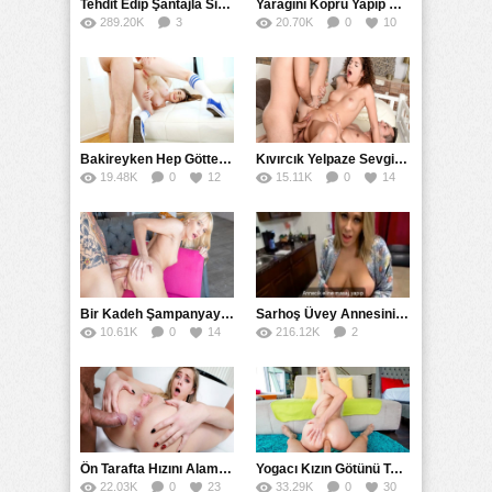
Tehdit Edip Şantajla Sikiş Sekreter Videosu
Yarağını Köprü Yapıp Uluslararası Irkları Kaynaştıran Zenci
289.20K
3
20.70K
0
10
85
Bakireyken Hep Götten Sikişen Kız Anal Seksi Özlemiş
Kıvırcık Yelpaze Sevgilisi ve Arkadaşıyla Arkalı Önlü Yellendi
19.48K
0
12
15.11K
0
14
Bir Kadeh Şampanyaya İki Posta Göt Sikişi Aldı
Sarhoş Üvey Annesini Sikmek Zorunda Kalan Genç
10.61K
0
14
216.12K
2
80
Ön Tarafta Hızını Alamayıp Arkadan İçine Tosladı
Yogacı Kızın Götünü Testere Gibi Damarlı Yarakla Parçaladı
22.03K
0
23
33.29K
0
30