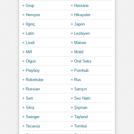
Grup
Hastane
Hemşire
Hikayeler
İlginç
Japon
Latin
Lezbiyen
Liseli
Mature
Milf
Mobil
Olgun
Oral Seks
Playboy
Pornhub
Rokettube
Rus
Russian
Sarışın
Sert
Sex Hattı
Sikiş
Şişman
Swinger
Tayland
Tecavüz
Tombul