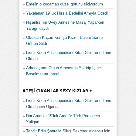
Emelin o kocaman güzel götünü sikiyordum
Yakalanan 19’luk Hırsız Bedelini Amıyla Ödedi
Nişanlısının Üvey Annesine Masaj Yaparken
Yarağı Kaydı
Okuldan Kaçan Komşu Kızını Bakire Sanıp
Götten Sikti
Liseli Kızın Ansiklopedisini Kitap Gibi Tane Tane
Okudu
Arkadaşının Olgun Amcasına Siktirip İçine
Boşalmasını İstedi
ATEŞI ÇIKANLAR SEXY KIZLAR +
Liseli Kızın Ansiklopedisini Kitap Gibi Tane Tane
Okudu
için
Ugandalı
Dar Amcıklı 19’luk Amatör Türk Porno
için
Xuliqan
Tehdit Edip Şantajla Sikiş Sekreter Videosu
için