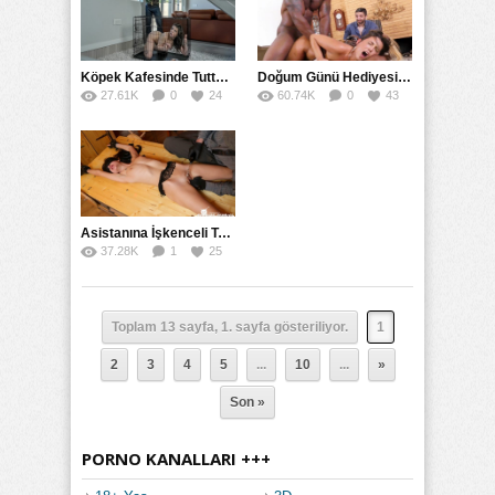
Köpek Kafesinde Tuttuğu Kadını Götten Tırmaladı
Doğum Günü Hediyesi Olarak Zencilerle Grup Sikiş Verdi
27.61K
0
24
60.74K
0
43
Asistanına İşkenceli Tecavüz Eden Hiper Travmatik Sapık Profesör
37.28K
1
25
Toplam 13 sayfa, 1. sayfa gösteriliyor.
1
2
3
4
5
...
10
...
»
Son »
PORNO KANALLARI +++