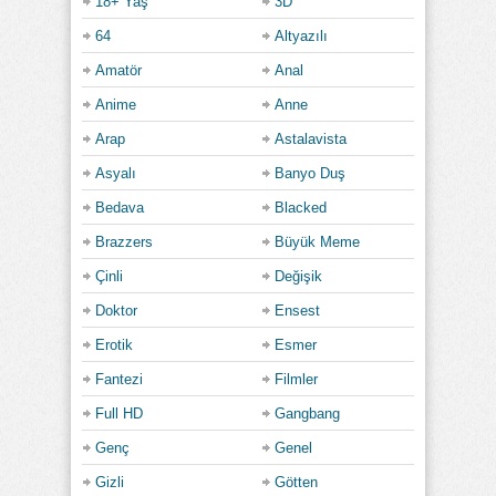
18+ Yaş
3D
64
Altyazılı
Amatör
Anal
Anime
Anne
Arap
Astalavista
Asyalı
Banyo Duş
Bedava
Blacked
Brazzers
Büyük Meme
Çinli
Değişik
Doktor
Ensest
Erotik
Esmer
Fantezi
Filmler
Full HD
Gangbang
Genç
Genel
Gizli
Götten