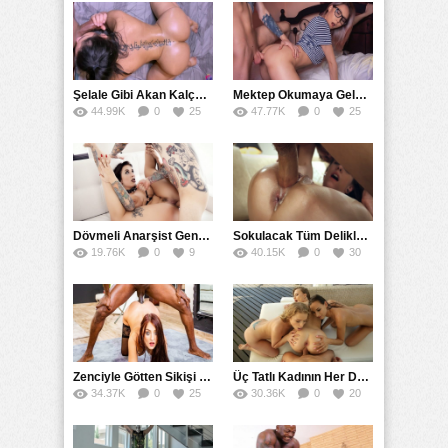
Şelale Gibi Akan Kalçalarıyla Parmakları Isırttı
Mektep Okumaya Gelen Üniversitelinin İlk Anal Tecrübesi
44.99K
0
25
47.77K
0
25
Dövmeli Anarşist Gençler Birbirlerini Döverek Sikişirler
Sokulacak Tüm Deliklerin İçine Boşalarak Siken Uzaylı
19.76K
0
9
40.15K
0
30
Zenciyle Götten Sikişi Şana Sandı Ağlayarak İçine Aldı
Üç Tatlı Kadının Her Deliğini Kullanarak Grup Sikişti
34.37K
0
25
30.36K
0
20