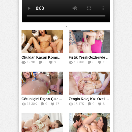
*
Okuldan Kaçan Komşu Kızını Bakire Sanıp Götten Sikti
Fıstık Yeşili Gözleriyle Arka Bahçeyi Renklendirip Filizlendirdi
1.69K
0
3
13.76K
0
13
Götün İçini Dışarı Çıkarana Kadar Sokup Boşalttı
Zengin Kolej Kızı Özel Şoförüne Götten Sikmesini Emretti
17.30K
0
17
15.17K
0
6