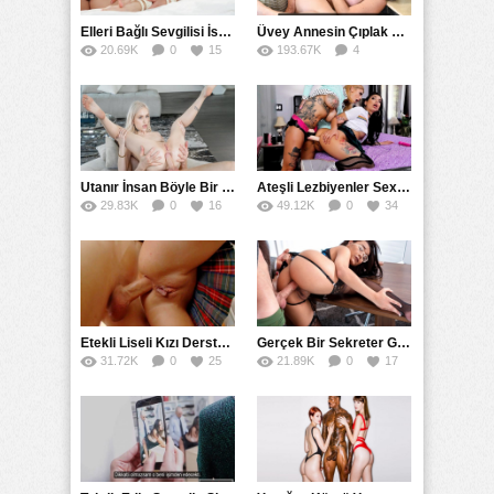
Elleri Bağlı Sevgilisi İstemediği Halde Götten Tecavüz Etti
Üvey Annesin Çıplak Resimlerini Çekerken Amcığa Geldi
20.69K
0
15
193.67K
4
91
Utanır İnsan Böyle Bir Güzele Götten Sokulur Mu
Ateşli Lezbiyenler Sex Sohbet Numarası
29.83K
0
16
49.12K
0
34
Etekli Liseli Kızı Derste Götten Sikmeye İkna Etti
Gerçek Bir Sekreter Gibi Müdürünün Her İstediğini Yaptı
31.72K
0
25
21.89K
0
17