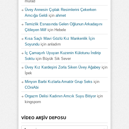
murad
Üvey Annesin Çıplak Resimlerini Çekerken
Amcığa Geldi
için
ahmet
Temizlik Esnasında Gelen Oğlunun Arkadaşını
Çitileyen Milf
için
Hebele
Kısa Saçlı Mavi Gözlü Kız Mankenlik İçin
Soyundu
için
anladım
İç Çamaşırlı Uyuyan Kuzenin Külotunu İndirip
Soktu
için
Büyük Sik Sever
Üvey Kız Kardeşini Zorla Siken Üvey Ağabey
için
İpek
Minyon Barbi Kızlarla Amatör Grup Seks
için
COniAbi
Orgazm Delisi Kadının Amcık Suyu Bitiyor
için
kingsporn
VIDEO ARŞIV DEPOSU
Video