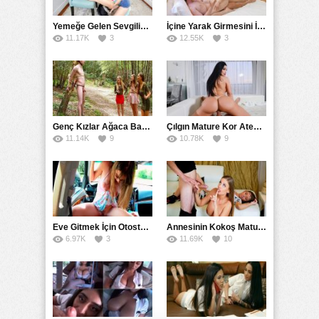
Yemeğe Gelen Sevgilisinin Arkadaşına Yarak Yedirdi
İçine Yarak Girmesini İsteyince Kuzeninin Penisini Kullandı
11.17K
3
12.55K
3
Genç Kızlar Ağaca Bağlayarak Tecavüz Etmek İstediler
Çılgın Mature Kor Ateşiyle Misafirini Yakıp Eritti
11.14K
9
10.78K
9
Eve Gitmek İçin Otostop Çeken Üniversiteli Bedelini Ödedi
Annesinin Kokoş Mature Arkadaşı Tarafından Saksoya Uğradı
6.97K
3
11.69K
10