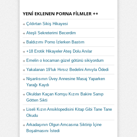
YENI EKLENEN PORNA FILMLER ++
Çıldırtan Sikiş Hikayesi
Ateşli Sekreterimi Becerdim
Baldızımı Porno İzlerken Bastım
+18 Erotik Hikayeler Ateş Dolu Anılar
Emelin o kocaman güzel götünü sikiyordum
Yakalanan 19’luk Hırsız Bedelini Amıyla Ödedi
Nişanlısının Üvey Annesine Masaj Yaparken
Yarağı Kaydı
Okuldan Kaçan Komşu Kızını Bakire Sanıp
Götten Sikti
Liseli Kızın Ansiklopedisini Kitap Gibi Tane Tane
Okudu
Arkadaşının Olgun Amcasına Siktirip İçine
Boşalmasını İstedi