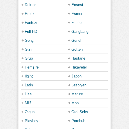
Doktor
Ensest
Erotik
Esmer
Fantezi
Filmler
Full HD
Gangbang
Genç
Genel
Gizli
Götten
Grup
Hastane
Hemşire
Hikayeler
İlginç
Japon
Latin
Lezbiyen
Liseli
Mature
Milf
Mobil
Olgun
Oral Seks
Playboy
Pornhub