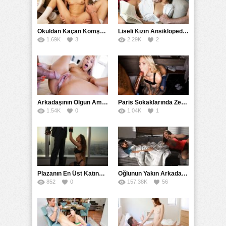
öğretmek için yanına gelen eniştesi baldızının
kucağına alır ve delirmece yaşamaya başlayarak
bunu bir de kameraya amatör olarak kaydederler.
Okuldan Kaçan Komşu Kızını Bakire Sanıp Götten Sikti
Liseli Kızın Ansiklopedisini Kitap Gibi Tane Tane Okudu
1.69K
3
2.29K
2
Category:
18+ Yaş
,
Amatör
,
Astalavista
,
Banyo Duş
,
Bedava
,
Büyük
Meme
,
Değişik
,
Ensest
,
Erotik
,
Esmer
,
Fantezi
,
Filmler
,
Full
HD
,
Genç
,
Gizli
,
Hikayeler
,
İlginç
,
Latin
,
Mobil
,
Oral Seks
,
Playboy
,
Pornhub
,
Rokettube
,
Sert
,
Sex Hattı
,
Sikiş
,
Swinger
,
Twitter
,
Üniversiteli
,
Xnxx
,
Yabancı
,
Yetişkin
,
Youporn
Arkadaşının Olgun Amcasına Siktirip İçine Boşalmasını İstedi
Paris Sokaklarında Zenci Yarağını Gırtlağına Kadar İndirdi
1.54K
0
1.04K
1
Plazanın En Üst Katında Üst Seviye Köle Fantezisi Sikişi
Oğlunun Yakın Arkadaşına Yorgan Altından Sulanan Milf
852
0
157.38K
56