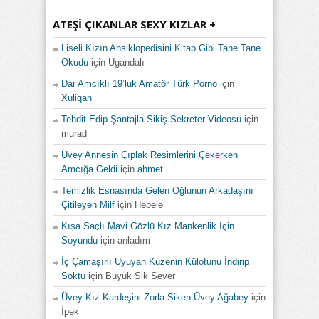
ATEŞI ÇIKANLAR SEXY KIZLAR +
Liseli Kızın Ansiklopedisini Kitap Gibi Tane Tane
Okudu
için
Ugandalı
Dar Amcıklı 19’luk Amatör Türk Porno
için
Xuliqan
Tehdit Edip Şantajla Sikiş Sekreter Videosu
için
murad
Üvey Annesin Çıplak Resimlerini Çekerken
Amcığa Geldi
için
ahmet
Temizlik Esnasında Gelen Oğlunun Arkadaşını
Çitileyen Milf
için
Hebele
Kısa Saçlı Mavi Gözlü Kız Mankenlik İçin
Soyundu
için
anladım
İç Çamaşırlı Uyuyan Kuzenin Külotunu İndirip
Soktu
için
Büyük Sik Sever
Üvey Kız Kardeşini Zorla Siken Üvey Ağabey
için
İpek