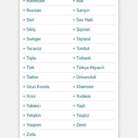
Rokettube
Rus
Russian
Sarışın
Sert
Sex Hattı
Sikiş
Şişman
Swinger
Tayland
Tecavüz
Tombul
Toplu
Türbanlı
Türk
Türkçe Altyazılı
Twitter
Üniversiteli
Uzun Konulu
Xhamster
Xnxx
Xvideos
Yabancı
Yaşlı
Yetişkin
Youjizz
Youporn
Zenci
Zorla