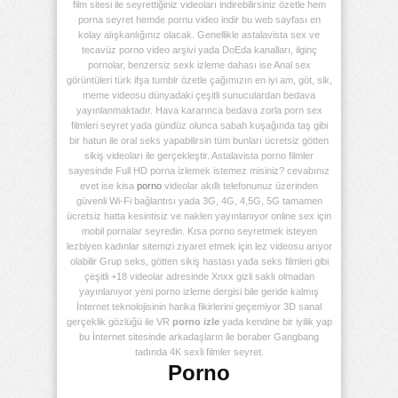
film sitesi ile seyrettiğiniz videoları indirebilirsiniz özetle hem
porna seyret hemde pornu video indir bu web sayfası en
kolay alışkanlığınız olacak. Genellikle astalavista sex ve
tecavüz porno video arşivi yada DoEda kanalları, ilginç
pornolar, benzersiz sexk izleme dahası ise Anal sex
görüntüleri türk ifşa tumblr özetle çağımızın en iyi am, göt, sik,
meme videosu dünyadaki çeşitli sunuculardan bedava
yayınlanmaktadır. Hava kararınca bedava zorla porn sex
filmleri seyret yada gündüz olunca sabah kuşağında taş gibi
bir hatun ile oral seks yapabilirsin tüm bunları ücretsiz götten
sikiş videoları ile gerçekleştir. Astalavista porno filmler
sayesinde Full HD porna izlemek istemez misiniz? cevabınız
evet ise kisa
porno
videolar akıllı telefonunuz üzerinden
güvenli Wi-Fi bağlantısı yada 3G, 4G, 4,5G, 5G tamamen
ücretsiz hatta kesintisiz ve naklen yayınlanıyor online sex için
mobil pornalar seyredin. Kısa porno seyretmek isteyen
lezbiyen kadınlar sitemizi ziyaret etmek için lez videosu arıyor
olabilir Grup seks, götten sikiş hastası yada seks filmleri gibi
çeşitli +18 videolar adresinde Xnxx gizli saklı olmadan
yayınlanıyor yeni porno izleme dergisi bile geride kalmış
İnternet teknolojisinin harika fikirlerini geçemiyor 3D sanal
gerçeklik gözlüğü ile VR
porno izle
yada kendine bir iyilik yap
bu İnternet sitesinde arkadaşların ile beraber Gangbang
tadında 4K sexli filmler seyret.
Porno