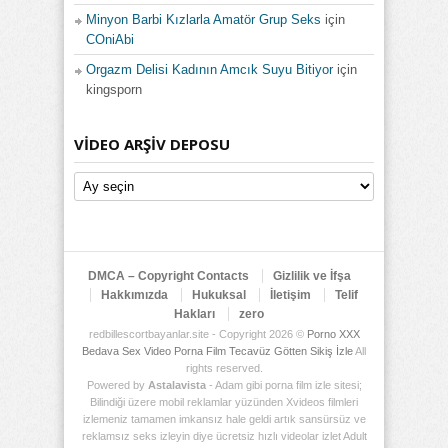
Minyon Barbi Kızlarla Amatör Grup Seks
için
COniAbi
Orgazm Delisi Kadının Amcık Suyu Bitiyor
için
kingsporn
VIDEO ARŞIV DEPOSU
Video
Arşiv
Deposu
DMCA – Copyright Contacts
Gizlilik ve İfşa
Hakkımızda
Hukuksal
İletişim
Telif
Hakları
zero
redbillescortbayanlar.site - Copyright 2026 ©
Porno XXX
Bedava Sex Video Porna Film Tecavüz Götten Sikiş İzle
All
rights reserved.
Powered by
Astalavista
- Adam gibi porna film izle sitesi;
Bilindiği üzere mobil reklamlar yüzünden Xvideos filmleri
izlemeniz tamamen imkansız hale geldi artık sansürsüz ve
reklamsız seks izleyin diye ücretsiz hızlı videolar izlet Adult