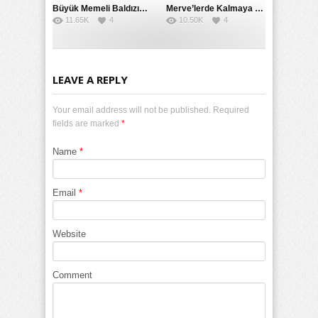
Büyük Memeli Baldızının Takipçilerinin Çoğalması İçin Yardım Etti
Merve’lerde Kalmaya Gelen Liseli Kız Fanteziyi Dibine Verdirdi
11.65K
4
10.50K
4
LEAVE A REPLY
Your email address will not be published. Required
fields are marked
*
Name
*
Email
*
Website
Comment