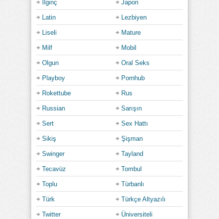
İlginç
Japon
Latin
Lezbiyen
Liseli
Mature
Milf
Mobil
Olgun
Oral Seks
Playboy
Pornhub
Rokettube
Rus
Russian
Sarışın
Sert
Sex Hattı
Sikiş
Şişman
Swinger
Tayland
Tecavüz
Tombul
Toplu
Türbanlı
Türk
Türkçe Altyazılı
Twitter
Üniversiteli