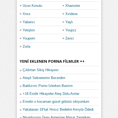
Uzun Konulu
Xhamster
Xnxx
Xvideos
Yabancı
Yaşlı
Yetişkin
Youjizz
Youporn
Zenci
Zorla
YENI EKLENEN PORNA FILMLER ++
Çıldırtan Sikiş Hikayesi
Ateşli Sekreterimi Becerdim
Baldızımı Porno İzlerken Bastım
+18 Erotik Hikayeler Ateş Dolu Anılar
Emelin o kocaman güzel götünü sikiyordum
Yakalanan 19’luk Hırsız Bedelini Amıyla Ödedi
Nişanlısının Üvey Annesine Masaj Yaparken