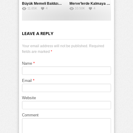
Büyük Memeli Baldızının Takipçilerinin Çoğalması İçin Yardım Etti
Merve’lerde Kalmaya Gelen Liseli Kız Fanteziyi Dibine Verdirdi
11.65K
4
10.50K
4
LEAVE A REPLY
Your email address will not be published. Required
fields are marked
*
Name
*
Email
*
Website
Comment