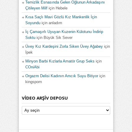
Temizlik Esnasında Gelen Oğlunun Arkadaşını
Çitileyen Milf
için
Hebele
Kısa Saçlı Mavi Gözlü Kız Mankenlik İçin
Soyundu
için
anladım
İç Çamaşırlı Uyuyan Kuzenin Külotunu İndirip
Soktu
için
Büyük Sik Sever
Üvey Kız Kardeşini Zorla Siken Üvey Ağabey
için
İpek
Minyon Barbi Kızlarla Amatör Grup Seks
için
COniAbi
Orgazm Delisi Kadının Amcık Suyu Bitiyor
için
kingsporn
VIDEO ARŞIV DEPOSU
Video
Arşiv
Deposu