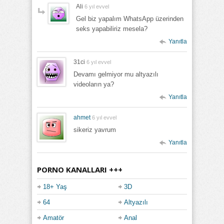
Ali
6 yıl evvel
Gel biz yapalım WhatsApp üzerinden
seks yapabiliriz mesela?
Yanıtla
31ci
6 yıl evvel
Devamı gelmiyor mu altyazılı
videoların ya?
Yanıtla
ahmet
6 yıl evvel
sikeriz yavrum
Yanıtla
PORNO KANALLARI +++
18+ Yaş
3D
64
Altyazılı
Amatör
Anal