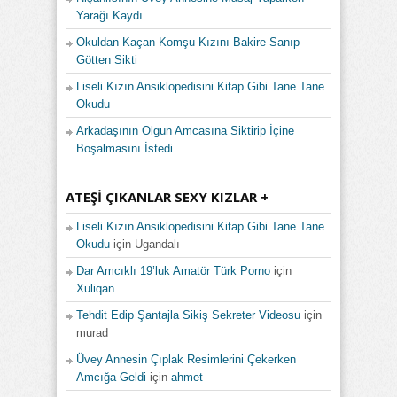
Yarağı Kaydı
Okuldan Kaçan Komşu Kızını Bakire Sanıp
Götten Sikti
Liseli Kızın Ansiklopedisini Kitap Gibi Tane Tane
Okudu
Arkadaşının Olgun Amcasına Siktirip İçine
Boşalmasını İstedi
ATEŞI ÇIKANLAR SEXY KIZLAR +
Liseli Kızın Ansiklopedisini Kitap Gibi Tane Tane
Okudu
için
Ugandalı
Dar Amcıklı 19’luk Amatör Türk Porno
için
Xuliqan
Tehdit Edip Şantajla Sikiş Sekreter Videosu
için
murad
Üvey Annesin Çıplak Resimlerini Çekerken
Amcığa Geldi
için
ahmet