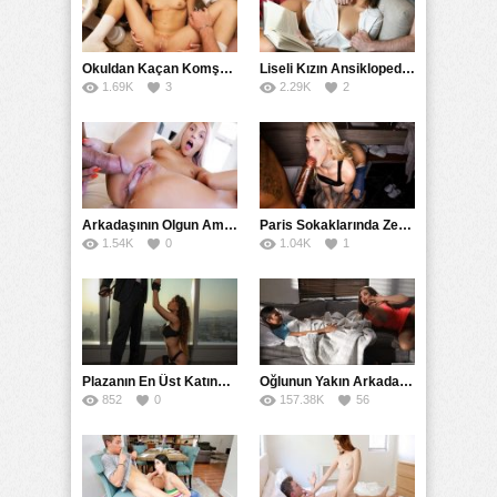
İş için babası bir kaç günlüğüne evden gittiği için
kendisine yarak bulmakta zorlanan mature,
Okuldan Kaçan Komşu Kızını Bakire Sanıp Götten Sikti
Liseli Kızın Ansiklopedisini Kitap Gibi Tane Tane Okudu
kocasını görüntülü arayarak kendisini sikmesi için
1.69K
3
2.29K
2
yalvarırcasına amcığını okşuyordu ve telefondan
tatmin olmaya çalışıp sanal sex yapmaya
çalışıyorlardı. Bu anları gören genç adam, üvey
annesini izlerken şoka uğrar ve onun yaraksızlıktan
ölmek üzere olduğunu anlar fakat utandığı için bir
şey diyemez. Daha sonra üzerini çıkartarak duş
Arkadaşının Olgun Amcasına Siktirip İçine Boşalmasını İstedi
Paris Sokaklarında Zenci Yarağını Gırtlağına Kadar İndirdi
almaya giren üvey annesini izlerken bu anları
1.54K
0
1.04K
1
kameraya çekmek için köşeden elini uzatırken bir
anda yüzünü dönen üvey annesi bağırarak yanına
gelir ve onu hırpalayarak ” -bu yaptığın çok ayıp
ama o kadar azgınım ki sana cezanı başka şekilde
keseceğim. ” dedikten sonra tezgaha çıkar ve genç
oğlanı kafasından tutup yere eğip yanan amcığının
Plazanın En Üst Katında Üst Seviye Köle Fantezisi Sikişi
Oğlunun Yakın Arkadaşına Yorgan Altından Sulanan Milf
kenarlarındaki dudak gibi olan amcık uzantısını
852
0
157.38K
56
ağzıyla emdirerek zorla amcığını yalatır ve kıvama
gelen vajinasının ıslaklığını oğlunun yarağıyla
kurutana kadar siktirerek cezasını çekip
boşaltmasını sağlayarak amcığa gelir.