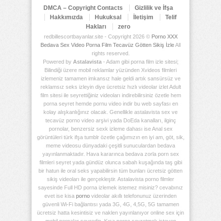
DMCA – Copyright Contacts
Gizlilik ve İfşa
Hakkımızda
Hukuksal
İletişim
Telif
Hakları
zero
redbillescortbayanlar.site - Copyright 2026 ©
Porno XXX
Bedava Sex Video Porna Film Tecavüz Götten Sikiş İzle
All
rights reserved.
Powered by
Astalavista
- Adam gibi porna film izle sitesi;
Bilindiği üzere mobil reklamlar yüzünden Xvideos filmleri
izlemeniz tamamen imkansız hale geldi artık sansürsüz ve
reklamsız seks izleyin diye ücretsiz hızlı videolar izlet Adult
film sitesi ile seyrettiğiniz videoları indirebilirsiniz özetle hem
porna seyret hemde pornu video indir bu web sayfası en
kolay alışkanlığınız olacak. Genellikle astalavista sex ve
tecavüz porno video arşivi yada DoEda kanalları, ilginç
pornolar, benzersiz sexk izleme dahası ise Anal sex
görüntüleri türk ifşa tumblr özetle çağımızın en iyi am, göt, sik,
meme videosu dünyadaki çeşitli sunuculardan bedava
yayınlanmaktadır. Hava kararınca bedava zorla porn sex
filmleri seyret yada gündüz olunca sabah kuşağında taş gibi
bir hatun ile oral seks yapabilirsin tüm bunları ücretsiz götten
sikiş videoları ile gerçekleştir. Astalavista porno filmler
sayesinde Full HD porna izlemek istemez misiniz? cevabınız
evet ise kisa
porno
videolar akıllı telefonunuz üzerinden
güvenli Wi-Fi bağlantısı yada 3G, 4G, 4,5G, 5G tamamen
ücretsiz hatta kesintisiz ve naklen yayınlanıyor online sex için
mobil pornalar seyredin. Kısa porno seyretmek isteyen