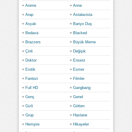
Anime
Anne
Arap
Astalavista
Asyalı
Banyo Duş
Bedava
Blacked
Brazzers
Büyük Meme
Çinli
Değişik
Doktor
Ensest
Erotik
Esmer
Fantezi
Filmler
Full HD
Gangbang
Genç
Genel
Gizli
Götten
Grup
Hastane
Hemşire
Hikayeler