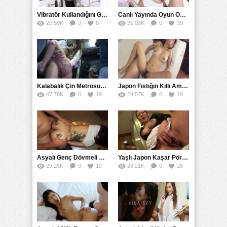
Vibratör Kullandığını Gören Kuzene Susması İçin Pay Verdi
Canlı Yayında Oyun Oynayan Fenomen Sikle Oynadı
25.59K
0
8
35.03K
0
39
Kalabalık Çin Metrosunda Etek Altı Sapığı Dürttü
Japon Fıstığın Kıllı Amcığını Zorla Sikerek Yoldu
47.76K
0
19
24.57K
0
19
Asyalı Genç Dövmeli Yakuza Müşterisini İçinde Zirveye Çıkardı
Yaşlı Japon Kaşar Pörsümüş Amcığı İle Oynadı
29.25K
0
19
28.21K
0
28