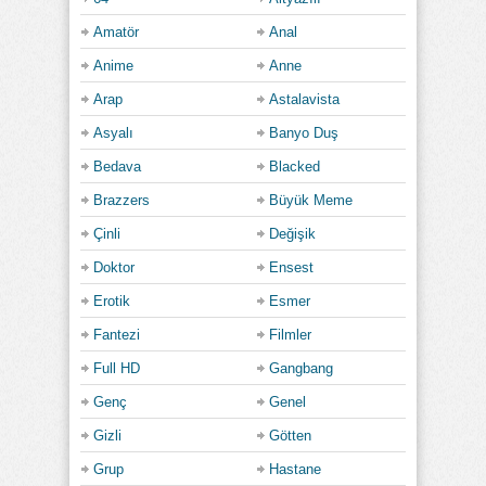
Amatör
Anal
Anime
Anne
Arap
Astalavista
Asyalı
Banyo Duş
Bedava
Blacked
Brazzers
Büyük Meme
Çinli
Değişik
Doktor
Ensest
Erotik
Esmer
Fantezi
Filmler
Full HD
Gangbang
Genç
Genel
Gizli
Götten
Grup
Hastane