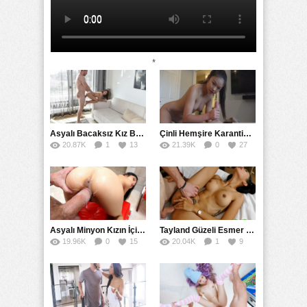
*
Asyalı Bacaksız Kız Büyük Kargoyu Amında Teslim Aldı
Çinli Hemşire Karantina Bölgesinde Döl Dezenfekte Etti
20.87K
1
13
21.39K
0
27
Asyalı Minyon Kızın İçine Tohumlarını Serpiştirerek Sikti
Tayland Güzeli Esmer Dövmeli Garsona Kriz Geçirtti
19.96K
0
15
20.04K
1
9