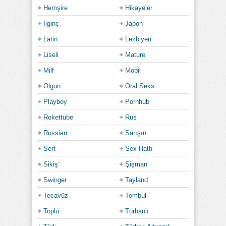
Hemşire
Hikayeler
İlginç
Japon
Latin
Lezbiyen
Liseli
Mature
Milf
Mobil
Olgun
Oral Seks
Playboy
Pornhub
Rokettube
Rus
Russian
Sarışın
Sert
Sex Hattı
Sikiş
Şişman
Swinger
Tayland
Tecavüz
Tombul
Toplu
Türbanlı