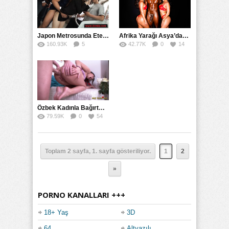
Japon Metrosunda Etekli Kıza Tecavüz İzdihamı
Afrika Yarağı Asya’dan Avrupa’ya Köprü Oldu
160.93K
5
42.77K
0
14
52
Özbek Kadınla Bağırtmalı Sert Sikiş
79.59K
0
54
Toplam 2 sayfa, 1. sayfa gösteriliyor.
1
2
»
PORNO KANALLARI +++
18+ Yaş
3D
64
Altyazılı