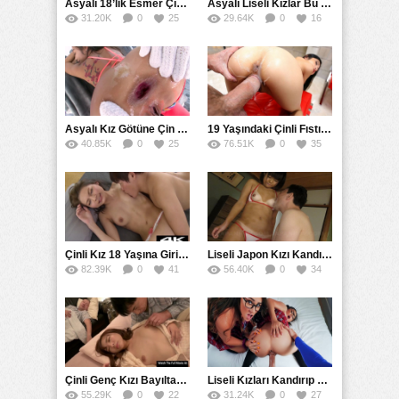
Asyalı 18’lik Esmer Çıtır Avrupalı Yarak Yedi
Asyalı Liseli Kızlar Bu Kez Seks Dersine Çalıştılar
31.20K
0
25
29.64K
0
16
Asyalı Kız Götüne Çin Seddi Kadar Yarak Soktu
19 Yaşındaki Çinli Fıstık Amında Döl Ağırladı
40.85K
0
25
76.51K
0
35
Çinli Kız 18 Yaşına Girince Memelerini Okşattı
Liseli Japon Kızı Kandırıp Evinde Siken Yakuza
82.39K
0
41
56.40K
0
34
Çinli Genç Kızı Bayıltarak Uykuda Tecavüz Eden Sapık
Liseli Kızları Kandırıp Sikmeyi Başaran Mahalle Sapığı
55.29K
0
22
31.24K
0
27