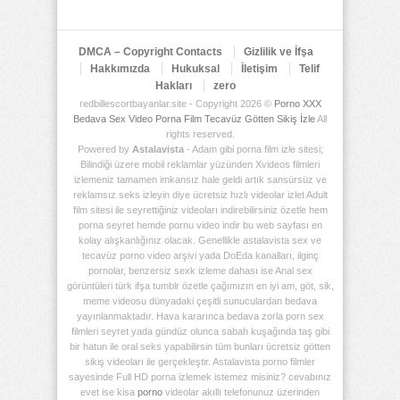
Deposu
DMCA – Copyright Contacts
Gizlilik ve İfşa
Hakkımızda
Hukuksal
İletişim
Telif
Hakları
zero
redbillescortbayanlar.site - Copyright 2026 ©
Porno XXX
Bedava Sex Video Porna Film Tecavüz Götten Sikiş İzle
All
rights reserved.
Powered by
Astalavista
- Adam gibi porna film izle sitesi;
Bilindiği üzere mobil reklamlar yüzünden Xvideos filmleri
izlemeniz tamamen imkansız hale geldi artık sansürsüz ve
reklamsız seks izleyin diye ücretsiz hızlı videolar izlet Adult
film sitesi ile seyrettiğiniz videoları indirebilirsiniz özetle hem
porna seyret hemde pornu video indir bu web sayfası en
kolay alışkanlığınız olacak. Genellikle astalavista sex ve
tecavüz porno video arşivi yada DoEda kanalları, ilginç
pornolar, benzersiz sexk izleme dahası ise Anal sex
görüntüleri türk ifşa tumblr özetle çağımızın en iyi am, göt, sik,
meme videosu dünyadaki çeşitli sunuculardan bedava
yayınlanmaktadır. Hava kararınca bedava zorla porn sex
filmleri seyret yada gündüz olunca sabah kuşağında taş gibi
bir hatun ile oral seks yapabilirsin tüm bunları ücretsiz götten
sikiş videoları ile gerçekleştir. Astalavista porno filmler
sayesinde Full HD porna izlemek istemez misiniz? cevabınız
evet ise kisa
porno
videolar akıllı telefonunuz üzerinden