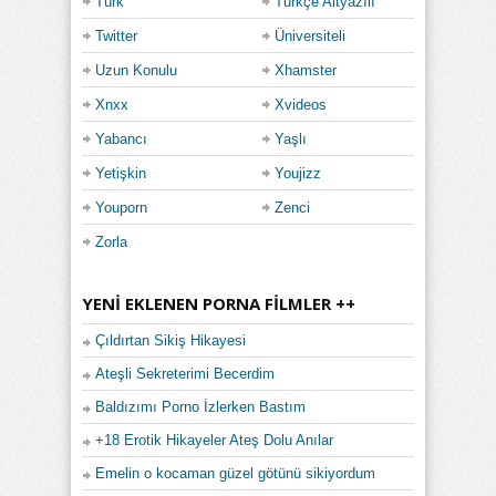
Türk
Türkçe Altyazılı
Twitter
Üniversiteli
Uzun Konulu
Xhamster
Xnxx
Xvideos
Yabancı
Yaşlı
Yetişkin
Youjizz
Youporn
Zenci
Zorla
YENI EKLENEN PORNA FILMLER ++
Çıldırtan Sikiş Hikayesi
Ateşli Sekreterimi Becerdim
Baldızımı Porno İzlerken Bastım
+18 Erotik Hikayeler Ateş Dolu Anılar
Emelin o kocaman güzel götünü sikiyordum