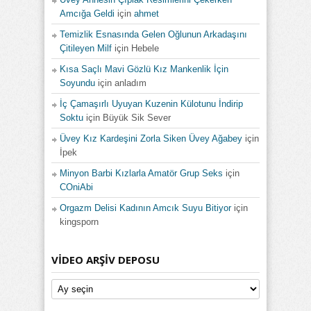
Amcığa Geldi
için
ahmet
Temizlik Esnasında Gelen Oğlunun Arkadaşını
Çitileyen Milf
için
Hebele
Kısa Saçlı Mavi Gözlü Kız Mankenlik İçin
Soyundu
için
anladım
İç Çamaşırlı Uyuyan Kuzenin Külotunu İndirip
Soktu
için
Büyük Sik Sever
Üvey Kız Kardeşini Zorla Siken Üvey Ağabey
için
İpek
Minyon Barbi Kızlarla Amatör Grup Seks
için
COniAbi
Orgazm Delisi Kadının Amcık Suyu Bitiyor
için
kingsporn
VIDEO ARŞIV DEPOSU
Video
Arşiv