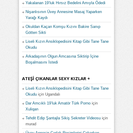
Yakalanan 19’luk Hırsız Bedelini Amıyla Ödedi
Nişanlısının Üvey Annesine Masaj Yaparken
Yarağı Kaydı
Okuldan Kaçan Komşu Kızını Bakire Sanıp
Götten Sikti
Liseli Kızın Ansiklopedisini Kitap Gibi Tane Tane
Okudu
Arkadaşının Olgun Amcasına Siktirip İçine
Boşalmasını İstedi
ATEŞI ÇIKANLAR SEXY KIZLAR +
Liseli Kızın Ansiklopedisini Kitap Gibi Tane Tane
Okudu
için
Ugandalı
Dar Amcıklı 19’luk Amatör Türk Porno
için
Xuliqan
Tehdit Edip Şantajla Sikiş Sekreter Videosu
için
murad
Üvey Annesin Çıplak Resimlerini Çekerken