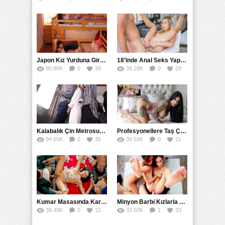
Japon Kız Yurduna Giren Sapık Ranzadaki Kızları Sikti
18’inde Anal Seks Yaparak Göt Sikişi Denedi
80.86K
0
38
39.28K
0
29
Kalabalık Çin Metrosunda Toplu Tecavüz Skandalı
Profesyonellere Taş Çıkaran Dövmelilerin Amatör Sikişi
94.65K
0
35
39.59K
0
21
Kumar Masasında Karısını Siktirecek Kadar Kaybetti
Minyon Barbi Kızlarla Amatör Grup Seks
38.49K
0
15
33.50K
1
33