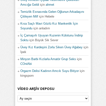
Amcığa Geldi
için
ahmet
Temizlik Esnasında Gelen Oğlunun Arkadaşını
Çitileyen Milf
için
Hebele
Kısa Saçlı Mavi Gözlü Kız Mankenlik İçin
Soyundu
için
anladım
İç Çamaşırlı Uyuyan Kuzenin Külotunu İndirip
Soktu
için
Büyük Sik Sever
Üvey Kız Kardeşini Zorla Siken Üvey Ağabey
için
İpek
Minyon Barbi Kızlarla Amatör Grup Seks
için
COniAbi
Orgazm Delisi Kadının Amcık Suyu Bitiyor
için
kingsporn
VIDEO ARŞIV DEPOSU
Video
Arşiv