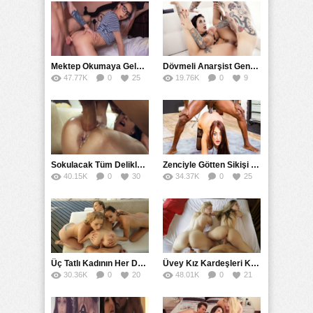
Mektep Okumaya Gelen Üniversitelinin İlk Anal Tecrübesi
Dövmeli Anarşist Gençler Birbirlerini Döverek Sikişirler
47.77K
0
25
19.76K
0
9
Sokulacak Tüm Deliklerin İçine Boşalarak Siken Uzaylı
Zenciyle Götten Sikişi Şana Sandı Ağlayarak İçine Aldı
40.15K
0
30
34.37K
0
25
Üç Tatlı Kadının Her Deliğini Kullanarak Grup Sikişti
Üvey Kız Kardeşleri Kostümle Korkutup Siken Sapık Kuzen
30.36K
0
20
48.01K
0
21