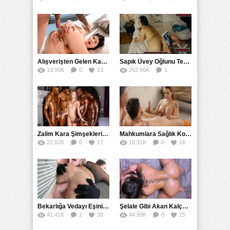
79
Alışverişten Gelen Karısına Sinirlenip Tersten Domaltıp Düz Sikti
Sapık Üvey Oğlunu Tembihlerken Namusundan Oldu
13.90K
0
13
262.66K
1
54
Zalim Kara Şimşeklerin Arasında Yıldırım Çarpması Geçirdi
Mahkumlara Sağlık Kontrolünü Elleriyle Yapan Hemşire
22.02K
0
17
18.91K
0
16
Bekarlığa Vedayı Eşinin Kuzenlerini Götten Sikerek Yaşadı
Şelale Gibi Akan Kalçalarıyla Parmakları Isırttı
41.41K
2
38
44.99K
0
25