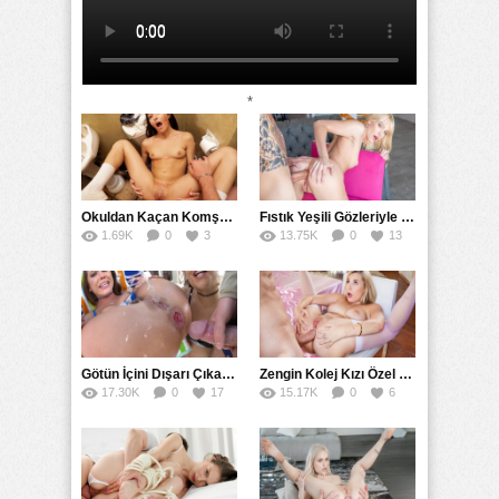
*
Okuldan Kaçan Komşu Kızını Bakire Sanıp Götten Sikti
Fıstık Yeşili Gözleriyle Arka Bahçeyi Renklendirip Filizlendirdi
1.69K
0
3
13.75K
0
13
Götün İçini Dışarı Çıkarana Kadar Sokup Boşalttı
Zengin Kolej Kızı Özel Şoförüne Götten Sikmesini Emretti
17.30K
0
17
15.17K
0
6