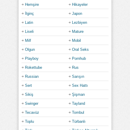
Hemşire
Hikayeler
İlginç
Japon
Latin
Lezbiyen
Liseli
Mature
Milf
Mobil
Olgun
Oral Seks
Playboy
Pornhub
Rokettube
Rus
Russian
Sarışın
Sert
Sex Hattı
Sikiş
Şişman
Swinger
Tayland
Tecavüz
Tombul
Toplu
Türbanlı