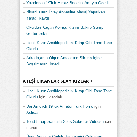
Yakalanan 19’luk Hırsız Bedelini Amıyla Ödedi
Nişanlısının Üvey Annesine Masaj Yaparken
Yarağı Kaydı
Okuldan Kaçan Komşu Kızını Bakire Sanıp
Götten Sikti
Liseli Kızın Ansiklopedisini Kitap Gibi Tane Tane
Okudu
Arkadaşının Olgun Amcasına Siktirip İçine
Boşalmasını İstedi
ATEŞI ÇIKANLAR SEXY KIZLAR +
Liseli Kızın Ansiklopedisini Kitap Gibi Tane Tane
Okudu
için
Ugandalı
Dar Amcıklı 19’luk Amatör Türk Porno
için
Xuliqan
Tehdit Edip Şantajla Sikiş Sekreter Videosu
için
murad
Üvey Annesin Çıplak Resimlerini Çekerken