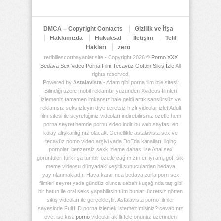
Deposu
DMCA – Copyright Contacts
Gizlilik ve İfşa
Hakkımızda
Hukuksal
İletişim
Telif
Hakları
zero
redbillescortbayanlar.site - Copyright 2026 ©
Porno XXX
Bedava Sex Video Porna Film Tecavüz Götten Sikiş İzle
All
rights reserved.
Powered by
Astalavista
- Adam gibi porna film izle sitesi;
Bilindiği üzere mobil reklamlar yüzünden Xvideos filmleri
izlemeniz tamamen imkansız hale geldi artık sansürsüz ve
reklamsız seks izleyin diye ücretsiz hızlı videolar izlet Adult
film sitesi ile seyrettiğiniz videoları indirebilirsiniz özetle hem
porna seyret hemde pornu video indir bu web sayfası en
kolay alışkanlığınız olacak. Genellikle astalavista sex ve
tecavüz porno video arşivi yada DoEda kanalları, ilginç
pornolar, benzersiz sexk izleme dahası ise Anal sex
görüntüleri türk ifşa tumblr özetle çağımızın en iyi am, göt, sik,
meme videosu dünyadaki çeşitli sunuculardan bedava
yayınlanmaktadır. Hava kararınca bedava zorla porn sex
filmleri seyret yada gündüz olunca sabah kuşağında taş gibi
bir hatun ile oral seks yapabilirsin tüm bunları ücretsiz götten
sikiş videoları ile gerçekleştir. Astalavista porno filmler
sayesinde Full HD porna izlemek istemez misiniz? cevabınız
evet ise kisa
porno
videolar akıllı telefonunuz üzerinden