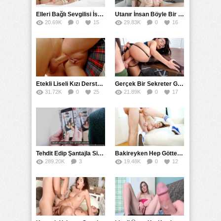
Elleri Bağlı Sevgilisi İstemediği Halde Götten Tecavüz Etti
Utanır İnsan Böyle Bir Güzele Götten Sokulur Mu
20.69K
0
15
29.83K
0
16
Etekli Liseli Kızı Derste Götten Sikmeye İkna Etti
Gerçek Bir Sekreter Gibi Müdürünün Her İstediğini Yaptı
31.72K
0
25
21.89K
0
17
Tehdit Edip Şantajla Sikiş Sekreter Videosu
Bakireyken Hep Götten Sikişen Kız Anal Seksi Özlemiş
289.20K
3
19.48K
0
12
85