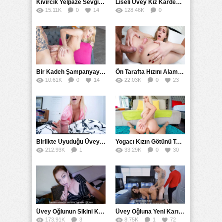
Kıvırcık Yelpaze Sevgilisi ve Arkadaşıyla Arkalı Önlü Yellendi
Liseli Üvey Kız Kardeşiyle Karşılıklı Mastürbasyon
15.11K
0
14
128.46K
0
60
Bir Kadeh Şampanyaya İki Posta Göt Sikişi Aldı
Ön Tarafta Hızını Alamayıp Arkadan İçine Tosladı
10.61K
0
14
22.03K
0
23
Birlikte Uyuduğu Üvey Annesi Kalkan Sikini Elledi
Yogacı Kızın Götünü Testere Gibi Damarlı Yarakla Parçaladı
212.93K
1
33.29K
0
30
54
Üvey Oğlunun Sikini Kullanan Seksi Mature
Üvey Oğluna Yeni Karısını Siktirip Milli Yaptı
173.91K
3
8.75K
1
72