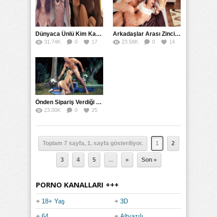
Dünyaca Ünlü Kim Kardashian İfşa Görüntüleri Yeniden Yayında
Arkadaşlar Arası Zincirleme Sikişme Tamlaması
31.74K
0
17
23.58K
0
14
Önden Sipariş Verdiği Tesla CyberTruck Amında Patladı
23.00K
0
25
Toplam 7 sayfa, 1. sayfa gösteriliyor.
1
2
3
4
5
...
»
Son »
PORNO KANALLARI +++
18+ Yaş
3D
64
Altyazılı