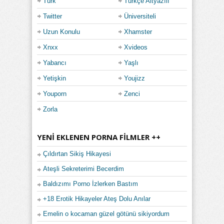
Türk
Türkçe Altyazılı
Twitter
Üniversiteli
Uzun Konulu
Xhamster
Xnxx
Xvideos
Yabancı
Yaşlı
Yetişkin
Youjizz
Youporn
Zenci
Zorla
YENI EKLENEN PORNA FILMLER ++
Çıldırtan Sikiş Hikayesi
Ateşli Sekreterimi Becerdim
Baldızımı Porno İzlerken Bastım
+18 Erotik Hikayeler Ateş Dolu Anılar
Emelin o kocaman güzel götünü sikiyordum