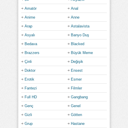
Amatör
Anal
Anime
Anne
Arap
Astalavista
Asyalı
Banyo Duş
Bedava
Blacked
Brazzers
Büyük Meme
Çinli
Değişik
Doktor
Ensest
Erotik
Esmer
Fantezi
Filmler
Full HD
Gangbang
Genç
Genel
Gizli
Götten
Grup
Hastane