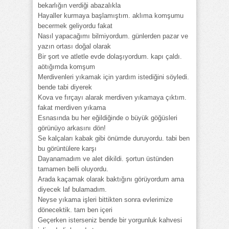
bekarlığın verdiği abazalıkla
Hayaller kurmaya başlamıştım. aklıma komşumu
becermek geliyordu fakat
Nasıl yapacağımı bilmiyordum. günlerden pazar ve
yazın ortası doğal olarak
Bir şort ve atletle evde dolaşıyordum. kapı çaldı.
aötığımda komşum
Merdivenleri yıkamak için yardım istediğini söyledi.
bende tabi diyerek
Kova ve fırçayı alarak merdiven yıkamaya çıktım.
fakat merdiven yıkama
Esnasında bu her eğildiğinde o büyük göğüsleri
görünüyo arkasını dön!
Se kalçaları kabak gibi önümde duruyordu. tabi ben
bu görüntülere karşı
Dayanamadım ve alet dikildi. şortun üstünden
tamamen belli oluyordu.
Arada kaçamak olarak baktığını görüyordum ama
diyecek laf bulamadım.
Neyse yıkama işleri bittikten sonra evlerimize
dönecektik. tam ben içeri
Geçerken isterseniz bende bir yorgunluk kahvesi