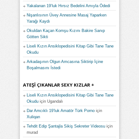
Yakalanan 19’luk Hırsız Bedelini Amıyla Ödedi
Nişanlısının Üvey Annesine Masaj Yaparken
Yarağı Kaydı
Okuldan Kaçan Komşu Kızını Bakire Sanıp
Götten Sikti
Liseli Kızın Ansiklopedisini Kitap Gibi Tane Tane
Okudu
Arkadaşının Olgun Amcasına Siktirip İçine
Boşalmasını İstedi
ATEŞI ÇIKANLAR SEXY KIZLAR +
Liseli Kızın Ansiklopedisini Kitap Gibi Tane Tane
Okudu
için
Ugandalı
Dar Amcıklı 19’luk Amatör Türk Porno
için
Xuliqan
Tehdit Edip Şantajla Sikiş Sekreter Videosu
için
murad