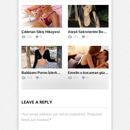
Çıldırtan Sikiş Hikayesi
Ateşli Sekreterimi Becerdim
115
0
115
0
Baldızımı Porno İzlerken Bastım
Emelin o kocaman güzel götünü sikiyordum
123
0
117
0
LEAVE A REPLY
Your email address will not be published. Required
fields are marked
*