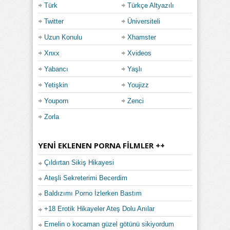
Türk
Türkçe Altyazılı
Twitter
Üniversiteli
Uzun Konulu
Xhamster
Xnxx
Xvideos
Yabancı
Yaşlı
Yetişkin
Youjizz
Youporn
Zenci
Zorla
YENI EKLENEN PORNA FILMLER ++
Çıldırtan Sikiş Hikayesi
Ateşli Sekreterimi Becerdim
Baldızımı Porno İzlerken Bastım
+18 Erotik Hikayeler Ateş Dolu Anılar
Emelin o kocaman güzel götünü sikiyordum