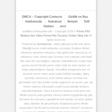
Deposu
DMCA – Copyright Contacts
Gizlilik ve İfşa
Hakkımızda
Hukuksal
İletişim
Telif
Hakları
zero
redbillescortbayanlar.site - Copyright 2026 ©
Porno XXX
Bedava Sex Video Porna Film Tecavüz Götten Sikiş İzle
All
rights reserved.
Powered by
Astalavista
- Adam gibi porna film izle sitesi;
Bilindiği üzere mobil reklamlar yüzünden Xvideos filmleri
izlemeniz tamamen imkansız hale geldi artık sansürsüz ve
reklamsız seks izleyin diye ücretsiz hızlı videolar izlet Adult
film sitesi ile seyrettiğiniz videoları indirebilirsiniz özetle hem
porna seyret hemde pornu video indir bu web sayfası en
kolay alışkanlığınız olacak. Genellikle astalavista sex ve
tecavüz porno video arşivi yada DoEda kanalları, ilginç
pornolar, benzersiz sexk izleme dahası ise Anal sex
görüntüleri türk ifşa tumblr özetle çağımızın en iyi am, göt, sik,
meme videosu dünyadaki çeşitli sunuculardan bedava
yayınlanmaktadır. Hava kararınca bedava zorla porn sex
filmleri seyret yada gündüz olunca sabah kuşağında taş gibi
bir hatun ile oral seks yapabilirsin tüm bunları ücretsiz götten
sikiş videoları ile gerçekleştir. Astalavista porno filmler
sayesinde Full HD porna izlemek istemez misiniz? cevabınız