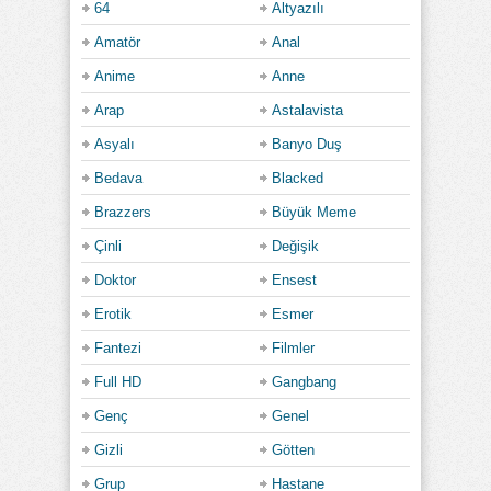
64
Altyazılı
Amatör
Anal
Anime
Anne
Arap
Astalavista
Asyalı
Banyo Duş
Bedava
Blacked
Brazzers
Büyük Meme
Çinli
Değişik
Doktor
Ensest
Erotik
Esmer
Fantezi
Filmler
Full HD
Gangbang
Genç
Genel
Gizli
Götten
Grup
Hastane