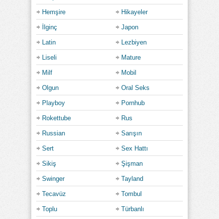
Hemşire
Hikayeler
İlginç
Japon
Latin
Lezbiyen
Liseli
Mature
Milf
Mobil
Olgun
Oral Seks
Playboy
Pornhub
Rokettube
Rus
Russian
Sarışın
Sert
Sex Hattı
Sikiş
Şişman
Swinger
Tayland
Tecavüz
Tombul
Toplu
Türbanlı