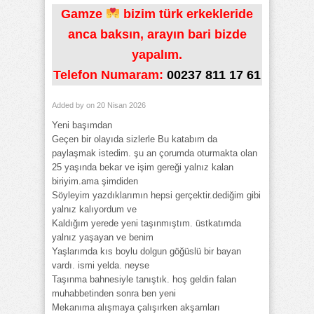
Gamze
bizim türk erkekleride
anca baksın, arayın bari bizde
yapalım.
Telefon Numaram:
00237 811 17 61
Added by
on 20 Nisan 2026
Yeni başımdan
Geçen bir olayıda sizlerle Bu katabım da
paylaşmak istedim. şu an çorumda oturmakta olan
25 yaşında bekar ve işim gereği yalnız kalan
biriyim.ama şimdiden
Söyleyim yazdıklarımın hepsi gerçektir.dediğim gibi
yalnız kalıyordum ve
Kaldığım yerede yeni taşınmıştım. üstkatımda
yalnız yaşayan ve benim
Yaşlarımda kıs boylu dolgun göğüslü bir bayan
vardı. ismi yelda. neyse
Taşınma bahnesiyle tanıştık. hoş geldin falan
muhabbetinden sonra ben yeni
Mekanıma alışmaya çalışırken akşamları