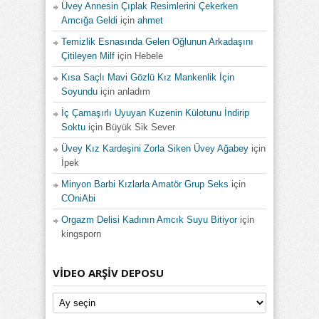
Üvey Annesin Çıplak Resimlerini Çekerken
Amcığa Geldi
için
ahmet
Temizlik Esnasında Gelen Oğlunun Arkadaşını
Çitileyen Milf
için
Hebele
Kısa Saçlı Mavi Gözlü Kız Mankenlik İçin
Soyundu
için
anladım
İç Çamaşırlı Uyuyan Kuzenin Külotunu İndirip
Soktu
için
Büyük Sik Sever
Üvey Kız Kardeşini Zorla Siken Üvey Ağabey
için
İpek
Minyon Barbi Kızlarla Amatör Grup Seks
için
COniAbi
Orgazm Delisi Kadının Amcık Suyu Bitiyor
için
kingsporn
VIDEO ARŞIV DEPOSU
Video
Arşiv