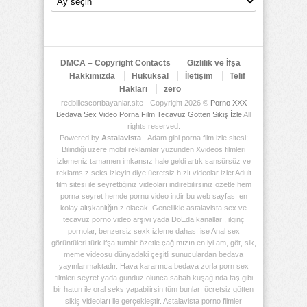
Arşiv
Deposu
DMCA – Copyright Contacts
Gizlilik ve İfşa
Hakkımızda
Hukuksal
İletişim
Telif
Hakları
zero
redbillescortbayanlar.site - Copyright 2026 ©
Porno XXX
Bedava Sex Video Porna Film Tecavüz Götten Sikiş İzle
All
rights reserved.
Powered by
Astalavista
- Adam gibi porna film izle sitesi;
Bilindiği üzere mobil reklamlar yüzünden Xvideos filmleri
izlemeniz tamamen imkansız hale geldi artık sansürsüz ve
reklamsız seks izleyin diye ücretsiz hızlı videolar izlet Adult
film sitesi ile seyrettiğiniz videoları indirebilirsiniz özetle hem
porna seyret hemde pornu video indir bu web sayfası en
kolay alışkanlığınız olacak. Genellikle astalavista sex ve
tecavüz porno video arşivi yada DoEda kanalları, ilginç
pornolar, benzersiz sexk izleme dahası ise Anal sex
görüntüleri türk ifşa tumblr özetle çağımızın en iyi am, göt, sik,
meme videosu dünyadaki çeşitli sunuculardan bedava
yayınlanmaktadır. Hava kararınca bedava zorla porn sex
filmleri seyret yada gündüz olunca sabah kuşağında taş gibi
bir hatun ile oral seks yapabilirsin tüm bunları ücretsiz götten
sikiş videoları ile gerçekleştir. Astalavista porno filmler