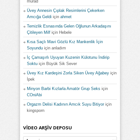
murad
Üvey Annesin Çıplak Resimlerini Çekerken
Amcığa Geldi
için
ahmet
Temizlik Esnasında Gelen Oğlunun Arkadaşını
Çitileyen Milf
için
Hebele
Kısa Saçlı Mavi Gözlü Kız Mankenlik İçin
Soyundu
için
anladım
İç Çamaşırlı Uyuyan Kuzenin Külotunu İndirip
Soktu
için
Büyük Sik Sever
Üvey Kız Kardeşini Zorla Siken Üvey Ağabey
için
İpek
Minyon Barbi Kızlarla Amatör Grup Seks
için
COniAbi
Orgazm Delisi Kadının Amcık Suyu Bitiyor
için
kingsporn
VIDEO ARŞIV DEPOSU
Video