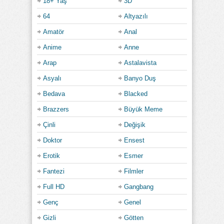
18+ Yaş
3D
64
Altyazılı
Amatör
Anal
Anime
Anne
Arap
Astalavista
Asyalı
Banyo Duş
Bedava
Blacked
Brazzers
Büyük Meme
Çinli
Değişik
Doktor
Ensest
Erotik
Esmer
Fantezi
Filmler
Full HD
Gangbang
Genç
Genel
Gizli
Götten