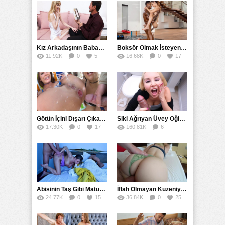
Kız Arkadaşının Babasının Yapay Vajina Hayalini Gerçekleştirdi
Boksör Olmak İsteyen Kız Zenci Antrenörünün İdmanına Çıktı
11.92K
0
5
16.68K
0
17
Götün İçini Dışarı Çıkarana Kadar Sokup Boşalttı
Siki Ağrıyan Üvey Oğlunu Ağzına Boşaltarak İyileştirdi
17.30K
0
17
160.81K
6
67
Abisinin Taş Gibi Mature Karısını Yatağında Doruklarda Sikti
İflah Olmayan Kuzeniyle Gizlice Sikişmeye Devam Etti
24.77K
0
15
36.84K
0
25