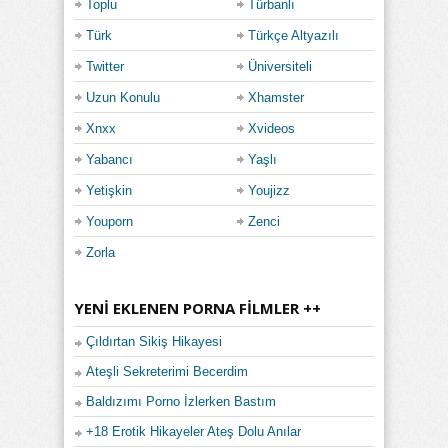
Toplu
Türbanlı
Türk
Türkçe Altyazılı
Twitter
Üniversiteli
Uzun Konulu
Xhamster
Xnxx
Xvideos
Yabancı
Yaşlı
Yetişkin
Youjizz
Youporn
Zenci
Zorla
YENI EKLENEN PORNA FILMLER ++
Çıldırtan Sikiş Hikayesi
Ateşli Sekreterimi Becerdim
Baldızımı Porno İzlerken Bastım
+18 Erotik Hikayeler Ateş Dolu Anılar