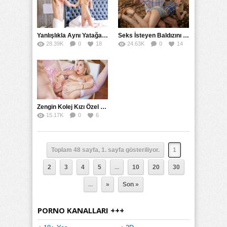
Yanlışlıkla Aynı Yatağa Girdiler Gizli Kameraya Karşı Sikiştiler
Seks İsteyen Baldızını Terbiye Etmek İçin Falakaya Yatırdı
28.39K
0
18
24.63K
0
14
Zengin Kolej Kızı Özel Şoförüne Götten Sikmesini Emretti
15.17K
0
6
Toplam 48 sayfa, 1. sayfa gösteriliyor.
1
2
3
4
5
...
10
20
30
...
»
Son »
PORNO KANALLARI +++