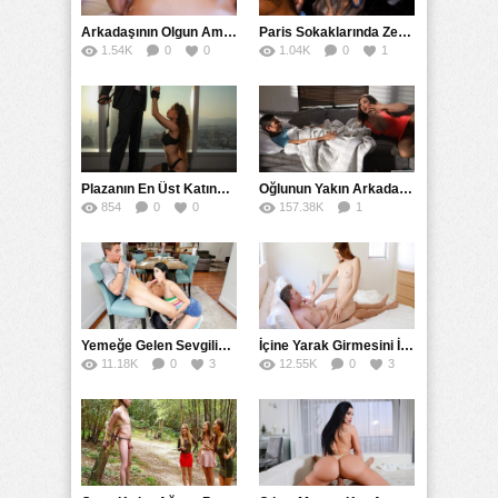
Arkadaşının Olgun Amcasına Siktirip İçine Boşalmasını İstedi
Paris Sokaklarında Zenci Yarağını Gırtlağına Kadar İndirdi
1.54K
0
0
1.04K
0
1
Plazanın En Üst Katında Üst Seviye Köle Fantezisi Sikişi
Oğlunun Yakın Arkadaşına Yorgan Altından Sulanan Milf
854
0
0
157.38K
1
56
Yemeğe Gelen Sevgilisinin Arkadaşına Yarak Yedirdi
İçine Yarak Girmesini İsteyince Kuzeninin Penisini Kullandı
11.18K
0
3
12.55K
0
3