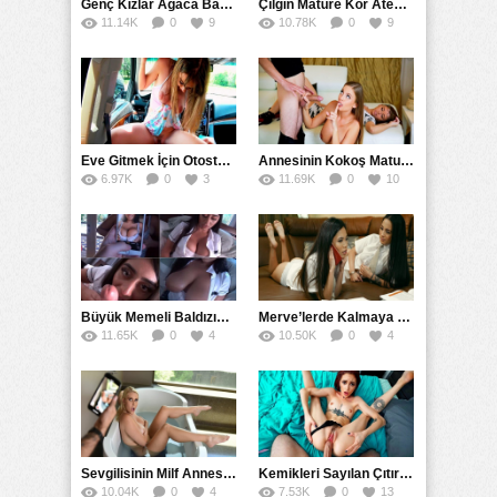
Genç Kızlar Ağaca Bağlayarak Tecavüz Etmek İstediler
Çılgın Mature Kor Ateşiyle Misafirini Yakıp Eritti
11.14K
0
9
10.78K
0
9
Eve Gitmek İçin Otostop Çeken Üniversiteli Bedelini Ödedi
Annesinin Kokoş Mature Arkadaşı Tarafından Saksoya Uğradı
6.97K
0
3
11.69K
0
10
Büyük Memeli Baldızının Takipçilerinin Çoğalması İçin Yardım Etti
Merve’lerde Kalmaya Gelen Liseli Kız Fanteziyi Dibine Verdirdi
11.65K
0
4
10.50K
0
4
Sevgilisinin Milf Annesini Banyoda Taciz Ederken Farkedildi
Kemikleri Sayılan Çıtırın Hafif Amcığına Kökleyerek Soktu
10.04K
0
4
7.53K
0
13