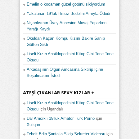
Emelin o kocaman güzel götünü sikiyordum
Yakalanan 19’luk Hırsız Bedelini Amıyla Ödedi
Nişanlısının Üvey Annesine Masaj Yaparken
Yarağı Kaydı
Okuldan Kaçan Komşu Kızını Bakire Sanıp
Götten Sikti
Liseli Kızın Ansiklopedisini Kitap Gibi Tane Tane
Okudu
Arkadaşının Olgun Amcasına Siktirip İçine
Boşalmasını İstedi
ATEŞI ÇIKANLAR SEXY KIZLAR +
Liseli Kızın Ansiklopedisini Kitap Gibi Tane Tane
Okudu
için
Ugandalı
Dar Amcıklı 19’luk Amatör Türk Porno
için
Xuliqan
Tehdit Edip Şantajla Sikiş Sekreter Videosu
için