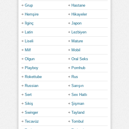
Grup
Hastane
Hemşire
Hikayeler
İlginç
Japon
Latin
Lezbiyen
Liseli
Mature
Milf
Mobil
Olgun
Oral Seks
Playboy
Pornhub
Rokettube
Rus
Russian
Sarışın
Sert
Sex Hattı
Sikiş
Şişman
Swinger
Tayland
Tecavüz
Tombul