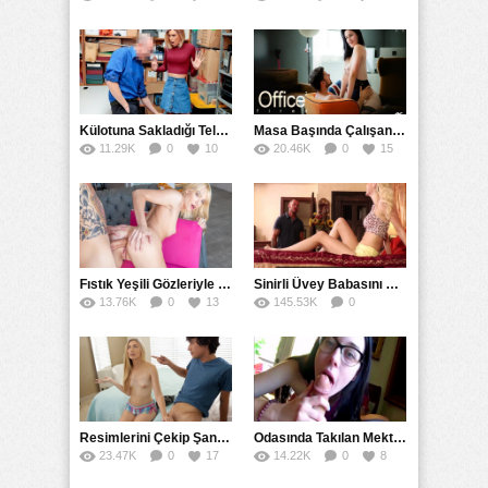
Külotuna Sakladığı Telefonu Eteğin Altına Bakarak Yakaladı
Masa Başında Çalışan Sekreterini Koltuğa Kancaladı
11.29K
0
10
20.46K
0
15
Fıstık Yeşili Gözleriyle Arka Bahçeyi Renklendirip Filizlendirdi
Sinirli Üvey Babasını Sakinleştirmek İçin Amını Kullandı
13.76K
0
13
145.53K
0
90
Resimlerini Çekip Şantaj Etmekle Suçladı Tehditle Sikini Vakumlattı
Odasında Takılan Mektepli Baldızıyla Delirmece Yaşayan Enişte
23.47K
0
17
14.22K
0
8