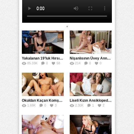
*
Yakalanan 19’luk Hırsız Bedelini Amıyla Ödedi
Nişanlısının Üvey Annesine Masaj Yaparken Yarağı Kaydı
85.33K
0
58
214
0
0
Okuldan Kaçan Komşu Kızını Bakire Sanıp Götten Sikti
Liseli Kızın Ansiklopedisini Kitap Gibi Tane Tane Okudu
1.69K
0
3
2.30K
1
2