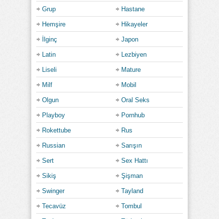
Grup
Hastane
Hemşire
Hikayeler
İlginç
Japon
Latin
Lezbiyen
Liseli
Mature
Milf
Mobil
Olgun
Oral Seks
Playboy
Pornhub
Rokettube
Rus
Russian
Sarışın
Sert
Sex Hattı
Sikiş
Şişman
Swinger
Tayland
Tecavüz
Tombul