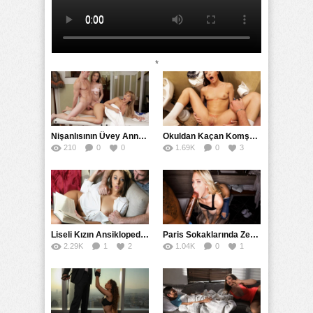
*
Nişanlısının Üvey Annesine Masaj Yaparken Yarağı Kaydı
Okuldan Kaçan Komşu Kızını Bakire Sanıp Götten Sikti
210
0
0
1.69K
0
3
Liseli Kızın Ansiklopedisini Kitap Gibi Tane Tane Okudu
Paris Sokaklarında Zenci Yarağını Gırtlağına Kadar İndirdi
2.29K
1
2
1.04K
0
1