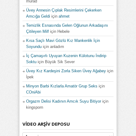
murad
Üvey Annesin Çıplak Resimlerini Çekerken
Amcığa Geldi
için
ahmet
Temizlik Esnasında Gelen Oğlunun Arkadaşını
Çitileyen Milf
için
Hebele
Kısa Saçlı Mavi Gözlü Kız Mankenlik İçin
Soyundu
için
anladım
İç Çamaşırlı Uyuyan Kuzenin Külotunu İndirip
Soktu
için
Büyük Sik Sever
Üvey Kız Kardeşini Zorla Siken Üvey Ağabey
için
İpek
Minyon Barbi Kızlarla Amatör Grup Seks
için
COniAbi
Orgazm Delisi Kadının Amcık Suyu Bitiyor
için
kingsporn
VIDEO ARŞIV DEPOSU
Video