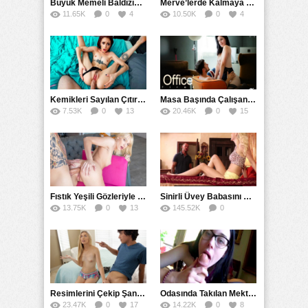
Büyük Memeli Baldızının Takipçilerinin Çoğalması İçin Yardım Etti
Merve’lerde Kalmaya Gelen Liseli Kız Fanteziyi Dibine Verdirdi
11.65K
0
4
10.50K
0
4
Kemikleri Sayılan Çıtırın Hafif Amcığına Kökleyerek Soktu
Masa Başında Çalışan Sekreterini Koltuğa Kancaladı
7.53K
0
13
20.46K
0
15
Fıstık Yeşili Gözleriyle Arka Bahçeyi Renklendirip Filizlendirdi
Sinirli Üvey Babasını Sakinleştirmek İçin Amını Kullandı
13.75K
0
13
145.52K
0
90
Resimlerini Çekip Şantaj Etmekle Suçladı Tehditle Sikini Vakumlattı
Odasında Takılan Mektepli Baldızıyla Delirmece Yaşayan Enişte
23.47K
0
17
14.22K
0
8