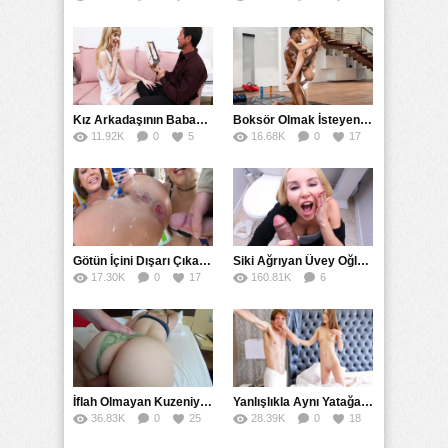
Kız Arkadaşının Babasının Yapay Vajina Hayalini Gerçekleştirdi
Boksör Olmak İsteyen Kız Zenci Antrenörünün İdmanına Çıktı
11.92K
0
5
16.68K
0
17
Götün İçini Dışarı Çıkarana Kadar Sokup Boşalttı
Siki Ağrıyan Üvey Oğlunu Ağzına Boşaltarak İyileştirdi
17.30K
0
17
160.81K
6
67
İflah Olmayan Kuzeniyle Gizlice Sikişmeye Devam Etti
Yanlışlıkla Aynı Yatağa Girdiler Gizli Kameraya Karşı Sikiştiler
36.83K
0
25
28.39K
0
18