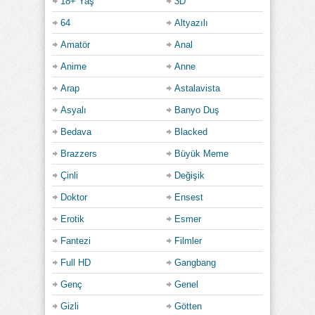
18+ Yaş
3D
64
Altyazılı
Amatör
Anal
Anime
Anne
Arap
Astalavista
Asyalı
Banyo Duş
Bedava
Blacked
Brazzers
Büyük Meme
Çinli
Değişik
Doktor
Ensest
Erotik
Esmer
Fantezi
Filmler
Full HD
Gangbang
Genç
Genel
Gizli
Götten