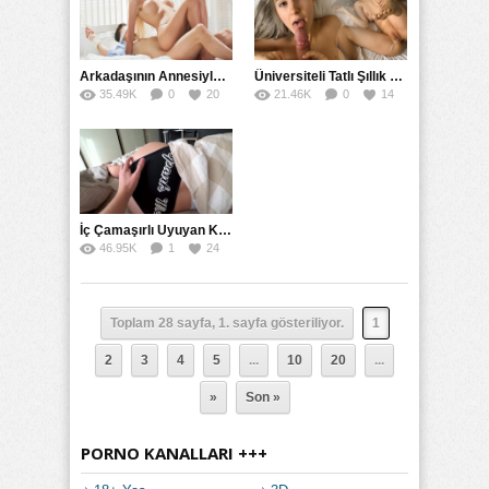
Arkadaşının Annesiyle Sevgili Olması Yetmedi Fantezili Sikti
Üniversiteli Tatlı Şıllık Gaza Getirip İçine Boşalmasını İstedi
35.49K
0
20
21.46K
0
14
İç Çamaşırlı Uyuyan Kuzenin Külotunu İndirip Soktu
46.95K
1
24
Toplam 28 sayfa, 1. sayfa gösteriliyor.
1
2
3
4
5
...
10
20
...
»
Son »
PORNO KANALLARI +++