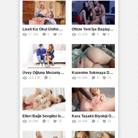
Liseli Kız Okul Üniformasını Çıkarmadan Müdürle Çakıştı
Ofiste Yeni İşe Başlayan Kızın Sigortasını Mesaide Yaptılar
17.33K
0
14
15.05K
0
8
Üvey Oğluna Mezuniyet Hediyesi Olarak Kendini Siktirdi
Kuzenine Sokmaya Doyamayınca Ertesi Gün Yeniden Sikti
163.13K
2
56.99K
0
25
55
Elleri Bağlı Sevgilisi İstemediği Halde Götten Tecavüz Etti
Kara Taşaklı Biyoloji Öğretmenine Üremeyi Soran Liseli Kız
20.69K
0
15
18.44K
0
16