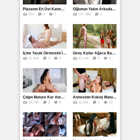
Plazanın En Üst Katında Üst Seviye Köle Fantezisi Sikişi
Oğlunun Yakın Arkadaşına Yorgan Altından Sulanan Milf
853
0
0
157.38K
1
56
İçine Yarak Girmesini İsteyince Kuzeninin Penisini Kullandı
Genç Kızlar Ağaca Bağlayarak Tecavüz Etmek İstediler
12.55K
0
3
11.14K
0
9
Çılgın Mature Kor Ateşiyle Misafirini Yakıp Eritti
Annesinin Kokoş Mature Arkadaşı Tarafından Saksoya Uğradı
10.78K
0
9
11.69K
0
10