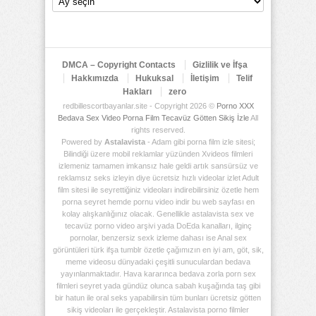
Arşiv
Deposu
DMCA – Copyright Contacts
Gizlilik ve İfşa
Hakkımızda
Hukuksal
İletişim
Telif
Hakları
zero
redbillescortbayanlar.site - Copyright 2026 ©
Porno XXX
Bedava Sex Video Porna Film Tecavüz Götten Sikiş İzle
All
rights reserved.
Powered by
Astalavista
- Adam gibi porna film izle sitesi;
Bilindiği üzere mobil reklamlar yüzünden Xvideos filmleri
izlemeniz tamamen imkansız hale geldi artık sansürsüz ve
reklamsız seks izleyin diye ücretsiz hızlı videolar izlet Adult
film sitesi ile seyrettiğiniz videoları indirebilirsiniz özetle hem
porna seyret hemde pornu video indir bu web sayfası en
kolay alışkanlığınız olacak. Genellikle astalavista sex ve
tecavüz porno video arşivi yada DoEda kanalları, ilginç
pornolar, benzersiz sexk izleme dahası ise Anal sex
görüntüleri türk ifşa tumblr özetle çağımızın en iyi am, göt, sik,
meme videosu dünyadaki çeşitli sunuculardan bedava
yayınlanmaktadır. Hava kararınca bedava zorla porn sex
filmleri seyret yada gündüz olunca sabah kuşağında taş gibi
bir hatun ile oral seks yapabilirsin tüm bunları ücretsiz götten
sikiş videoları ile gerçekleştir. Astalavista porno filmler