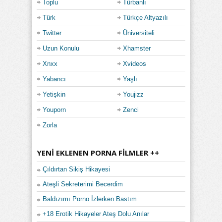
Toplu
Türbanlı
Türk
Türkçe Altyazılı
Twitter
Üniversiteli
Uzun Konulu
Xhamster
Xnxx
Xvideos
Yabancı
Yaşlı
Yetişkin
Youjizz
Youporn
Zenci
Zorla
YENI EKLENEN PORNA FILMLER ++
Çıldırtan Sikiş Hikayesi
Ateşli Sekreterimi Becerdim
Baldızımı Porno İzlerken Bastım
+18 Erotik Hikayeler Ateş Dolu Anılar