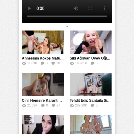
*
Annesinin Kokoş Mature Arkadaşı Tarafından Saksoya Uğradı
Siki Ağrıyan Üvey Oğlunu Ağzına Boşaltarak İyileştirdi
11.69K
0
10
160.81K
6
67
Çinli Hemşire Karantina Bölgesinde Döl Dezenfekte Etti
Tehdit Edip Şantajla Sikiş Sekreter Videosu
21.39K
0
27
289.20K
3
85