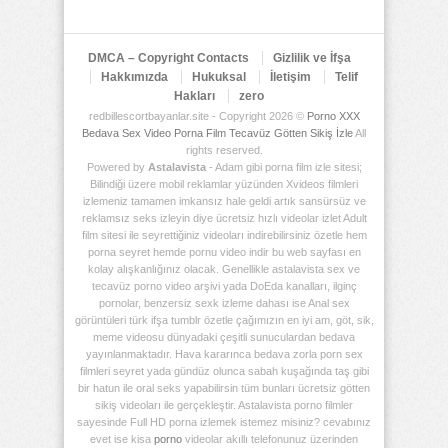
Deposu
DMCA – Copyright Contacts
Gizlilik ve İfşa
Hakkımızda
Hukuksal
İletişim
Telif
Hakları
zero
redbillescortbayanlar.site - Copyright 2026 ©
Porno XXX
Bedava Sex Video Porna Film Tecavüz Götten Sikiş İzle
All
rights reserved.
Powered by
Astalavista
- Adam gibi porna film izle sitesi;
Bilindiği üzere mobil reklamlar yüzünden Xvideos filmleri
izlemeniz tamamen imkansız hale geldi artık sansürsüz ve
reklamsız seks izleyin diye ücretsiz hızlı videolar izlet Adult
film sitesi ile seyrettiğiniz videoları indirebilirsiniz özetle hem
porna seyret hemde pornu video indir bu web sayfası en
kolay alışkanlığınız olacak. Genellikle astalavista sex ve
tecavüz porno video arşivi yada DoEda kanalları, ilginç
pornolar, benzersiz sexk izleme dahası ise Anal sex
görüntüleri türk ifşa tumblr özetle çağımızın en iyi am, göt, sik,
meme videosu dünyadaki çeşitli sunuculardan bedava
yayınlanmaktadır. Hava kararınca bedava zorla porn sex
filmleri seyret yada gündüz olunca sabah kuşağında taş gibi
bir hatun ile oral seks yapabilirsin tüm bunları ücretsiz götten
sikiş videoları ile gerçekleştir. Astalavista porno filmler
sayesinde Full HD porna izlemek istemez misiniz? cevabınız
evet ise kisa
porno
videolar akıllı telefonunuz üzerinden