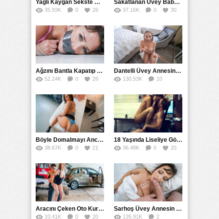
Yağlı Kaygan Sekste Nadir Bulunan Eşleşme Sikişi
Sakatlanan Üvey Babalarını Değişip Sikişerek İyileştiren Kızlar
35.93K
0
26
37.16K
0
30
Ağzını Bantla Kapatıp Tecavüzle Zevke Getirdi
Dantelli Üvey Annesinin Yüzüne Boşalınca Sikiş Başladı
52.24K
0
26
130.53K
10
37
Böyle Domalmayı Ancak Sekreter Patronu İçin Yapabilir
18 Yaşında Liseliye Göre Yüksek Seviyede Sert Sikiş
38.67K
0
21
36.48K
0
20
Aracını Çeken Oto Kurtarıcının Yarağını Amına Çekti
Sarhoş Üvey Annesin Uyurken Ağzına Sürttü
33.41K
0
20
135.91K
2