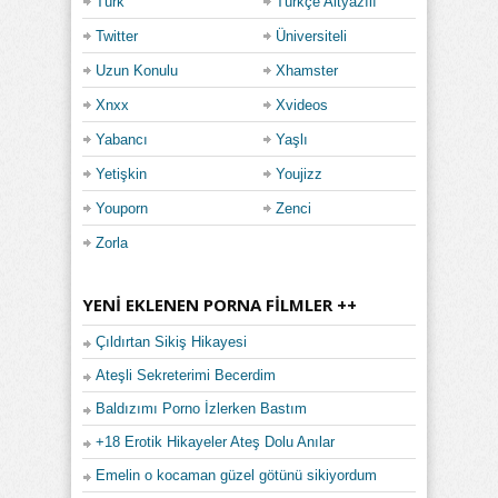
Türk
Türkçe Altyazılı
Twitter
Üniversiteli
Uzun Konulu
Xhamster
Xnxx
Xvideos
Yabancı
Yaşlı
Yetişkin
Youjizz
Youporn
Zenci
Zorla
YENI EKLENEN PORNA FILMLER ++
Çıldırtan Sikiş Hikayesi
Ateşli Sekreterimi Becerdim
Baldızımı Porno İzlerken Bastım
+18 Erotik Hikayeler Ateş Dolu Anılar
Emelin o kocaman güzel götünü sikiyordum