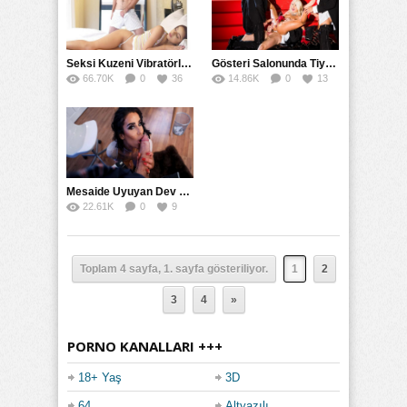
Seksi Kuzeni Vibratörle Oynarken Yarağıyla Okşadı
Gösteri Salonunda Tiyatro Sikişi Sırasında Talihsiz Orgazm
66.70K
0
36
14.86K
0
13
Mesaide Uyuyan Dev Yarağı Yalayarak Kaldıran Sekreter
22.61K
0
9
Toplam 4 sayfa, 1. sayfa gösteriliyor.
1
2
3
4
»
PORNO KANALLARI +++
18+ Yaş
3D
64
Altyazılı