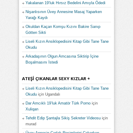
Yakalanan 19’luk Hırsız Bedelini Amıyla Ödedi
Nişanlısının Üvey Annesine Masaj Yaparken
Yarağı Kaydı
Okuldan Kaçan Komşu Kızını Bakire Sanıp
Götten Sikti
Liseli Kızın Ansiklopedisini Kitap Gibi Tane Tane
Okudu
Arkadaşının Olgun Amcasına Siktirip İçine
Boşalmasını İstedi
ATEŞI ÇIKANLAR SEXY KIZLAR +
Liseli Kızın Ansiklopedisini Kitap Gibi Tane Tane
Okudu
için
Ugandalı
Dar Amcıklı 19’luk Amatör Türk Porno
için
Xuliqan
Tehdit Edip Şantajla Sikiş Sekreter Videosu
için
murad
Üvey Annesin Çıplak Resimlerini Çekerken