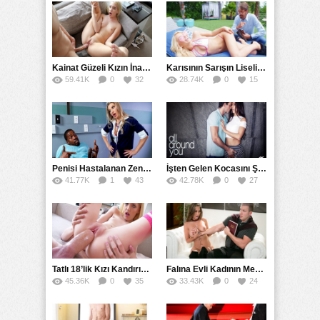
Kainat Güzeli Kızın İnanılmaz Kusursuz Ateşli Sikişi
Karısının Sarışın Liseli Stajyer Asistanını Siken Olgun
59.41K
0
32
28.74K
0
15
Penisi Hastalanan Zenciye Tedavi Veren Hemşire
İşten Gelen Kocasını Şehvetli Seksle Karşıladı
41.77K
1
43
42.78K
0
27
Tatlı 18’lik Kızı Kandırıp Mavi Gözlerine Boşaldı
Falına Evli Kadının Memelerine Elleyerek Baktı
45.36K
0
35
33.43K
0
24