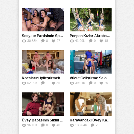
45
Sosyete Partisinde Spontane Eş Değiştirip Sikiştiler
Ponpon Kızlar Akrobasi Sikiş Üçlüsü Grubu Yaptı
30.83K
0
27
41.99K
0
18
Kocalarını İyileştirmek İçin Yan Yana Değişerek Sikiştiler
Vücut Geliştirme Salonunda Kaçak Sikiş Geliştirdi
62.92K
1
35
39.01K
0
25
Üvey Babasının Sikini Kahvaltı Saatinde Elledi
Karavandaki Üvey Kardeşlerin Sikiş Yolculuğu
96.10K
0
40
133.64K
2
50