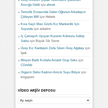
Amcığa Geldi
için
ahmet
Temizlik Esnasında Gelen Oğlunun Arkadaşını
Çitileyen Milf
için
Hebele
Kısa Saçlı Mavi Gözlü Kız Mankenlik İçin
Soyundu
için
anladım
İç Çamaşırlı Uyuyan Kuzenin Külotunu İndirip
Soktu
için
Büyük Sik Sever
Üvey Kız Kardeşini Zorla Siken Üvey Ağabey
için
İpek
Minyon Barbi Kızlarla Amatör Grup Seks
için
COniAbi
Orgazm Delisi Kadının Amcık Suyu Bitiyor
için
kingsporn
VIDEO ARŞIV DEPOSU
Video
Arşiv