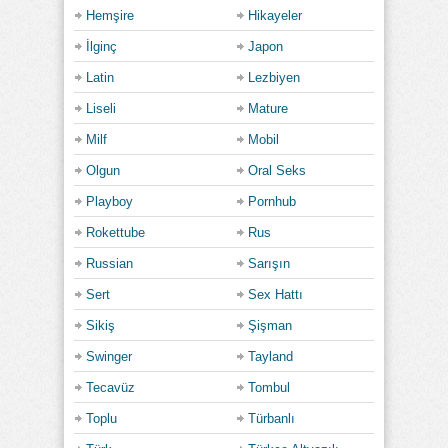
Hemşire
Hikayeler
İlginç
Japon
Latin
Lezbiyen
Liseli
Mature
Milf
Mobil
Olgun
Oral Seks
Playboy
Pornhub
Rokettube
Rus
Russian
Sarışın
Sert
Sex Hattı
Sikiş
Şişman
Swinger
Tayland
Tecavüz
Tombul
Toplu
Türbanlı