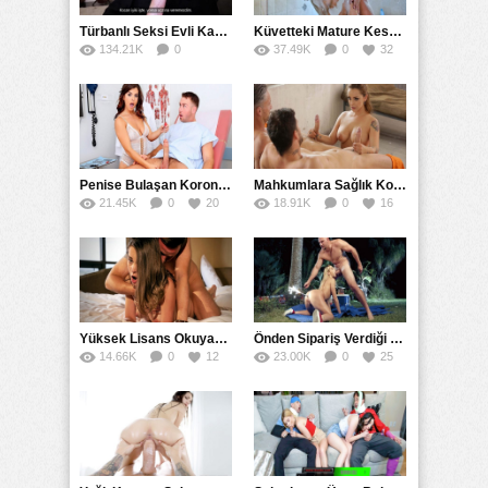
Türbanlı Seksi Evli Kadın Sevgilisini Gizlice Tatmin Etti
Küvetteki Mature Keseyi Gencin Penisiyle Attırdı
134.21K
0
37.49K
0
32
55
Penise Bulaşan Korona Gribini Kendine Bulaştıran Doktor
Mahkumlara Sağlık Kontrolünü Elleriyle Yapan Hemşire
21.45K
0
20
18.91K
0
16
Yüksek Lisans Okuyan Üniversiteliyi Doçent Gibi Sikti
Önden Sipariş Verdiği Tesla CyberTruck Amında Patladı
14.66K
0
12
23.00K
0
25