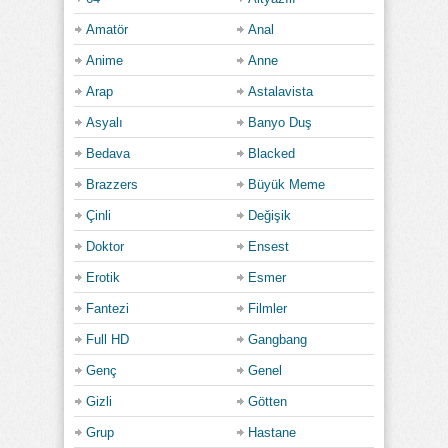
Amatör
Anal
Anime
Anne
Arap
Astalavista
Asyalı
Banyo Duş
Bedava
Blacked
Brazzers
Büyük Meme
Çinli
Değişik
Doktor
Ensest
Erotik
Esmer
Fantezi
Filmler
Full HD
Gangbang
Genç
Genel
Gizli
Götten
Grup
Hastane