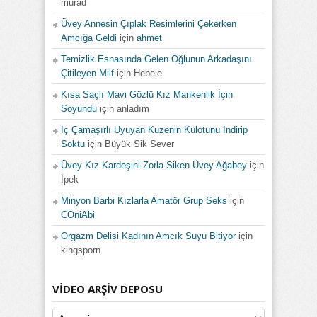
murad
Üvey Annesin Çıplak Resimlerini Çekerken
Amcığa Geldi
için
ahmet
Temizlik Esnasında Gelen Oğlunun Arkadaşını
Çitileyen Milf
için
Hebele
Kısa Saçlı Mavi Gözlü Kız Mankenlik İçin
Soyundu
için
anladım
İç Çamaşırlı Uyuyan Kuzenin Külotunu İndirip
Soktu
için
Büyük Sik Sever
Üvey Kız Kardeşini Zorla Siken Üvey Ağabey
için
İpek
Minyon Barbi Kızlarla Amatör Grup Seks
için
COniAbi
Orgazm Delisi Kadının Amcık Suyu Bitiyor
için
kingsporn
VIDEO ARŞIV DEPOSU
Video