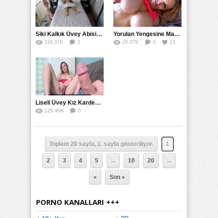
Siki Kalkık Üvey Abisine Siktiren Kız Gizli Kamerada
Yorulan Yengesine Masaj Yaparken Memelerine Patladı
116.37K
2
26.07K
0
21
62
Liseli Üvey Kız Kardeşiyle Karşılıklı Mastürbasyon
128.46K
0
60
Toplam 20 sayfa, 1. sayfa gösteriliyor.
1
2
3
4
5
...
10
20
...
»
Son »
PORNO KANALLARI +++