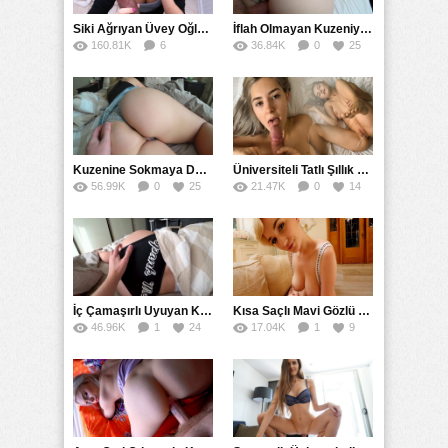
Siki Ağrıyan Üvey Oğlunu Ağzına Boşaltarak İyileştirdi
İflah Olmayan Kuzeniyle Gizlice Sikişmeye Devam Etti
160.81K
6
36.84K
0
25
67
Kuzenine Sokmaya Doyamayınca Ertesi Gün Yeniden Sikti
Üniversiteli Tatlı Şıllık Gaza Getirip İçine Boşalmasını İstedi
56.99K
0
25
21.47K
0
14
İç Çamaşırlı Uyuyan Kuzenin Külotunu İndirip Soktu
Kısa Saçlı Mavi Gözlü Kız Mankenlik İçin Soyundu
46.96K
1
24
17.04K
1
9