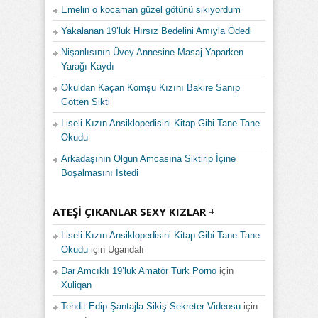
Emelin o kocaman güzel götünü sikiyordum
Yakalanan 19’luk Hırsız Bedelini Amıyla Ödedi
Nişanlısının Üvey Annesine Masaj Yaparken
Yarağı Kaydı
Okuldan Kaçan Komşu Kızını Bakire Sanıp
Götten Sikti
Liseli Kızın Ansiklopedisini Kitap Gibi Tane Tane
Okudu
Arkadaşının Olgun Amcasına Siktirip İçine
Boşalmasını İstedi
ATEŞI ÇIKANLAR SEXY KIZLAR +
Liseli Kızın Ansiklopedisini Kitap Gibi Tane Tane
Okudu
için
Ugandalı
Dar Amcıklı 19’luk Amatör Türk Porno
için
Xuliqan
Tehdit Edip Şantajla Sikiş Sekreter Videosu
için