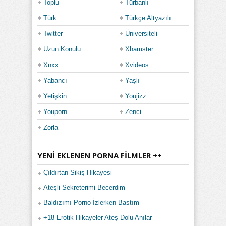
Toplu
Türbanlı
Türk
Türkçe Altyazılı
Twitter
Üniversiteli
Uzun Konulu
Xhamster
Xnxx
Xvideos
Yabancı
Yaşlı
Yetişkin
Youjizz
Youporn
Zenci
Zorla
YENI EKLENEN PORNA FILMLER ++
Çıldırtan Sikiş Hikayesi
Ateşli Sekreterimi Becerdim
Baldızımı Porno İzlerken Bastım
+18 Erotik Hikayeler Ateş Dolu Anılar