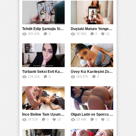
Tehdit Edip Şantajla Sikiş Sekreter Videosu
Duştaki Mature Yengesini Çekeyim Derken Sakso Çektirdi
289.20K
3
30.89K
0
22
85
Türbanlı Seksi Evli Kadın Sevgilisini Gizlice Tatmin Etti
Üvey Kız Kardeşini Zorla Siken Üvey Ağabey
134.21K
0
164.87K
8
55
56
İnce Beline Tam Uyumlu Doğal Memeli Esmer Coşturdu
Olgun Latin ve Sporcu Yengesiyle Gerçek Ensest Sikiş Çekimi
24.51K
0
10
28.48K
0
21