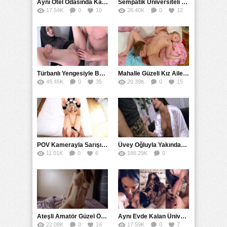
Aynı Otel Odasında Kalan Yakın Arkadaşlar Sıkılınca Sikişti
Sempatik Üniversiteli Model Sevdiği İçin Amatörce Davrandı
17.54K
0
10
26.40K
0
12
Türbanlı Yengesiyle Banyoda Karşılaşınca Hazırlıksız Sikti
Mahalle Güzeli Kız Aile Dostlarının Evinde Amını Yalattı
45.45K
0
35
20.39K
0
15
POV Kamerayla Sarışını Sikenin Kendiniz Olduğunu Hissedeceksiniz
Üvey Oğluyla Yakından Tanışmak İçin Çabalayan Milf
11.01K
0
6
166.29K
0
61
Ateşli Amatör Güzel Ölünesi Fiziğini Nasılda Siktirdi
Aynı Evde Kalan Üniversiteli Beş Kız Tek Erkeği Paylaştı
22.08K
0
14
17.59K
0
7