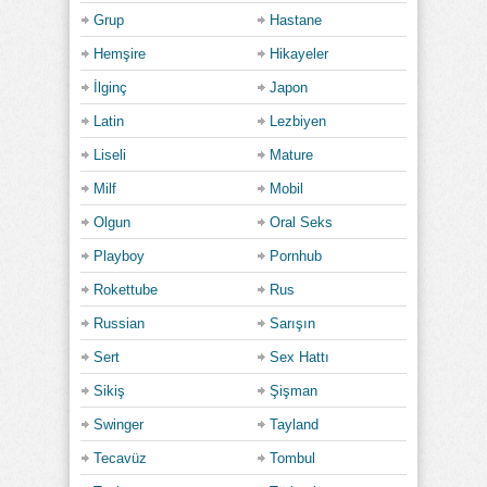
Grup
Hastane
Hemşire
Hikayeler
İlginç
Japon
Latin
Lezbiyen
Liseli
Mature
Milf
Mobil
Olgun
Oral Seks
Playboy
Pornhub
Rokettube
Rus
Russian
Sarışın
Sert
Sex Hattı
Sikiş
Şişman
Swinger
Tayland
Tecavüz
Tombul