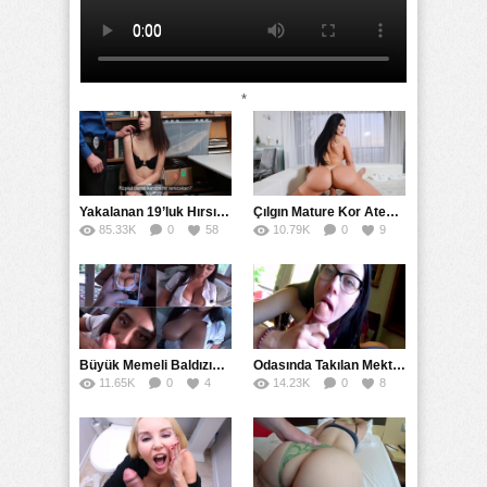
*
Yakalanan 19’luk Hırsız Bedelini Amıyla Ödedi
Çılgın Mature Kor Ateşiyle Misafirini Yakıp Eritti
85.33K
0
58
10.79K
0
9
Büyük Memeli Baldızının Takipçilerinin Çoğalması İçin Yardım Etti
Odasında Takılan Mektepli Baldızıyla Delirmece Yaşayan Enişte
11.65K
0
4
14.23K
0
8