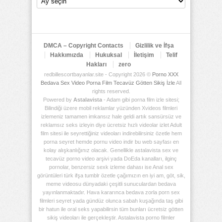
Arşiv
Deposu
DMCA – Copyright Contacts
Gizlilik ve İfşa
Hakkımızda
Hukuksal
İletişim
Telif
Hakları
zero
redbillescortbayanlar.site - Copyright 2026 ©
Porno XXX
Bedava Sex Video Porna Film Tecavüz Götten Sikiş İzle
All
rights reserved.
Powered by
Astalavista
- Adam gibi porna film izle sitesi;
Bilindiği üzere mobil reklamlar yüzünden Xvideos filmleri
izlemeniz tamamen imkansız hale geldi artık sansürsüz ve
reklamsız seks izleyin diye ücretsiz hızlı videolar izlet Adult
film sitesi ile seyrettiğiniz videoları indirebilirsiniz özetle hem
porna seyret hemde pornu video indir bu web sayfası en
kolay alışkanlığınız olacak. Genellikle astalavista sex ve
tecavüz porno video arşivi yada DoEda kanalları, ilginç
pornolar, benzersiz sexk izleme dahası ise Anal sex
görüntüleri türk ifşa tumblr özetle çağımızın en iyi am, göt, sik,
meme videosu dünyadaki çeşitli sunuculardan bedava
yayınlanmaktadır. Hava kararınca bedava zorla porn sex
filmleri seyret yada gündüz olunca sabah kuşağında taş gibi
bir hatun ile oral seks yapabilirsin tüm bunları ücretsiz götten
sikiş videoları ile gerçekleştir. Astalavista porno filmler