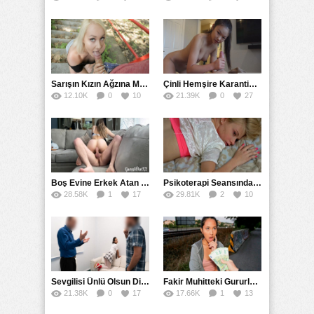
Sarışın Kızın Ağzına Merdivenlerde Verip Ormanda Sikti
Çinli Hemşire Karantina Bölgesinde Döl Dezenfekte Etti
12.10K
0
10
21.39K
0
27
Boş Evine Erkek Atan Kız Gerçek Bir Liseli Gibi Eğlendi
Psikoterapi Seansında Tedavi Amaçlı Tecavüze Uğradı
28.58K
1
17
29.81K
2
10
Sevgilisi Ünlü Olsun Diye Elleriyle Başkasıyla Sikiştirdi
Fakir Muhitteki Gururlu İşçi Kızı Bin Euro ile Kandırıp Sikti
21.38K
0
17
17.66K
1
13