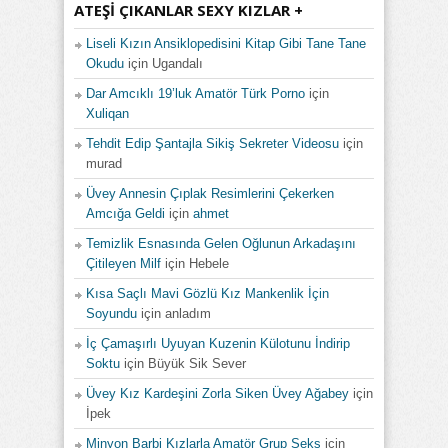
ATEŞI ÇIKANLAR SEXY KIZLAR +
Liseli Kızın Ansiklopedisini Kitap Gibi Tane Tane
Okudu
için
Ugandalı
Dar Amcıklı 19’luk Amatör Türk Porno
için
Xuliqan
Tehdit Edip Şantajla Sikiş Sekreter Videosu
için
murad
Üvey Annesin Çıplak Resimlerini Çekerken
Amcığa Geldi
için
ahmet
Temizlik Esnasında Gelen Oğlunun Arkadaşını
Çitileyen Milf
için
Hebele
Kısa Saçlı Mavi Gözlü Kız Mankenlik İçin
Soyundu
için
anladım
İç Çamaşırlı Uyuyan Kuzenin Külotunu İndirip
Soktu
için
Büyük Sik Sever
Üvey Kız Kardeşini Zorla Siken Üvey Ağabey
için
İpek
Minyon Barbi Kızlarla Amatör Grup Seks
için