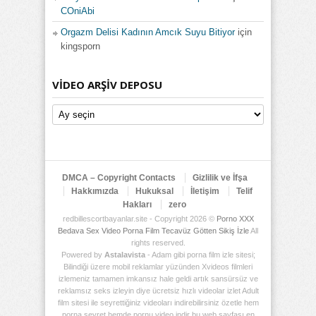
COniAbi
Orgazm Delisi Kadının Amcık Suyu Bitiyor
için
kingsporn
VIDEO ARŞIV DEPOSU
Video
Arşiv
Deposu
DMCA – Copyright Contacts
Gizlilik ve İfşa
Hakkımızda
Hukuksal
İletişim
Telif
Hakları
zero
redbillescortbayanlar.site - Copyright 2026 ©
Porno XXX
Bedava Sex Video Porna Film Tecavüz Götten Sikiş İzle
All
rights reserved.
Powered by
Astalavista
- Adam gibi porna film izle sitesi;
Bilindiği üzere mobil reklamlar yüzünden Xvideos filmleri
izlemeniz tamamen imkansız hale geldi artık sansürsüz ve
reklamsız seks izleyin diye ücretsiz hızlı videolar izlet Adult
film sitesi ile seyrettiğiniz videoları indirebilirsiniz özetle hem
porna seyret hemde pornu video indir bu web sayfası en