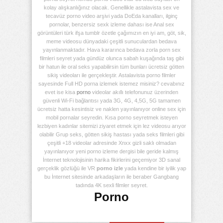
kolay alışkanlığınız olacak. Genellikle astalavista sex ve
tecavüz porno video arşivi yada DoEda kanalları, ilginç
pornolar, benzersiz sexk izleme dahası ise Anal sex
görüntüleri türk ifşa tumblr özetle çağımızın en iyi am, göt, sik,
meme videosu dünyadaki çeşitli sunuculardan bedava
yayınlanmaktadır. Hava kararınca bedava zorla porn sex
filmleri seyret yada gündüz olunca sabah kuşağında taş gibi
bir hatun ile oral seks yapabilirsin tüm bunları ücretsiz götten
sikiş videoları ile gerçekleştir. Astalavista porno filmler
sayesinde Full HD porna izlemek istemez misiniz? cevabınız
evet ise kisa
porno
videolar akıllı telefonunuz üzerinden
güvenli Wi-Fi bağlantısı yada 3G, 4G, 4,5G, 5G tamamen
ücretsiz hatta kesintisiz ve naklen yayınlanıyor online sex için
mobil pornalar seyredin. Kısa porno seyretmek isteyen
lezbiyen kadınlar sitemizi ziyaret etmek için lez videosu arıyor
olabilir Grup seks, götten sikiş hastası yada seks filmleri gibi
çeşitli +18 videolar adresinde Xnxx gizli saklı olmadan
yayınlanıyor yeni porno izleme dergisi bile geride kalmış
İnternet teknolojisinin harika fikirlerini geçemiyor 3D sanal
gerçeklik gözlüğü ile VR
porno izle
yada kendine bir iyilik yap
bu İnternet sitesinde arkadaşların ile beraber Gangbang
tadında 4K sexli filmler seyret.
Porno