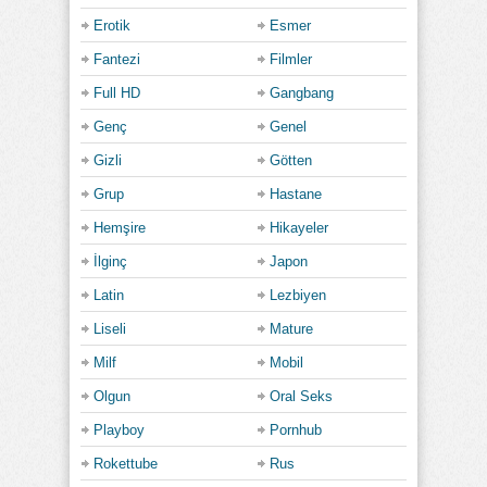
Erotik
Esmer
Fantezi
Filmler
Full HD
Gangbang
Genç
Genel
Gizli
Götten
Grup
Hastane
Hemşire
Hikayeler
İlginç
Japon
Latin
Lezbiyen
Liseli
Mature
Milf
Mobil
Olgun
Oral Seks
Playboy
Pornhub
Rokettube
Rus