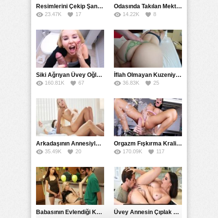
Resimlerini Çekip Şantaj Etmekle Suçladı Tehditle Sikini Vakumlattı
Odasında Takılan Mektepli Baldızıyla Delirmece Yaşayan Enişte
23.47K
17
14.22K
8
Siki Ağrıyan Üvey Oğlunu Ağzına Boşaltarak İyileştirdi
İflah Olmayan Kuzeniyle Gizlice Sikişmeye Devam Etti
160.81K
67
36.83K
25
Arkadaşının Annesiyle Sevgili Olması Yetmedi Fantezili Sikti
Orgazm Fışkırma Kraliçesinin Sikiş Belgeseli
35.49K
20
170.09K
117
Babasının Evlendiği Kadının Kızlarıyla Yemek Masasında Sikişti
Üvey Annesin Çıplak Resimlerini Çekerken Amcığa Geldi