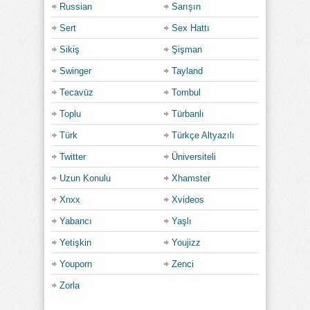
Russian
Sarışın
Sert
Sex Hattı
Sikiş
Şişman
Swinger
Tayland
Tecavüz
Tombul
Toplu
Türbanlı
Türk
Türkçe Altyazılı
Twitter
Üniversiteli
Uzun Konulu
Xhamster
Xnxx
Xvideos
Yabancı
Yaşlı
Yetişkin
Youjizz
Youporn
Zenci
Zorla