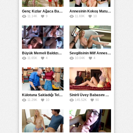
Genç Kızlar Ağaca Bağlayarak Tecavüz Etmek İstediler
Annesinin Kokoş Mature Arkadaşı Tarafından Saksoya Uğradı
11.14K
9
11.69K
10
Büyük Memeli Baldızının Takipçilerinin Çoğalması İçin Yardım Etti
Sevgilisinin Milf Annesini Banyoda Taciz Ederken Farkedildi
11.65K
4
10.04K
4
Külotuna Sakladığı Telefonu Eteğin Altına Bakarak Yakaladı
Sinirli Üvey Babasını Sakinleştirmek İçin Amını Kullandı
11.29K
10
145.52K
90