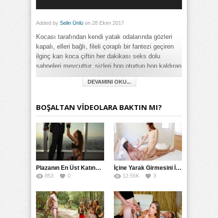
Added by
Selin Ünlü
on 28 Ekim 2017
Kocası tarafından kendi yatak odalarında gözleri
kapalı, elleri bağlı, fileli çoraplı bir fantezi geçiren
ilginç karı koca çiftin her dakikası seks dolu
sahneleri mevcuttur, sizleri hop oturtup hop kaldıran
bir video ile baş başa bırakıyoruz.
DEVAMINI OKU...
Category:
Değişik
,
Fantezi
,
Full HD
,
Genç
,
İlginç
,
Oral Seks
,
Swinger
,
BOŞALTAN VİDEOLARA BAKTIN MI?
Yabancı
Plazanın En Üst Katında Üst Seviye Köle Fantezisi Sikişi
İçine Yarak Girmesini İsteyince Kuzeninin Penisini Kullandı
853
0
12.55K
3