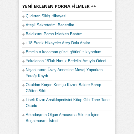
YENI EKLENEN PORNA FILMLER ++
Çıldırtan Sikiş Hikayesi
Ateşli Sekreterimi Becerdim
Baldızımı Porno İzlerken Bastım
+18 Erotik Hikayeler Ateş Dolu Anılar
Emelin o kocaman güzel götünü sikiyordum
Yakalanan 19’luk Hırsız Bedelini Amıyla Ödedi
Nişanlısının Üvey Annesine Masaj Yaparken
Yarağı Kaydı
Okuldan Kaçan Komşu Kızını Bakire Sanıp
Götten Sikti
Liseli Kızın Ansiklopedisini Kitap Gibi Tane Tane
Okudu
Arkadaşının Olgun Amcasına Siktirip İçine
Boşalmasını İstedi