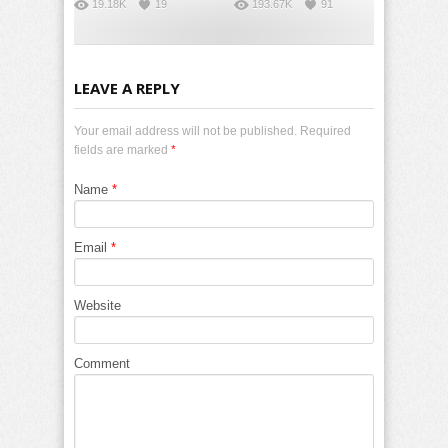
19.18K
19
193.67K
91
LEAVE A REPLY
Your email address will not be published. Required
fields are marked
*
Name
*
Email
*
Website
Comment