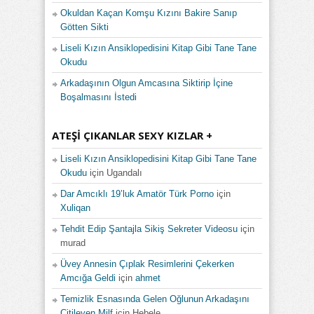
Okuldan Kaçan Komşu Kızını Bakire Sanıp
Götten Sikti
Liseli Kızın Ansiklopedisini Kitap Gibi Tane Tane
Okudu
Arkadaşının Olgun Amcasına Siktirip İçine
Boşalmasını İstedi
ATEŞI ÇIKANLAR SEXY KIZLAR +
Liseli Kızın Ansiklopedisini Kitap Gibi Tane Tane
Okudu
için
Ugandalı
Dar Amcıklı 19’luk Amatör Türk Porno
için
Xuliqan
Tehdit Edip Şantajla Sikiş Sekreter Videosu
için
murad
Üvey Annesin Çıplak Resimlerini Çekerken
Amcığa Geldi
için
ahmet
Temizlik Esnasında Gelen Oğlunun Arkadaşını
Çitileyen Milf
için
Hebele