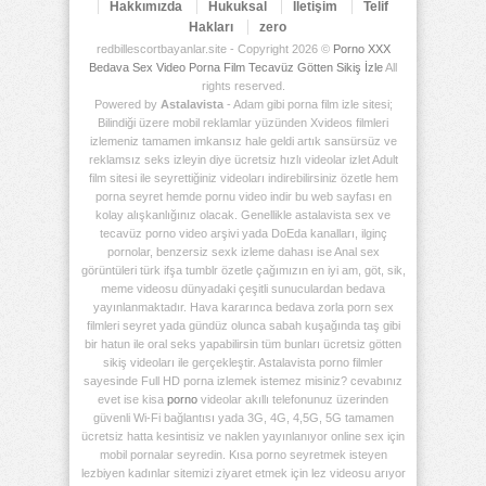
Hakkımızda
Hukuksal
İletişim
Telif
Hakları
zero
redbillescortbayanlar.site - Copyright 2026 ©
Porno XXX
Bedava Sex Video Porna Film Tecavüz Götten Sikiş İzle
All
rights reserved.
Powered by
Astalavista
- Adam gibi porna film izle sitesi;
Bilindiği üzere mobil reklamlar yüzünden Xvideos filmleri
izlemeniz tamamen imkansız hale geldi artık sansürsüz ve
reklamsız seks izleyin diye ücretsiz hızlı videolar izlet Adult
film sitesi ile seyrettiğiniz videoları indirebilirsiniz özetle hem
porna seyret hemde pornu video indir bu web sayfası en
kolay alışkanlığınız olacak. Genellikle astalavista sex ve
tecavüz porno video arşivi yada DoEda kanalları, ilginç
pornolar, benzersiz sexk izleme dahası ise Anal sex
görüntüleri türk ifşa tumblr özetle çağımızın en iyi am, göt, sik,
meme videosu dünyadaki çeşitli sunuculardan bedava
yayınlanmaktadır. Hava kararınca bedava zorla porn sex
filmleri seyret yada gündüz olunca sabah kuşağında taş gibi
bir hatun ile oral seks yapabilirsin tüm bunları ücretsiz götten
sikiş videoları ile gerçekleştir. Astalavista porno filmler
sayesinde Full HD porna izlemek istemez misiniz? cevabınız
evet ise kisa
porno
videolar akıllı telefonunuz üzerinden
güvenli Wi-Fi bağlantısı yada 3G, 4G, 4,5G, 5G tamamen
ücretsiz hatta kesintisiz ve naklen yayınlanıyor online sex için
mobil pornalar seyredin. Kısa porno seyretmek isteyen
lezbiyen kadınlar sitemizi ziyaret etmek için lez videosu arıyor