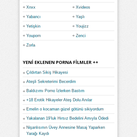
Xnxx
Xvideos
Yabancı
Yaşlı
Yetişkin
Youjizz
Youporn
Zenci
Zorla
YENI EKLENEN PORNA FILMLER ++
Çıldırtan Sikiş Hikayesi
Ateşli Sekreterimi Becerdim
Baldızımı Porno İzlerken Bastım
+18 Erotik Hikayeler Ateş Dolu Anılar
Emelin o kocaman güzel götünü sikiyordum
Yakalanan 19’luk Hırsız Bedelini Amıyla Ödedi
Nişanlısının Üvey Annesine Masaj Yaparken
Yarağı Kaydı