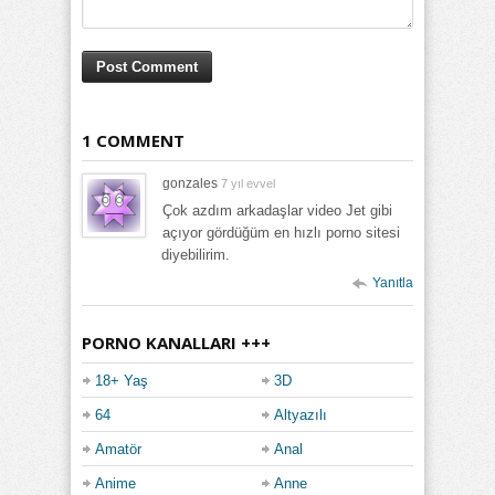
1 COMMENT
gonzales
7 yıl evvel
Çok azdım arkadaşlar video Jet gibi
açıyor gördüğüm en hızlı porno sitesi
diyebilirim.
Yanıtla
PORNO KANALLARI +++
18+ Yaş
3D
64
Altyazılı
Amatör
Anal
Anime
Anne