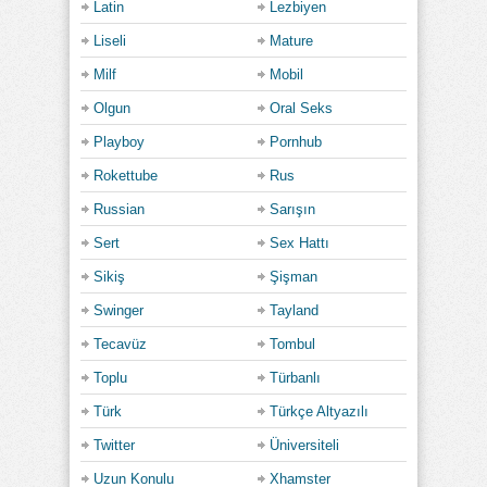
Latin
Lezbiyen
Liseli
Mature
Milf
Mobil
Olgun
Oral Seks
Playboy
Pornhub
Rokettube
Rus
Russian
Sarışın
Sert
Sex Hattı
Sikiş
Şişman
Swinger
Tayland
Tecavüz
Tombul
Toplu
Türbanlı
Türk
Türkçe Altyazılı
Twitter
Üniversiteli
Uzun Konulu
Xhamster