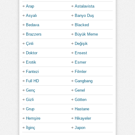
Arap
Astalavista
Asyalı
Banyo Duş
Bedava
Blacked
Brazzers
Büyük Meme
Çinli
Değişik
Doktor
Ensest
Erotik
Esmer
Fantezi
Filmler
Full HD
Gangbang
Genç
Genel
Gizli
Götten
Grup
Hastane
Hemşire
Hikayeler
İlginç
Japon