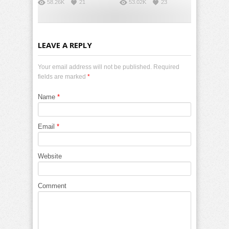
58.26K
21
53.02K
23
LEAVE A REPLY
Your email address will not be published. Required
fields are marked
*
Name
*
Email
*
Website
Comment