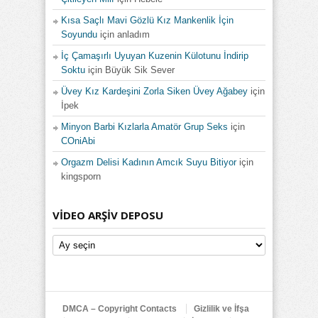
Kısa Saçlı Mavi Gözlü Kız Mankenlik İçin
Soyundu
için
anladım
İç Çamaşırlı Uyuyan Kuzenin Külotunu İndirip
Soktu
için
Büyük Sik Sever
Üvey Kız Kardeşini Zorla Siken Üvey Ağabey
için
İpek
Minyon Barbi Kızlarla Amatör Grup Seks
için
COniAbi
Orgazm Delisi Kadının Amcık Suyu Bitiyor
için
kingsporn
VIDEO ARŞIV DEPOSU
Video
Arşiv
Deposu
DMCA – Copyright Contacts
Gizlilik ve İfşa