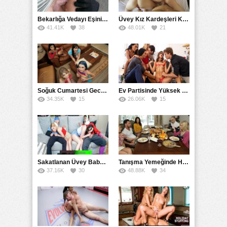
Bekarlığa Vedayı Eşinin Kuzenlerini Götten Sikerek Yaşadı
Üvey Kız Kardeşleri Kostümle Korkutup Siken Sapık Kuzen
41.41K
38
48.01K
21
Soğuk Cumartesi Gecesi Kuzenler Arası Grup Sikiş Isıtması
Ev Partisinde Yüksek Dozajlı Toplu Sikiş Çılgınlığı
34.35K
15
26.06K
15
Sakatlanan Üvey Babalarını Değişip Sikişerek İyileştiren Kızlar
Tanışma Yemeğinde Hindi Yerine Damat Yarağı Yendi
37.16K
30
48.88K
34