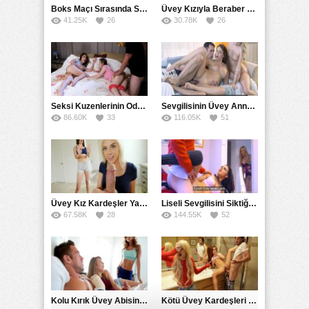
Boks Maçı Sırasında Seyircilerin Önünde Sikişen Rakipler
Üvey Kızıyla Beraber Amıcığında Dolma Yaptıran Mature
41.25K
26
30.78K
26
Seksi Kuzenlerinin Odasına Maskeyle Girip Korkutarak Sikti
Sevgilisinin Üvey Annesi Sikişmek İsteyince Kıramadı
86.60K
33
116.05K
51
Üvey Kız Kardeşler Yakışıklı Oğlana Birlikte Sikildiler
Liseli Sevgilisini Siktiği Esnada Üvey Annesine İzletti
67.58K
28
144.55K
52
Kolu Kırık Üvey Abisinin Sex İhtiyacını Giderdiler
Kötü Üvey Kardeşleri Sikişirken Görüp Kendiside Katıldı