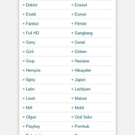
Doktor
Ensest
Erotik
Esmer
Fantezi
Filmler
Full HD
Gangbang
Genç
Genel
Gizli
Götten
Grup
Hastane
Hemşire
Hikayeler
İlginç
Japon
Latin
Lezbiyen
Liseli
Mature
Milf
Mobil
Olgun
Oral Seks
Playboy
Pornhub