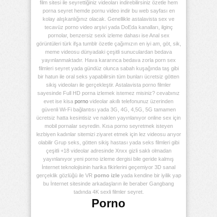
film sitesi ile seyrettiğiniz videoları indirebilirsiniz özetle hem
porna seyret hemde pornu video indir bu web sayfası en
kolay alışkanlığınız olacak. Genellikle astalavista sex ve
tecavüz porno video arşivi yada DoEda kanalları, ilginç
pornolar, benzersiz sexk izleme dahası ise Anal sex
görüntüleri türk ifşa tumblr özetle çağımızın en iyi am, göt, sik,
meme videosu dünyadaki çeşitli sunuculardan bedava
yayınlanmaktadır. Hava kararınca bedava zorla porn sex
filmleri seyret yada gündüz olunca sabah kuşağında taş gibi
bir hatun ile oral seks yapabilirsin tüm bunları ücretsiz götten
sikiş videoları ile gerçekleştir. Astalavista porno filmler
sayesinde Full HD porna izlemek istemez misiniz? cevabınız
evet ise kisa
porno
videolar akıllı telefonunuz üzerinden
güvenli Wi-Fi bağlantısı yada 3G, 4G, 4,5G, 5G tamamen
ücretsiz hatta kesintisiz ve naklen yayınlanıyor online sex için
mobil pornalar seyredin. Kısa porno seyretmek isteyen
lezbiyen kadınlar sitemizi ziyaret etmek için lez videosu arıyor
olabilir Grup seks, götten sikiş hastası yada seks filmleri gibi
çeşitli +18 videolar adresinde Xnxx gizli saklı olmadan
yayınlanıyor yeni porno izleme dergisi bile geride kalmış
İnternet teknolojisinin harika fikirlerini geçemiyor 3D sanal
gerçeklik gözlüğü ile VR
porno izle
yada kendine bir iyilik yap
bu İnternet sitesinde arkadaşların ile beraber Gangbang
tadında 4K sexli filmler seyret.
Porno