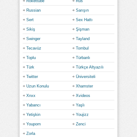
Rokettube
Rus
Russian
Sarışın
Sert
Sex Hattı
Sikiş
Şişman
Swinger
Tayland
Tecavüz
Tombul
Toplu
Türbanlı
Türk
Türkçe Altyazılı
Twitter
Üniversiteli
Uzun Konulu
Xhamster
Xnxx
Xvideos
Yabancı
Yaşlı
Yetişkin
Youjizz
Youporn
Zenci
Zorla