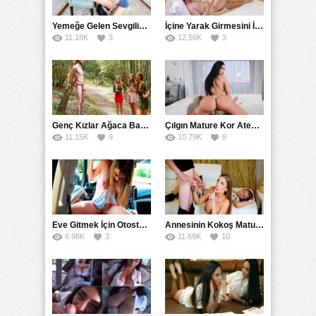
Yemeğe Gelen Sevgilisinin Arkadaşına Yarak Yedirdi
İçine Yarak Girmesini İsteyince Kuzeninin Penisini Kullandı
11.18K
3
12.56K
3
Genç Kızlar Ağaca Bağlayarak Tecavüz Etmek İstediler
Çılgın Mature Kor Ateşiyle Misafirini Yakıp Eritti
11.15K
9
10.79K
9
Eve Gitmek İçin Otostop Çeken Üniversiteli Bedelini Ödedi
Annesinin Kokoş Mature Arkadaşı Tarafından Saksoya Uğradı
6.98K
3
11.69K
10