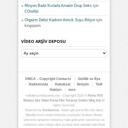
Minyon Barbi Kızlarla Amatör Grup Seks
için
COniAbi
Orgazm Delisi Kadının Amcık Suyu Bitiyor
için
kingsporn
VIDEO ARŞIV DEPOSU
Video
Arşiv
Deposu
DMCA – Copyright Contacts
Gizlilik ve İfşa
Hakkımızda
Hukuksal
İletişim
Telif
Hakları
zero
redbillescortbayanlar.site - Copyright 2026 ©
Porno XXX
Bedava Sex Video Porna Film Tecavüz Götten Sikiş İzle
All
rights reserved.
Powered by
Astalavista
- Adam gibi porna film izle sitesi;
Bilindiği üzere mobil reklamlar yüzünden Xvideos filmleri
izlemeniz tamamen imkansız hale geldi artık sansürsüz ve
reklamsız seks izleyin diye ücretsiz hızlı videolar izlet Adult