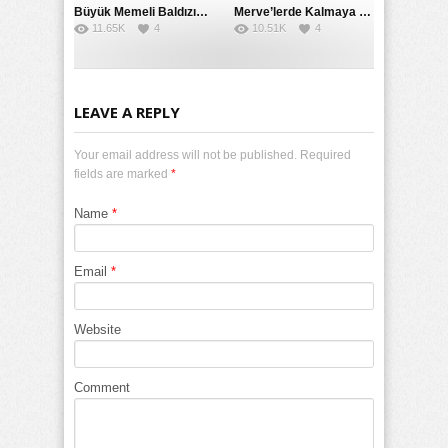
Büyük Memeli Baldızının Takipçilerinin Çoğalması İçin Yardım Etti
Merve’lerde Kalmaya Gelen Liseli Kız Fanteziyi Dibine Verdirdi
11.65K
4
10.51K
4
LEAVE A REPLY
Your email address will not be published. Required
fields are marked
*
Name
*
Email
*
Website
Comment