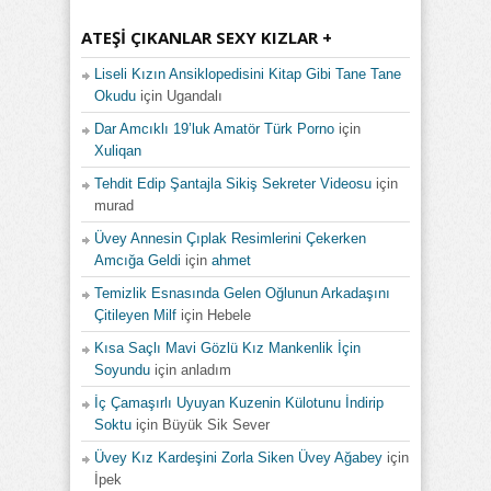
ATEŞI ÇIKANLAR SEXY KIZLAR +
Liseli Kızın Ansiklopedisini Kitap Gibi Tane Tane
Okudu
için
Ugandalı
Dar Amcıklı 19’luk Amatör Türk Porno
için
Xuliqan
Tehdit Edip Şantajla Sikiş Sekreter Videosu
için
murad
Üvey Annesin Çıplak Resimlerini Çekerken
Amcığa Geldi
için
ahmet
Temizlik Esnasında Gelen Oğlunun Arkadaşını
Çitileyen Milf
için
Hebele
Kısa Saçlı Mavi Gözlü Kız Mankenlik İçin
Soyundu
için
anladım
İç Çamaşırlı Uyuyan Kuzenin Külotunu İndirip
Soktu
için
Büyük Sik Sever
Üvey Kız Kardeşini Zorla Siken Üvey Ağabey
için
İpek