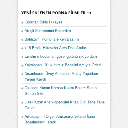
YENI EKLENEN PORNA FILMLER ++
Çıldırtan Sikiş Hikayesi
Ateşli Sekreterimi Becerdim
Baldızımı Porno İzlerken Bastım
+18 Erotik Hikayeler Ateş Dolu Anılar
Emelin o kocaman güzel götünü sikiyordum
Yakalanan 19’luk Hırsız Bedelini Amıyla Ödedi
Nişanlısının Üvey Annesine Masaj Yaparken
Yarağı Kaydı
Okuldan Kaçan Komşu Kızını Bakire Sanıp
Götten Sikti
Liseli Kızın Ansiklopedisini Kitap Gibi Tane Tane
Okudu
Arkadaşının Olgun Amcasına Siktirip İçine
Boşalmasını İstedi