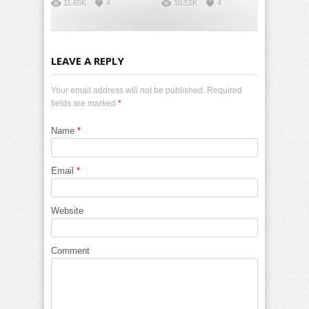
11.65K
4
10.51K
4
LEAVE A REPLY
Your email address will not be published. Required
fields are marked
*
Name
*
Email
*
Website
Comment