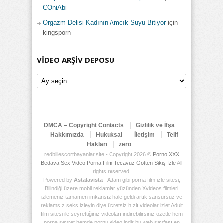
COniAbi
Orgazm Delisi Kadının Amcık Suyu Bitiyor
için
kingsporn
VIDEO ARŞIV DEPOSU
Video
Arşiv
Deposu
DMCA – Copyright Contacts
Gizlilik ve İfşa
Hakkımızda
Hukuksal
İletişim
Telif
Hakları
zero
redbillescortbayanlar.site - Copyright 2026 ©
Porno XXX
Bedava Sex Video Porna Film Tecavüz Götten Sikiş İzle
All
rights reserved.
Powered by
Astalavista
- Adam gibi porna film izle sitesi;
Bilindiği üzere mobil reklamlar yüzünden Xvideos filmleri
izlemeniz tamamen imkansız hale geldi artık sansürsüz ve
reklamsız seks izleyin diye ücretsiz hızlı videolar izlet Adult
film sitesi ile seyrettiğiniz videoları indirebilirsiniz özetle hem
porna seyret hemde pornu video indir bu web sayfası en