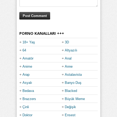
PORNO KANALLARI +++
18+ Yaş
3D
64
Altyazılı
Amatör
Anal
Anime
Anne
Arap
Astalavista
Asyalı
Banyo Duş
Bedava
Blacked
Brazzers
Büyük Meme
Çinli
Değişik
Doktor
Ensest