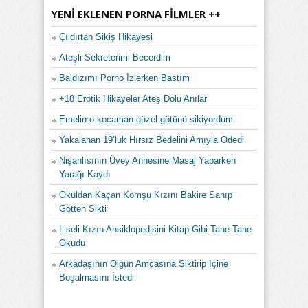
YENI EKLENEN PORNA FILMLER ++
Çıldırtan Sikiş Hikayesi
Ateşli Sekreterimi Becerdim
Baldızımı Porno İzlerken Bastım
+18 Erotik Hikayeler Ateş Dolu Anılar
Emelin o kocaman güzel götünü sikiyordum
Yakalanan 19’luk Hırsız Bedelini Amıyla Ödedi
Nişanlısının Üvey Annesine Masaj Yaparken
Yarağı Kaydı
Okuldan Kaçan Komşu Kızını Bakire Sanıp
Götten Sikti
Liseli Kızın Ansiklopedisini Kitap Gibi Tane Tane
Okudu
Arkadaşının Olgun Amcasına Siktirip İçine
Boşalmasını İstedi