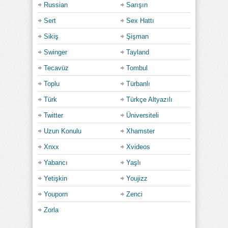
Russian
Sarışın
Sert
Sex Hattı
Sikiş
Şişman
Swinger
Tayland
Tecavüz
Tombul
Toplu
Türbanlı
Türk
Türkçe Altyazılı
Twitter
Üniversiteli
Uzun Konulu
Xhamster
Xnxx
Xvideos
Yabancı
Yaşlı
Yetişkin
Youjizz
Youporn
Zenci
Zorla