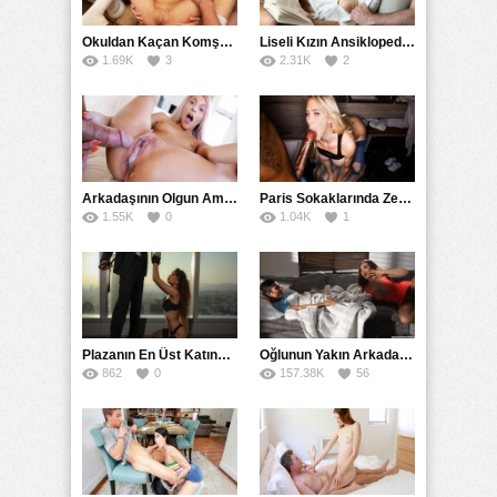
Category:
Okuldan Kaçan Komşu Kızını Bakire Sanıp Götten Sikti
Liseli Kızın Ansiklopedisini Kitap Gibi Tane Tane Okudu
18+ Yaş
,
Astalavista
,
Bedava
,
Büyük Meme
,
Değişik
,
Erotik
,
1.69K
3
2.31K
2
Esmer
,
Fantezi
,
Filmler
,
Full HD
,
Hikayeler
,
Mobil
,
Playboy
,
Pornhub
,
Rokettube
,
Rus
,
Russian
,
Sex Hattı
,
Sikiş
,
Twitter
,
Üniversiteli
,
Uzun Konulu
,
Xhamster
,
Xnxx
,
Xvideos
,
Yabancı
,
Yetişkin
,
Youjizz
,
Youporn
Arkadaşının Olgun Amcasına Siktirip İçine Boşalmasını İstedi
Paris Sokaklarında Zenci Yarağını Gırtlağına Kadar İndirdi
1.55K
0
1.04K
1
Plazanın En Üst Katında Üst Seviye Köle Fantezisi Sikişi
Oğlunun Yakın Arkadaşına Yorgan Altından Sulanan Milf
862
0
157.38K
56