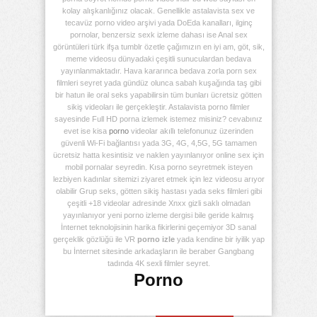
kolay alışkanlığınız olacak. Genellikle astalavista sex ve
tecavüz porno video arşivi yada DoEda kanalları, ilginç
pornolar, benzersiz sexk izleme dahası ise Anal sex
görüntüleri türk ifşa tumblr özetle çağımızın en iyi am, göt, sik,
meme videosu dünyadaki çeşitli sunuculardan bedava
yayınlanmaktadır. Hava kararınca bedava zorla porn sex
filmleri seyret yada gündüz olunca sabah kuşağında taş gibi
bir hatun ile oral seks yapabilirsin tüm bunları ücretsiz götten
sikiş videoları ile gerçekleştir. Astalavista porno filmler
sayesinde Full HD porna izlemek istemez misiniz? cevabınız
evet ise kisa
porno
videolar akıllı telefonunuz üzerinden
güvenli Wi-Fi bağlantısı yada 3G, 4G, 4,5G, 5G tamamen
ücretsiz hatta kesintisiz ve naklen yayınlanıyor online sex için
mobil pornalar seyredin. Kısa porno seyretmek isteyen
lezbiyen kadınlar sitemizi ziyaret etmek için lez videosu arıyor
olabilir Grup seks, götten sikiş hastası yada seks filmleri gibi
çeşitli +18 videolar adresinde Xnxx gizli saklı olmadan
yayınlanıyor yeni porno izleme dergisi bile geride kalmış
İnternet teknolojisinin harika fikirlerini geçemiyor 3D sanal
gerçeklik gözlüğü ile VR
porno izle
yada kendine bir iyilik yap
bu İnternet sitesinde arkadaşların ile beraber Gangbang
tadında 4K sexli filmler seyret.
Porno