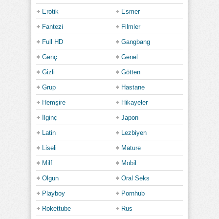
Erotik
Esmer
Fantezi
Filmler
Full HD
Gangbang
Genç
Genel
Gizli
Götten
Grup
Hastane
Hemşire
Hikayeler
İlginç
Japon
Latin
Lezbiyen
Liseli
Mature
Milf
Mobil
Olgun
Oral Seks
Playboy
Pornhub
Rokettube
Rus