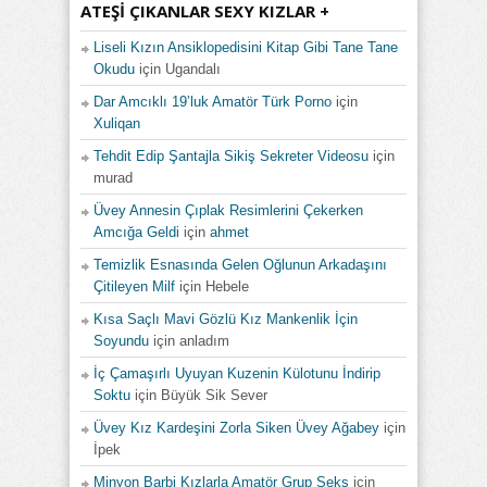
ATEŞI ÇIKANLAR SEXY KIZLAR +
Liseli Kızın Ansiklopedisini Kitap Gibi Tane Tane
Okudu
için
Ugandalı
Dar Amcıklı 19’luk Amatör Türk Porno
için
Xuliqan
Tehdit Edip Şantajla Sikiş Sekreter Videosu
için
murad
Üvey Annesin Çıplak Resimlerini Çekerken
Amcığa Geldi
için
ahmet
Temizlik Esnasında Gelen Oğlunun Arkadaşını
Çitileyen Milf
için
Hebele
Kısa Saçlı Mavi Gözlü Kız Mankenlik İçin
Soyundu
için
anladım
İç Çamaşırlı Uyuyan Kuzenin Külotunu İndirip
Soktu
için
Büyük Sik Sever
Üvey Kız Kardeşini Zorla Siken Üvey Ağabey
için
İpek
Minyon Barbi Kızlarla Amatör Grup Seks
için