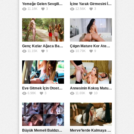
Yemeğe Gelen Sevgilisinin Arkadaşına Yarak Yedirdi
İçine Yarak Girmesini İsteyince Kuzeninin Penisini Kullandı
11.18K
3
12.56K
3
Genç Kızlar Ağaca Bağlayarak Tecavüz Etmek İstediler
Çılgın Mature Kor Ateşiyle Misafirini Yakıp Eritti
11.15K
9
10.79K
9
Eve Gitmek İçin Otostop Çeken Üniversiteli Bedelini Ödedi
Annesinin Kokoş Mature Arkadaşı Tarafından Saksoya Uğradı
6.98K
3
11.69K
10
Büyük Memeli Baldızının Takipçilerinin Çoğalması İçin Yardım Etti
Merve’lerde Kalmaya Gelen Liseli Kız Fanteziyi Dibine Verdirdi