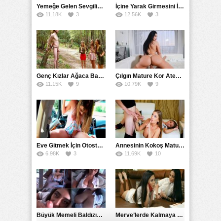
Yemeğe Gelen Sevgilisinin Arkadaşına Yarak Yedirdi
İçine Yarak Girmesini İsteyince Kuzeninin Penisini Kullandı
11.18K
3
12.56K
3
Genç Kızlar Ağaca Bağlayarak Tecavüz Etmek İstediler
Çılgın Mature Kor Ateşiyle Misafirini Yakıp Eritti
11.15K
9
10.79K
9
Eve Gitmek İçin Otostop Çeken Üniversiteli Bedelini Ödedi
Annesinin Kokoş Mature Arkadaşı Tarafından Saksoya Uğradı
6.98K
3
11.69K
10
Büyük Memeli Baldızının Takipçilerinin Çoğalması İçin Yardım Etti
Merve’lerde Kalmaya Gelen Liseli Kız Fanteziyi Dibine Verdirdi