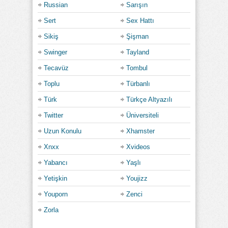
Russian
Sarışın
Sert
Sex Hattı
Sikiş
Şişman
Swinger
Tayland
Tecavüz
Tombul
Toplu
Türbanlı
Türk
Türkçe Altyazılı
Twitter
Üniversiteli
Uzun Konulu
Xhamster
Xnxx
Xvideos
Yabancı
Yaşlı
Yetişkin
Youjizz
Youporn
Zenci
Zorla