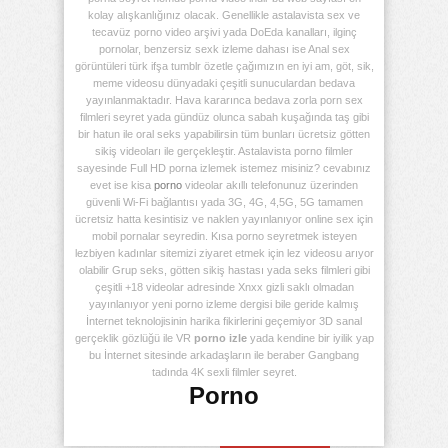
kolay alışkanlığınız olacak. Genellikle astalavista sex ve
tecavüz porno video arşivi yada DoEda kanalları, ilginç
pornolar, benzersiz sexk izleme dahası ise Anal sex
görüntüleri türk ifşa tumblr özetle çağımızın en iyi am, göt, sik,
meme videosu dünyadaki çeşitli sunuculardan bedava
yayınlanmaktadır. Hava kararınca bedava zorla porn sex
filmleri seyret yada gündüz olunca sabah kuşağında taş gibi
bir hatun ile oral seks yapabilirsin tüm bunları ücretsiz götten
sikiş videoları ile gerçekleştir. Astalavista porno filmler
sayesinde Full HD porna izlemek istemez misiniz? cevabınız
evet ise kisa
porno
videolar akıllı telefonunuz üzerinden
güvenli Wi-Fi bağlantısı yada 3G, 4G, 4,5G, 5G tamamen
ücretsiz hatta kesintisiz ve naklen yayınlanıyor online sex için
mobil pornalar seyredin. Kısa porno seyretmek isteyen
lezbiyen kadınlar sitemizi ziyaret etmek için lez videosu arıyor
olabilir Grup seks, götten sikiş hastası yada seks filmleri gibi
çeşitli +18 videolar adresinde Xnxx gizli saklı olmadan
yayınlanıyor yeni porno izleme dergisi bile geride kalmış
İnternet teknolojisinin harika fikirlerini geçemiyor 3D sanal
gerçeklik gözlüğü ile VR
porno izle
yada kendine bir iyilik yap
bu İnternet sitesinde arkadaşların ile beraber Gangbang
tadında 4K sexli filmler seyret.
Porno