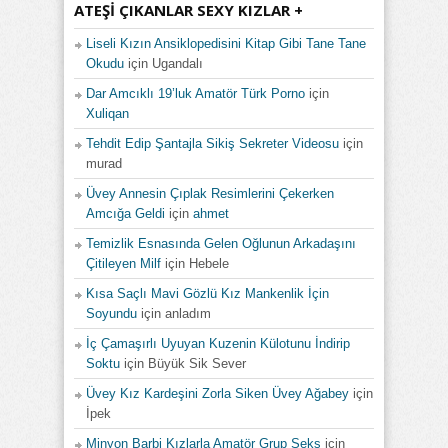
ATEŞI ÇIKANLAR SEXY KIZLAR +
Liseli Kızın Ansiklopedisini Kitap Gibi Tane Tane
Okudu
için
Ugandalı
Dar Amcıklı 19’luk Amatör Türk Porno
için
Xuliqan
Tehdit Edip Şantajla Sikiş Sekreter Videosu
için
murad
Üvey Annesin Çıplak Resimlerini Çekerken
Amcığa Geldi
için
ahmet
Temizlik Esnasında Gelen Oğlunun Arkadaşını
Çitileyen Milf
için
Hebele
Kısa Saçlı Mavi Gözlü Kız Mankenlik İçin
Soyundu
için
anladım
İç Çamaşırlı Uyuyan Kuzenin Külotunu İndirip
Soktu
için
Büyük Sik Sever
Üvey Kız Kardeşini Zorla Siken Üvey Ağabey
için
İpek
Minyon Barbi Kızlarla Amatör Grup Seks
için