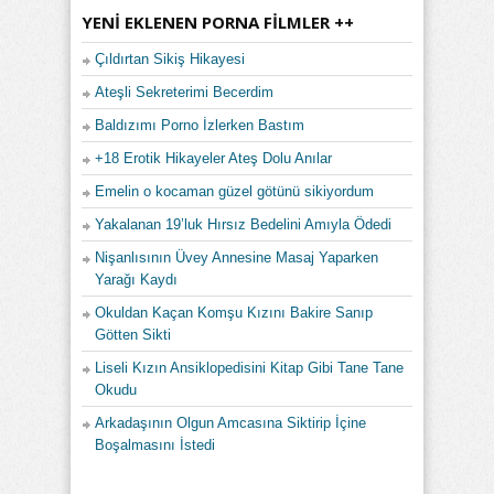
YENI EKLENEN PORNA FILMLER ++
Çıldırtan Sikiş Hikayesi
Ateşli Sekreterimi Becerdim
Baldızımı Porno İzlerken Bastım
+18 Erotik Hikayeler Ateş Dolu Anılar
Emelin o kocaman güzel götünü sikiyordum
Yakalanan 19’luk Hırsız Bedelini Amıyla Ödedi
Nişanlısının Üvey Annesine Masaj Yaparken
Yarağı Kaydı
Okuldan Kaçan Komşu Kızını Bakire Sanıp
Götten Sikti
Liseli Kızın Ansiklopedisini Kitap Gibi Tane Tane
Okudu
Arkadaşının Olgun Amcasına Siktirip İçine
Boşalmasını İstedi