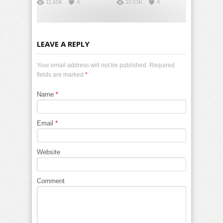
11.65K
4
10.51K
4
LEAVE A REPLY
Your email address will not be published. Required
fields are marked
*
Name
*
Email
*
Website
Comment