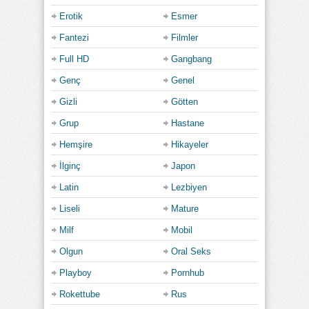
Erotik
Esmer
Fantezi
Filmler
Full HD
Gangbang
Genç
Genel
Gizli
Götten
Grup
Hastane
Hemşire
Hikayeler
İlginç
Japon
Latin
Lezbiyen
Liseli
Mature
Milf
Mobil
Olgun
Oral Seks
Playboy
Pornhub
Rokettube
Rus