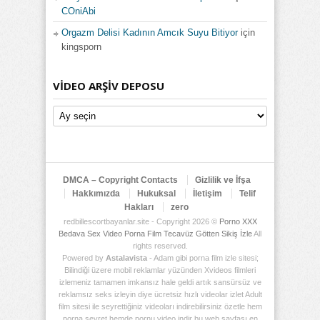
COniAbi
Orgazm Delisi Kadının Amcık Suyu Bitiyor
için
kingsporn
VIDEO ARŞIV DEPOSU
Video
Arşiv
Deposu
DMCA – Copyright Contacts
Gizlilik ve İfşa
Hakkımızda
Hukuksal
İletişim
Telif
Hakları
zero
redbillescortbayanlar.site - Copyright 2026 ©
Porno XXX
Bedava Sex Video Porna Film Tecavüz Götten Sikiş İzle
All
rights reserved.
Powered by
Astalavista
- Adam gibi porna film izle sitesi;
Bilindiği üzere mobil reklamlar yüzünden Xvideos filmleri
izlemeniz tamamen imkansız hale geldi artık sansürsüz ve
reklamsız seks izleyin diye ücretsiz hızlı videolar izlet Adult
film sitesi ile seyrettiğiniz videoları indirebilirsiniz özetle hem
porna seyret hemde pornu video indir bu web sayfası en