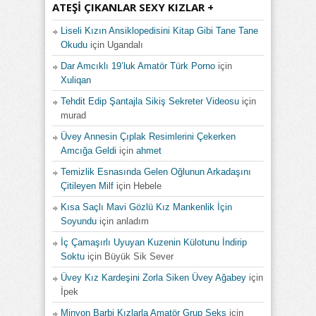
ATEŞI ÇIKANLAR SEXY KIZLAR +
Liseli Kızın Ansiklopedisini Kitap Gibi Tane Tane
Okudu
için
Ugandalı
Dar Amcıklı 19’luk Amatör Türk Porno
için
Xuliqan
Tehdit Edip Şantajla Sikiş Sekreter Videosu
için
murad
Üvey Annesin Çıplak Resimlerini Çekerken
Amcığa Geldi
için
ahmet
Temizlik Esnasında Gelen Oğlunun Arkadaşını
Çitileyen Milf
için
Hebele
Kısa Saçlı Mavi Gözlü Kız Mankenlik İçin
Soyundu
için
anladım
İç Çamaşırlı Uyuyan Kuzenin Külotunu İndirip
Soktu
için
Büyük Sik Sever
Üvey Kız Kardeşini Zorla Siken Üvey Ağabey
için
İpek
Minyon Barbi Kızlarla Amatör Grup Seks
için