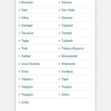
Russian
Sarışın
Sert
Sex Hattı
Sikiş
Şişman
Swinger
Tayland
Tecavüz
Tombul
Toplu
Türbanlı
Türk
Türkçe Altyazılı
Twitter
Üniversiteli
Uzun Konulu
Xhamster
Xnxx
Xvideos
Yabancı
Yaşlı
Yetişkin
Youjizz
Youporn
Zenci
Zorla