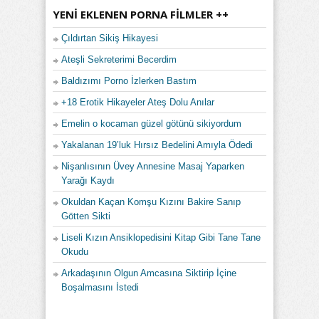
YENI EKLENEN PORNA FILMLER ++
Çıldırtan Sikiş Hikayesi
Ateşli Sekreterimi Becerdim
Baldızımı Porno İzlerken Bastım
+18 Erotik Hikayeler Ateş Dolu Anılar
Emelin o kocaman güzel götünü sikiyordum
Yakalanan 19’luk Hırsız Bedelini Amıyla Ödedi
Nişanlısının Üvey Annesine Masaj Yaparken
Yarağı Kaydı
Okuldan Kaçan Komşu Kızını Bakire Sanıp
Götten Sikti
Liseli Kızın Ansiklopedisini Kitap Gibi Tane Tane
Okudu
Arkadaşının Olgun Amcasına Siktirip İçine
Boşalmasını İstedi