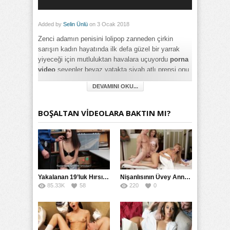
Added by
Selin Ünlü
on 3 Ocak 2018
Zenci adamın penisini lolipop zanneden çirkin
sarışın kadın hayatında ilk defa güzel bir yarrak
yiyeceği için mutluluktan havalara uçuyordu
porna
video
sevenler beyaz yatakta siyah atlı prensi onu
güzelce kıvama getiriyor siyahi adam iri penisi ile
DEVAMINI OKU...
sarışının amına çakmak için acele ediyor.
Category:
BOŞALTAN VİDEOLARA BAKTIN MI?
Genç
,
Olgun
,
Oral Seks
,
Russian
,
Sarışın
,
Twitter
,
Yabancı
,
Zenci
Yakalanan 19’luk Hırsız Bedelini Amıyla Ödedi
Nişanlısının Üvey Annesine Masaj Yaparken Yarağı Kaydı
85.33K
58
220
0