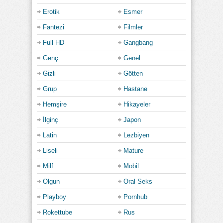
Erotik
Esmer
Fantezi
Filmler
Full HD
Gangbang
Genç
Genel
Gizli
Götten
Grup
Hastane
Hemşire
Hikayeler
İlginç
Japon
Latin
Lezbiyen
Liseli
Mature
Milf
Mobil
Olgun
Oral Seks
Playboy
Pornhub
Rokettube
Rus