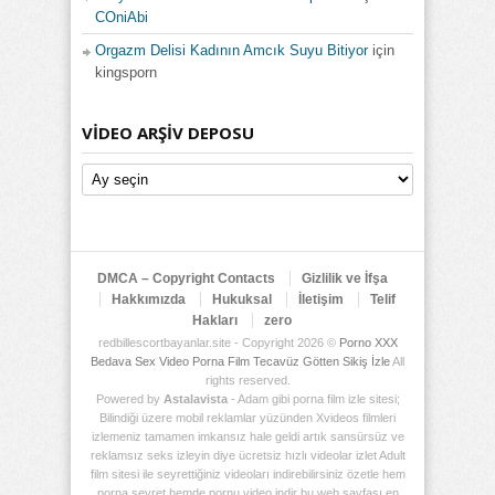
COniAbi
Orgazm Delisi Kadının Amcık Suyu Bitiyor
için
kingsporn
VIDEO ARŞIV DEPOSU
Video
Arşiv
Deposu
DMCA – Copyright Contacts
Gizlilik ve İfşa
Hakkımızda
Hukuksal
İletişim
Telif
Hakları
zero
redbillescortbayanlar.site - Copyright 2026 ©
Porno XXX
Bedava Sex Video Porna Film Tecavüz Götten Sikiş İzle
All
rights reserved.
Powered by
Astalavista
- Adam gibi porna film izle sitesi;
Bilindiği üzere mobil reklamlar yüzünden Xvideos filmleri
izlemeniz tamamen imkansız hale geldi artık sansürsüz ve
reklamsız seks izleyin diye ücretsiz hızlı videolar izlet Adult
film sitesi ile seyrettiğiniz videoları indirebilirsiniz özetle hem
porna seyret hemde pornu video indir bu web sayfası en