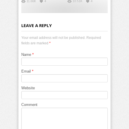
11.66K
4
10.51K
4
LEAVE A REPLY
Your email address will not be published. Required
fields are marked
*
Name
*
Email
*
Website
Comment