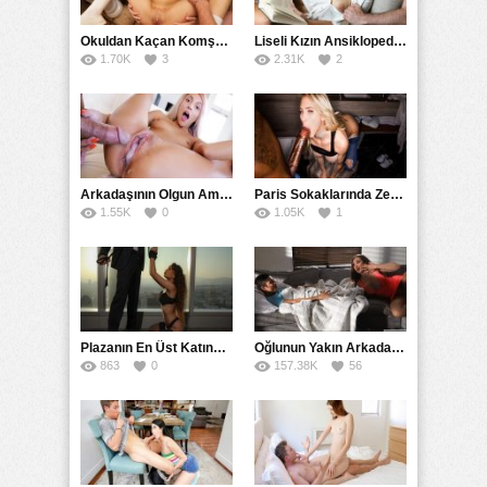
Okuldan Kaçan Komşu Kızını Bakire Sanıp Götten Sikti
Liseli Kızın Ansiklopedisini Kitap Gibi Tane Tane Okudu
1.70K
3
2.31K
2
Arkadaşının Olgun Amcasına Siktirip İçine Boşalmasını İstedi
Paris Sokaklarında Zenci Yarağını Gırtlağına Kadar İndirdi
1.55K
0
1.05K
1
Plazanın En Üst Katında Üst Seviye Köle Fantezisi Sikişi
Oğlunun Yakın Arkadaşına Yorgan Altından Sulanan Milf
863
0
157.38K
56