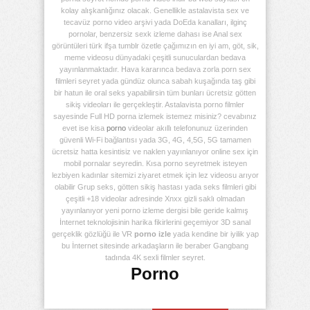
kolay alışkanlığınız olacak. Genellikle astalavista sex ve
tecavüz porno video arşivi yada DoEda kanalları, ilginç
pornolar, benzersiz sexk izleme dahası ise Anal sex
görüntüleri türk ifşa tumblr özetle çağımızın en iyi am, göt, sik,
meme videosu dünyadaki çeşitli sunuculardan bedava
yayınlanmaktadır. Hava kararınca bedava zorla porn sex
filmleri seyret yada gündüz olunca sabah kuşağında taş gibi
bir hatun ile oral seks yapabilirsin tüm bunları ücretsiz götten
sikiş videoları ile gerçekleştir. Astalavista porno filmler
sayesinde Full HD porna izlemek istemez misiniz? cevabınız
evet ise kisa
porno
videolar akıllı telefonunuz üzerinden
güvenli Wi-Fi bağlantısı yada 3G, 4G, 4,5G, 5G tamamen
ücretsiz hatta kesintisiz ve naklen yayınlanıyor online sex için
mobil pornalar seyredin. Kısa porno seyretmek isteyen
lezbiyen kadınlar sitemizi ziyaret etmek için lez videosu arıyor
olabilir Grup seks, götten sikiş hastası yada seks filmleri gibi
çeşitli +18 videolar adresinde Xnxx gizli saklı olmadan
yayınlanıyor yeni porno izleme dergisi bile geride kalmış
İnternet teknolojisinin harika fikirlerini geçemiyor 3D sanal
gerçeklik gözlüğü ile VR
porno izle
yada kendine bir iyilik yap
bu İnternet sitesinde arkadaşların ile beraber Gangbang
tadında 4K sexli filmler seyret.
Porno