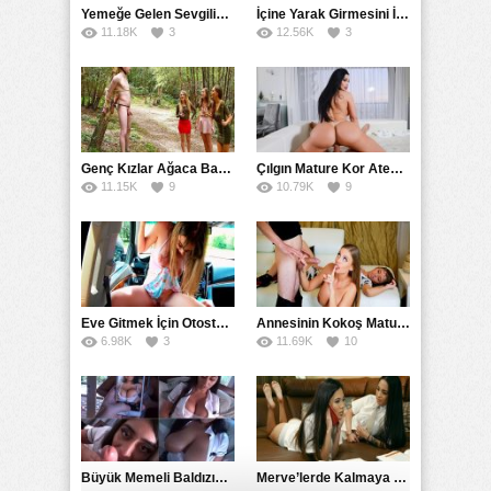
Yemeğe Gelen Sevgilisinin Arkadaşına Yarak Yedirdi
İçine Yarak Girmesini İsteyince Kuzeninin Penisini Kullandı
11.18K
3
12.56K
3
Genç Kızlar Ağaca Bağlayarak Tecavüz Etmek İstediler
Çılgın Mature Kor Ateşiyle Misafirini Yakıp Eritti
11.15K
9
10.79K
9
Eve Gitmek İçin Otostop Çeken Üniversiteli Bedelini Ödedi
Annesinin Kokoş Mature Arkadaşı Tarafından Saksoya Uğradı
6.98K
3
11.69K
10
Büyük Memeli Baldızının Takipçilerinin Çoğalması İçin Yardım Etti
Merve’lerde Kalmaya Gelen Liseli Kız Fanteziyi Dibine Verdirdi