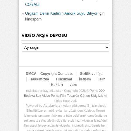
COniAbi
Orgazm Delisi Kadının Amcık Suyu Bitiyor
için
kingsporn
VIDEO ARŞIV DEPOSU
Video
Arşiv
Deposu
DMCA – Copyright Contacts
Gizlilik ve İfşa
Hakkımızda
Hukuksal
İletişim
Telif
Hakları
zero
redbillescortbayanlar.site - Copyright 2026 ©
Porno XXX
Bedava Sex Video Porna Film Tecavüz Götten Sikiş İzle
All
rights reserved.
Powered by
Astalavista
- Adam gibi porna film izle sitesi;
Bilindiği üzere mobil reklamlar yüzünden Xvideos filmleri
izlemeniz tamamen imkansız hale geldi artık sansürsüz ve
reklamsız seks izleyin diye ücretsiz hızlı videolar izlet Adult
film sitesi ile seyrettiğiniz videoları indirebilirsiniz özetle hem
porna seyret hemde pornu video indir bu web sayfası en