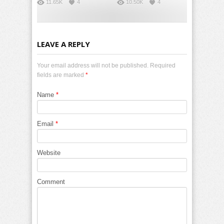
11.65K
4
10.50K
4
LEAVE A REPLY
Your email address will not be published. Required
fields are marked
*
Name
*
Email
*
Website
Comment