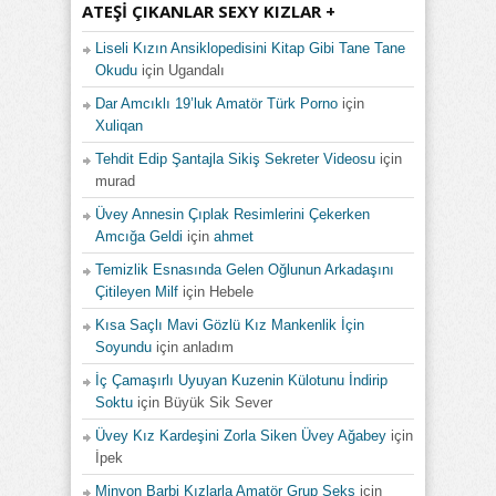
ATEŞI ÇIKANLAR SEXY KIZLAR +
Liseli Kızın Ansiklopedisini Kitap Gibi Tane Tane
Okudu
için
Ugandalı
Dar Amcıklı 19’luk Amatör Türk Porno
için
Xuliqan
Tehdit Edip Şantajla Sikiş Sekreter Videosu
için
murad
Üvey Annesin Çıplak Resimlerini Çekerken
Amcığa Geldi
için
ahmet
Temizlik Esnasında Gelen Oğlunun Arkadaşını
Çitileyen Milf
için
Hebele
Kısa Saçlı Mavi Gözlü Kız Mankenlik İçin
Soyundu
için
anladım
İç Çamaşırlı Uyuyan Kuzenin Külotunu İndirip
Soktu
için
Büyük Sik Sever
Üvey Kız Kardeşini Zorla Siken Üvey Ağabey
için
İpek
Minyon Barbi Kızlarla Amatör Grup Seks
için