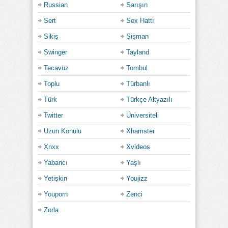
Russian
Sarışın
Sert
Sex Hattı
Sikiş
Şişman
Swinger
Tayland
Tecavüz
Tombul
Toplu
Türbanlı
Türk
Türkçe Altyazılı
Twitter
Üniversiteli
Uzun Konulu
Xhamster
Xnxx
Xvideos
Yabancı
Yaşlı
Yetişkin
Youjizz
Youporn
Zenci
Zorla