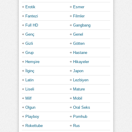
Erotik
Esmer
Fantezi
Filmler
Full HD
Gangbang
Genç
Genel
Gizli
Götten
Grup
Hastane
Hemşire
Hikayeler
İlginç
Japon
Latin
Lezbiyen
Liseli
Mature
Milf
Mobil
Olgun
Oral Seks
Playboy
Pornhub
Rokettube
Rus