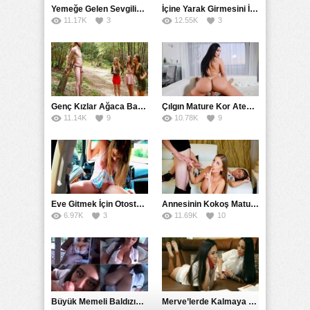
Yemeğe Gelen Sevgilisinin Arkadaşına Yarak Yedirdi
İçine Yarak Girmesini İsteyince Kuzeninin Penisini Kullandı
11.17K
3
12.55K
3
Genç Kızlar Ağaca Bağlayarak Tecavüz Etmek İstediler
Çılgın Mature Kor Ateşiyle Misafirini Yakıp Eritti
11.14K
9
10.78K
9
Eve Gitmek İçin Otostop Çeken Üniversiteli Bedelini Ödedi
Annesinin Kokoş Mature Arkadaşı Tarafından Saksoya Uğradı
6.97K
3
11.69K
10
Büyük Memeli Baldızının Takipçilerinin Çoğalması İçin Yardım Etti
Merve’lerde Kalmaya Gelen Liseli Kız Fanteziyi Dibine Verdirdi