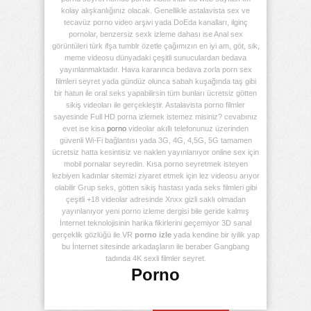
kolay alışkanlığınız olacak. Genellikle astalavista sex ve
tecavüz porno video arşivi yada DoEda kanalları, ilginç
pornolar, benzersiz sexk izleme dahası ise Anal sex
görüntüleri türk ifşa tumblr özetle çağımızın en iyi am, göt, sik,
meme videosu dünyadaki çeşitli sunuculardan bedava
yayınlanmaktadır. Hava kararınca bedava zorla porn sex
filmleri seyret yada gündüz olunca sabah kuşağında taş gibi
bir hatun ile oral seks yapabilirsin tüm bunları ücretsiz götten
sikiş videoları ile gerçekleştir. Astalavista porno filmler
sayesinde Full HD porna izlemek istemez misiniz? cevabınız
evet ise kisa
porno
videolar akıllı telefonunuz üzerinden
güvenli Wi-Fi bağlantısı yada 3G, 4G, 4,5G, 5G tamamen
ücretsiz hatta kesintisiz ve naklen yayınlanıyor online sex için
mobil pornalar seyredin. Kısa porno seyretmek isteyen
lezbiyen kadınlar sitemizi ziyaret etmek için lez videosu arıyor
olabilir Grup seks, götten sikiş hastası yada seks filmleri gibi
çeşitli +18 videolar adresinde Xnxx gizli saklı olmadan
yayınlanıyor yeni porno izleme dergisi bile geride kalmış
İnternet teknolojisinin harika fikirlerini geçemiyor 3D sanal
gerçeklik gözlüğü ile VR
porno izle
yada kendine bir iyilik yap
bu İnternet sitesinde arkadaşların ile beraber Gangbang
tadında 4K sexli filmler seyret.
Porno