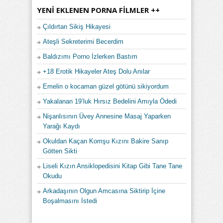
YENI EKLENEN PORNA FILMLER ++
Çıldırtan Sikiş Hikayesi
Ateşli Sekreterimi Becerdim
Baldızımı Porno İzlerken Bastım
+18 Erotik Hikayeler Ateş Dolu Anılar
Emelin o kocaman güzel götünü sikiyordum
Yakalanan 19’luk Hırsız Bedelini Amıyla Ödedi
Nişanlısının Üvey Annesine Masaj Yaparken
Yarağı Kaydı
Okuldan Kaçan Komşu Kızını Bakire Sanıp
Götten Sikti
Liseli Kızın Ansiklopedisini Kitap Gibi Tane Tane
Okudu
Arkadaşının Olgun Amcasına Siktirip İçine
Boşalmasını İstedi