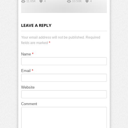
11.65K
4
10.50K
4
LEAVE A REPLY
Your email address will not be published. Required
fields are marked
*
Name
*
Email
*
Website
Comment