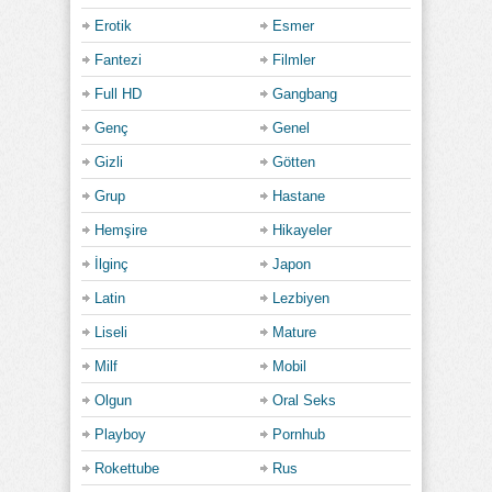
Erotik
Esmer
Fantezi
Filmler
Full HD
Gangbang
Genç
Genel
Gizli
Götten
Grup
Hastane
Hemşire
Hikayeler
İlginç
Japon
Latin
Lezbiyen
Liseli
Mature
Milf
Mobil
Olgun
Oral Seks
Playboy
Pornhub
Rokettube
Rus