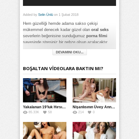
Added by
Selin Ünlü
on 1 Şubat 2018
Hem güzelliği hemde adama sakso çekişi
mükemmel denecek kadar güzel olan
oral seks
severlerin beğenisine sunduğumuz
porna filmi
sayesinde stresiniz bir nebze olsun azalacaktır
geniş ekranda arkanıza yaslanıp 5 dakika boyunca
DEVAMINI OKU...
sizi zevkten çıldırtacak video ile iyi seyirler
diliyoruz.
BOŞALTAN VİDEOLARA BAKTIN MI?
Category:
18+ Yaş
,
Full HD
,
Genç
,
Mobil
,
Oral Seks
,
Playboy
,
Rokettube
,
Russian
,
Sarışın
,
Twitter
,
Yabancı
Yakalanan 19’luk Hırsız Bedelini Amıyla Ödedi
Nişanlısının Üvey Annesine Masaj Yaparken Yarağı Kaydı
85.33K
58
214
0