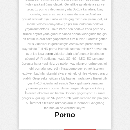
kolay alışkanlığınız olacak. Genellikle astalavista sex ve
tecavüz porno video arşivi yada DoEda kanalları, ilginç
pornolar, benzersiz sexk izleme dahası ise Anal sex
görüntüleri türk ifşa tumblr özetle çağımızın en iyi am, göt, sik,
meme videosu dünyadaki çeşitli sunuculardan bedava
yayınlanmaktadır. Hava kararınca bedava zorla porn sex
filmleri seyret yada gündüz olunca sabah kuşağında taş gibi
bir hatun ile oral seks yapabilirsin tüm bunları ücretsiz götten
sikiş videoları ile gerçekleştir. Astalavista porno filmler
sayesinde Full HD porna izlemek istemez misiniz? cevabınız
evet ise kisa
porno
videolar akıllı telefonunuz üzerinden
güvenli Wi-Fi bağlantısı yada 3G, 4G, 4,5G, 5G tamamen
ücretsiz hatta kesintisiz ve naklen yayınlanıyor online sex için
mobil pornalar seyredin. Kısa porno seyretmek isteyen
lezbiyen kadınlar sitemizi ziyaret etmek için lez videosu arıyor
olabilir Grup seks, götten sikiş hastası yada seks filmleri gibi
çeşitli +18 videolar adresinde Xnxx gizli saklı olmadan
yayınlanıyor yeni porno izleme dergisi bile geride kalmış
İnternet teknolojisinin harika fikirlerini geçemiyor 3D sanal
gerçeklik gözlüğü ile VR
porno izle
yada kendine bir iyilik yap
bu İnternet sitesinde arkadaşların ile beraber Gangbang
tadında 4K sexli filmler seyret.
Porno