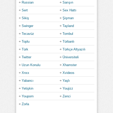
Russian
Sarışın
Sert
Sex Hattı
Sikiş
Şişman
Swinger
Tayland
Tecavüz
Tombul
Toplu
Türbanlı
Türk
Türkçe Altyazılı
Twitter
Üniversiteli
Uzun Konulu
Xhamster
Xnxx
Xvideos
Yabancı
Yaşlı
Yetişkin
Youjizz
Youporn
Zenci
Zorla