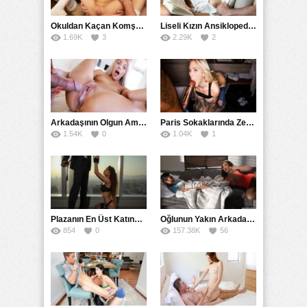
Okuldan Kaçan Komşu Kızını Bakire Sanıp Götten Sikti
Liseli Kızın Ansiklopedisini Kitap Gibi Tane Tane Okudu
1.69K
3
2.29K
2
Arkadaşının Olgun Amcasına Siktirip İçine Boşalmasını İstedi
Paris Sokaklarında Zenci Yarağını Gırtlağına Kadar İndirdi
1.54K
0
1.04K
1
Plazanın En Üst Katında Üst Seviye Köle Fantezisi Sikişi
Oğlunun Yakın Arkadaşına Yorgan Altından Sulanan Milf
854
0
157.38K
56