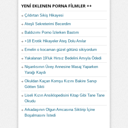
YENI EKLENEN PORNA FILMLER ++
Çıldırtan Sikiş Hikayesi
Ateşli Sekreterimi Becerdim
Baldızımı Porno İzlerken Bastım
+18 Erotik Hikayeler Ateş Dolu Anılar
Emelin o kocaman güzel götünü sikiyordum
Yakalanan 19’luk Hırsız Bedelini Amıyla Ödedi
Nişanlısının Üvey Annesine Masaj Yaparken
Yarağı Kaydı
Okuldan Kaçan Komşu Kızını Bakire Sanıp
Götten Sikti
Liseli Kızın Ansiklopedisini Kitap Gibi Tane Tane
Okudu
Arkadaşının Olgun Amcasına Siktirip İçine
Boşalmasını İstedi