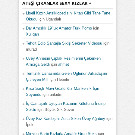
ATEŞI ÇIKANLAR SEXY KIZLAR +
Liseli Kızın Ansiklopedisini Kitap Gibi Tane Tane
Okudu
için
Ugandalı
Dar Amcıklı 19’luk Amatör Türk Porno
için
Xuliqan
Tehdit Edip Şantajla Sikiş Sekreter Videosu
için
murad
Üvey Annesin Çıplak Resimlerini Çekerken
Amcığa Geldi
için
ahmet
Temizlik Esnasında Gelen Oğlunun Arkadaşını
Çitileyen Milf
için
Hebele
Kısa Saçlı Mavi Gözlü Kız Mankenlik İçin
Soyundu
için
anladım
İç Çamaşırlı Uyuyan Kuzenin Külotunu İndirip
Soktu
için
Büyük Sik Sever
Üvey Kız Kardeşini Zorla Siken Üvey Ağabey
için
İpek
Minyon Barbi Kızlarla Amatör Grup Seks
için