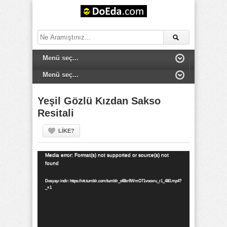
Yeşil Gözlü Kızdan Sakso
Resitali
LIKE?
Video
Media error: Format(s) not supported or source(s) not
found
oynatıcı
Dosyayı indir: https://vtt.tumblr.com/tumblr_of8kr6WmO71vooxru_r1_480.mp4?
_=1