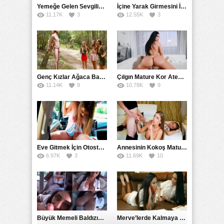
Yemeğe Gelen Sevgilisinin Arkadaşına Yarak Yedirdi
İçine Yarak Girmesini İsteyince Kuzeninin Penisini Kullandı
11.17K
3
12.55K
3
Genç Kızlar Ağaca Bağlayarak Tecavüz Etmek İstediler
Çılgın Mature Kor Ateşiyle Misafirini Yakıp Eritti
11.14K
9
10.78K
9
Eve Gitmek İçin Otostop Çeken Üniversiteli Bedelini Ödedi
Annesinin Kokoş Mature Arkadaşı Tarafından Saksoya Uğradı
6.97K
3
11.69K
10
Büyük Memeli Baldızının Takipçilerinin Çoğalması İçin Yardım Etti
Merve’lerde Kalmaya Gelen Liseli Kız Fanteziyi Dibine Verdirdi