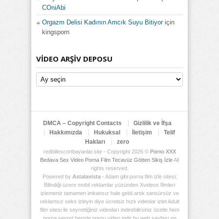
COniAbi
Orgazm Delisi Kadının Amcık Suyu Bitiyor
için
kingsporn
VIDEO ARŞIV DEPOSU
Video
Arşiv
Deposu
DMCA – Copyright Contacts
Gizlilik ve İfşa
Hakkımızda
Hukuksal
İletişim
Telif
Hakları
zero
redbillescortbayanlar.site - Copyright 2026 ©
Porno XXX
Bedava Sex Video Porna Film Tecavüz Götten Sikiş İzle
All
rights reserved.
Powered by
Astalavista
- Adam gibi porna film izle sitesi;
Bilindiği üzere mobil reklamlar yüzünden Xvideos filmleri
izlemeniz tamamen imkansız hale geldi artık sansürsüz ve
reklamsız seks izleyin diye ücretsiz hızlı videolar izlet Adult
film sitesi ile seyrettiğiniz videoları indirebilirsiniz özetle hem
porna seyret hemde pornu video indir bu web sayfası en