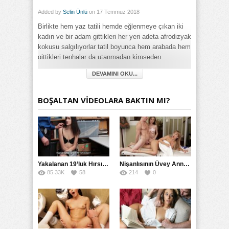
Added by
Selin Ünlü
on 17 Temmuz 2018
Birlikte hem yaz tatili hemde eğlenmeye çıkan iki
kadın ve bir adam gittikleri her yeri adeta afrodizyak
kokusu salgılıyorlar tatil boyunca hem arabada hem
gittikleri tenhalar da utanmadan kimseden
çekinmeden istedikleri gibi cinsel ilişkiye
DEVAMINI OKU...
girebiliyorlar insanları tahrik eden kışkırtıcı
hareketleri ile kendilerine eğlence anlayışı
getirmeye çalışan bu çılgın üçlünün nefis hikayesini
BOŞALTAN VİDEOLARA BAKTIN MI?
izlerken gerçekten kendinizi zor tutacaksınız yaz
tatilinin en kral
pornosu
yine her zamanki gibi
ilklerin
porno film
sitesi
Astalavista
ayrıcalığı ile
ekranlara geliyor.
Category:
Yakalanan 19’luk Hırsız Bedelini Amıyla Ödedi
Nişanlısının Üvey Annesine Masaj Yaparken Yarağı Kaydı
Amatör
,
Değişik
,
Fantezi
,
Filmler
,
Genç
,
Grup
,
Hikayeler
,
85.33K
58
214
0
İlginç
,
Lezbiyen
,
Mobil
,
Olgun
,
Oral Seks
,
Playboy
,
Rokettube
,
Sert
,
Swinger
,
Toplu
,
Uzun Konulu
,
Yabancı