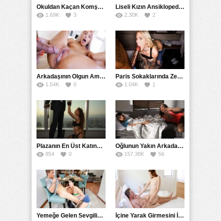
Okuldan Kaçan Komşu Kızını Bakire Sanıp Götten Sikti
Liseli Kızın Ansiklopedisini Kitap Gibi Tane Tane Okudu
1.69K
3
2.30K
2
Arkadaşının Olgun Amcasına Siktirip İçine Boşalmasını İstedi
Paris Sokaklarında Zenci Yarağını Gırtlağına Kadar İndirdi
1.54K
0
1.04K
1
Plazanın En Üst Katında Üst Seviye Köle Fantezisi Sikişi
Oğlunun Yakın Arkadaşına Yorgan Altından Sulanan Milf
854
0
157.38K
56
Yemeğe Gelen Sevgilisinin Arkadaşına Yarak Yedirdi
İçine Yarak Girmesini İsteyince Kuzeninin Penisini Kullandı