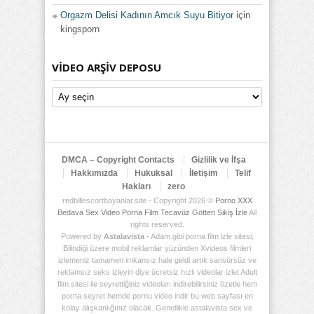
Orgazm Delisi Kadının Amcık Suyu Bitiyor
için
kingsporn
VIDEO ARŞIV DEPOSU
Video
Arşiv
Deposu
DMCA – Copyright Contacts
Gizlilik ve İfşa
Hakkımızda
Hukuksal
İletişim
Telif
Hakları
zero
redbillescortbayanlar.site - Copyright 2026 ©
Porno XXX
Bedava Sex Video Porna Film Tecavüz Götten Sikiş İzle
All
rights reserved.
Powered by
Astalavista
- Adam gibi porna film izle sitesi;
Bilindiği üzere mobil reklamlar yüzünden Xvideos filmleri
izlemeniz tamamen imkansız hale geldi artık sansürsüz ve
reklamsız seks izleyin diye ücretsiz hızlı videolar izlet Adult
film sitesi ile seyrettiğiniz videoları indirebilirsiniz özetle hem
porna seyret hemde pornu video indir bu web sayfası en
kolay alışkanlığınız olacak. Genellikle astalavista sex ve