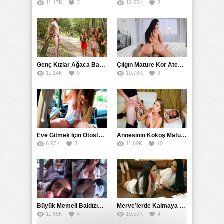
11.17K
3
12.55K
3
Genç Kızlar Ağaca Bağlayarak Tecavüz Etmek İstediler
Çılgın Mature Kor Ateşiyle Misafirini Yakıp Eritti
11.14K
9
10.78K
9
Eve Gitmek İçin Otostop Çeken Üniversiteli Bedelini Ödedi
Annesinin Kokoş Mature Arkadaşı Tarafından Saksoya Uğradı
6.97K
3
11.69K
10
Büyük Memeli Baldızının Takipçilerinin Çoğalması İçin Yardım Etti
Merve’lerde Kalmaya Gelen Liseli Kız Fanteziyi Dibine Verdirdi
11.65K
4
10.50K
4