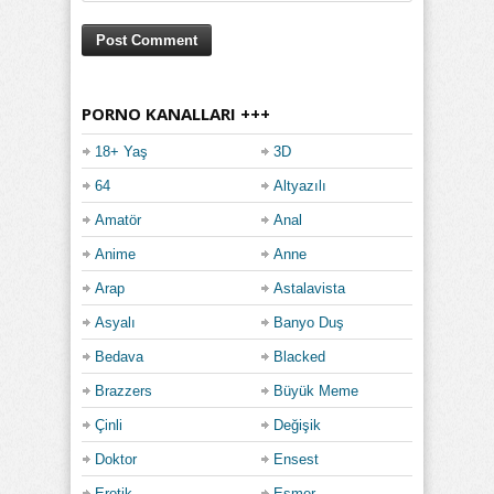
PORNO KANALLARI +++
18+ Yaş
3D
64
Altyazılı
Amatör
Anal
Anime
Anne
Arap
Astalavista
Asyalı
Banyo Duş
Bedava
Blacked
Brazzers
Büyük Meme
Çinli
Değişik
Doktor
Ensest
Erotik
Esmer