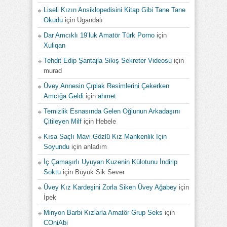
Liseli Kızın Ansiklopedisini Kitap Gibi Tane Tane
Okudu
için
Ugandalı
Dar Amcıklı 19’luk Amatör Türk Porno
için
Xuliqan
Tehdit Edip Şantajla Sikiş Sekreter Videosu
için
murad
Üvey Annesin Çıplak Resimlerini Çekerken
Amcığa Geldi
için
ahmet
Temizlik Esnasında Gelen Oğlunun Arkadaşını
Çitileyen Milf
için
Hebele
Kısa Saçlı Mavi Gözlü Kız Mankenlik İçin
Soyundu
için
anladım
İç Çamaşırlı Uyuyan Kuzenin Külotunu İndirip
Soktu
için
Büyük Sik Sever
Üvey Kız Kardeşini Zorla Siken Üvey Ağabey
için
İpek
Minyon Barbi Kızlarla Amatör Grup Seks
için
COniAbi