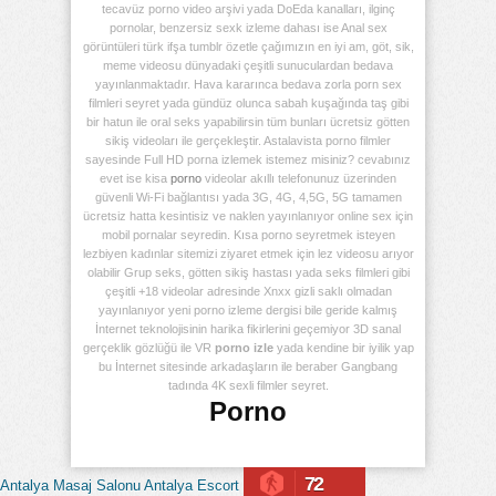
tecavüz porno video arşivi yada DoEda kanalları, ilginç
pornolar, benzersiz sexk izleme dahası ise Anal sex
görüntüleri türk ifşa tumblr özetle çağımızın en iyi am, göt, sik,
meme videosu dünyadaki çeşitli sunuculardan bedava
yayınlanmaktadır. Hava kararınca bedava zorla porn sex
filmleri seyret yada gündüz olunca sabah kuşağında taş gibi
bir hatun ile oral seks yapabilirsin tüm bunları ücretsiz götten
sikiş videoları ile gerçekleştir. Astalavista porno filmler
sayesinde Full HD porna izlemek istemez misiniz? cevabınız
evet ise kisa
porno
videolar akıllı telefonunuz üzerinden
güvenli Wi-Fi bağlantısı yada 3G, 4G, 4,5G, 5G tamamen
ücretsiz hatta kesintisiz ve naklen yayınlanıyor online sex için
mobil pornalar seyredin. Kısa porno seyretmek isteyen
lezbiyen kadınlar sitemizi ziyaret etmek için lez videosu arıyor
olabilir Grup seks, götten sikiş hastası yada seks filmleri gibi
çeşitli +18 videolar adresinde Xnxx gizli saklı olmadan
yayınlanıyor yeni porno izleme dergisi bile geride kalmış
İnternet teknolojisinin harika fikirlerini geçemiyor 3D sanal
gerçeklik gözlüğü ile VR
porno izle
yada kendine bir iyilik yap
bu İnternet sitesinde arkadaşların ile beraber Gangbang
tadında 4K sexli filmler seyret.
Porno
72
Antalya Masaj Salonu
Antalya Escort