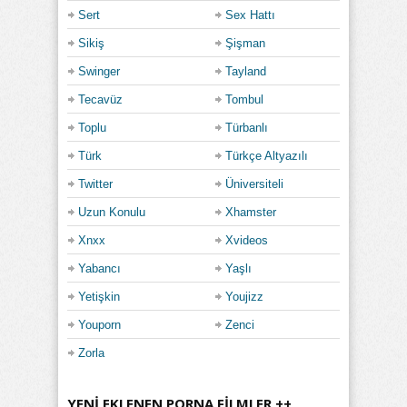
Sert
Sex Hattı
Sikiş
Şişman
Swinger
Tayland
Tecavüz
Tombul
Toplu
Türbanlı
Türk
Türkçe Altyazılı
Twitter
Üniversiteli
Uzun Konulu
Xhamster
Xnxx
Xvideos
Yabancı
Yaşlı
Yetişkin
Youjizz
Youporn
Zenci
Zorla
YENI EKLENEN PORNA FILMLER ++