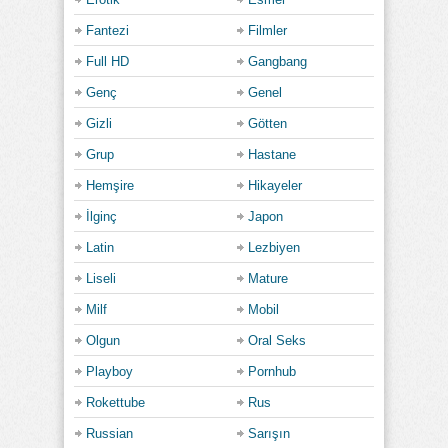
Fantezi
Filmler
Full HD
Gangbang
Genç
Genel
Gizli
Götten
Grup
Hastane
Hemşire
Hikayeler
İlginç
Japon
Latin
Lezbiyen
Liseli
Mature
Milf
Mobil
Olgun
Oral Seks
Playboy
Pornhub
Rokettube
Rus
Russian
Sarışın