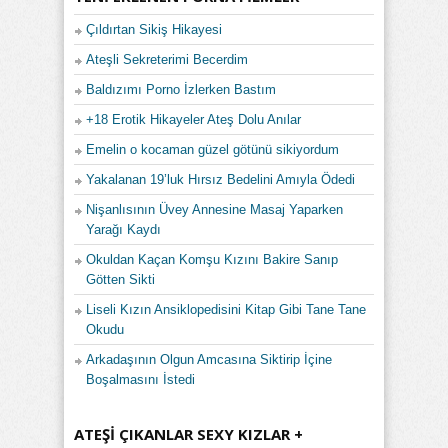
Çıldırtan Sikiş Hikayesi
Ateşli Sekreterimi Becerdim
Baldızımı Porno İzlerken Bastım
+18 Erotik Hikayeler Ateş Dolu Anılar
Emelin o kocaman güzel götünü sikiyordum
Yakalanan 19’luk Hırsız Bedelini Amıyla Ödedi
Nişanlısının Üvey Annesine Masaj Yaparken
Yarağı Kaydı
Okuldan Kaçan Komşu Kızını Bakire Sanıp
Götten Sikti
Liseli Kızın Ansiklopedisini Kitap Gibi Tane Tane
Okudu
Arkadaşının Olgun Amcasına Siktirip İçine
Boşalmasını İstedi
ATEŞI ÇIKANLAR SEXY KIZLAR +