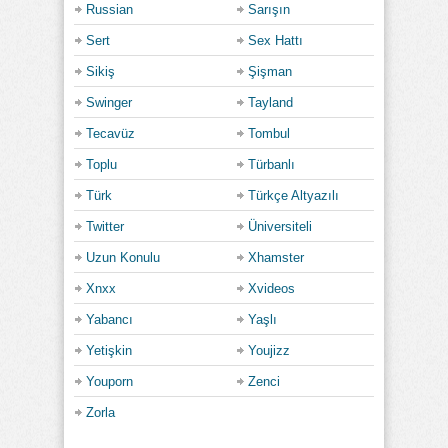
Russian
Sarışın
Sert
Sex Hattı
Sikiş
Şişman
Swinger
Tayland
Tecavüz
Tombul
Toplu
Türbanlı
Türk
Türkçe Altyazılı
Twitter
Üniversiteli
Uzun Konulu
Xhamster
Xnxx
Xvideos
Yabancı
Yaşlı
Yetişkin
Youjizz
Youporn
Zenci
Zorla