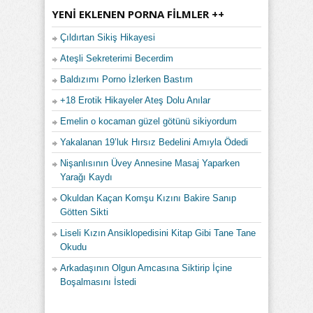
YENI EKLENEN PORNA FILMLER ++
Çıldırtan Sikiş Hikayesi
Ateşli Sekreterimi Becerdim
Baldızımı Porno İzlerken Bastım
+18 Erotik Hikayeler Ateş Dolu Anılar
Emelin o kocaman güzel götünü sikiyordum
Yakalanan 19’luk Hırsız Bedelini Amıyla Ödedi
Nişanlısının Üvey Annesine Masaj Yaparken
Yarağı Kaydı
Okuldan Kaçan Komşu Kızını Bakire Sanıp
Götten Sikti
Liseli Kızın Ansiklopedisini Kitap Gibi Tane Tane
Okudu
Arkadaşının Olgun Amcasına Siktirip İçine
Boşalmasını İstedi