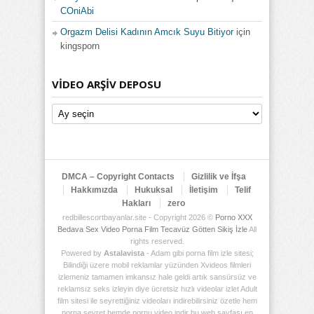
COniAbi
Orgazm Delisi Kadının Amcık Suyu Bitiyor
için
kingsporn
VIDEO ARŞIV DEPOSU
Video
Arşiv
Deposu
DMCA – Copyright Contacts
Gizlilik ve İfşa
Hakkımızda
Hukuksal
İletişim
Telif
Hakları
zero
redbillescortbayanlar.site - Copyright 2026 ©
Porno XXX
Bedava Sex Video Porna Film Tecavüz Götten Sikiş İzle
All
rights reserved.
Powered by
Astalavista
- Adam gibi porna film izle sitesi;
Bilindiği üzere mobil reklamlar yüzünden Xvideos filmleri
izlemeniz tamamen imkansız hale geldi artık sansürsüz ve
reklamsız seks izleyin diye ücretsiz hızlı videolar izlet Adult
film sitesi ile seyrettiğiniz videoları indirebilirsiniz özetle hem
porna seyret hemde pornu video indir bu web sayfası en