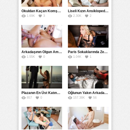
Okuldan Kaçan Komşu Kızını Bakire Sanıp Götten Sikti
Liseli Kızın Ansiklopedisini Kitap Gibi Tane Tane Okudu
1.69K
3
2.30K
2
Arkadaşının Olgun Amcasına Siktirip İçine Boşalmasını İstedi
Paris Sokaklarında Zenci Yarağını Gırtlağına Kadar İndirdi
1.55K
0
1.04K
1
Plazanın En Üst Katında Üst Seviye Köle Fantezisi Sikişi
Oğlunun Yakın Arkadaşına Yorgan Altından Sulanan Milf
857
0
157.38K
56