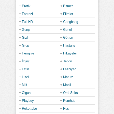
Erotik
Esmer
Fantezi
Filmler
Full HD
Gangbang
Genç
Genel
Gizli
Götten
Grup
Hastane
Hemşire
Hikayeler
İlginç
Japon
Latin
Lezbiyen
Liseli
Mature
Milf
Mobil
Olgun
Oral Seks
Playboy
Pornhub
Rokettube
Rus