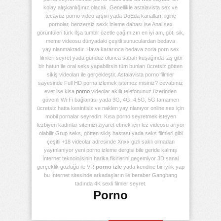
kolay alışkanlığınız olacak. Genellikle astalavista sex ve
tecavüz porno video arşivi yada DoEda kanalları, ilginç
pornolar, benzersiz sexk izleme dahası ise Anal sex
görüntüleri türk ifşa tumblr özetle çağımızın en iyi am, göt, sik,
meme videosu dünyadaki çeşitli sunuculardan bedava
yayınlanmaktadır. Hava kararınca bedava zorla porn sex
filmleri seyret yada gündüz olunca sabah kuşağında taş gibi
bir hatun ile oral seks yapabilirsin tüm bunları ücretsiz götten
sikiş videoları ile gerçekleştir. Astalavista porno filmler
sayesinde Full HD porna izlemek istemez misiniz? cevabınız
evet ise kisa
porno
videolar akıllı telefonunuz üzerinden
güvenli Wi-Fi bağlantısı yada 3G, 4G, 4,5G, 5G tamamen
ücretsiz hatta kesintisiz ve naklen yayınlanıyor online sex için
mobil pornalar seyredin. Kısa porno seyretmek isteyen
lezbiyen kadınlar sitemizi ziyaret etmek için lez videosu arıyor
olabilir Grup seks, götten sikiş hastası yada seks filmleri gibi
çeşitli +18 videolar adresinde Xnxx gizli saklı olmadan
yayınlanıyor yeni porno izleme dergisi bile geride kalmış
İnternet teknolojisinin harika fikirlerini geçemiyor 3D sanal
gerçeklik gözlüğü ile VR
porno izle
yada kendine bir iyilik yap
bu İnternet sitesinde arkadaşların ile beraber Gangbang
tadında 4K sexli filmler seyret.
Porno