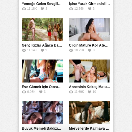
Yemeğe Gelen Sevgilisinin Arkadaşına Yarak Yedirdi
İçine Yarak Girmesini İsteyince Kuzeninin Penisini Kullandı
11.18K
3
12.56K
3
Genç Kızlar Ağaca Bağlayarak Tecavüz Etmek İstediler
Çılgın Mature Kor Ateşiyle Misafirini Yakıp Eritti
11.14K
9
10.79K
9
Eve Gitmek İçin Otostop Çeken Üniversiteli Bedelini Ödedi
Annesinin Kokoş Mature Arkadaşı Tarafından Saksoya Uğradı
6.98K
3
11.69K
10
Büyük Memeli Baldızının Takipçilerinin Çoğalması İçin Yardım Etti
Merve’lerde Kalmaya Gelen Liseli Kız Fanteziyi Dibine Verdirdi