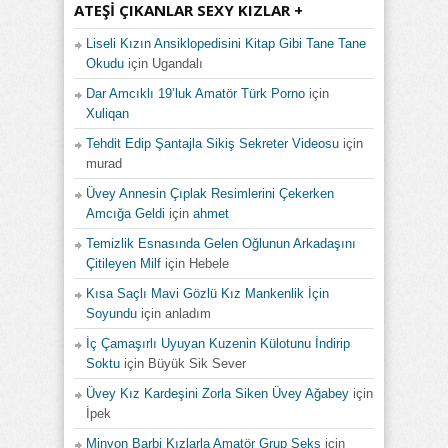
ATEŞI ÇIKANLAR SEXY KIZLAR +
Liseli Kızın Ansiklopedisini Kitap Gibi Tane Tane
Okudu
için
Ugandalı
Dar Amcıklı 19’luk Amatör Türk Porno
için
Xuliqan
Tehdit Edip Şantajla Sikiş Sekreter Videosu
için
murad
Üvey Annesin Çıplak Resimlerini Çekerken
Amcığa Geldi
için
ahmet
Temizlik Esnasında Gelen Oğlunun Arkadaşını
Çitileyen Milf
için
Hebele
Kısa Saçlı Mavi Gözlü Kız Mankenlik İçin
Soyundu
için
anladım
İç Çamaşırlı Uyuyan Kuzenin Külotunu İndirip
Soktu
için
Büyük Sik Sever
Üvey Kız Kardeşini Zorla Siken Üvey Ağabey
için
İpek
Minyon Barbi Kızlarla Amatör Grup Seks
için