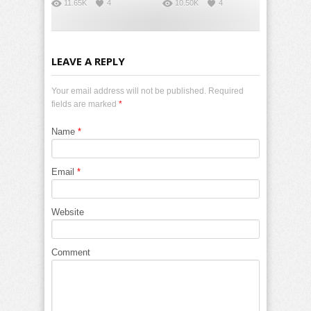
11.65K
4
10.50K
4
LEAVE A REPLY
Your email address will not be published. Required
fields are marked
*
Name
*
Email
*
Website
Comment