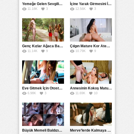
Yemeğe Gelen Sevgilisinin Arkadaşına Yarak Yedirdi
İçine Yarak Girmesini İsteyince Kuzeninin Penisini Kullandı
11.18K
3
12.56K
3
Genç Kızlar Ağaca Bağlayarak Tecavüz Etmek İstediler
Çılgın Mature Kor Ateşiyle Misafirini Yakıp Eritti
11.14K
9
10.79K
9
Eve Gitmek İçin Otostop Çeken Üniversiteli Bedelini Ödedi
Annesinin Kokoş Mature Arkadaşı Tarafından Saksoya Uğradı
6.98K
3
11.69K
10
Büyük Memeli Baldızının Takipçilerinin Çoğalması İçin Yardım Etti
Merve’lerde Kalmaya Gelen Liseli Kız Fanteziyi Dibine Verdirdi