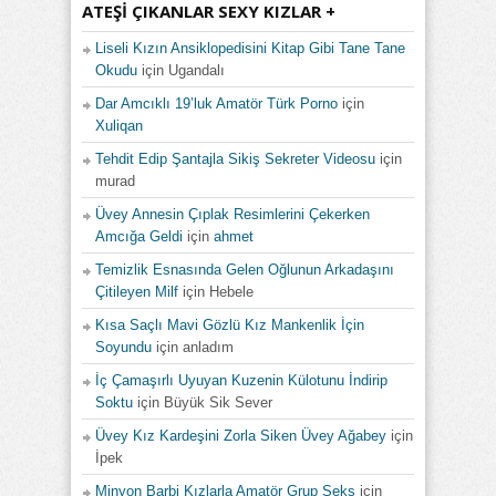
ATEŞI ÇIKANLAR SEXY KIZLAR +
Liseli Kızın Ansiklopedisini Kitap Gibi Tane Tane
Okudu
için
Ugandalı
Dar Amcıklı 19’luk Amatör Türk Porno
için
Xuliqan
Tehdit Edip Şantajla Sikiş Sekreter Videosu
için
murad
Üvey Annesin Çıplak Resimlerini Çekerken
Amcığa Geldi
için
ahmet
Temizlik Esnasında Gelen Oğlunun Arkadaşını
Çitileyen Milf
için
Hebele
Kısa Saçlı Mavi Gözlü Kız Mankenlik İçin
Soyundu
için
anladım
İç Çamaşırlı Uyuyan Kuzenin Külotunu İndirip
Soktu
için
Büyük Sik Sever
Üvey Kız Kardeşini Zorla Siken Üvey Ağabey
için
İpek
Minyon Barbi Kızlarla Amatör Grup Seks
için