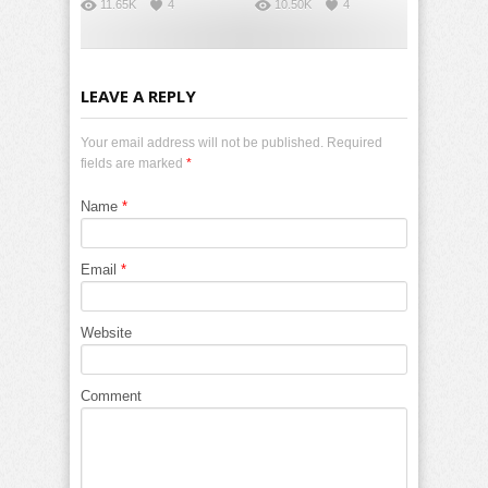
11.65K
4
10.50K
4
LEAVE A REPLY
Your email address will not be published. Required
fields are marked
*
Name
*
Email
*
Website
Comment