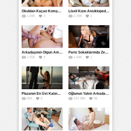
Okuldan Kaçan Komşu Kızını Bakire Sanıp Götten Sikti
Liseli Kızın Ansiklopedisini Kitap Gibi Tane Tane Okudu
1.69K
3
2.30K
2
Arkadaşının Olgun Amcasına Siktirip İçine Boşalmasını İstedi
Paris Sokaklarında Zenci Yarağını Gırtlağına Kadar İndirdi
1.55K
0
1.04K
1
Plazanın En Üst Katında Üst Seviye Köle Fantezisi Sikişi
Oğlunun Yakın Arkadaşına Yorgan Altından Sulanan Milf
855
0
157.38K
56