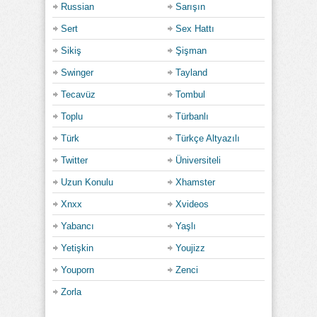
Russian
Sarışın
Sert
Sex Hattı
Sikiş
Şişman
Swinger
Tayland
Tecavüz
Tombul
Toplu
Türbanlı
Türk
Türkçe Altyazılı
Twitter
Üniversiteli
Uzun Konulu
Xhamster
Xnxx
Xvideos
Yabancı
Yaşlı
Yetişkin
Youjizz
Youporn
Zenci
Zorla