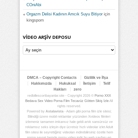
COniAbi
Orgazm Delisi Kadının Amcık Suyu Bitiyor
için
kingsporn
VIDEO ARŞIV DEPOSU
Video
Arşiv
Deposu
DMCA – Copyright Contacts
Gizlilik ve İfşa
Hakkımızda
Hukuksal
İletişim
Telif
Hakları
zero
redbillescortbayanlar.site - Copyright 2026 ©
Porno XXX
Bedava Sex Video Porna Film Tecavüz Götten Sikiş İzle
All
rights reserved.
Powered by
Astalavista
- Adam gibi porna film izle sitesi;
Bilindiği üzere mobil reklamlar yüzünden Xvideos filmleri
izlemeniz tamamen imkansız hale geldi artık sansürsüz ve
reklamsız seks izleyin diye ücretsiz hızlı videolar izlet Adult
film sitesi ile seyrettiğiniz videoları indirebilirsiniz özetle hem
porna seyret hemde pornu video indir bu web sayfası en