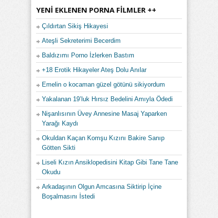
YENI EKLENEN PORNA FILMLER ++
Çıldırtan Sikiş Hikayesi
Ateşli Sekreterimi Becerdim
Baldızımı Porno İzlerken Bastım
+18 Erotik Hikayeler Ateş Dolu Anılar
Emelin o kocaman güzel götünü sikiyordum
Yakalanan 19’luk Hırsız Bedelini Amıyla Ödedi
Nişanlısının Üvey Annesine Masaj Yaparken
Yarağı Kaydı
Okuldan Kaçan Komşu Kızını Bakire Sanıp
Götten Sikti
Liseli Kızın Ansiklopedisini Kitap Gibi Tane Tane
Okudu
Arkadaşının Olgun Amcasına Siktirip İçine
Boşalmasını İstedi