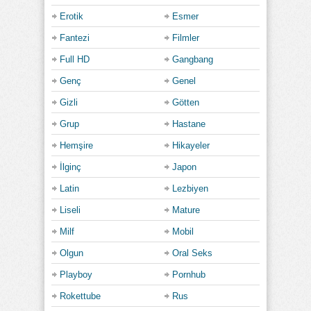
Erotik
Esmer
Fantezi
Filmler
Full HD
Gangbang
Genç
Genel
Gizli
Götten
Grup
Hastane
Hemşire
Hikayeler
İlginç
Japon
Latin
Lezbiyen
Liseli
Mature
Milf
Mobil
Olgun
Oral Seks
Playboy
Pornhub
Rokettube
Rus