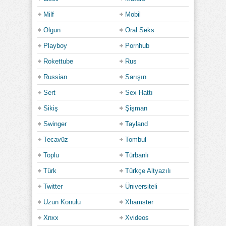
Milf
Mobil
Olgun
Oral Seks
Playboy
Pornhub
Rokettube
Rus
Russian
Sarışın
Sert
Sex Hattı
Sikiş
Şişman
Swinger
Tayland
Tecavüz
Tombul
Toplu
Türbanlı
Türk
Türkçe Altyazılı
Twitter
Üniversiteli
Uzun Konulu
Xhamster
Xnxx
Xvideos