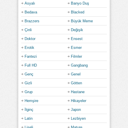
Asyalı
Banyo Duş
Bedava
Blacked
Brazzers
Büyük Meme
Çinli
Değişik
Doktor
Ensest
Erotik
Esmer
Fantezi
Filmler
Full HD
Gangbang
Genç
Genel
Gizli
Götten
Grup
Hastane
Hemşire
Hikayeler
İlginç
Japon
Latin
Lezbiyen
Liseli
Mature