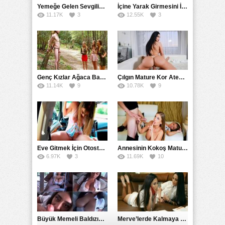
Yemeğe Gelen Sevgilisinin Arkadaşına Yarak Yedirdi
İçine Yarak Girmesini İsteyince Kuzeninin Penisini Kullandı
11.17K
3
12.55K
3
Genç Kızlar Ağaca Bağlayarak Tecavüz Etmek İstediler
Çılgın Mature Kor Ateşiyle Misafirini Yakıp Eritti
11.14K
9
10.78K
9
Eve Gitmek İçin Otostop Çeken Üniversiteli Bedelini Ödedi
Annesinin Kokoş Mature Arkadaşı Tarafından Saksoya Uğradı
6.97K
3
11.69K
10
Büyük Memeli Baldızının Takipçilerinin Çoğalması İçin Yardım Etti
Merve’lerde Kalmaya Gelen Liseli Kız Fanteziyi Dibine Verdirdi