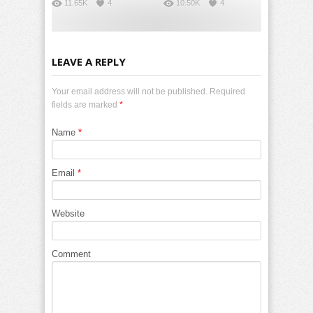
11.65K
4
10.50K
4
LEAVE A REPLY
Your email address will not be published. Required
fields are marked
*
Name
*
Email
*
Website
Comment