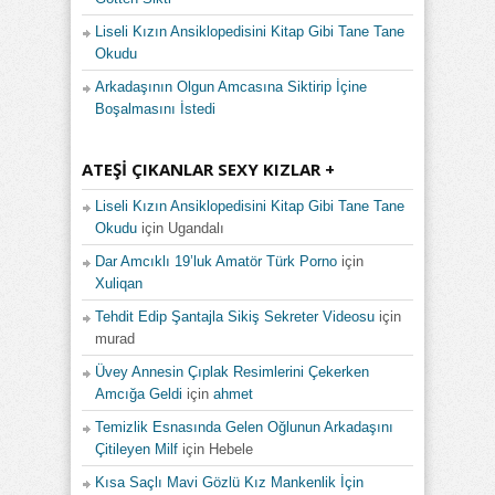
Liseli Kızın Ansiklopedisini Kitap Gibi Tane Tane
Okudu
Arkadaşının Olgun Amcasına Siktirip İçine
Boşalmasını İstedi
ATEŞI ÇIKANLAR SEXY KIZLAR +
Liseli Kızın Ansiklopedisini Kitap Gibi Tane Tane
Okudu
için
Ugandalı
Dar Amcıklı 19’luk Amatör Türk Porno
için
Xuliqan
Tehdit Edip Şantajla Sikiş Sekreter Videosu
için
murad
Üvey Annesin Çıplak Resimlerini Çekerken
Amcığa Geldi
için
ahmet
Temizlik Esnasında Gelen Oğlunun Arkadaşını
Çitileyen Milf
için
Hebele
Kısa Saçlı Mavi Gözlü Kız Mankenlik İçin