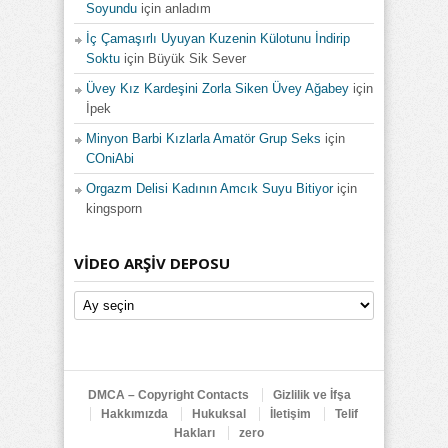
Soyundu
için
anladım
İç Çamaşırlı Uyuyan Kuzenin Külotunu İndirip
Soktu
için
Büyük Sik Sever
Üvey Kız Kardeşini Zorla Siken Üvey Ağabey
için
İpek
Minyon Barbi Kızlarla Amatör Grup Seks
için
COniAbi
Orgazm Delisi Kadının Amcık Suyu Bitiyor
için
kingsporn
VIDEO ARŞIV DEPOSU
Video
Arşiv
Deposu
DMCA – Copyright Contacts
Gizlilik ve İfşa
Hakkımızda
Hukuksal
İletişim
Telif
Hakları
zero