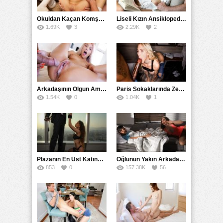
Okuldan Kaçan Komşu Kızını Bakire Sanıp Götten Sikti
Liseli Kızın Ansiklopedisini Kitap Gibi Tane Tane Okudu
1.69K
3
2.29K
2
Arkadaşının Olgun Amcasına Siktirip İçine Boşalmasını İstedi
Paris Sokaklarında Zenci Yarağını Gırtlağına Kadar İndirdi
1.54K
0
1.04K
1
Plazanın En Üst Katında Üst Seviye Köle Fantezisi Sikişi
Oğlunun Yakın Arkadaşına Yorgan Altından Sulanan Milf
853
0
157.38K
56