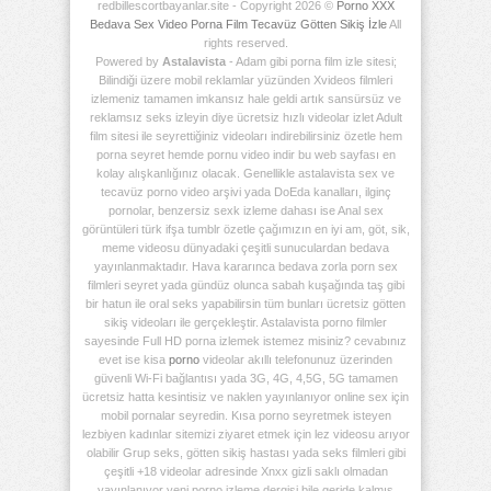
redbillescortbayanlar.site - Copyright 2026 ©
Porno XXX
Bedava Sex Video Porna Film Tecavüz Götten Sikiş İzle
All
rights reserved.
Powered by
Astalavista
- Adam gibi porna film izle sitesi;
Bilindiği üzere mobil reklamlar yüzünden Xvideos filmleri
izlemeniz tamamen imkansız hale geldi artık sansürsüz ve
reklamsız seks izleyin diye ücretsiz hızlı videolar izlet Adult
film sitesi ile seyrettiğiniz videoları indirebilirsiniz özetle hem
porna seyret hemde pornu video indir bu web sayfası en
kolay alışkanlığınız olacak. Genellikle astalavista sex ve
tecavüz porno video arşivi yada DoEda kanalları, ilginç
pornolar, benzersiz sexk izleme dahası ise Anal sex
görüntüleri türk ifşa tumblr özetle çağımızın en iyi am, göt, sik,
meme videosu dünyadaki çeşitli sunuculardan bedava
yayınlanmaktadır. Hava kararınca bedava zorla porn sex
filmleri seyret yada gündüz olunca sabah kuşağında taş gibi
bir hatun ile oral seks yapabilirsin tüm bunları ücretsiz götten
sikiş videoları ile gerçekleştir. Astalavista porno filmler
sayesinde Full HD porna izlemek istemez misiniz? cevabınız
evet ise kisa
porno
videolar akıllı telefonunuz üzerinden
güvenli Wi-Fi bağlantısı yada 3G, 4G, 4,5G, 5G tamamen
ücretsiz hatta kesintisiz ve naklen yayınlanıyor online sex için
mobil pornalar seyredin. Kısa porno seyretmek isteyen
lezbiyen kadınlar sitemizi ziyaret etmek için lez videosu arıyor
olabilir Grup seks, götten sikiş hastası yada seks filmleri gibi
çeşitli +18 videolar adresinde Xnxx gizli saklı olmadan
yayınlanıyor yeni porno izleme dergisi bile geride kalmış