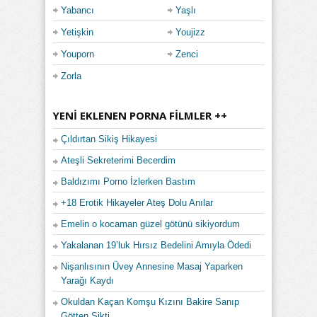
Yabancı
Yaşlı
Yetişkin
Youjizz
Youporn
Zenci
Zorla
YENI EKLENEN PORNA FILMLER ++
Çıldırtan Sikiş Hikayesi
Ateşli Sekreterimi Becerdim
Baldızımı Porno İzlerken Bastım
+18 Erotik Hikayeler Ateş Dolu Anılar
Emelin o kocaman güzel götünü sikiyordum
Yakalanan 19’luk Hırsız Bedelini Amıyla Ödedi
Nişanlısının Üvey Annesine Masaj Yaparken
Yarağı Kaydı
Okuldan Kaçan Komşu Kızını Bakire Sanıp
Götten Sikti