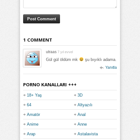
1 COMMENT
utraas
7 yıl evvel
Gül gül öldüm mk
şu bıyıklı adama.
Yanıtla
PORNO KANALLARI +++
18+ Yaş
3D
64
Altyazılı
Amatör
Anal
Anime
Anne
Arap
Astalavista