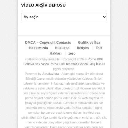
VIDEO ARŞIV DEPOSU
Video
Arşiv
Deposu
DMCA – Copyright Contacts
Gizlilik ve İfşa
Hakkımızda
Hukuksal
İletişim
Telif
Hakları
zero
redbillescortbayanlar.site - Copyright 2026 ©
Porno XXX
Bedava Sex Video Porna Film Tecavüz Götten Sikiş İzle
All
rights reserved.
Powered by
Astalavista
- Adam gibi porna film izle sitesi;
Bilindiği üzere mobil reklamlar yüzünden Xvideos filmleri
izlemeniz tamamen imkansız hale geldi artık sansürsüz ve
reklamsız seks izleyin diye ücretsiz hızlı videolar izlet Adult
film sitesi ile seyrettiğiniz videoları indirebilirsiniz özetle hem
porna seyret hemde pornu video indir bu web sayfası en
kolay alışkanlığınız olacak. Genellikle astalavista sex ve
tecavüz porno video arşivi yada DoEda kanalları, ilginç
pornolar, benzersiz sexk izleme dahası ise Anal sex
görüntüleri türk ifşa tumblr özetle çağımızın en iyi am, göt, sik,
meme videosu dünyadaki çeşitli sunuculardan bedava
yayınlanmaktadır. Hava kararınca bedava zorla porn sex