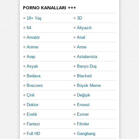
PORNO KANALLARI +++
18+ Yaş
3D
64
Altyazılı
Amatör
Anal
Anime
Anne
Arap
Astalavista
Asyalı
Banyo Duş
Bedava
Blacked
Brazzers
Büyük Meme
Çinli
Değişik
Doktor
Ensest
Erotik
Esmer
Fantezi
Filmler
Full HD
Gangbang