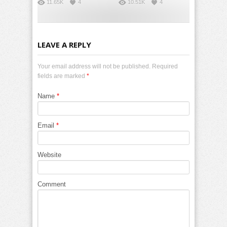
11.65K
4
10.51K
4
LEAVE A REPLY
Your email address will not be published. Required
fields are marked
*
Name
*
Email
*
Website
Comment