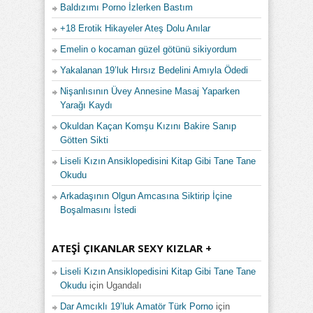
Baldızımı Porno İzlerken Bastım
+18 Erotik Hikayeler Ateş Dolu Anılar
Emelin o kocaman güzel götünü sikiyordum
Yakalanan 19’luk Hırsız Bedelini Amıyla Ödedi
Nişanlısının Üvey Annesine Masaj Yaparken
Yarağı Kaydı
Okuldan Kaçan Komşu Kızını Bakire Sanıp
Götten Sikti
Liseli Kızın Ansiklopedisini Kitap Gibi Tane Tane
Okudu
Arkadaşının Olgun Amcasına Siktirip İçine
Boşalmasını İstedi
ATEŞI ÇIKANLAR SEXY KIZLAR +
Liseli Kızın Ansiklopedisini Kitap Gibi Tane Tane
Okudu
için
Ugandalı
Dar Amcıklı 19’luk Amatör Türk Porno
için