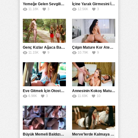
Yemeğe Gelen Sevgilisinin Arkadaşına Yarak Yedirdi
İçine Yarak Girmesini İsteyince Kuzeninin Penisini Kullandı
11.18K
3
12.56K
3
Genç Kızlar Ağaca Bağlayarak Tecavüz Etmek İstediler
Çılgın Mature Kor Ateşiyle Misafirini Yakıp Eritti
11.15K
9
10.79K
9
Eve Gitmek İçin Otostop Çeken Üniversiteli Bedelini Ödedi
Annesinin Kokoş Mature Arkadaşı Tarafından Saksoya Uğradı
6.98K
3
11.69K
10
Büyük Memeli Baldızının Takipçilerinin Çoğalması İçin Yardım Etti
Merve’lerde Kalmaya Gelen Liseli Kız Fanteziyi Dibine Verdirdi