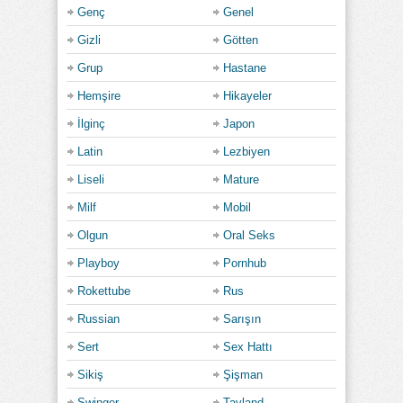
Genç
Genel
Gizli
Götten
Grup
Hastane
Hemşire
Hikayeler
İlginç
Japon
Latin
Lezbiyen
Liseli
Mature
Milf
Mobil
Olgun
Oral Seks
Playboy
Pornhub
Rokettube
Rus
Russian
Sarışın
Sert
Sex Hattı
Sikiş
Şişman
Swinger
Tayland