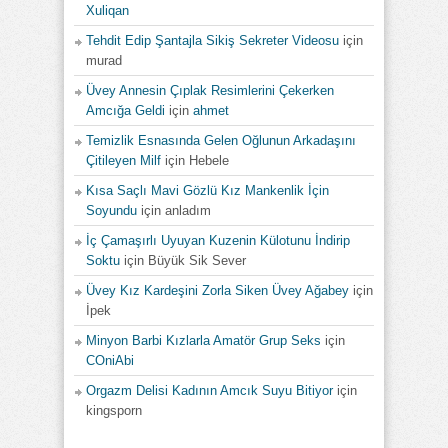
Xuliqan
Tehdit Edip Şantajla Sikiş Sekreter Videosu
için
murad
Üvey Annesin Çıplak Resimlerini Çekerken
Amcığa Geldi
için
ahmet
Temizlik Esnasında Gelen Oğlunun Arkadaşını
Çitileyen Milf
için
Hebele
Kısa Saçlı Mavi Gözlü Kız Mankenlik İçin
Soyundu
için
anladım
İç Çamaşırlı Uyuyan Kuzenin Külotunu İndirip
Soktu
için
Büyük Sik Sever
Üvey Kız Kardeşini Zorla Siken Üvey Ağabey
için
İpek
Minyon Barbi Kızlarla Amatör Grup Seks
için
COniAbi
Orgazm Delisi Kadının Amcık Suyu Bitiyor
için
kingsporn