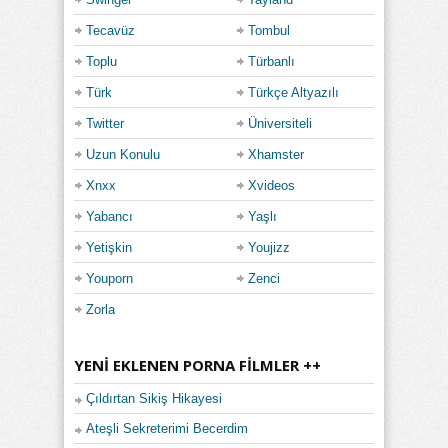
Tecavüz
Tombul
Toplu
Türbanlı
Türk
Türkçe Altyazılı
Twitter
Üniversiteli
Uzun Konulu
Xhamster
Xnxx
Xvideos
Yabancı
Yaşlı
Yetişkin
Youjizz
Youporn
Zenci
Zorla
YENI EKLENEN PORNA FILMLER ++
Çıldırtan Sikiş Hikayesi
Ateşli Sekreterimi Becerdim