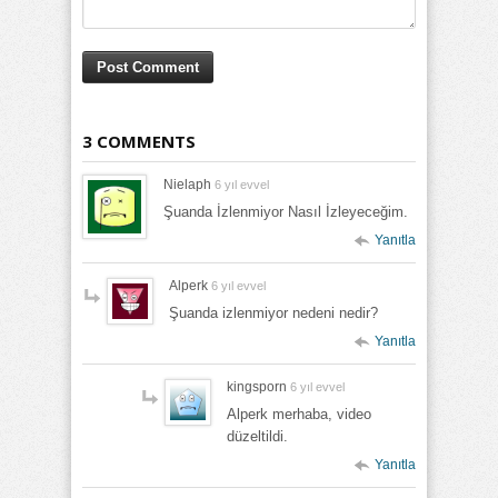
3 COMMENTS
Nielaph
6 yıl evvel
Şuanda İzlenmiyor Nasıl İzleyeceğim.
Yanıtla
Alperk
6 yıl evvel
Şuanda izlenmiyor nedeni nedir?
Yanıtla
kingsporn
6 yıl evvel
Alperk merhaba, video
düzeltildi.
Yanıtla