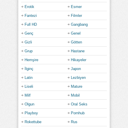
Erotik
Esmer
Fantezi
Filmler
Full HD
Gangbang
Genç
Genel
Gizli
Götten
Grup
Hastane
Hemşire
Hikayeler
İlginç
Japon
Latin
Lezbiyen
Liseli
Mature
Milf
Mobil
Olgun
Oral Seks
Playboy
Pornhub
Rokettube
Rus