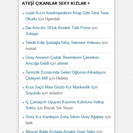
ATEŞI ÇIKANLAR SEXY KIZLAR +
Liseli Kızın Ansiklopedisini Kitap Gibi Tane Tane
Okudu
için
Ugandalı
Dar Amcıklı 19’luk Amatör Türk Porno
için
Xuliqan
Tehdit Edip Şantajla Sikiş Sekreter Videosu
için
murad
Üvey Annesin Çıplak Resimlerini Çekerken
Amcığa Geldi
için
ahmet
Temizlik Esnasında Gelen Oğlunun Arkadaşını
Çitileyen Milf
için
Hebele
Kısa Saçlı Mavi Gözlü Kız Mankenlik İçin
Soyundu
için
anladım
İç Çamaşırlı Uyuyan Kuzenin Külotunu İndirip
Soktu
için
Büyük Sik Sever
Üvey Kız Kardeşini Zorla Siken Üvey Ağabey
için
İpek
Minyon Barbi Kızlarla Amatör Grup Seks
için