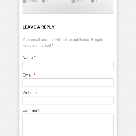
11.66K
4
10.51K
4
LEAVE A REPLY
Your email address will not be published. Required
fields are marked
*
Name
*
Email
*
Website
Comment