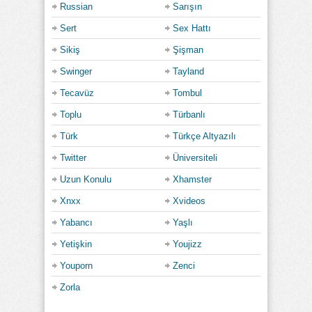
Russian
Sarışın
Sert
Sex Hattı
Sikiş
Şişman
Swinger
Tayland
Tecavüz
Tombul
Toplu
Türbanlı
Türk
Türkçe Altyazılı
Twitter
Üniversiteli
Uzun Konulu
Xhamster
Xnxx
Xvideos
Yabancı
Yaşlı
Yetişkin
Youjizz
Youporn
Zenci
Zorla