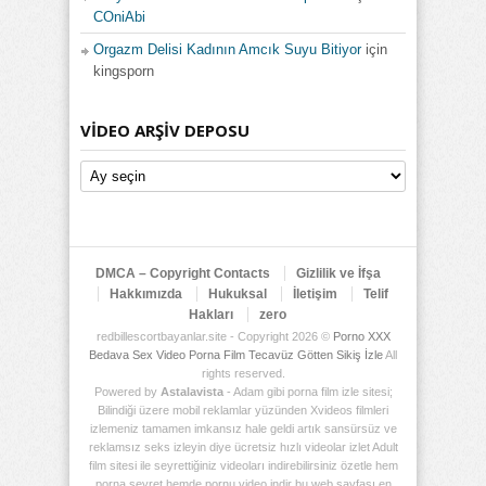
COniAbi
Orgazm Delisi Kadının Amcık Suyu Bitiyor
için
kingsporn
VIDEO ARŞIV DEPOSU
Video
Arşiv
Deposu
DMCA – Copyright Contacts
Gizlilik ve İfşa
Hakkımızda
Hukuksal
İletişim
Telif
Hakları
zero
redbillescortbayanlar.site - Copyright 2026 ©
Porno XXX
Bedava Sex Video Porna Film Tecavüz Götten Sikiş İzle
All
rights reserved.
Powered by
Astalavista
- Adam gibi porna film izle sitesi;
Bilindiği üzere mobil reklamlar yüzünden Xvideos filmleri
izlemeniz tamamen imkansız hale geldi artık sansürsüz ve
reklamsız seks izleyin diye ücretsiz hızlı videolar izlet Adult
film sitesi ile seyrettiğiniz videoları indirebilirsiniz özetle hem
porna seyret hemde pornu video indir bu web sayfası en