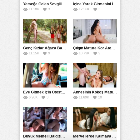
Yemeğe Gelen Sevgilisinin Arkadaşına Yarak Yedirdi
İçine Yarak Girmesini İsteyince Kuzeninin Penisini Kullandı
11.18K
3
12.56K
3
Genç Kızlar Ağaca Bağlayarak Tecavüz Etmek İstediler
Çılgın Mature Kor Ateşiyle Misafirini Yakıp Eritti
11.15K
9
10.79K
9
Eve Gitmek İçin Otostop Çeken Üniversiteli Bedelini Ödedi
Annesinin Kokoş Mature Arkadaşı Tarafından Saksoya Uğradı
6.98K
3
11.69K
10
Büyük Memeli Baldızının Takipçilerinin Çoğalması İçin Yardım Etti
Merve’lerde Kalmaya Gelen Liseli Kız Fanteziyi Dibine Verdirdi