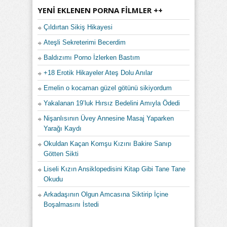
YENI EKLENEN PORNA FILMLER ++
Çıldırtan Sikiş Hikayesi
Ateşli Sekreterimi Becerdim
Baldızımı Porno İzlerken Bastım
+18 Erotik Hikayeler Ateş Dolu Anılar
Emelin o kocaman güzel götünü sikiyordum
Yakalanan 19’luk Hırsız Bedelini Amıyla Ödedi
Nişanlısının Üvey Annesine Masaj Yaparken
Yarağı Kaydı
Okuldan Kaçan Komşu Kızını Bakire Sanıp
Götten Sikti
Liseli Kızın Ansiklopedisini Kitap Gibi Tane Tane
Okudu
Arkadaşının Olgun Amcasına Siktirip İçine
Boşalmasını İstedi