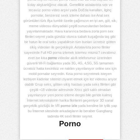
kolay alışkanlığınız olacak. Genellikle astalavista sex ve
tecavüz porno video arşivi yada DoEda kanalları, ilginç
pornolar, benzersiz sexk izleme dahası ise Anal sex
görüntüleri türk ifşa tumblr özetle çağımızın en iyi am, göt, sik,
meme videosu dünyadaki çeşitli sunuculardan bedava
yayınlanmaktadır. Hava kararınca bedava zorla porn sex
filmleri seyret yada gündüz olunca sabah kuşağında taş gibi
bir hatun ile oral seks yapabilirsin tüm bunları ücretsiz götten
sikiş videoları ile gerçekleştir. Astalavista porno filmler
sayesinde Full HD porna izlemek istemez misiniz? cevabınız
evet ise kisa
porno
videolar akıllı telefonunuz üzerinden
güvenli Wi-Fi bağlantısı yada 3G, 4G, 4,5G, 5G tamamen
ücretsiz hatta kesintisiz ve naklen yayınlanıyor online sex için
mobil pornalar seyredin. Kısa porno seyretmek isteyen
lezbiyen kadınlar sitemizi ziyaret etmek için lez videosu arıyor
olabilir Grup seks, götten sikiş hastası yada seks filmleri gibi
çeşitli +18 videolar adresinde Xnxx gizli saklı olmadan
yayınlanıyor yeni porno izleme dergisi bile geride kalmış
İnternet teknolojisinin harika fikirlerini geçemiyor 3D sanal
gerçeklik gözlüğü ile VR
porno izle
yada kendine bir iyilik yap
bu İnternet sitesinde arkadaşların ile beraber Gangbang
tadında 4K sexli filmler seyret.
Porno