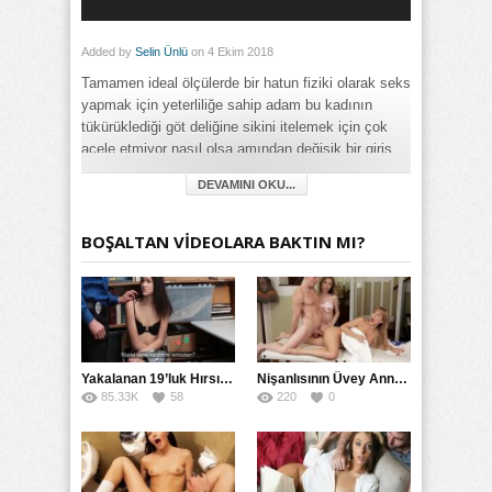
Added by
Selin Ünlü
on 4 Ekim 2018
Tamamen ideal ölçülerde bir hatun fiziki olarak seks
yapmak için yeterliliğe sahip adam bu kadının
tükürüklediği göt deliğine sikini itelemek için çok
acele etmiyor nasıl olsa amından değişik bir giriş
yaptı şimdi sadece kadının kıvama gelmesini
DEVAMINI OKU...
bekliyor o elektriği aldığı vakit hatunun göt deliğine
güzelce yarağını yaslayacak işte o zaman olayın
rengi değişiyor o zamana kadar neler oluyor
BOŞALTAN VİDEOLARA BAKTIN MI?
görelim…
Category:
Anal
,
Filmler
,
Full HD
,
İlginç
,
Latin
,
Mobil
,
Olgun
,
Oral Seks
,
Playboy
,
Rokettube
,
Sarışın
,
Sert
,
Uzun Konulu
,
Yabancı
,
Zorla
Yakalanan 19’luk Hırsız Bedelini Amıyla Ödedi
Nişanlısının Üvey Annesine Masaj Yaparken Yarağı Kaydı
85.33K
58
220
0