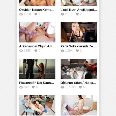
Okuldan Kaçan Komşu Kızını Bakire Sanıp Götten Sikti
Liseli Kızın Ansiklopedisini Kitap Gibi Tane Tane Okudu
1.70K
3
2.31K
2
Arkadaşının Olgun Amcasına Siktirip İçine Boşalmasını İstedi
Paris Sokaklarında Zenci Yarağını Gırtlağına Kadar İndirdi
1.55K
0
1.05K
1
Plazanın En Üst Katında Üst Seviye Köle Fantezisi Sikişi
Oğlunun Yakın Arkadaşına Yorgan Altından Sulanan Milf
863
0
157.39K
56