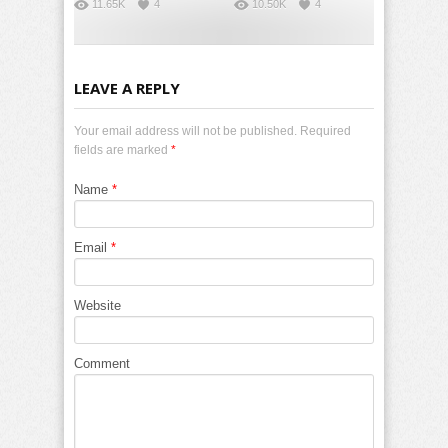
11.65K
4
10.50K
4
LEAVE A REPLY
Your email address will not be published. Required
fields are marked
*
Name
*
Email
*
Website
Comment