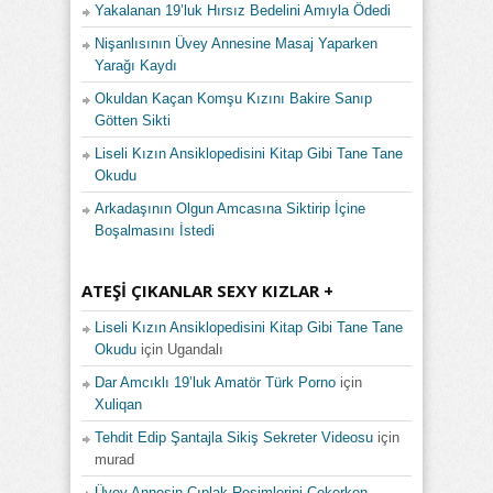
Yakalanan 19’luk Hırsız Bedelini Amıyla Ödedi
Nişanlısının Üvey Annesine Masaj Yaparken
Yarağı Kaydı
Okuldan Kaçan Komşu Kızını Bakire Sanıp
Götten Sikti
Liseli Kızın Ansiklopedisini Kitap Gibi Tane Tane
Okudu
Arkadaşının Olgun Amcasına Siktirip İçine
Boşalmasını İstedi
ATEŞI ÇIKANLAR SEXY KIZLAR +
Liseli Kızın Ansiklopedisini Kitap Gibi Tane Tane
Okudu
için
Ugandalı
Dar Amcıklı 19’luk Amatör Türk Porno
için
Xuliqan
Tehdit Edip Şantajla Sikiş Sekreter Videosu
için
murad
Üvey Annesin Çıplak Resimlerini Çekerken