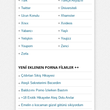
Türk
Türkçe Altyazılı
Twitter
Üniversiteli
Uzun Konulu
Xhamster
Xnxx
Xvideos
Yabancı
Yaşlı
Yetişkin
Youjizz
Youporn
Zenci
Zorla
YENI EKLENEN PORNA FILMLER ++
Çıldırtan Sikiş Hikayesi
Ateşli Sekreterimi Becerdim
Baldızımı Porno İzlerken Bastım
+18 Erotik Hikayeler Ateş Dolu Anılar
Emelin o kocaman güzel götünü sikiyordum