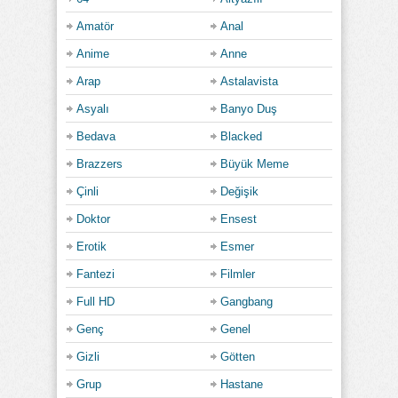
Amatör
Anal
Anime
Anne
Arap
Astalavista
Asyalı
Banyo Duş
Bedava
Blacked
Brazzers
Büyük Meme
Çinli
Değişik
Doktor
Ensest
Erotik
Esmer
Fantezi
Filmler
Full HD
Gangbang
Genç
Genel
Gizli
Götten
Grup
Hastane