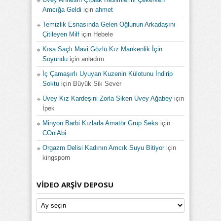
Amcığa Geldi
için
ahmet
Temizlik Esnasında Gelen Oğlunun Arkadaşını
Çitileyen Milf
için
Hebele
Kısa Saçlı Mavi Gözlü Kız Mankenlik İçin
Soyundu
için
anladım
İç Çamaşırlı Uyuyan Kuzenin Külotunu İndirip
Soktu
için
Büyük Sik Sever
Üvey Kız Kardeşini Zorla Siken Üvey Ağabey
için
İpek
Minyon Barbi Kızlarla Amatör Grup Seks
için
COniAbi
Orgazm Delisi Kadının Amcık Suyu Bitiyor
için
kingsporn
VIDEO ARŞIV DEPOSU
Video
Arşiv