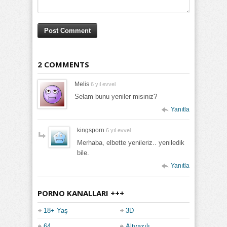
2 COMMENTS
Melis
6 yıl evvel
Selam bunu yeniler misiniz?
Yanıtla
kingsporn
6 yıl evvel
Merhaba, elbette yenileriz.. yeniledik
bile.
Yanıtla
PORNO KANALLARI +++
18+ Yaş
3D
64
Altyazılı