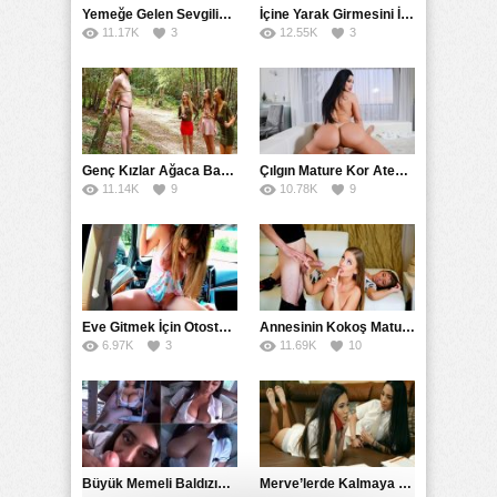
Yemeğe Gelen Sevgilisinin Arkadaşına Yarak Yedirdi
İçine Yarak Girmesini İsteyince Kuzeninin Penisini Kullandı
11.17K
3
12.55K
3
Genç Kızlar Ağaca Bağlayarak Tecavüz Etmek İstediler
Çılgın Mature Kor Ateşiyle Misafirini Yakıp Eritti
11.14K
9
10.78K
9
Eve Gitmek İçin Otostop Çeken Üniversiteli Bedelini Ödedi
Annesinin Kokoş Mature Arkadaşı Tarafından Saksoya Uğradı
6.97K
3
11.69K
10
Büyük Memeli Baldızının Takipçilerinin Çoğalması İçin Yardım Etti
Merve’lerde Kalmaya Gelen Liseli Kız Fanteziyi Dibine Verdirdi