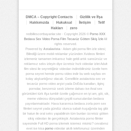
Deposu
DMCA – Copyright Contacts
Gizlilik ve İfşa
Hakkımızda
Hukuksal
İletişim
Telif
Hakları
zero
redbillescortbayanlar.site - Copyright 2026 ©
Porno XXX
Bedava Sex Video Porna Film Tecavüz Götten Sikiş İzle
All
rights reserved.
Powered by
Astalavista
- Adam gibi porna film izle sitesi;
Bilindiği üzere mobil reklamlar yüzünden Xvideos filmleri
izlemeniz tamamen imkansız hale geldi artık sansürsüz ve
reklamsız seks izleyin diye ücretsiz hızlı videolar izlet Adult
film sitesi ile seyrettiğiniz videoları indirebilirsiniz özetle hem
porna seyret hemde pornu video indir bu web sayfası en
kolay alışkanlığınız olacak. Genellikle astalavista sex ve
tecavüz porno video arşivi yada DoEda kanalları, ilginç
pornolar, benzersiz sexk izleme dahası ise Anal sex
görüntüleri türk ifşa tumblr özetle çağımızın en iyi am, göt, sik,
meme videosu dünyadaki çeşitli sunuculardan bedava
yayınlanmaktadır. Hava kararınca bedava zorla porn sex
filmleri seyret yada gündüz olunca sabah kuşağında taş gibi
bir hatun ile oral seks yapabilirsin tüm bunları ücretsiz götten
sikiş videoları ile gerçekleştir. Astalavista porno filmler
sayesinde Full HD porna izlemek istemez misiniz? cevabınız
evet ise kisa
porno
videolar akıllı telefonunuz üzerinden