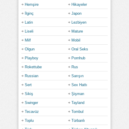
Hemşire
Hikayeler
İlginç
Japon
Latin
Lezbiyen
Liseli
Mature
Milf
Mobil
Olgun
Oral Seks
Playboy
Pornhub
Rokettube
Rus
Russian
Sarışın
Sert
Sex Hattı
Sikiş
Şişman
Swinger
Tayland
Tecavüz
Tombul
Toplu
Türbanlı