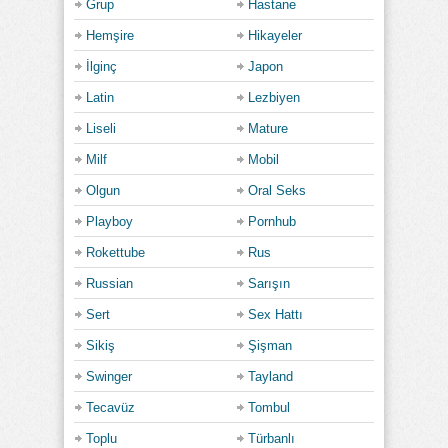
Grup
Hastane
Hemşire
Hikayeler
İlginç
Japon
Latin
Lezbiyen
Liseli
Mature
Milf
Mobil
Olgun
Oral Seks
Playboy
Pornhub
Rokettube
Rus
Russian
Sarışın
Sert
Sex Hattı
Sikiş
Şişman
Swinger
Tayland
Tecavüz
Tombul
Toplu
Türbanlı