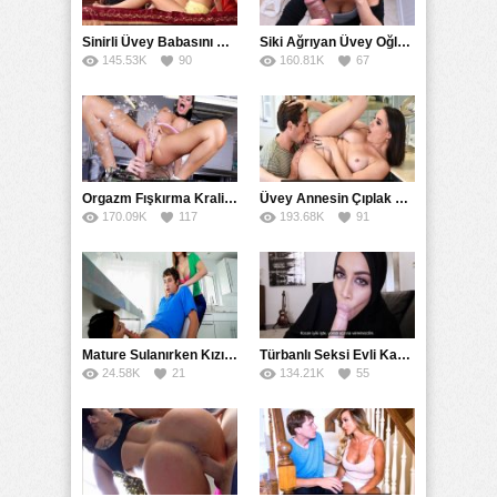
Sinirli Üvey Babasını Sakinleştirmek İçin Amını Kullandı
Siki Ağrıyan Üvey Oğlunu Ağzına Boşaltarak İyileştirdi
145.53K
90
160.81K
67
Orgazm Fışkırma Kraliçesinin Sikiş Belgeseli
Üvey Annesin Çıplak Resimlerini Çekerken Amcığa Geldi
170.09K
117
193.68K
91
Mature Sulanırken Kızı Saksoyla Kıskandırdı
Türbanlı Seksi Evli Kadın Sevgilisini Gizlice Tatmin Etti
24.58K
21
134.21K
55