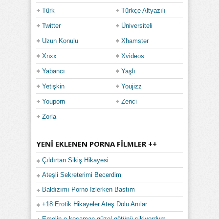
Türk
Türkçe Altyazılı
Twitter
Üniversiteli
Uzun Konulu
Xhamster
Xnxx
Xvideos
Yabancı
Yaşlı
Yetişkin
Youjizz
Youporn
Zenci
Zorla
YENI EKLENEN PORNA FILMLER ++
Çıldırtan Sikiş Hikayesi
Ateşli Sekreterimi Becerdim
Baldızımı Porno İzlerken Bastım
+18 Erotik Hikayeler Ateş Dolu Anılar
Emelin o kocaman güzel götünü sikiyordum