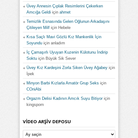
Üvey Annesin Çıplak Resimlerini Çekerken
Amcığa Geldi
için
ahmet
Temizlik Esnasında Gelen Oğlunun Arkadaşını
Çitileyen Milf
için
Hebele
Kısa Saçlı Mavi Gözlü Kız Mankenlik İçin
Soyundu
için
anladım
İç Çamaşırlı Uyuyan Kuzenin Külotunu İndirip
Soktu
için
Büyük Sik Sever
Üvey Kız Kardeşini Zorla Siken Üvey Ağabey
için
İpek
Minyon Barbi Kızlarla Amatör Grup Seks
için
COniAbi
Orgazm Delisi Kadının Amcık Suyu Bitiyor
için
kingsporn
VIDEO ARŞIV DEPOSU
Video