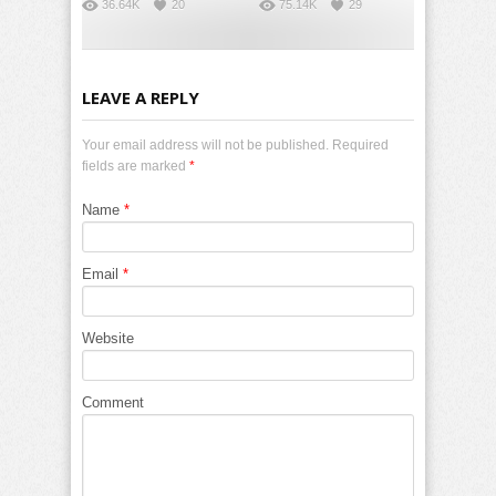
36.64K
20
75.14K
29
LEAVE A REPLY
Your email address will not be published. Required
fields are marked
*
Name
*
Email
*
Website
Comment