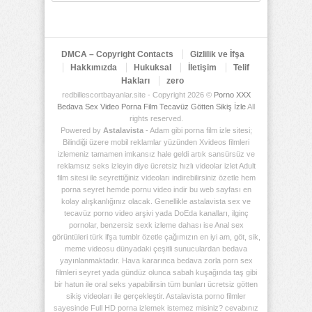
Arşiv
Deposu
DMCA – Copyright Contacts
Gizlilik ve İfşa
Hakkımızda
Hukuksal
İletişim
Telif
Hakları
zero
redbillescortbayanlar.site - Copyright 2026 ©
Porno XXX
Bedava Sex Video Porna Film Tecavüz Götten Sikiş İzle
All
rights reserved.
Powered by
Astalavista
- Adam gibi porna film izle sitesi;
Bilindiği üzere mobil reklamlar yüzünden Xvideos filmleri
izlemeniz tamamen imkansız hale geldi artık sansürsüz ve
reklamsız seks izleyin diye ücretsiz hızlı videolar izlet Adult
film sitesi ile seyrettiğiniz videoları indirebilirsiniz özetle hem
porna seyret hemde pornu video indir bu web sayfası en
kolay alışkanlığınız olacak. Genellikle astalavista sex ve
tecavüz porno video arşivi yada DoEda kanalları, ilginç
pornolar, benzersiz sexk izleme dahası ise Anal sex
görüntüleri türk ifşa tumblr özetle çağımızın en iyi am, göt, sik,
meme videosu dünyadaki çeşitli sunuculardan bedava
yayınlanmaktadır. Hava kararınca bedava zorla porn sex
filmleri seyret yada gündüz olunca sabah kuşağında taş gibi
bir hatun ile oral seks yapabilirsin tüm bunları ücretsiz götten
sikiş videoları ile gerçekleştir. Astalavista porno filmler
sayesinde Full HD porna izlemek istemez misiniz? cevabınız