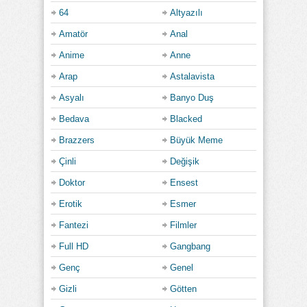
64
Altyazılı
Amatör
Anal
Anime
Anne
Arap
Astalavista
Asyalı
Banyo Duş
Bedava
Blacked
Brazzers
Büyük Meme
Çinli
Değişik
Doktor
Ensest
Erotik
Esmer
Fantezi
Filmler
Full HD
Gangbang
Genç
Genel
Gizli
Götten