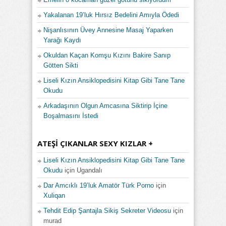
Yakalanan 19’luk Hırsız Bedelini Amıyla Ödedi
Nişanlısının Üvey Annesine Masaj Yaparken
Yarağı Kaydı
Okuldan Kaçan Komşu Kızını Bakire Sanıp
Götten Sikti
Liseli Kızın Ansiklopedisini Kitap Gibi Tane Tane
Okudu
Arkadaşının Olgun Amcasına Siktirip İçine
Boşalmasını İstedi
ATEŞI ÇIKANLAR SEXY KIZLAR +
Liseli Kızın Ansiklopedisini Kitap Gibi Tane Tane
Okudu
için
Ugandalı
Dar Amcıklı 19’luk Amatör Türk Porno
için
Xuliqan
Tehdit Edip Şantajla Sikiş Sekreter Videosu
için
murad