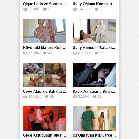
Olgun Latin ve Sporcu Yengesiyle Gerçek Ensest Sikiş Çekimi
Üvey Oğluna Kadınları Etkileyen Sikişi Bedeniyle Öğretti
28.48K
21
144.02K
52
Küvetteki Mature Keseyi Gencin Penisiyle Attırdı
Üvey Annesini Babasının Kostümünü Giyerek Sikti
37.49K
32
214.56K
67
Üvey Abisiyle Şakalaşırken Ensest Seks Heyecanına Kapıldı
Sapık Amcasına Sırtını Dönen Kız Tek Posta Sikişe Yaslandı
204.42K
69
52.09K
29
Gece Kulübünün Tuvaletinde Gizli Kaçak Sikiştiler
Öz Olmayan Kız Kardeşini Hayallerken Gerçekte Yasladı