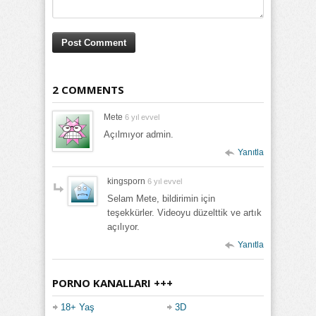
2 COMMENTS
Mete
6 yıl evvel
Açılmıyor admin.
Yanıtla
kingsporn
6 yıl evvel
Selam Mete, bildirimin için
teşekkürler. Videoyu düzelttik ve artık
açılıyor.
Yanıtla
PORNO KANALLARI +++
18+ Yaş
3D