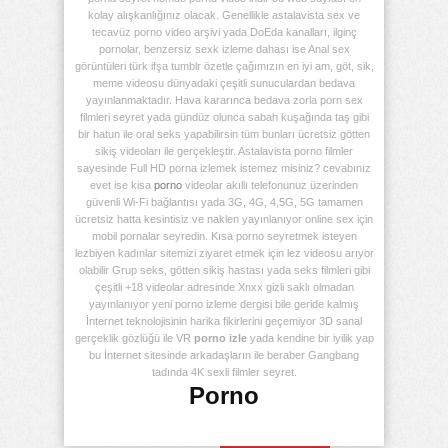
kolay alışkanlığınız olacak. Genellikle astalavista sex ve
tecavüz porno video arşivi yada DoEda kanalları, ilginç
pornolar, benzersiz sexk izleme dahası ise Anal sex
görüntüleri türk ifşa tumblr özetle çağımızın en iyi am, göt, sik,
meme videosu dünyadaki çeşitli sunuculardan bedava
yayınlanmaktadır. Hava kararınca bedava zorla porn sex
filmleri seyret yada gündüz olunca sabah kuşağında taş gibi
bir hatun ile oral seks yapabilirsin tüm bunları ücretsiz götten
sikiş videoları ile gerçekleştir. Astalavista porno filmler
sayesinde Full HD porna izlemek istemez misiniz? cevabınız
evet ise kisa
porno
videolar akıllı telefonunuz üzerinden
güvenli Wi-Fi bağlantısı yada 3G, 4G, 4,5G, 5G tamamen
ücretsiz hatta kesintisiz ve naklen yayınlanıyor online sex için
mobil pornalar seyredin. Kısa porno seyretmek isteyen
lezbiyen kadınlar sitemizi ziyaret etmek için lez videosu arıyor
olabilir Grup seks, götten sikiş hastası yada seks filmleri gibi
çeşitli +18 videolar adresinde Xnxx gizli saklı olmadan
yayınlanıyor yeni porno izleme dergisi bile geride kalmış
İnternet teknolojisinin harika fikirlerini geçemiyor 3D sanal
gerçeklik gözlüğü ile VR
porno izle
yada kendine bir iyilik yap
bu İnternet sitesinde arkadaşların ile beraber Gangbang
tadında 4K sexli filmler seyret.
Porno