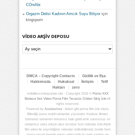
COniAbi
Orgazm Delisi Kadının Amcık Suyu Bitiyor
için
kingsporn
VIDEO ARŞIV DEPOSU
Video
Arşiv
Deposu
DMCA – Copyright Contacts
Gizlilik ve İfşa
Hakkımızda
Hukuksal
İletişim
Telif
Hakları
zero
redbillescortbayanlar.site - Copyright 2026 ©
Porno XXX
Bedava Sex Video Porna Film Tecavüz Götten Sikiş İzle
All
rights reserved.
Powered by
Astalavista
- Adam gibi porna film izle sitesi;
Bilindiği üzere mobil reklamlar yüzünden Xvideos filmleri
izlemeniz tamamen imkansız hale geldi artık sansürsüz ve
reklamsız seks izleyin diye ücretsiz hızlı videolar izlet Adult
film sitesi ile seyrettiğiniz videoları indirebilirsiniz özetle hem
porna seyret hemde pornu video indir bu web sayfası en