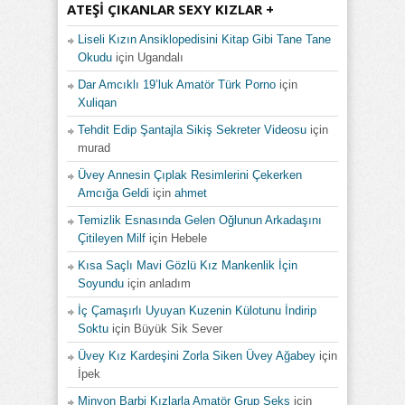
ATEŞI ÇIKANLAR SEXY KIZLAR +
Liseli Kızın Ansiklopedisini Kitap Gibi Tane Tane
Okudu
için
Ugandalı
Dar Amcıklı 19’luk Amatör Türk Porno
için
Xuliqan
Tehdit Edip Şantajla Sikiş Sekreter Videosu
için
murad
Üvey Annesin Çıplak Resimlerini Çekerken
Amcığa Geldi
için
ahmet
Temizlik Esnasında Gelen Oğlunun Arkadaşını
Çitileyen Milf
için
Hebele
Kısa Saçlı Mavi Gözlü Kız Mankenlik İçin
Soyundu
için
anladım
İç Çamaşırlı Uyuyan Kuzenin Külotunu İndirip
Soktu
için
Büyük Sik Sever
Üvey Kız Kardeşini Zorla Siken Üvey Ağabey
için
İpek
Minyon Barbi Kızlarla Amatör Grup Seks
için