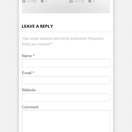
11.65K
4
10.51K
4
LEAVE A REPLY
Your email address will not be published. Required
fields are marked
*
Name
*
Email
*
Website
Comment