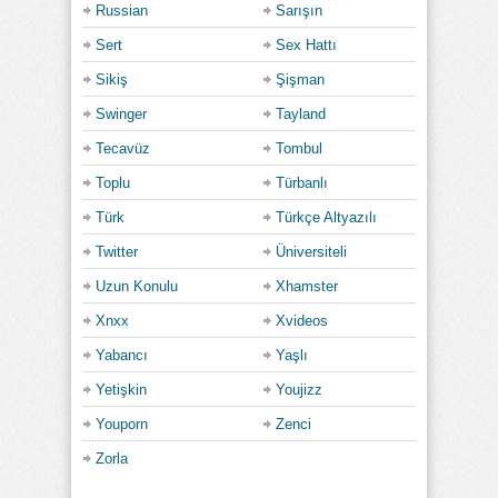
Russian
Sarışın
Sert
Sex Hattı
Sikiş
Şişman
Swinger
Tayland
Tecavüz
Tombul
Toplu
Türbanlı
Türk
Türkçe Altyazılı
Twitter
Üniversiteli
Uzun Konulu
Xhamster
Xnxx
Xvideos
Yabancı
Yaşlı
Yetişkin
Youjizz
Youporn
Zenci
Zorla