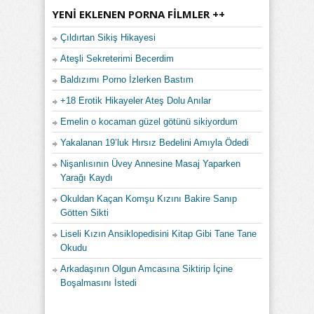
YENI EKLENEN PORNA FILMLER ++
Çıldırtan Sikiş Hikayesi
Ateşli Sekreterimi Becerdim
Baldızımı Porno İzlerken Bastım
+18 Erotik Hikayeler Ateş Dolu Anılar
Emelin o kocaman güzel götünü sikiyordum
Yakalanan 19’luk Hırsız Bedelini Amıyla Ödedi
Nişanlısının Üvey Annesine Masaj Yaparken
Yarağı Kaydı
Okuldan Kaçan Komşu Kızını Bakire Sanıp
Götten Sikti
Liseli Kızın Ansiklopedisini Kitap Gibi Tane Tane
Okudu
Arkadaşının Olgun Amcasına Siktirip İçine
Boşalmasını İstedi