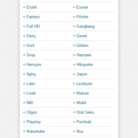
Erotik
Esmer
Fantezi
Filmler
Full HD
Gangbang
Genç
Genel
Gizli
Götten
Grup
Hastane
Hemşire
Hikayeler
İlginç
Japon
Latin
Lezbiyen
Liseli
Mature
Milf
Mobil
Olgun
Oral Seks
Playboy
Pornhub
Rokettube
Rus