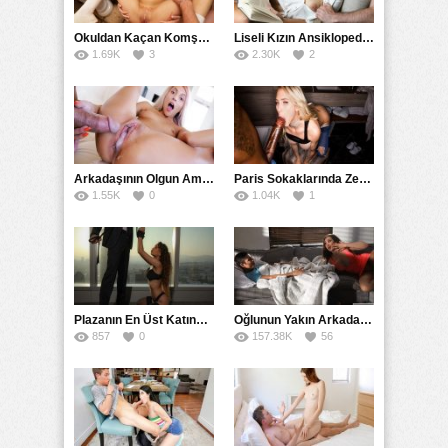
yüzüne boşalır.
Okuldan Kaçan Komşu Kızını Bakire Sanıp Götten Sikti
Liseli Kızın Ansiklopedisini Kitap Gibi Tane Tane Okudu
Category:
1.69K
3
2.30K
2
18+ Yaş
,
Amatör
,
Değişik
,
Erotik
,
Fantezi
,
Full HD
,
Genç
,
Gizli
,
Hemşire
,
Hikayeler
,
İlginç
,
Liseli
,
Mobil
,
Oral Seks
,
Rokettube
,
Sarışın
,
Swinger
,
Uzun Konulu
,
Yetişkin
Arkadaşının Olgun Amcasına Siktirip İçine Boşalmasını İstedi
Paris Sokaklarında Zenci Yarağını Gırtlağına Kadar İndirdi
1.55K
0
1.04K
1
Plazanın En Üst Katında Üst Seviye Köle Fantezisi Sikişi
Oğlunun Yakın Arkadaşına Yorgan Altından Sulanan Milf
857
0
157.38K
56