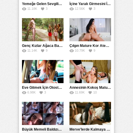
Yemeğe Gelen Sevgilisinin Arkadaşına Yarak Yedirdi
İçine Yarak Girmesini İsteyince Kuzeninin Penisini Kullandı
11.18K
3
12.56K
3
Genç Kızlar Ağaca Bağlayarak Tecavüz Etmek İstediler
Çılgın Mature Kor Ateşiyle Misafirini Yakıp Eritti
11.14K
9
10.79K
9
Eve Gitmek İçin Otostop Çeken Üniversiteli Bedelini Ödedi
Annesinin Kokoş Mature Arkadaşı Tarafından Saksoya Uğradı
6.98K
3
11.69K
10
Büyük Memeli Baldızının Takipçilerinin Çoğalması İçin Yardım Etti
Merve’lerde Kalmaya Gelen Liseli Kız Fanteziyi Dibine Verdirdi