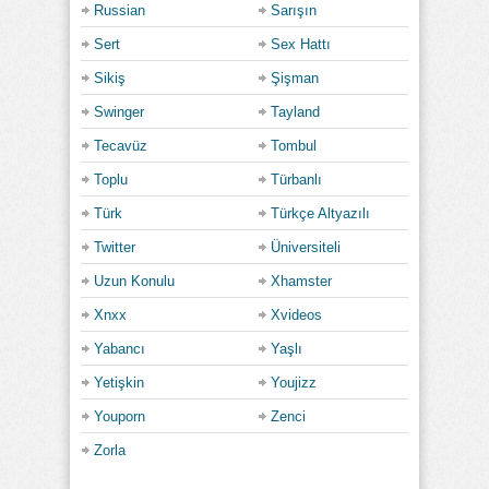
Russian
Sarışın
Sert
Sex Hattı
Sikiş
Şişman
Swinger
Tayland
Tecavüz
Tombul
Toplu
Türbanlı
Türk
Türkçe Altyazılı
Twitter
Üniversiteli
Uzun Konulu
Xhamster
Xnxx
Xvideos
Yabancı
Yaşlı
Yetişkin
Youjizz
Youporn
Zenci
Zorla