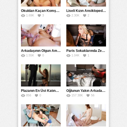
Okuldan Kaçan Komşu Kızını Bakire Sanıp Götten Sikti
Liseli Kızın Ansiklopedisini Kitap Gibi Tane Tane Okudu
1.69K
3
2.30K
2
Arkadaşının Olgun Amcasına Siktirip İçine Boşalmasını İstedi
Paris Sokaklarında Zenci Yarağını Gırtlağına Kadar İndirdi
1.55K
0
1.04K
1
Plazanın En Üst Katında Üst Seviye Köle Fantezisi Sikişi
Oğlunun Yakın Arkadaşına Yorgan Altından Sulanan Milf
856
0
157.38K
56