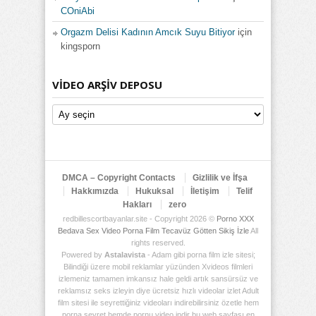
COniAbi
Orgazm Delisi Kadının Amcık Suyu Bitiyor
için
kingsporn
VIDEO ARŞIV DEPOSU
Video
Arşiv
Deposu
DMCA – Copyright Contacts
Gizlilik ve İfşa
Hakkımızda
Hukuksal
İletişim
Telif
Hakları
zero
redbillescortbayanlar.site - Copyright 2026 ©
Porno XXX
Bedava Sex Video Porna Film Tecavüz Götten Sikiş İzle
All
rights reserved.
Powered by
Astalavista
- Adam gibi porna film izle sitesi;
Bilindiği üzere mobil reklamlar yüzünden Xvideos filmleri
izlemeniz tamamen imkansız hale geldi artık sansürsüz ve
reklamsız seks izleyin diye ücretsiz hızlı videolar izlet Adult
film sitesi ile seyrettiğiniz videoları indirebilirsiniz özetle hem
porna seyret hemde pornu video indir bu web sayfası en