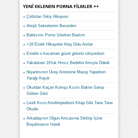
YENI EKLENEN PORNA FILMLER ++
Çıldırtan Sikiş Hikayesi
Ateşli Sekreterimi Becerdim
Baldızımı Porno İzlerken Bastım
+18 Erotik Hikayeler Ateş Dolu Anılar
Emelin o kocaman güzel götünü sikiyordum
Yakalanan 19’luk Hırsız Bedelini Amıyla Ödedi
Nişanlısının Üvey Annesine Masaj Yaparken
Yarağı Kaydı
Okuldan Kaçan Komşu Kızını Bakire Sanıp
Götten Sikti
Liseli Kızın Ansiklopedisini Kitap Gibi Tane Tane
Okudu
Arkadaşının Olgun Amcasına Siktirip İçine
Boşalmasını İstedi