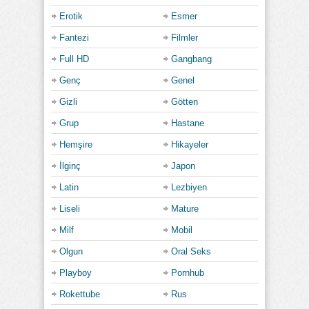
Erotik
Esmer
Fantezi
Filmler
Full HD
Gangbang
Genç
Genel
Gizli
Götten
Grup
Hastane
Hemşire
Hikayeler
İlginç
Japon
Latin
Lezbiyen
Liseli
Mature
Milf
Mobil
Olgun
Oral Seks
Playboy
Pornhub
Rokettube
Rus