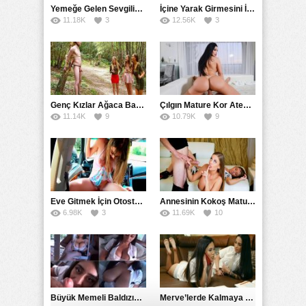
Yemeğe Gelen Sevgilisinin Arkadaşına Yarak Yedirdi
İçine Yarak Girmesini İsteyince Kuzeninin Penisini Kullandı
11.18K
3
12.56K
3
Genç Kızlar Ağaca Bağlayarak Tecavüz Etmek İstediler
Çılgın Mature Kor Ateşiyle Misafirini Yakıp Eritti
11.14K
9
10.79K
9
Eve Gitmek İçin Otostop Çeken Üniversiteli Bedelini Ödedi
Annesinin Kokoş Mature Arkadaşı Tarafından Saksoya Uğradı
6.98K
3
11.69K
10
Büyük Memeli Baldızının Takipçilerinin Çoğalması İçin Yardım Etti
Merve’lerde Kalmaya Gelen Liseli Kız Fanteziyi Dibine Verdirdi