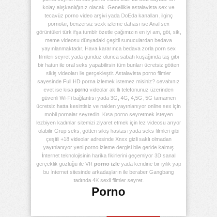
kolay alışkanlığınız olacak. Genellikle astalavista sex ve
tecavüz porno video arşivi yada DoEda kanalları, ilginç
pornolar, benzersiz sexk izleme dahası ise Anal sex
görüntüleri türk ifşa tumblr özetle çağımızın en iyi am, göt, sik,
meme videosu dünyadaki çeşitli sunuculardan bedava
yayınlanmaktadır. Hava kararınca bedava zorla porn sex
filmleri seyret yada gündüz olunca sabah kuşağında taş gibi
bir hatun ile oral seks yapabilirsin tüm bunları ücretsiz götten
sikiş videoları ile gerçekleştir. Astalavista porno filmler
sayesinde Full HD porna izlemek istemez misiniz? cevabınız
evet ise kisa
porno
videolar akıllı telefonunuz üzerinden
güvenli Wi-Fi bağlantısı yada 3G, 4G, 4,5G, 5G tamamen
ücretsiz hatta kesintisiz ve naklen yayınlanıyor online sex için
mobil pornalar seyredin. Kısa porno seyretmek isteyen
lezbiyen kadınlar sitemizi ziyaret etmek için lez videosu arıyor
olabilir Grup seks, götten sikiş hastası yada seks filmleri gibi
çeşitli +18 videolar adresinde Xnxx gizli saklı olmadan
yayınlanıyor yeni porno izleme dergisi bile geride kalmış
İnternet teknolojisinin harika fikirlerini geçemiyor 3D sanal
gerçeklik gözlüğü ile VR
porno izle
yada kendine bir iyilik yap
bu İnternet sitesinde arkadaşların ile beraber Gangbang
tadında 4K sexli filmler seyret.
Porno