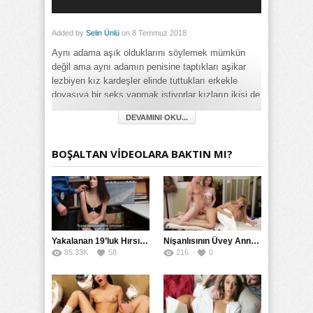
Added by
Selin Ünlü
on 8 Temmuz 2018
Aynı adama aşık olduklarını söylemek mümkün
değil ama aynı adamın penisine taptıkları aşikar
lezbiyen kız kardeşler elinde tuttukları erkekle
doyasıya bir seks yapmak istiyorlar kızların ikisi de
genç ve güzel ayrıca birer seks makinesi böylesine
DEVAMINI OKU...
cinselliğe aç bayanların deli gibi bir sikicisi olması
gerekiyor bakalım adamın güzel siki kadınları ikna
etmeye yetecek kadar tatlı mı…
BOŞALTAN VİDEOLARA BAKTIN MI?
Category:
18+ Yaş
,
Amatör
,
Değişik
,
Fantezi
,
Filmler
,
Genç
,
Grup
,
İlginç
,
Lezbiyen
,
Mobil
,
Oral Seks
,
Rokettube
,
Sert
,
Swinger
,
Toplu
,
Yabancı
Yakalanan 19’luk Hırsız Bedelini Amıyla Ödedi
Nişanlısının Üvey Annesine Masaj Yaparken Yarağı Kaydı
85.33K
58
216
0