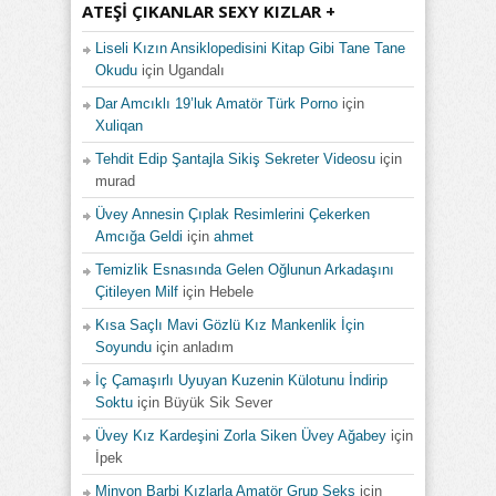
ATEŞI ÇIKANLAR SEXY KIZLAR +
Liseli Kızın Ansiklopedisini Kitap Gibi Tane Tane
Okudu
için
Ugandalı
Dar Amcıklı 19’luk Amatör Türk Porno
için
Xuliqan
Tehdit Edip Şantajla Sikiş Sekreter Videosu
için
murad
Üvey Annesin Çıplak Resimlerini Çekerken
Amcığa Geldi
için
ahmet
Temizlik Esnasında Gelen Oğlunun Arkadaşını
Çitileyen Milf
için
Hebele
Kısa Saçlı Mavi Gözlü Kız Mankenlik İçin
Soyundu
için
anladım
İç Çamaşırlı Uyuyan Kuzenin Külotunu İndirip
Soktu
için
Büyük Sik Sever
Üvey Kız Kardeşini Zorla Siken Üvey Ağabey
için
İpek
Minyon Barbi Kızlarla Amatör Grup Seks
için