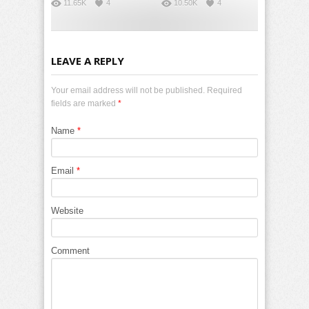
11.65K
4
10.50K
4
LEAVE A REPLY
Your email address will not be published. Required
fields are marked
*
Name
*
Email
*
Website
Comment