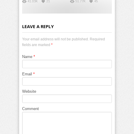
41.03K
21
51.77K
45
LEAVE A REPLY
Your email address will not be published. Required
fields are marked
*
Name
*
Email
*
Website
Comment