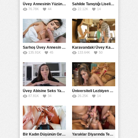
Üvey Annesinin Yüzüne Bakarak Sikini Kaldırdı
Sahilde Tanıştığı Liseliyle Sokakta Sikişip Gerçek Model Yaptı
76.78K
44
22.12K
14
Sarhoş Üvey Annesin Uyurken Ağzına Sürttü
Karavandaki Üvey Kardeşlerin Sikiş Yolculuğu
135.91K
45
133.64K
50
Üvey Abisine Seks Yapmanın Püf Noktalarını Gösteren Esmer Kız
Üniversiteli Lezbiyen Kuzenlerin Yaraklı Seks Eğlencesi
87.81K
34
26.25K
14
Bir Kadın Düşünün Gırtlağa Kadar Sokup Ağzıyla Boşaltan
Yaraklar Diyarında Tek Başına Mücadele