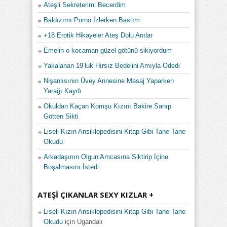
Ateşli Sekreterimi Becerdim
Baldızımı Porno İzlerken Bastım
+18 Erotik Hikayeler Ateş Dolu Anılar
Emelin o kocaman güzel götünü sikiyordum
Yakalanan 19’luk Hırsız Bedelini Amıyla Ödedi
Nişanlısının Üvey Annesine Masaj Yaparken
Yarağı Kaydı
Okuldan Kaçan Komşu Kızını Bakire Sanıp
Götten Sikti
Liseli Kızın Ansiklopedisini Kitap Gibi Tane Tane
Okudu
Arkadaşının Olgun Amcasına Siktirip İçine
Boşalmasını İstedi
ATEŞI ÇIKANLAR SEXY KIZLAR +
Liseli Kızın Ansiklopedisini Kitap Gibi Tane Tane
Okudu
için
Ugandalı