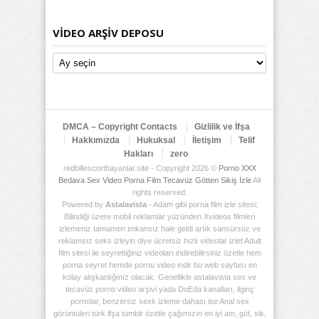
VIDEO ARŞIV DEPOSU
Video
Arşiv
Deposu
DMCA – Copyright Contacts
Gizlilik ve İfşa
Hakkımızda
Hukuksal
İletişim
Telif
Hakları
zero
redbillescortbayanlar.site - Copyright 2026 ©
Porno XXX
Bedava Sex Video Porna Film Tecavüz Götten Sikiş İzle
All
rights reserved.
Powered by
Astalavista
- Adam gibi porna film izle sitesi;
Bilindiği üzere mobil reklamlar yüzünden Xvideos filmleri
izlemeniz tamamen imkansız hale geldi artık sansürsüz ve
reklamsız seks izleyin diye ücretsiz hızlı videolar izlet Adult
film sitesi ile seyrettiğiniz videoları indirebilirsiniz özetle hem
porna seyret hemde pornu video indir bu web sayfası en
kolay alışkanlığınız olacak. Genellikle astalavista sex ve
tecavüz porno video arşivi yada DoEda kanalları, ilginç
pornolar, benzersiz sexk izleme dahası ise Anal sex
görüntüleri türk ifşa tumblr özetle çağımızın en iyi am, göt, sik,