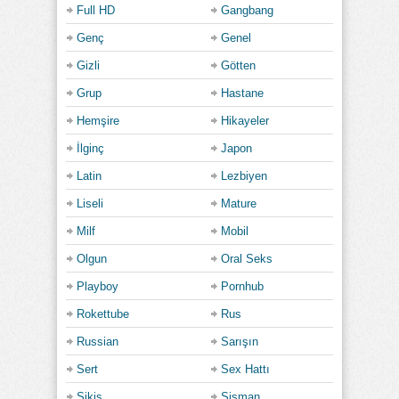
Full HD
Gangbang
Genç
Genel
Gizli
Götten
Grup
Hastane
Hemşire
Hikayeler
İlginç
Japon
Latin
Lezbiyen
Liseli
Mature
Milf
Mobil
Olgun
Oral Seks
Playboy
Pornhub
Rokettube
Rus
Russian
Sarışın
Sert
Sex Hattı
Sikiş
Şişman