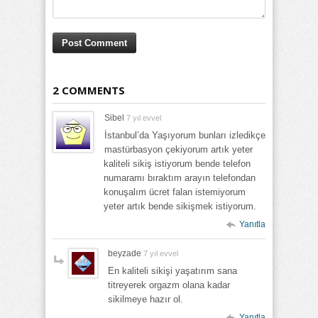
2 COMMENTS
Sibel
7 yıl evvel
İstanbul’da Yaşıyorum bunları izledikçe
mastürbasyon çekiyorum artık yeter
kaliteli sikiş istiyorum bende telefon
numaramı bıraktım arayın telefondan
konuşalım ücret falan istemiyorum
yeter artık bende sikişmek istiyorum.
Yanıtla
beyzade
7 yıl evvel
En kaliteli sikişi yaşatırım sana
titreyerek orgazm olana kadar
sikilmeye hazır ol.
Yanıtla