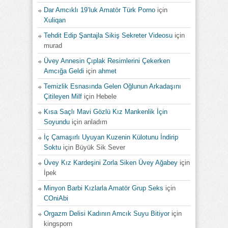
Dar Amcıklı 19’luk Amatör Türk Porno
için
Xuliqan
Tehdit Edip Şantajla Sikiş Sekreter Videosu
için
murad
Üvey Annesin Çıplak Resimlerini Çekerken
Amcığa Geldi
için
ahmet
Temizlik Esnasında Gelen Oğlunun Arkadaşını
Çitileyen Milf
için
Hebele
Kısa Saçlı Mavi Gözlü Kız Mankenlik İçin
Soyundu
için
anladım
İç Çamaşırlı Uyuyan Kuzenin Külotunu İndirip
Soktu
için
Büyük Sik Sever
Üvey Kız Kardeşini Zorla Siken Üvey Ağabey
için
İpek
Minyon Barbi Kızlarla Amatör Grup Seks
için
COniAbi
Orgazm Delisi Kadının Amcık Suyu Bitiyor
için
kingsporn