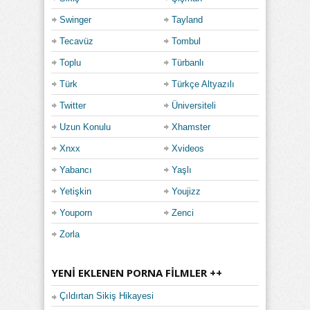
Swinger
Tayland
Tecavüz
Tombul
Toplu
Türbanlı
Türk
Türkçe Altyazılı
Twitter
Üniversiteli
Uzun Konulu
Xhamster
Xnxx
Xvideos
Yabancı
Yaşlı
Yetişkin
Youjizz
Youporn
Zenci
Zorla
YENI EKLENEN PORNA FILMLER ++
Çıldırtan Sikiş Hikayesi