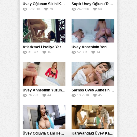
Üvey Oğlunun Sikini Kullanan Seksi Mature
Sapık Üvey Oğlunu Tembihlerken Namusundan Oldu
173.91K
79
262.66K
54
Atletizmci Liseliye Yarağı Esneterek Soktu
Üvey Annesinin Yeni Kocası Uyurken Yatağına Girdi
31.37K
16
52.30K
14
Üvey Annesinin Yüzüne Bakarak Sikini Kaldırdı
Sarhoş Üvey Annesin Uyurken Ağzına Sürttü
76.79K
44
135.91K
45
Üvey Oğluyla Canı Her İstediğinde Kendini Siktirdi
Karavandaki Üvey Kardeşlerin Sikiş Yolculuğu