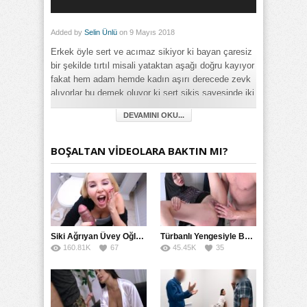
Added by
Selin Ünlü
on 9 Mayıs 2018
Erkek öyle sert ve acımaz sikiyor ki bayan çaresiz
bir şekilde tırtıl misali yataktan aşağı doğru kayıyor
fakat hem adam hemde kadın aşırı derecede zevk
alıyorlar bu demek oluyor ki sert sikiş sayesinde iki
taraf mükemmel bir şekilde haz alıyor.
DEVAMINI OKU...
Category:
Amatör
,
Değişik
,
Fantezi
,
İlginç
,
Olgun
,
Rokettube
,
Sert
,
BOŞALTAN VİDEOLARA BAKTIN MI?
Tecavüz
,
Twitter
,
Yabancı
,
Zorla
Siki Ağrıyan Üvey Oğlunu Ağzına Boşaltarak İyileştirdi
Türbanlı Yengesiyle Banyoda Karşılaşınca Hazırlıksız Sikti
160.81K
67
45.45K
35