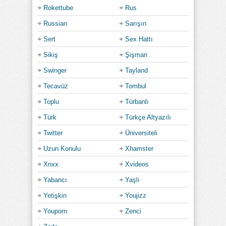
Rokettube
Rus
Russian
Sarışın
Sert
Sex Hattı
Sikiş
Şişman
Swinger
Tayland
Tecavüz
Tombul
Toplu
Türbanlı
Türk
Türkçe Altyazılı
Twitter
Üniversiteli
Uzun Konulu
Xhamster
Xnxx
Xvideos
Yabancı
Yaşlı
Yetişkin
Youjizz
Youporn
Zenci