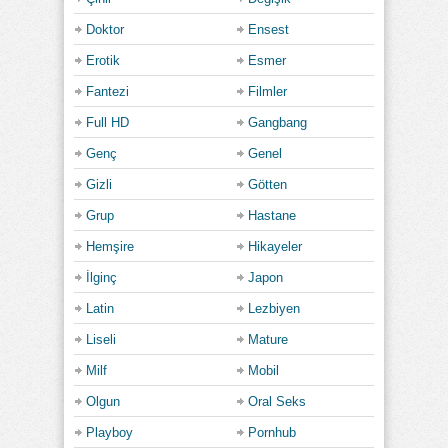
Doktor
Ensest
Erotik
Esmer
Fantezi
Filmler
Full HD
Gangbang
Genç
Genel
Gizli
Götten
Grup
Hastane
Hemşire
Hikayeler
İlginç
Japon
Latin
Lezbiyen
Liseli
Mature
Milf
Mobil
Olgun
Oral Seks
Playboy
Pornhub