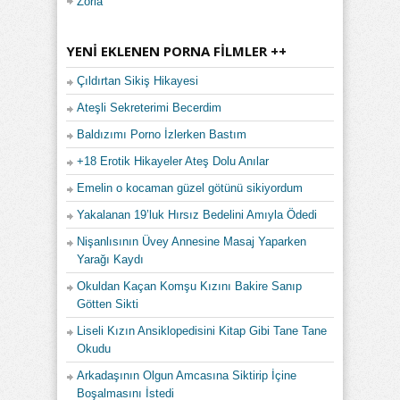
Zorla
YENI EKLENEN PORNA FILMLER ++
Çıldırtan Sikiş Hikayesi
Ateşli Sekreterimi Becerdim
Baldızımı Porno İzlerken Bastım
+18 Erotik Hikayeler Ateş Dolu Anılar
Emelin o kocaman güzel götünü sikiyordum
Yakalanan 19’luk Hırsız Bedelini Amıyla Ödedi
Nişanlısının Üvey Annesine Masaj Yaparken
Yarağı Kaydı
Okuldan Kaçan Komşu Kızını Bakire Sanıp
Götten Sikti
Liseli Kızın Ansiklopedisini Kitap Gibi Tane Tane
Okudu
Arkadaşının Olgun Amcasına Siktirip İçine
Boşalmasını İstedi