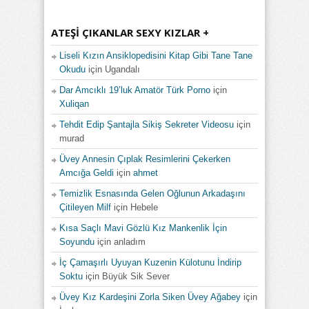
ATEŞI ÇIKANLAR SEXY KIZLAR +
Liseli Kızın Ansiklopedisini Kitap Gibi Tane Tane
Okudu
için
Ugandalı
Dar Amcıklı 19’luk Amatör Türk Porno
için
Xuliqan
Tehdit Edip Şantajla Sikiş Sekreter Videosu
için
murad
Üvey Annesin Çıplak Resimlerini Çekerken
Amcığa Geldi
için
ahmet
Temizlik Esnasında Gelen Oğlunun Arkadaşını
Çitileyen Milf
için
Hebele
Kısa Saçlı Mavi Gözlü Kız Mankenlik İçin
Soyundu
için
anladım
İç Çamaşırlı Uyuyan Kuzenin Külotunu İndirip
Soktu
için
Büyük Sik Sever
Üvey Kız Kardeşini Zorla Siken Üvey Ağabey
için