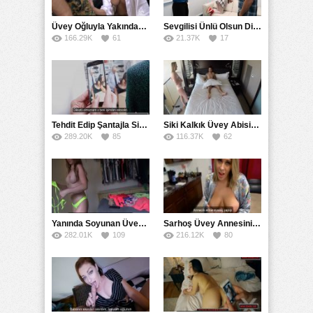
Üvey Oğluyla Yakından Tanışmak İçin Çabalayan Milf
Sevgilisi Ünlü Olsun Diye Elleriyle Başkasıyla Sikiştirdi
166.29K
61
21.37K
17
Tehdit Edip Şantajla Sikiş Sekreter Videosu
Siki Kalkık Üvey Abisine Siktiren Kız Gizli Kamerada
289.20K
85
116.37K
62
Yanında Soyunan Üvey Annesinin Resimlerini Sikişe Çekti
Sarhoş Üvey Annesini Sikmek Zorunda Kalan Genç
282.01K
109
216.12K
80