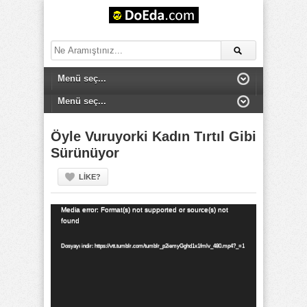
Öyle Vuruyorki Kadın Tırtıl Gibi
Sürünüyor
LIKE?
Video
Media error: Format(s) not supported or source(s) not
found
oynatıcı
Dosyayı indir: https://vtt.tumblr.com/tumblr_p2iemyGghd1x1fmlv_480.mp4?_=1