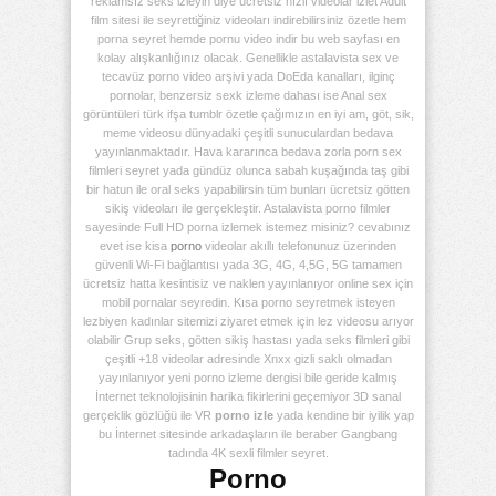
reklamsız seks izleyin diye ücretsiz hızlı videolar izlet Adult
film sitesi ile seyrettiğiniz videoları indirebilirsiniz özetle hem
porna seyret hemde pornu video indir bu web sayfası en
kolay alışkanlığınız olacak. Genellikle astalavista sex ve
tecavüz porno video arşivi yada DoEda kanalları, ilginç
pornolar, benzersiz sexk izleme dahası ise Anal sex
görüntüleri türk ifşa tumblr özetle çağımızın en iyi am, göt, sik,
meme videosu dünyadaki çeşitli sunuculardan bedava
yayınlanmaktadır. Hava kararınca bedava zorla porn sex
filmleri seyret yada gündüz olunca sabah kuşağında taş gibi
bir hatun ile oral seks yapabilirsin tüm bunları ücretsiz götten
sikiş videoları ile gerçekleştir. Astalavista porno filmler
sayesinde Full HD porna izlemek istemez misiniz? cevabınız
evet ise kisa
porno
videolar akıllı telefonunuz üzerinden
güvenli Wi-Fi bağlantısı yada 3G, 4G, 4,5G, 5G tamamen
ücretsiz hatta kesintisiz ve naklen yayınlanıyor online sex için
mobil pornalar seyredin. Kısa porno seyretmek isteyen
lezbiyen kadınlar sitemizi ziyaret etmek için lez videosu arıyor
olabilir Grup seks, götten sikiş hastası yada seks filmleri gibi
çeşitli +18 videolar adresinde Xnxx gizli saklı olmadan
yayınlanıyor yeni porno izleme dergisi bile geride kalmış
İnternet teknolojisinin harika fikirlerini geçemiyor 3D sanal
gerçeklik gözlüğü ile VR
porno izle
yada kendine bir iyilik yap
bu İnternet sitesinde arkadaşların ile beraber Gangbang
tadında 4K sexli filmler seyret.
Porno