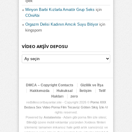
İpek
Minyon Barbi Kızlarla Amatör Grup Seks
için
COniAbi
Orgazm Delisi Kadının Amcık Suyu Bitiyor
için
kingsporn
VIDEO ARŞIV DEPOSU
Video
Arşiv
Deposu
DMCA – Copyright Contacts
Gizlilik ve İfşa
Hakkımızda
Hukuksal
İletişim
Telif
Hakları
zero
redbillescortbayanlar.site - Copyright 2026 ©
Porno XXX
Bedava Sex Video Porna Film Tecavüz Götten Sikiş İzle
All
rights reserved.
Powered by
Astalavista
- Adam gibi porna film izle sitesi;
Bilindiği üzere mobil reklamlar yüzünden Xvideos filmleri
izlemeniz tamamen imkansız hale geldi artık sansürsüz ve