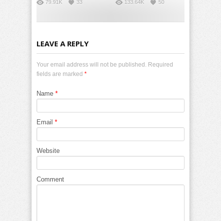
79.91K
33
133.64K
50
LEAVE A REPLY
Your email address will not be published. Required
fields are marked
*
Name
*
Email
*
Website
Comment