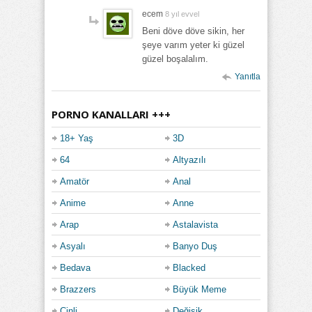
ecem
8 yıl evvel
Beni döve döve sikin, her
şeye varım yeter ki güzel
güzel boşalalım.
Yanıtla
PORNO KANALLARI +++
18+ Yaş
3D
64
Altyazılı
Amatör
Anal
Anime
Anne
Arap
Astalavista
Asyalı
Banyo Duş
Bedava
Blacked
Brazzers
Büyük Meme
Çinli
Değişik