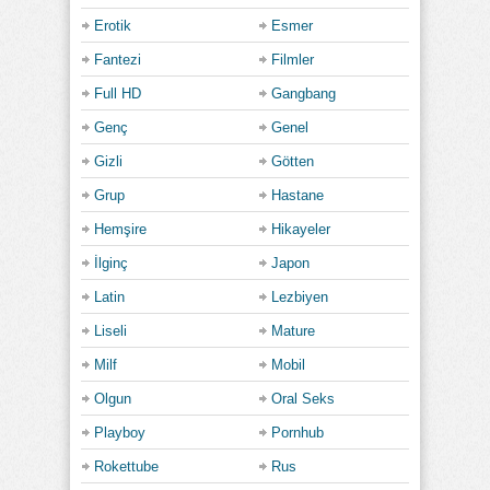
Erotik
Esmer
Fantezi
Filmler
Full HD
Gangbang
Genç
Genel
Gizli
Götten
Grup
Hastane
Hemşire
Hikayeler
İlginç
Japon
Latin
Lezbiyen
Liseli
Mature
Milf
Mobil
Olgun
Oral Seks
Playboy
Pornhub
Rokettube
Rus