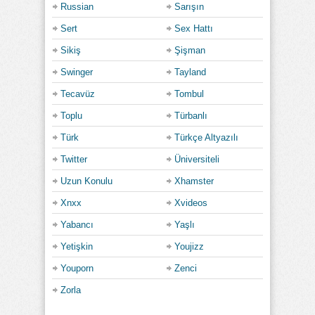
Russian
Sarışın
Sert
Sex Hattı
Sikiş
Şişman
Swinger
Tayland
Tecavüz
Tombul
Toplu
Türbanlı
Türk
Türkçe Altyazılı
Twitter
Üniversiteli
Uzun Konulu
Xhamster
Xnxx
Xvideos
Yabancı
Yaşlı
Yetişkin
Youjizz
Youporn
Zenci
Zorla