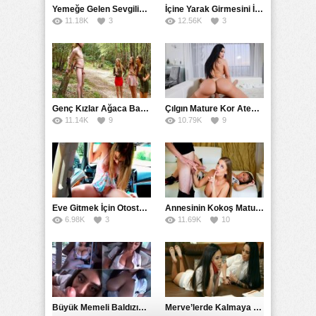
Yemeğe Gelen Sevgilisinin Arkadaşına Yarak Yedirdi
İçine Yarak Girmesini İsteyince Kuzeninin Penisini Kullandı
11.18K
3
12.56K
3
Genç Kızlar Ağaca Bağlayarak Tecavüz Etmek İstediler
Çılgın Mature Kor Ateşiyle Misafirini Yakıp Eritti
11.14K
9
10.79K
9
Eve Gitmek İçin Otostop Çeken Üniversiteli Bedelini Ödedi
Annesinin Kokoş Mature Arkadaşı Tarafından Saksoya Uğradı
6.98K
3
11.69K
10
Büyük Memeli Baldızının Takipçilerinin Çoğalması İçin Yardım Etti
Merve’lerde Kalmaya Gelen Liseli Kız Fanteziyi Dibine Verdirdi