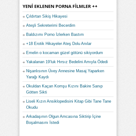
YENI EKLENEN PORNA FILMLER ++
Çıldırtan Sikiş Hikayesi
Ateşli Sekreterimi Becerdim
Baldızımı Porno İzlerken Bastım
+18 Erotik Hikayeler Ateş Dolu Anılar
Emelin o kocaman güzel götünü sikiyordum
Yakalanan 19’luk Hırsız Bedelini Amıyla Ödedi
Nişanlısının Üvey Annesine Masaj Yaparken
Yarağı Kaydı
Okuldan Kaçan Komşu Kızını Bakire Sanıp
Götten Sikti
Liseli Kızın Ansiklopedisini Kitap Gibi Tane Tane
Okudu
Arkadaşının Olgun Amcasına Siktirip İçine
Boşalmasını İstedi