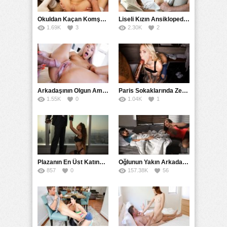
18+ Yaş
,
Amatör
,
Full HD
,
Genç
,
Gizli
,
Mobil
,
Oral Seks
,
Playboy
,
Pornhub
,
Uzun Konulu
,
Yetişkin
,
Zorla
Okuldan Kaçan Komşu Kızını Bakire Sanıp Götten Sikti
Liseli Kızın Ansiklopedisini Kitap Gibi Tane Tane Okudu
1.69K
3
2.30K
2
Arkadaşının Olgun Amcasına Siktirip İçine Boşalmasını İstedi
Paris Sokaklarında Zenci Yarağını Gırtlağına Kadar İndirdi
1.55K
0
1.04K
1
Plazanın En Üst Katında Üst Seviye Köle Fantezisi Sikişi
Oğlunun Yakın Arkadaşına Yorgan Altından Sulanan Milf
857
0
157.38K
56