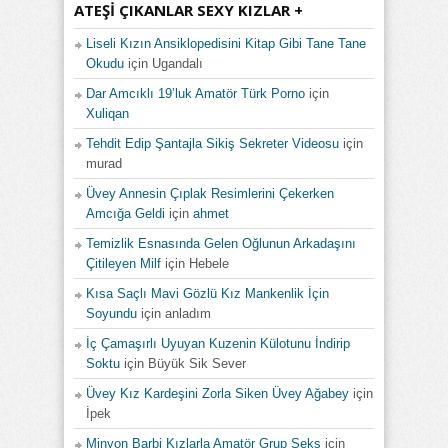
ATEŞI ÇIKANLAR SEXY KIZLAR +
Liseli Kızın Ansiklopedisini Kitap Gibi Tane Tane
Okudu
için
Ugandalı
Dar Amcıklı 19’luk Amatör Türk Porno
için
Xuliqan
Tehdit Edip Şantajla Sikiş Sekreter Videosu
için
murad
Üvey Annesin Çıplak Resimlerini Çekerken
Amcığa Geldi
için
ahmet
Temizlik Esnasında Gelen Oğlunun Arkadaşını
Çitileyen Milf
için
Hebele
Kısa Saçlı Mavi Gözlü Kız Mankenlik İçin
Soyundu
için
anladım
İç Çamaşırlı Uyuyan Kuzenin Külotunu İndirip
Soktu
için
Büyük Sik Sever
Üvey Kız Kardeşini Zorla Siken Üvey Ağabey
için
İpek
Minyon Barbi Kızlarla Amatör Grup Seks
için