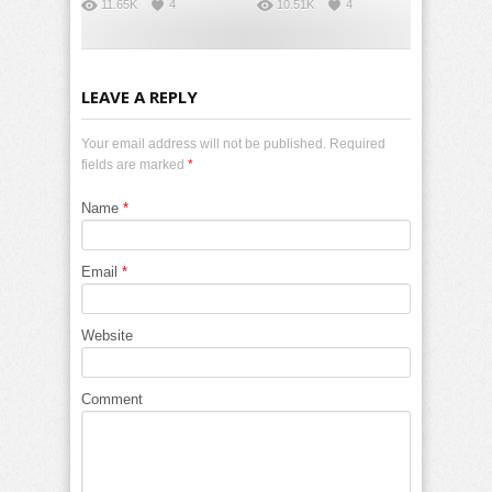
11.65K
4
10.51K
4
LEAVE A REPLY
Your email address will not be published. Required
fields are marked
*
Name
*
Email
*
Website
Comment