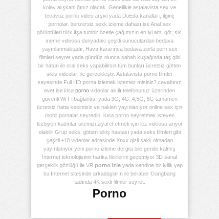
kolay alışkanlığınız olacak. Genellikle astalavista sex ve
tecavüz porno video arşivi yada DoEda kanalları, ilginç
pornolar, benzersiz sexk izleme dahası ise Anal sex
görüntüleri türk ifşa tumblr özetle çağımızın en iyi am, göt, sik,
meme videosu dünyadaki çeşitli sunuculardan bedava
yayınlanmaktadır. Hava kararınca bedava zorla porn sex
filmleri seyret yada gündüz olunca sabah kuşağında taş gibi
bir hatun ile oral seks yapabilirsin tüm bunları ücretsiz götten
sikiş videoları ile gerçekleştir. Astalavista porno filmler
sayesinde Full HD porna izlemek istemez misiniz? cevabınız
evet ise kisa
porno
videolar akıllı telefonunuz üzerinden
güvenli Wi-Fi bağlantısı yada 3G, 4G, 4,5G, 5G tamamen
ücretsiz hatta kesintisiz ve naklen yayınlanıyor online sex için
mobil pornalar seyredin. Kısa porno seyretmek isteyen
lezbiyen kadınlar sitemizi ziyaret etmek için lez videosu arıyor
olabilir Grup seks, götten sikiş hastası yada seks filmleri gibi
çeşitli +18 videolar adresinde Xnxx gizli saklı olmadan
yayınlanıyor yeni porno izleme dergisi bile geride kalmış
İnternet teknolojisinin harika fikirlerini geçemiyor 3D sanal
gerçeklik gözlüğü ile VR
porno izle
yada kendine bir iyilik yap
bu İnternet sitesinde arkadaşların ile beraber Gangbang
tadında 4K sexli filmler seyret.
Porno