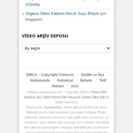
COniAbi
Orgazm Delisi Kadının Amcık Suyu Bitiyor
için
kingsporn
VIDEO ARŞIV DEPOSU
Video
Arşiv
Deposu
DMCA – Copyright Contacts
Gizlilik ve İfşa
Hakkımızda
Hukuksal
İletişim
Telif
Hakları
zero
redbillescortbayanlar.site - Copyright 2026 ©
Porno XXX
Bedava Sex Video Porna Film Tecavüz Götten Sikiş İzle
All
rights reserved.
Powered by
Astalavista
- Adam gibi porna film izle sitesi;
Bilindiği üzere mobil reklamlar yüzünden Xvideos filmleri
izlemeniz tamamen imkansız hale geldi artık sansürsüz ve
reklamsız seks izleyin diye ücretsiz hızlı videolar izlet Adult
film sitesi ile seyrettiğiniz videoları indirebilirsiniz özetle hem
porna seyret hemde pornu video indir bu web sayfası en