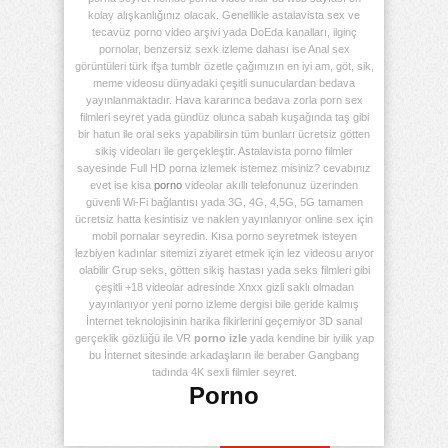
kolay alışkanlığınız olacak. Genellikle astalavista sex ve
tecavüz porno video arşivi yada DoEda kanalları, ilginç
pornolar, benzersiz sexk izleme dahası ise Anal sex
görüntüleri türk ifşa tumblr özetle çağımızın en iyi am, göt, sik,
meme videosu dünyadaki çeşitli sunuculardan bedava
yayınlanmaktadır. Hava kararınca bedava zorla porn sex
filmleri seyret yada gündüz olunca sabah kuşağında taş gibi
bir hatun ile oral seks yapabilirsin tüm bunları ücretsiz götten
sikiş videoları ile gerçekleştir. Astalavista porno filmler
sayesinde Full HD porna izlemek istemez misiniz? cevabınız
evet ise kisa
porno
videolar akıllı telefonunuz üzerinden
güvenli Wi-Fi bağlantısı yada 3G, 4G, 4,5G, 5G tamamen
ücretsiz hatta kesintisiz ve naklen yayınlanıyor online sex için
mobil pornalar seyredin. Kısa porno seyretmek isteyen
lezbiyen kadınlar sitemizi ziyaret etmek için lez videosu arıyor
olabilir Grup seks, götten sikiş hastası yada seks filmleri gibi
çeşitli +18 videolar adresinde Xnxx gizli saklı olmadan
yayınlanıyor yeni porno izleme dergisi bile geride kalmış
İnternet teknolojisinin harika fikirlerini geçemiyor 3D sanal
gerçeklik gözlüğü ile VR
porno izle
yada kendine bir iyilik yap
bu İnternet sitesinde arkadaşların ile beraber Gangbang
tadında 4K sexli filmler seyret.
Porno