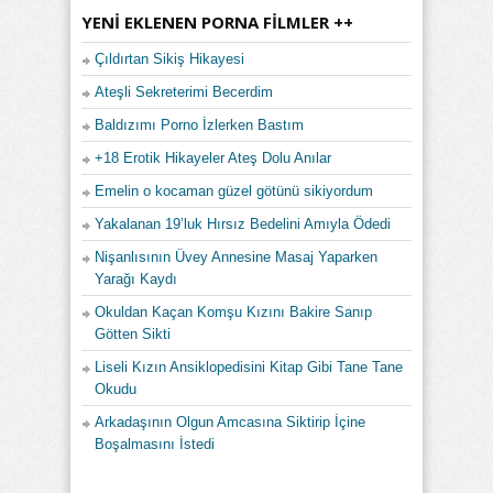
YENI EKLENEN PORNA FILMLER ++
Çıldırtan Sikiş Hikayesi
Ateşli Sekreterimi Becerdim
Baldızımı Porno İzlerken Bastım
+18 Erotik Hikayeler Ateş Dolu Anılar
Emelin o kocaman güzel götünü sikiyordum
Yakalanan 19’luk Hırsız Bedelini Amıyla Ödedi
Nişanlısının Üvey Annesine Masaj Yaparken
Yarağı Kaydı
Okuldan Kaçan Komşu Kızını Bakire Sanıp
Götten Sikti
Liseli Kızın Ansiklopedisini Kitap Gibi Tane Tane
Okudu
Arkadaşının Olgun Amcasına Siktirip İçine
Boşalmasını İstedi