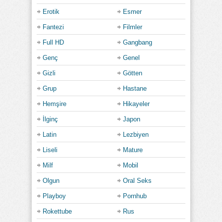
Erotik
Esmer
Fantezi
Filmler
Full HD
Gangbang
Genç
Genel
Gizli
Götten
Grup
Hastane
Hemşire
Hikayeler
İlginç
Japon
Latin
Lezbiyen
Liseli
Mature
Milf
Mobil
Olgun
Oral Seks
Playboy
Pornhub
Rokettube
Rus