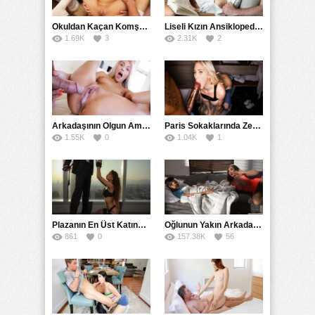
Okuldan Kaçan Komşu Kızını Bakire Sanıp Götten Sikti
Liseli Kızın Ansiklopedisini Kitap Gibi Tane Tane Okudu
1.69K
3
2.31K
2
Arkadaşının Olgun Amcasına Siktirip İçine Boşalmasını İstedi
Paris Sokaklarında Zenci Yarağını Gırtlağına Kadar İndirdi
1.55K
0
1.04K
1
Plazanın En Üst Katında Üst Seviye Köle Fantezisi Sikişi
Oğlunun Yakın Arkadaşına Yorgan Altından Sulanan Milf
861
0
157.38K
56