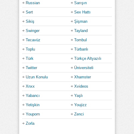
Russian
Sarışın
Sert
Sex Hattı
Sikiş
Şişman
Swinger
Tayland
Tecavüz
Tombul
Toplu
Türbanlı
Türk
Türkçe Altyazılı
Twitter
Üniversiteli
Uzun Konulu
Xhamster
Xnxx
Xvideos
Yabancı
Yaşlı
Yetişkin
Youjizz
Youporn
Zenci
Zorla