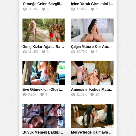
Yemeğe Gelen Sevgilisinin Arkadaşına Yarak Yedirdi
İçine Yarak Girmesini İsteyince Kuzeninin Penisini Kullandı
11.18K
3
12.56K
3
Genç Kızlar Ağaca Bağlayarak Tecavüz Etmek İstediler
Çılgın Mature Kor Ateşiyle Misafirini Yakıp Eritti
11.15K
9
10.79K
9
Eve Gitmek İçin Otostop Çeken Üniversiteli Bedelini Ödedi
Annesinin Kokoş Mature Arkadaşı Tarafından Saksoya Uğradı
6.98K
3
11.69K
10
Büyük Memeli Baldızının Takipçilerinin Çoğalması İçin Yardım Etti
Merve’lerde Kalmaya Gelen Liseli Kız Fanteziyi Dibine Verdirdi