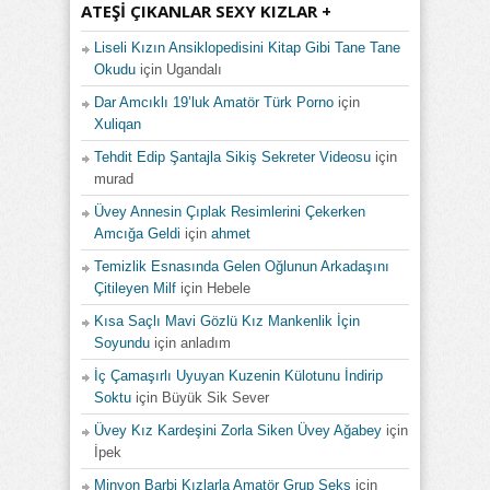
ATEŞI ÇIKANLAR SEXY KIZLAR +
Liseli Kızın Ansiklopedisini Kitap Gibi Tane Tane
Okudu
için
Ugandalı
Dar Amcıklı 19’luk Amatör Türk Porno
için
Xuliqan
Tehdit Edip Şantajla Sikiş Sekreter Videosu
için
murad
Üvey Annesin Çıplak Resimlerini Çekerken
Amcığa Geldi
için
ahmet
Temizlik Esnasında Gelen Oğlunun Arkadaşını
Çitileyen Milf
için
Hebele
Kısa Saçlı Mavi Gözlü Kız Mankenlik İçin
Soyundu
için
anladım
İç Çamaşırlı Uyuyan Kuzenin Külotunu İndirip
Soktu
için
Büyük Sik Sever
Üvey Kız Kardeşini Zorla Siken Üvey Ağabey
için
İpek
Minyon Barbi Kızlarla Amatör Grup Seks
için