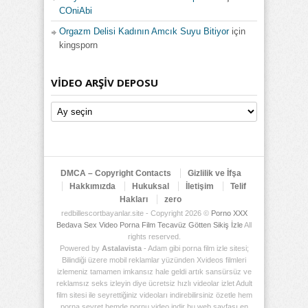
COniAbi
Orgazm Delisi Kadının Amcık Suyu Bitiyor
için
kingsporn
VIDEO ARŞIV DEPOSU
Video
Arşiv
Deposu
DMCA – Copyright Contacts
Gizlilik ve İfşa
Hakkımızda
Hukuksal
İletişim
Telif
Hakları
zero
redbillescortbayanlar.site - Copyright 2026 ©
Porno XXX
Bedava Sex Video Porna Film Tecavüz Götten Sikiş İzle
All
rights reserved.
Powered by
Astalavista
- Adam gibi porna film izle sitesi;
Bilindiği üzere mobil reklamlar yüzünden Xvideos filmleri
izlemeniz tamamen imkansız hale geldi artık sansürsüz ve
reklamsız seks izleyin diye ücretsiz hızlı videolar izlet Adult
film sitesi ile seyrettiğiniz videoları indirebilirsiniz özetle hem
porna seyret hemde pornu video indir bu web sayfası en