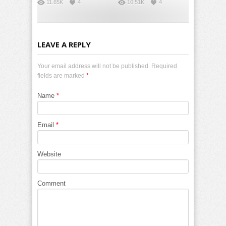
11.65K
4
10.51K
4
LEAVE A REPLY
Your email address will not be published. Required
fields are marked
*
Name
*
Email
*
Website
Comment