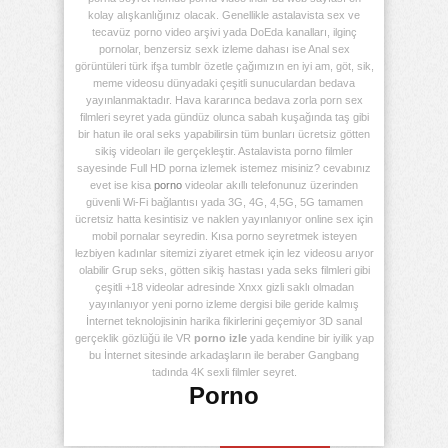
kolay alışkanlığınız olacak. Genellikle astalavista sex ve
tecavüz porno video arşivi yada DoEda kanalları, ilginç
pornolar, benzersiz sexk izleme dahası ise Anal sex
görüntüleri türk ifşa tumblr özetle çağımızın en iyi am, göt, sik,
meme videosu dünyadaki çeşitli sunuculardan bedava
yayınlanmaktadır. Hava kararınca bedava zorla porn sex
filmleri seyret yada gündüz olunca sabah kuşağında taş gibi
bir hatun ile oral seks yapabilirsin tüm bunları ücretsiz götten
sikiş videoları ile gerçekleştir. Astalavista porno filmler
sayesinde Full HD porna izlemek istemez misiniz? cevabınız
evet ise kisa
porno
videolar akıllı telefonunuz üzerinden
güvenli Wi-Fi bağlantısı yada 3G, 4G, 4,5G, 5G tamamen
ücretsiz hatta kesintisiz ve naklen yayınlanıyor online sex için
mobil pornalar seyredin. Kısa porno seyretmek isteyen
lezbiyen kadınlar sitemizi ziyaret etmek için lez videosu arıyor
olabilir Grup seks, götten sikiş hastası yada seks filmleri gibi
çeşitli +18 videolar adresinde Xnxx gizli saklı olmadan
yayınlanıyor yeni porno izleme dergisi bile geride kalmış
İnternet teknolojisinin harika fikirlerini geçemiyor 3D sanal
gerçeklik gözlüğü ile VR
porno izle
yada kendine bir iyilik yap
bu İnternet sitesinde arkadaşların ile beraber Gangbang
tadında 4K sexli filmler seyret.
Porno