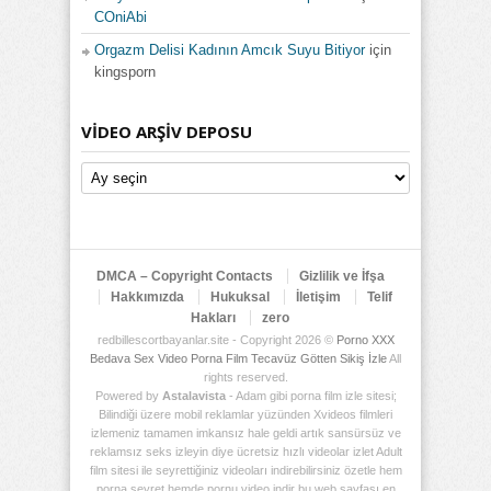
COniAbi
Orgazm Delisi Kadının Amcık Suyu Bitiyor
için
kingsporn
VIDEO ARŞIV DEPOSU
Video
Arşiv
Deposu
DMCA – Copyright Contacts
Gizlilik ve İfşa
Hakkımızda
Hukuksal
İletişim
Telif
Hakları
zero
redbillescortbayanlar.site - Copyright 2026 ©
Porno XXX
Bedava Sex Video Porna Film Tecavüz Götten Sikiş İzle
All
rights reserved.
Powered by
Astalavista
- Adam gibi porna film izle sitesi;
Bilindiği üzere mobil reklamlar yüzünden Xvideos filmleri
izlemeniz tamamen imkansız hale geldi artık sansürsüz ve
reklamsız seks izleyin diye ücretsiz hızlı videolar izlet Adult
film sitesi ile seyrettiğiniz videoları indirebilirsiniz özetle hem
porna seyret hemde pornu video indir bu web sayfası en