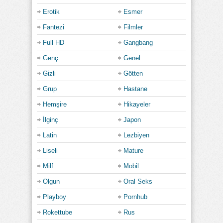
Erotik
Esmer
Fantezi
Filmler
Full HD
Gangbang
Genç
Genel
Gizli
Götten
Grup
Hastane
Hemşire
Hikayeler
İlginç
Japon
Latin
Lezbiyen
Liseli
Mature
Milf
Mobil
Olgun
Oral Seks
Playboy
Pornhub
Rokettube
Rus