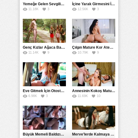
Yemeğe Gelen Sevgilisinin Arkadaşına Yarak Yedirdi
İçine Yarak Girmesini İsteyince Kuzeninin Penisini Kullandı
11.18K
3
12.56K
3
Genç Kızlar Ağaca Bağlayarak Tecavüz Etmek İstediler
Çılgın Mature Kor Ateşiyle Misafirini Yakıp Eritti
11.14K
9
10.79K
9
Eve Gitmek İçin Otostop Çeken Üniversiteli Bedelini Ödedi
Annesinin Kokoş Mature Arkadaşı Tarafından Saksoya Uğradı
6.98K
3
11.69K
10
Büyük Memeli Baldızının Takipçilerinin Çoğalması İçin Yardım Etti
Merve’lerde Kalmaya Gelen Liseli Kız Fanteziyi Dibine Verdirdi