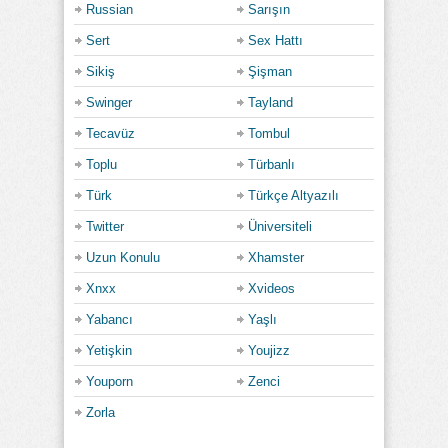
Russian
Sarışın
Sert
Sex Hattı
Sikiş
Şişman
Swinger
Tayland
Tecavüz
Tombul
Toplu
Türbanlı
Türk
Türkçe Altyazılı
Twitter
Üniversiteli
Uzun Konulu
Xhamster
Xnxx
Xvideos
Yabancı
Yaşlı
Yetişkin
Youjizz
Youporn
Zenci
Zorla