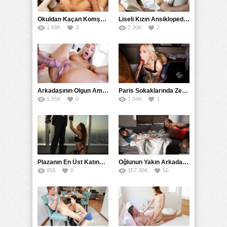
Okuldan Kaçan Komşu Kızını Bakire Sanıp Götten Sikti
Liseli Kızın Ansiklopedisini Kitap Gibi Tane Tane Okudu
1.69K
3
2.30K
2
Arkadaşının Olgun Amcasına Siktirip İçine Boşalmasını İstedi
Paris Sokaklarında Zenci Yarağını Gırtlağına Kadar İndirdi
1.55K
0
1.04K
1
Plazanın En Üst Katında Üst Seviye Köle Fantezisi Sikişi
Oğlunun Yakın Arkadaşına Yorgan Altından Sulanan Milf
855
0
157.38K
56