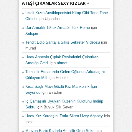
ATEŞI ÇIKANLAR SEXY KIZLAR +
Liseli Kızın Ansiklopedisini Kitap Gibi Tane Tane
Okudu
için
Ugandalı
Dar Amcıklı 19’luk Amatör Türk Porno
için
Xuliqan
Tehdit Edip Şantajla Sikiş Sekreter Videosu
için
murad
Üvey Annesin Çıplak Resimlerini Çekerken
Amcığa Geldi
için
ahmet
Temizlik Esnasında Gelen Oğlunun Arkadaşını
Çitileyen Milf
için
Hebele
Kısa Saçlı Mavi Gözlü Kız Mankenlik İçin
Soyundu
için
anladım
İç Çamaşırlı Uyuyan Kuzenin Külotunu İndirip
Soktu
için
Büyük Sik Sever
Üvey Kız Kardeşini Zorla Siken Üvey Ağabey
için
İpek
Minyon Barbi Kızlarla Amatör Grup Seks
için