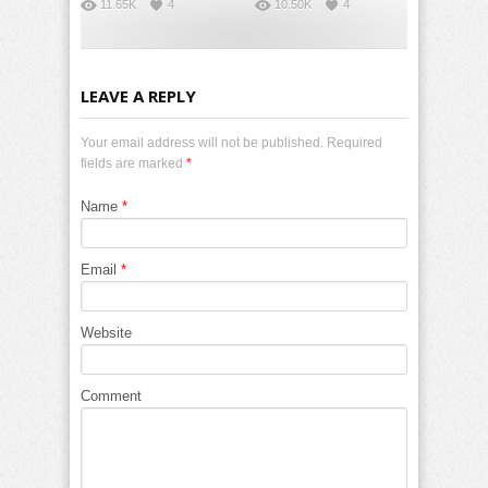
11.65K
4
10.50K
4
LEAVE A REPLY
Your email address will not be published. Required
fields are marked
*
Name
*
Email
*
Website
Comment