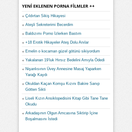
YENI EKLENEN PORNA FILMLER ++
Çıldırtan Sikiş Hikayesi
Ateşli Sekreterimi Becerdim
Baldızımı Porno İzlerken Bastım
+18 Erotik Hikayeler Ateş Dolu Anılar
Emelin o kocaman güzel götünü sikiyordum
Yakalanan 19’luk Hırsız Bedelini Amıyla Ödedi
Nişanlısının Üvey Annesine Masaj Yaparken
Yarağı Kaydı
Okuldan Kaçan Komşu Kızını Bakire Sanıp
Götten Sikti
Liseli Kızın Ansiklopedisini Kitap Gibi Tane Tane
Okudu
Arkadaşının Olgun Amcasına Siktirip İçine
Boşalmasını İstedi