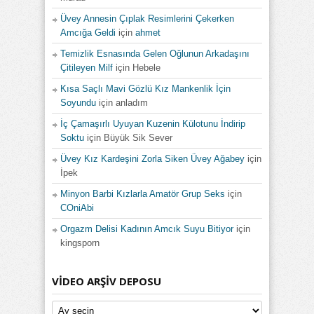
Üvey Annesin Çıplak Resimlerini Çekerken
Amcığa Geldi
için
ahmet
Temizlik Esnasında Gelen Oğlunun Arkadaşını
Çitileyen Milf
için
Hebele
Kısa Saçlı Mavi Gözlü Kız Mankenlik İçin
Soyundu
için
anladım
İç Çamaşırlı Uyuyan Kuzenin Külotunu İndirip
Soktu
için
Büyük Sik Sever
Üvey Kız Kardeşini Zorla Siken Üvey Ağabey
için
İpek
Minyon Barbi Kızlarla Amatör Grup Seks
için
COniAbi
Orgazm Delisi Kadının Amcık Suyu Bitiyor
için
kingsporn
VIDEO ARŞIV DEPOSU
Video