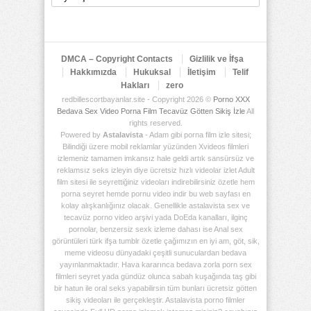
Arşiv
Deposu
DMCA – Copyright Contacts
Gizlilik ve İfşa
Hakkımızda
Hukuksal
İletişim
Telif
Hakları
zero
redbillescortbayanlar.site - Copyright 2026 ©
Porno XXX
Bedava Sex Video Porna Film Tecavüz Götten Sikiş İzle
All
rights reserved.
Powered by
Astalavista
- Adam gibi porna film izle sitesi;
Bilindiği üzere mobil reklamlar yüzünden Xvideos filmleri
izlemeniz tamamen imkansız hale geldi artık sansürsüz ve
reklamsız seks izleyin diye ücretsiz hızlı videolar izlet Adult
film sitesi ile seyrettiğiniz videoları indirebilirsiniz özetle hem
porna seyret hemde pornu video indir bu web sayfası en
kolay alışkanlığınız olacak. Genellikle astalavista sex ve
tecavüz porno video arşivi yada DoEda kanalları, ilginç
pornolar, benzersiz sexk izleme dahası ise Anal sex
görüntüleri türk ifşa tumblr özetle çağımızın en iyi am, göt, sik,
meme videosu dünyadaki çeşitli sunuculardan bedava
yayınlanmaktadır. Hava kararınca bedava zorla porn sex
filmleri seyret yada gündüz olunca sabah kuşağında taş gibi
bir hatun ile oral seks yapabilirsin tüm bunları ücretsiz götten
sikiş videoları ile gerçekleştir. Astalavista porno filmler