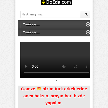
Gamze
bizim türk erkekleride
anca baksın, arayın bari bizde
yapalım.