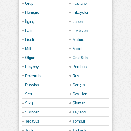
Grup
Hastane
Hemşire
Hikayeler
İlginç
Japon
Latin
Lezbiyen
Liseli
Mature
Milf
Mobil
Olgun
Oral Seks
Playboy
Pornhub
Rokettube
Rus
Russian
Sarışın
Sert
Sex Hattı
Sikiş
Şişman
Swinger
Tayland
Tecavüz
Tombul
Toplu
Türbanlı