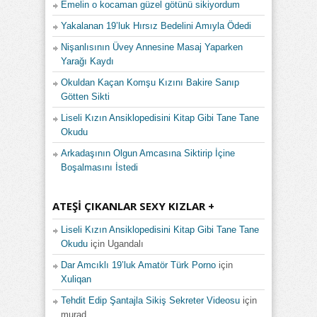
Emelin o kocaman güzel götünü sikiyordum
Yakalanan 19’luk Hırsız Bedelini Amıyla Ödedi
Nişanlısının Üvey Annesine Masaj Yaparken
Yarağı Kaydı
Okuldan Kaçan Komşu Kızını Bakire Sanıp
Götten Sikti
Liseli Kızın Ansiklopedisini Kitap Gibi Tane Tane
Okudu
Arkadaşının Olgun Amcasına Siktirip İçine
Boşalmasını İstedi
ATEŞI ÇIKANLAR SEXY KIZLAR +
Liseli Kızın Ansiklopedisini Kitap Gibi Tane Tane
Okudu
için
Ugandalı
Dar Amcıklı 19’luk Amatör Türk Porno
için
Xuliqan
Tehdit Edip Şantajla Sikiş Sekreter Videosu
için
murad