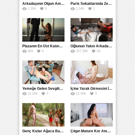
Arkadaşının Olgun Amcasına Siktirip İçine Boşalmasını İstedi
Paris Sokaklarında Zenci Yarağını Gırtlağına Kadar İndirdi
1.55K
0
1.04K
1
Plazanın En Üst Katında Üst Seviye Köle Fantezisi Sikişi
Oğlunun Yakın Arkadaşına Yorgan Altından Sulanan Milf
855
0
157.38K
56
Yemeğe Gelen Sevgilisinin Arkadaşına Yarak Yedirdi
İçine Yarak Girmesini İsteyince Kuzeninin Penisini Kullandı
11.18K
3
12.56K
3
Genç Kızlar Ağaca Bağlayarak Tecavüz Etmek İstediler
Çılgın Mature Kor Ateşiyle Misafirini Yakıp Eritti