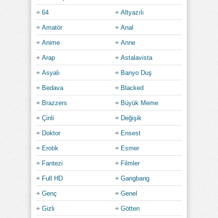
64
Altyazılı
Amatör
Anal
Anime
Anne
Arap
Astalavista
Asyalı
Banyo Duş
Bedava
Blacked
Brazzers
Büyük Meme
Çinli
Değişik
Doktor
Ensest
Erotik
Esmer
Fantezi
Filmler
Full HD
Gangbang
Genç
Genel
Gizli
Götten