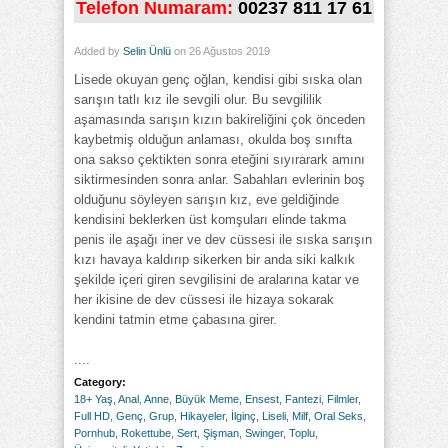
Telefon Numaram:
00237 811 17 61
Added by
Selin Ünlü
on 26 Ağustos 2019
Lisede okuyan genç oğlan, kendisi gibi sıska olan
sarışın tatlı kız ile sevgili olur. Bu sevgililik
aşamasında sarışın kızın bakireliğini çok önceden
kaybetmiş olduğun anlaması, okulda boş sınıfta
ona sakso çektikten sonra eteğini sıyırarark amını
siktirmesinden sonra anlar. Sabahları evlerinin boş
olduğunu söyleyen sarışın kız, eve geldiğinde
kendisini beklerken üst komşuları elinde takma
penis ile aşağı iner ve dev cüssesi ile sıska sarışın
kızı havaya kaldırıp sikerken bir anda siki kalkık
şekilde içeri giren sevgilisini de aralarına katar ve
her ikisine de dev cüssesi ile hizaya sokarak
kendini tatmin etme çabasına girer.
....
Category:
18+ Yaş
,
Anal
,
Anne
,
Büyük Meme
,
Ensest
,
Fantezi
,
Filmler
,
Full HD
,
Genç
,
Grup
,
Hikayeler
,
İlginç
,
Liseli
,
Milf
,
Oral Seks
,
Pornhub
,
Rokettube
,
Sert
,
Şişman
,
Swinger
,
Toplu
,