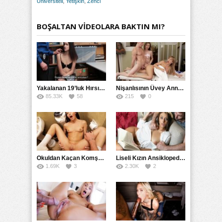
Üniversiteli
,
Yetişkin
,
Zenci
BOŞALTAN VİDEOLARA BAKTIN MI?
Yakalanan 19’luk Hırsız Bedelini Amıyla Ödedi
Nişanlısının Üvey Annesine Masaj Yaparken Yarağı Kaydı
85.33K
58
215
0
Okuldan Kaçan Komşu Kızını Bakire Sanıp Götten Sikti
Liseli Kızın Ansiklopedisini Kitap Gibi Tane Tane Okudu
1.69K
3
2.30K
2