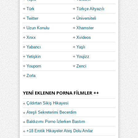
Türk
Türkçe Altyazılı
Twitter
Üniversiteli
Uzun Konulu
Xhamster
Xnxx
Xvideos
Yabancı
Yaşlı
Yetişkin
Youjizz
Youporn
Zenci
Zorla
YENI EKLENEN PORNA FILMLER ++
Çıldırtan Sikiş Hikayesi
Ateşli Sekreterimi Becerdim
Baldızımı Porno İzlerken Bastım
+18 Erotik Hikayeler Ateş Dolu Anılar