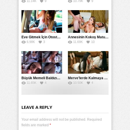
11.14K
9
10.79K
9
Eve Gitmek İçin Otostop Çeken Üniversiteli Bedelini Ödedi
Annesinin Kokoş Mature Arkadaşı Tarafından Saksoya Uğradı
6.98K
3
11.69K
10
Büyük Memeli Baldızının Takipçilerinin Çoğalması İçin Yardım Etti
Merve’lerde Kalmaya Gelen Liseli Kız Fanteziyi Dibine Verdirdi
11.65K
4
10.50K
4
LEAVE A REPLY
Your email address will not be published. Required
fields are marked
*