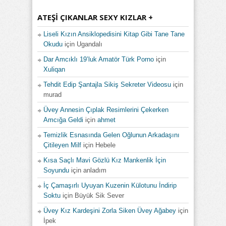
ATEŞI ÇIKANLAR SEXY KIZLAR +
Liseli Kızın Ansiklopedisini Kitap Gibi Tane Tane
Okudu
için
Ugandalı
Dar Amcıklı 19’luk Amatör Türk Porno
için
Xuliqan
Tehdit Edip Şantajla Sikiş Sekreter Videosu
için
murad
Üvey Annesin Çıplak Resimlerini Çekerken
Amcığa Geldi
için
ahmet
Temizlik Esnasında Gelen Oğlunun Arkadaşını
Çitileyen Milf
için
Hebele
Kısa Saçlı Mavi Gözlü Kız Mankenlik İçin
Soyundu
için
anladım
İç Çamaşırlı Uyuyan Kuzenin Külotunu İndirip
Soktu
için
Büyük Sik Sever
Üvey Kız Kardeşini Zorla Siken Üvey Ağabey
için
İpek