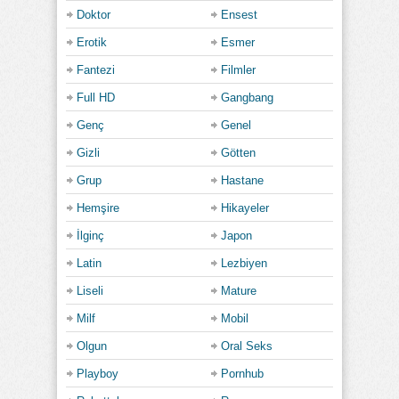
Doktor
Ensest
Erotik
Esmer
Fantezi
Filmler
Full HD
Gangbang
Genç
Genel
Gizli
Götten
Grup
Hastane
Hemşire
Hikayeler
İlginç
Japon
Latin
Lezbiyen
Liseli
Mature
Milf
Mobil
Olgun
Oral Seks
Playboy
Pornhub