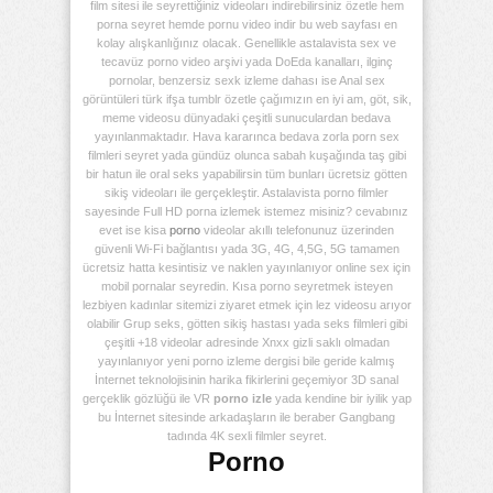
film sitesi ile seyrettiğiniz videoları indirebilirsiniz özetle hem
porna seyret hemde pornu video indir bu web sayfası en
kolay alışkanlığınız olacak. Genellikle astalavista sex ve
tecavüz porno video arşivi yada DoEda kanalları, ilginç
pornolar, benzersiz sexk izleme dahası ise Anal sex
görüntüleri türk ifşa tumblr özetle çağımızın en iyi am, göt, sik,
meme videosu dünyadaki çeşitli sunuculardan bedava
yayınlanmaktadır. Hava kararınca bedava zorla porn sex
filmleri seyret yada gündüz olunca sabah kuşağında taş gibi
bir hatun ile oral seks yapabilirsin tüm bunları ücretsiz götten
sikiş videoları ile gerçekleştir. Astalavista porno filmler
sayesinde Full HD porna izlemek istemez misiniz? cevabınız
evet ise kisa
porno
videolar akıllı telefonunuz üzerinden
güvenli Wi-Fi bağlantısı yada 3G, 4G, 4,5G, 5G tamamen
ücretsiz hatta kesintisiz ve naklen yayınlanıyor online sex için
mobil pornalar seyredin. Kısa porno seyretmek isteyen
lezbiyen kadınlar sitemizi ziyaret etmek için lez videosu arıyor
olabilir Grup seks, götten sikiş hastası yada seks filmleri gibi
çeşitli +18 videolar adresinde Xnxx gizli saklı olmadan
yayınlanıyor yeni porno izleme dergisi bile geride kalmış
İnternet teknolojisinin harika fikirlerini geçemiyor 3D sanal
gerçeklik gözlüğü ile VR
porno izle
yada kendine bir iyilik yap
bu İnternet sitesinde arkadaşların ile beraber Gangbang
tadında 4K sexli filmler seyret.
Porno