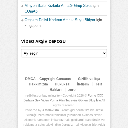
Minyon Barbi Kızlarla Amatör Grup Seks
için
COniAbi
Orgazm Delisi Kadının Amcık Suyu Bitiyor
için
kingsporn
VIDEO ARŞIV DEPOSU
Video
Arşiv
Deposu
DMCA – Copyright Contacts
Gizlilik ve İfşa
Hakkımızda
Hukuksal
İletişim
Telif
Hakları
zero
redbillescortbayanlar.site - Copyright 2026 ©
Porno XXX
Bedava Sex Video Porna Film Tecavüz Götten Sikiş İzle
All
rights reserved.
Powered by
Astalavista
- Adam gibi porna film izle sitesi;
Bilindiği üzere mobil reklamlar yüzünden Xvideos filmleri
izlemeniz tamamen imkansız hale geldi artık sansürsüz ve
reklamsız seks izleyin diye ücretsiz hızlı videolar izlet Adult