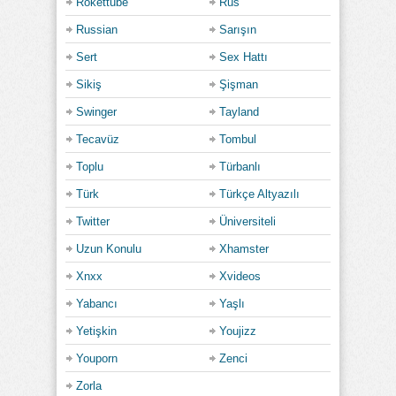
Rokettube
Rus
Russian
Sarışın
Sert
Sex Hattı
Sikiş
Şişman
Swinger
Tayland
Tecavüz
Tombul
Toplu
Türbanlı
Türk
Türkçe Altyazılı
Twitter
Üniversiteli
Uzun Konulu
Xhamster
Xnxx
Xvideos
Yabancı
Yaşlı
Yetişkin
Youjizz
Youporn
Zenci
Zorla