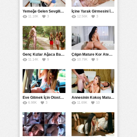
Yemeğe Gelen Sevgilisinin Arkadaşına Yarak Yedirdi
İçine Yarak Girmesini İsteyince Kuzeninin Penisini Kullandı
11.18K
3
12.56K
3
Genç Kızlar Ağaca Bağlayarak Tecavüz Etmek İstediler
Çılgın Mature Kor Ateşiyle Misafirini Yakıp Eritti
11.14K
9
10.79K
9
Eve Gitmek İçin Otostop Çeken Üniversiteli Bedelini Ödedi
Annesinin Kokoş Mature Arkadaşı Tarafından Saksoya Uğradı
6.98K
3
11.69K
10