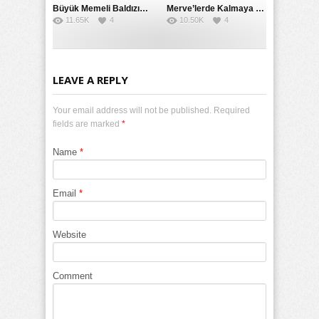
Büyük Memeli Baldızının Takipçilerinin Çoğalması İçin Yardım Etti
Merve’lerde Kalmaya Gelen Liseli Kız Fanteziyi Dibine Verdirdi
11.65K
4
10.50K
4
LEAVE A REPLY
Your email address will not be published. Required
fields are marked
*
Name
*
Email
*
Website
Comment