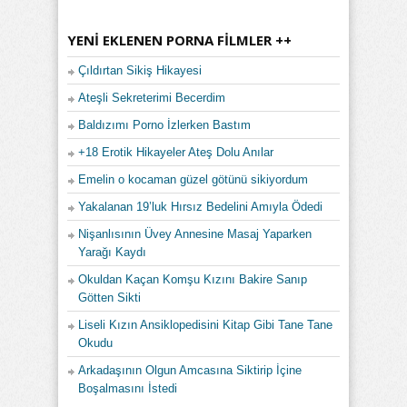
YENI EKLENEN PORNA FILMLER ++
Çıldırtan Sikiş Hikayesi
Ateşli Sekreterimi Becerdim
Baldızımı Porno İzlerken Bastım
+18 Erotik Hikayeler Ateş Dolu Anılar
Emelin o kocaman güzel götünü sikiyordum
Yakalanan 19’luk Hırsız Bedelini Amıyla Ödedi
Nişanlısının Üvey Annesine Masaj Yaparken
Yarağı Kaydı
Okuldan Kaçan Komşu Kızını Bakire Sanıp
Götten Sikti
Liseli Kızın Ansiklopedisini Kitap Gibi Tane Tane
Okudu
Arkadaşının Olgun Amcasına Siktirip İçine
Boşalmasını İstedi