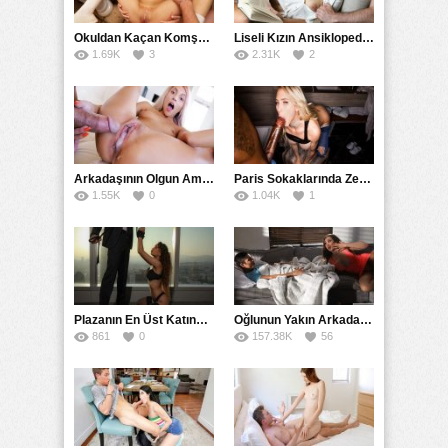
Okuldan Kaçan Komşu Kızını Bakire Sanıp Götten Sikti
Liseli Kızın Ansiklopedisini Kitap Gibi Tane Tane Okudu
1.69K
3
2.31K
2
Arkadaşının Olgun Amcasına Siktirip İçine Boşalmasını İstedi
Paris Sokaklarında Zenci Yarağını Gırtlağına Kadar İndirdi
1.55K
0
1.04K
1
Plazanın En Üst Katında Üst Seviye Köle Fantezisi Sikişi
Oğlunun Yakın Arkadaşına Yorgan Altından Sulanan Milf
861
0
157.38K
56