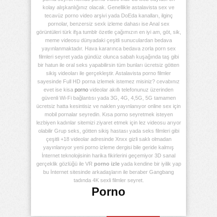
kolay alışkanlığınız olacak. Genellikle astalavista sex ve
tecavüz porno video arşivi yada DoEda kanalları, ilginç
pornolar, benzersiz sexk izleme dahası ise Anal sex
görüntüleri türk ifşa tumblr özetle çağımızın en iyi am, göt, sik,
meme videosu dünyadaki çeşitli sunuculardan bedava
yayınlanmaktadır. Hava kararınca bedava zorla porn sex
filmleri seyret yada gündüz olunca sabah kuşağında taş gibi
bir hatun ile oral seks yapabilirsin tüm bunları ücretsiz götten
sikiş videoları ile gerçekleştir. Astalavista porno filmler
sayesinde Full HD porna izlemek istemez misiniz? cevabınız
evet ise kisa
porno
videolar akıllı telefonunuz üzerinden
güvenli Wi-Fi bağlantısı yada 3G, 4G, 4,5G, 5G tamamen
ücretsiz hatta kesintisiz ve naklen yayınlanıyor online sex için
mobil pornalar seyredin. Kısa porno seyretmek isteyen
lezbiyen kadınlar sitemizi ziyaret etmek için lez videosu arıyor
olabilir Grup seks, götten sikiş hastası yada seks filmleri gibi
çeşitli +18 videolar adresinde Xnxx gizli saklı olmadan
yayınlanıyor yeni porno izleme dergisi bile geride kalmış
İnternet teknolojisinin harika fikirlerini geçemiyor 3D sanal
gerçeklik gözlüğü ile VR
porno izle
yada kendine bir iyilik yap
bu İnternet sitesinde arkadaşların ile beraber Gangbang
tadında 4K sexli filmler seyret.
Porno