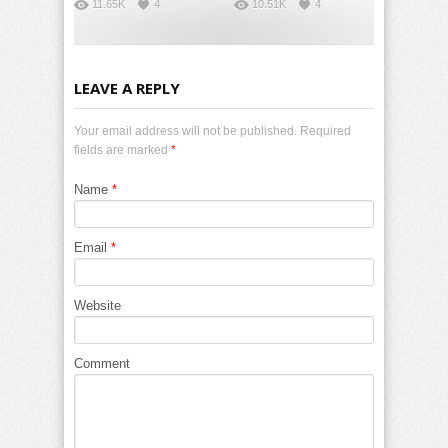
11.65K
4
10.51K
4
LEAVE A REPLY
Your email address will not be published. Required
fields are marked
*
Name
*
Email
*
Website
Comment