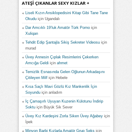
ATEŞI ÇIKANLAR SEXY KIZLAR +
Liseli Kızın Ansiklopedisini Kitap Gibi Tane Tane
Okudu
için
Ugandalı
Dar Amcıklı 19’luk Amatör Türk Porno
için
Xuliqan
Tehdit Edip Şantajla Sikiş Sekreter Videosu
için
murad
Üvey Annesin Çıplak Resimlerini Çekerken
Amcığa Geldi
için
ahmet
Temizlik Esnasında Gelen Oğlunun Arkadaşını
Çitileyen Milf
için
Hebele
Kısa Saçlı Mavi Gözlü Kız Mankenlik İçin
Soyundu
için
anladım
İç Çamaşırlı Uyuyan Kuzenin Külotunu İndirip
Soktu
için
Büyük Sik Sever
Üvey Kız Kardeşini Zorla Siken Üvey Ağabey
için
İpek
Minyon Barbi Kızlarla Amatör Grup Seks
için