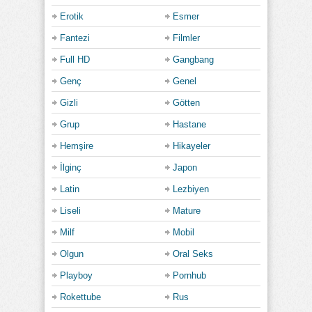
Erotik
Esmer
Fantezi
Filmler
Full HD
Gangbang
Genç
Genel
Gizli
Götten
Grup
Hastane
Hemşire
Hikayeler
İlginç
Japon
Latin
Lezbiyen
Liseli
Mature
Milf
Mobil
Olgun
Oral Seks
Playboy
Pornhub
Rokettube
Rus