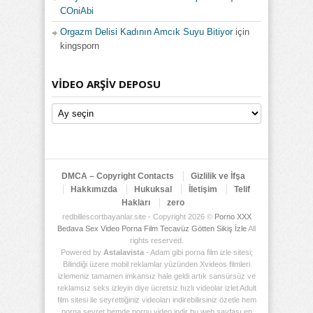
COniAbi
Orgazm Delisi Kadının Amcık Suyu Bitiyor
için
kingsporn
VIDEO ARŞIV DEPOSU
Video
Arşiv
Deposu
DMCA – Copyright Contacts
Gizlilik ve İfşa
Hakkımızda
Hukuksal
İletişim
Telif
Hakları
zero
redbillescortbayanlar.site - Copyright 2026 ©
Porno XXX
Bedava Sex Video Porna Film Tecavüz Götten Sikiş İzle
All
rights reserved.
Powered by
Astalavista
- Adam gibi porna film izle sitesi;
Bilindiği üzere mobil reklamlar yüzünden Xvideos filmleri
izlemeniz tamamen imkansız hale geldi artık sansürsüz ve
reklamsız seks izleyin diye ücretsiz hızlı videolar izlet Adult
film sitesi ile seyrettiğiniz videoları indirebilirsiniz özetle hem
porna seyret hemde pornu video indir bu web sayfası en