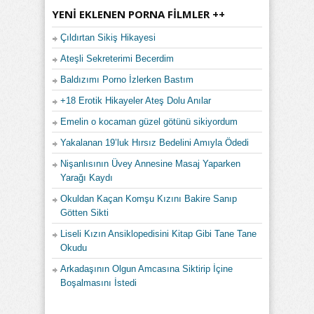
YENI EKLENEN PORNA FILMLER ++
Çıldırtan Sikiş Hikayesi
Ateşli Sekreterimi Becerdim
Baldızımı Porno İzlerken Bastım
+18 Erotik Hikayeler Ateş Dolu Anılar
Emelin o kocaman güzel götünü sikiyordum
Yakalanan 19’luk Hırsız Bedelini Amıyla Ödedi
Nişanlısının Üvey Annesine Masaj Yaparken
Yarağı Kaydı
Okuldan Kaçan Komşu Kızını Bakire Sanıp
Götten Sikti
Liseli Kızın Ansiklopedisini Kitap Gibi Tane Tane
Okudu
Arkadaşının Olgun Amcasına Siktirip İçine
Boşalmasını İstedi