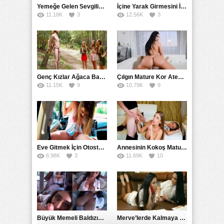
Yemeğe Gelen Sevgilisinin Arkadaşına Yarak Yedirdi
İçine Yarak Girmesini İsteyince Kuzeninin Penisini Kullandı
11.18K
3
12.56K
3
Genç Kızlar Ağaca Bağlayarak Tecavüz Etmek İstediler
Çılgın Mature Kor Ateşiyle Misafirini Yakıp Eritti
11.15K
9
10.79K
9
Eve Gitmek İçin Otostop Çeken Üniversiteli Bedelini Ödedi
Annesinin Kokoş Mature Arkadaşı Tarafından Saksoya Uğradı
6.98K
3
11.69K
10
Büyük Memeli Baldızının Takipçilerinin Çoğalması İçin Yardım Etti
Merve’lerde Kalmaya Gelen Liseli Kız Fanteziyi Dibine Verdirdi