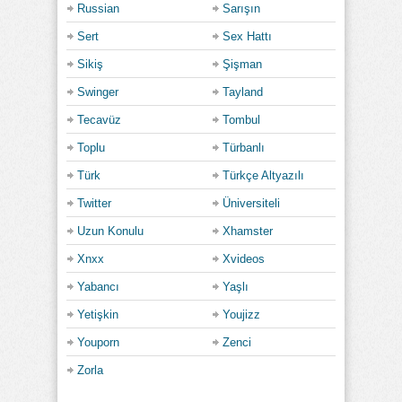
Russian
Sarışın
Sert
Sex Hattı
Sikiş
Şişman
Swinger
Tayland
Tecavüz
Tombul
Toplu
Türbanlı
Türk
Türkçe Altyazılı
Twitter
Üniversiteli
Uzun Konulu
Xhamster
Xnxx
Xvideos
Yabancı
Yaşlı
Yetişkin
Youjizz
Youporn
Zenci
Zorla