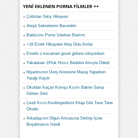
YENI EKLENEN PORNA FILMLER ++
Çıldırtan Sikiş Hikayesi
Ateşli Sekreterimi Becerdim
Baldızımı Porno İzlerken Bastım
+18 Erotik Hikayeler Ateş Dolu Anılar
Emelin o kocaman güzel götünü sikiyordum
Yakalanan 19’luk Hırsız Bedelini Amıyla Ödedi
Nişanlısının Üvey Annesine Masaj Yaparken
Yarağı Kaydı
Okuldan Kaçan Komşu Kızını Bakire Sanıp
Götten Sikti
Liseli Kızın Ansiklopedisini Kitap Gibi Tane Tane
Okudu
Arkadaşının Olgun Amcasına Siktirip İçine
Boşalmasını İstedi