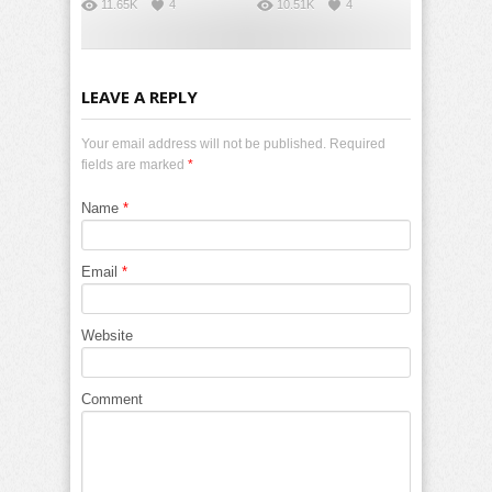
11.65K
4
10.51K
4
LEAVE A REPLY
Your email address will not be published. Required
fields are marked
*
Name
*
Email
*
Website
Comment