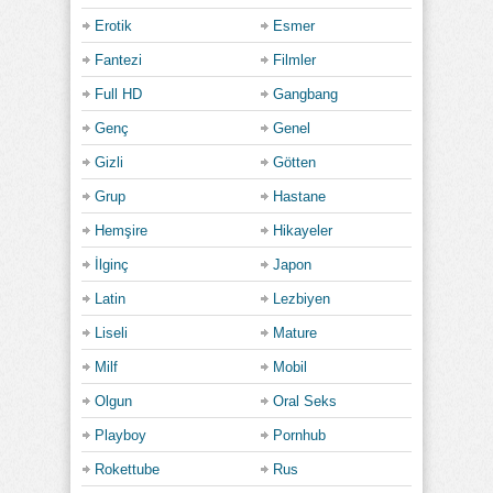
Erotik
Esmer
Fantezi
Filmler
Full HD
Gangbang
Genç
Genel
Gizli
Götten
Grup
Hastane
Hemşire
Hikayeler
İlginç
Japon
Latin
Lezbiyen
Liseli
Mature
Milf
Mobil
Olgun
Oral Seks
Playboy
Pornhub
Rokettube
Rus