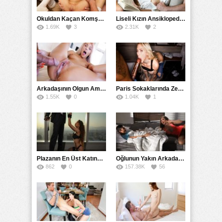
Okuldan Kaçan Komşu Kızını Bakire Sanıp Götten Sikti
Liseli Kızın Ansiklopedisini Kitap Gibi Tane Tane Okudu
1.69K
3
2.31K
2
Arkadaşının Olgun Amcasına Siktirip İçine Boşalmasını İstedi
Paris Sokaklarında Zenci Yarağını Gırtlağına Kadar İndirdi
1.55K
0
1.04K
1
Plazanın En Üst Katında Üst Seviye Köle Fantezisi Sikişi
Oğlunun Yakın Arkadaşına Yorgan Altından Sulanan Milf
862
0
157.38K
56