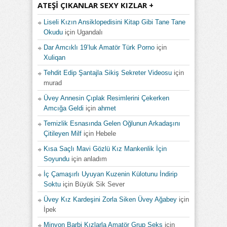
ATEŞI ÇIKANLAR SEXY KIZLAR +
Liseli Kızın Ansiklopedisini Kitap Gibi Tane Tane
Okudu
için
Ugandalı
Dar Amcıklı 19’luk Amatör Türk Porno
için
Xuliqan
Tehdit Edip Şantajla Sikiş Sekreter Videosu
için
murad
Üvey Annesin Çıplak Resimlerini Çekerken
Amcığa Geldi
için
ahmet
Temizlik Esnasında Gelen Oğlunun Arkadaşını
Çitileyen Milf
için
Hebele
Kısa Saçlı Mavi Gözlü Kız Mankenlik İçin
Soyundu
için
anladım
İç Çamaşırlı Uyuyan Kuzenin Külotunu İndirip
Soktu
için
Büyük Sik Sever
Üvey Kız Kardeşini Zorla Siken Üvey Ağabey
için
İpek
Minyon Barbi Kızlarla Amatör Grup Seks
için