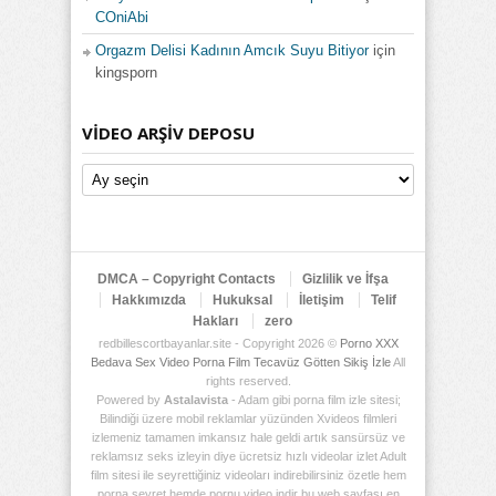
COniAbi
Orgazm Delisi Kadının Amcık Suyu Bitiyor
için
kingsporn
VIDEO ARŞIV DEPOSU
Video
Arşiv
Deposu
DMCA – Copyright Contacts
Gizlilik ve İfşa
Hakkımızda
Hukuksal
İletişim
Telif
Hakları
zero
redbillescortbayanlar.site - Copyright 2026 ©
Porno XXX
Bedava Sex Video Porna Film Tecavüz Götten Sikiş İzle
All
rights reserved.
Powered by
Astalavista
- Adam gibi porna film izle sitesi;
Bilindiği üzere mobil reklamlar yüzünden Xvideos filmleri
izlemeniz tamamen imkansız hale geldi artık sansürsüz ve
reklamsız seks izleyin diye ücretsiz hızlı videolar izlet Adult
film sitesi ile seyrettiğiniz videoları indirebilirsiniz özetle hem
porna seyret hemde pornu video indir bu web sayfası en