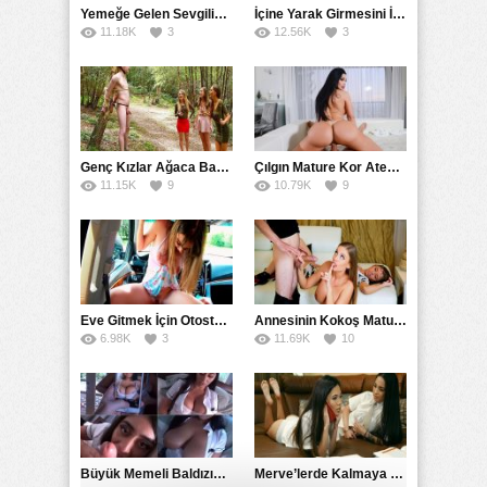
Yemeğe Gelen Sevgilisinin Arkadaşına Yarak Yedirdi
İçine Yarak Girmesini İsteyince Kuzeninin Penisini Kullandı
11.18K
3
12.56K
3
Genç Kızlar Ağaca Bağlayarak Tecavüz Etmek İstediler
Çılgın Mature Kor Ateşiyle Misafirini Yakıp Eritti
11.15K
9
10.79K
9
Eve Gitmek İçin Otostop Çeken Üniversiteli Bedelini Ödedi
Annesinin Kokoş Mature Arkadaşı Tarafından Saksoya Uğradı
6.98K
3
11.69K
10
Büyük Memeli Baldızının Takipçilerinin Çoğalması İçin Yardım Etti
Merve’lerde Kalmaya Gelen Liseli Kız Fanteziyi Dibine Verdirdi