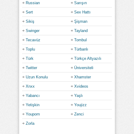
Russian
Sarışın
Sert
Sex Hattı
Sikiş
Şişman
Swinger
Tayland
Tecavüz
Tombul
Toplu
Türbanlı
Türk
Türkçe Altyazılı
Twitter
Üniversiteli
Uzun Konulu
Xhamster
Xnxx
Xvideos
Yabancı
Yaşlı
Yetişkin
Youjizz
Youporn
Zenci
Zorla