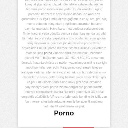
kolay alışkanlığınız olacak. Genellikle astalavista sex ve
tecavüz porno video arşivi yada DoEda kanalları, ilginç
pornolar, benzersiz sexk izleme dahası ise Anal sex
görüntüleri türk ifşa tumblr özetle çağımızın en iyi am, göt, sik,
meme videosu dünyadaki çeşitli sunuculardan bedava
yayınlanmaktadır. Hava kararınca bedava zorla porn sex
filmleri seyret yada gündüz olunca sabah kuşağında taş gibi
bir hatun ile oral seks yapabilirsin tüm bunları ücretsiz götten
sikiş videoları ile gerçekleştir. Astalavista porno filmler
sayesinde Full HD porna izlemek istemez misiniz? cevabınız
evet ise kisa
porno
videolar akıllı telefonunuz üzerinden
güvenli Wi-Fi bağlantısı yada 3G, 4G, 4,5G, 5G tamamen
ücretsiz hatta kesintisiz ve naklen yayınlanıyor online sex için
mobil pornalar seyredin. Kısa porno seyretmek isteyen
lezbiyen kadınlar sitemizi ziyaret etmek için lez videosu arıyor
olabilir Grup seks, götten sikiş hastası yada seks filmleri gibi
çeşitli +18 videolar adresinde Xnxx gizli saklı olmadan
yayınlanıyor yeni porno izleme dergisi bile geride kalmış
İnternet teknolojisinin harika fikirlerini geçemiyor 3D sanal
gerçeklik gözlüğü ile VR
porno izle
yada kendine bir iyilik yap
bu İnternet sitesinde arkadaşların ile beraber Gangbang
tadında 4K sexli filmler seyret.
Porno