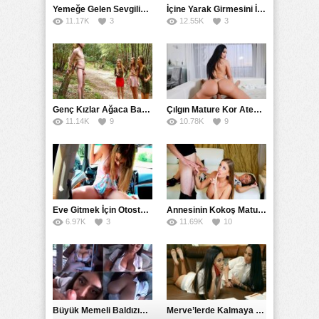
Yemeğe Gelen Sevgilisinin Arkadaşına Yarak Yedirdi
İçine Yarak Girmesini İsteyince Kuzeninin Penisini Kullandı
11.17K
3
12.55K
3
Genç Kızlar Ağaca Bağlayarak Tecavüz Etmek İstediler
Çılgın Mature Kor Ateşiyle Misafirini Yakıp Eritti
11.14K
9
10.78K
9
Eve Gitmek İçin Otostop Çeken Üniversiteli Bedelini Ödedi
Annesinin Kokoş Mature Arkadaşı Tarafından Saksoya Uğradı
6.97K
3
11.69K
10
Büyük Memeli Baldızının Takipçilerinin Çoğalması İçin Yardım Etti
Merve’lerde Kalmaya Gelen Liseli Kız Fanteziyi Dibine Verdirdi