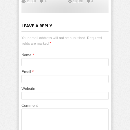
11.65K
4
10.50K
4
LEAVE A REPLY
Your email address will not be published. Required
fields are marked
*
Name
*
Email
*
Website
Comment