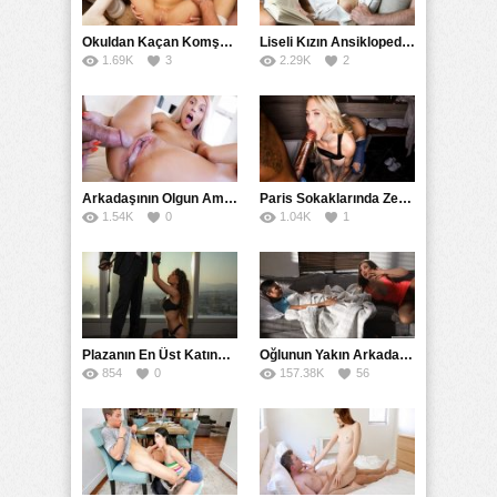
Okuldan Kaçan Komşu Kızını Bakire Sanıp Götten Sikti
Liseli Kızın Ansiklopedisini Kitap Gibi Tane Tane Okudu
1.69K
3
2.29K
2
Arkadaşının Olgun Amcasına Siktirip İçine Boşalmasını İstedi
Paris Sokaklarında Zenci Yarağını Gırtlağına Kadar İndirdi
1.54K
0
1.04K
1
Plazanın En Üst Katında Üst Seviye Köle Fantezisi Sikişi
Oğlunun Yakın Arkadaşına Yorgan Altından Sulanan Milf
854
0
157.38K
56