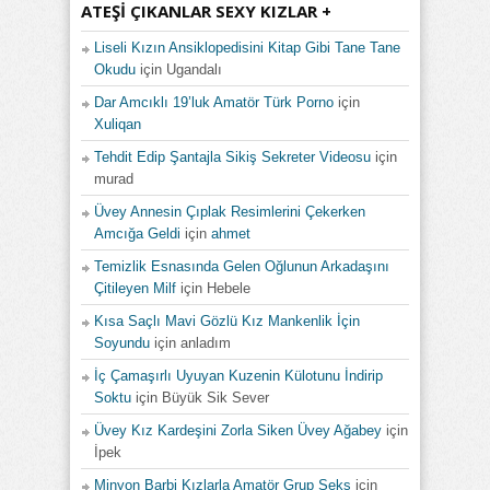
ATEŞI ÇIKANLAR SEXY KIZLAR +
Liseli Kızın Ansiklopedisini Kitap Gibi Tane Tane
Okudu
için
Ugandalı
Dar Amcıklı 19’luk Amatör Türk Porno
için
Xuliqan
Tehdit Edip Şantajla Sikiş Sekreter Videosu
için
murad
Üvey Annesin Çıplak Resimlerini Çekerken
Amcığa Geldi
için
ahmet
Temizlik Esnasında Gelen Oğlunun Arkadaşını
Çitileyen Milf
için
Hebele
Kısa Saçlı Mavi Gözlü Kız Mankenlik İçin
Soyundu
için
anladım
İç Çamaşırlı Uyuyan Kuzenin Külotunu İndirip
Soktu
için
Büyük Sik Sever
Üvey Kız Kardeşini Zorla Siken Üvey Ağabey
için
İpek
Minyon Barbi Kızlarla Amatör Grup Seks
için