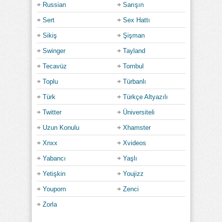
Russian
Sarışın
Sert
Sex Hattı
Sikiş
Şişman
Swinger
Tayland
Tecavüz
Tombul
Toplu
Türbanlı
Türk
Türkçe Altyazılı
Twitter
Üniversiteli
Uzun Konulu
Xhamster
Xnxx
Xvideos
Yabancı
Yaşlı
Yetişkin
Youjizz
Youporn
Zenci
Zorla