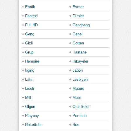
Erotik
Esmer
Fantezi
Filmler
Full HD
Gangbang
Genç
Genel
Gizli
Götten
Grup
Hastane
Hemşire
Hikayeler
İlginç
Japon
Latin
Lezbiyen
Liseli
Mature
Milf
Mobil
Olgun
Oral Seks
Playboy
Pornhub
Rokettube
Rus