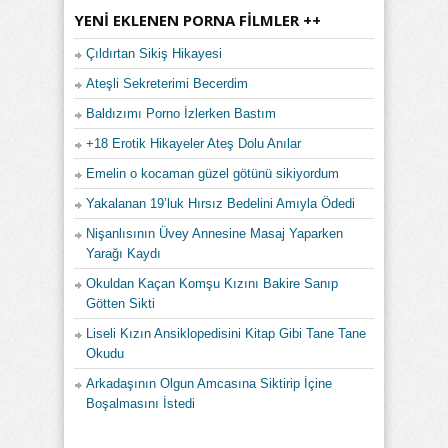
YENI EKLENEN PORNA FILMLER ++
Çıldırtan Sikiş Hikayesi
Ateşli Sekreterimi Becerdim
Baldızımı Porno İzlerken Bastım
+18 Erotik Hikayeler Ateş Dolu Anılar
Emelin o kocaman güzel götünü sikiyordum
Yakalanan 19’luk Hırsız Bedelini Amıyla Ödedi
Nişanlısının Üvey Annesine Masaj Yaparken
Yarağı Kaydı
Okuldan Kaçan Komşu Kızını Bakire Sanıp
Götten Sikti
Liseli Kızın Ansiklopedisini Kitap Gibi Tane Tane
Okudu
Arkadaşının Olgun Amcasına Siktirip İçine
Boşalmasını İstedi