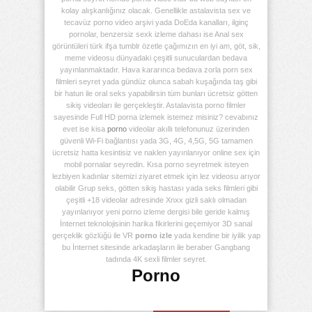
kolay alışkanlığınız olacak. Genellikle astalavista sex ve
tecavüz porno video arşivi yada DoEda kanalları, ilginç
pornolar, benzersiz sexk izleme dahası ise Anal sex
görüntüleri türk ifşa tumblr özetle çağımızın en iyi am, göt, sik,
meme videosu dünyadaki çeşitli sunuculardan bedava
yayınlanmaktadır. Hava kararınca bedava zorla porn sex
filmleri seyret yada gündüz olunca sabah kuşağında taş gibi
bir hatun ile oral seks yapabilirsin tüm bunları ücretsiz götten
sikiş videoları ile gerçekleştir. Astalavista porno filmler
sayesinde Full HD porna izlemek istemez misiniz? cevabınız
evet ise kisa
porno
videolar akıllı telefonunuz üzerinden
güvenli Wi-Fi bağlantısı yada 3G, 4G, 4,5G, 5G tamamen
ücretsiz hatta kesintisiz ve naklen yayınlanıyor online sex için
mobil pornalar seyredin. Kısa porno seyretmek isteyen
lezbiyen kadınlar sitemizi ziyaret etmek için lez videosu arıyor
olabilir Grup seks, götten sikiş hastası yada seks filmleri gibi
çeşitli +18 videolar adresinde Xnxx gizli saklı olmadan
yayınlanıyor yeni porno izleme dergisi bile geride kalmış
İnternet teknolojisinin harika fikirlerini geçemiyor 3D sanal
gerçeklik gözlüğü ile VR
porno izle
yada kendine bir iyilik yap
bu İnternet sitesinde arkadaşların ile beraber Gangbang
tadında 4K sexli filmler seyret.
Porno