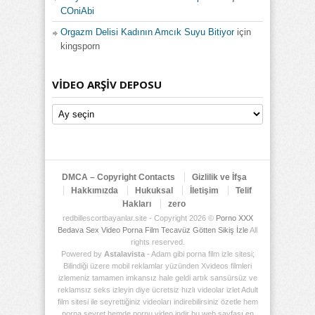
COniAbi
Orgazm Delisi Kadının Amcık Suyu Bitiyor
için
kingsporn
VIDEO ARŞIV DEPOSU
Video
Arşiv
Deposu
DMCA – Copyright Contacts
Gizlilik ve İfşa
Hakkımızda
Hukuksal
İletişim
Telif
Hakları
zero
redbillescortbayanlar.site - Copyright 2026 ©
Porno XXX
Bedava Sex Video Porna Film Tecavüz Götten Sikiş İzle
All
rights reserved.
Powered by
Astalavista
- Adam gibi porna film izle sitesi;
Bilindiği üzere mobil reklamlar yüzünden Xvideos filmleri
izlemeniz tamamen imkansız hale geldi artık sansürsüz ve
reklamsız seks izleyin diye ücretsiz hızlı videolar izlet Adult
film sitesi ile seyrettiğiniz videoları indirebilirsiniz özetle hem
porna seyret hemde pornu video indir bu web sayfası en