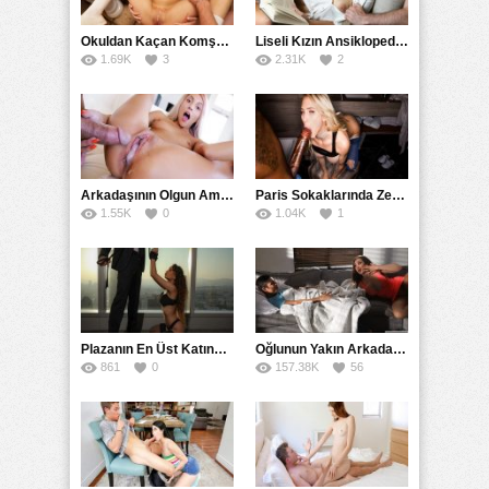
Okuldan Kaçan Komşu Kızını Bakire Sanıp Götten Sikti
Liseli Kızın Ansiklopedisini Kitap Gibi Tane Tane Okudu
1.69K
3
2.31K
2
Arkadaşının Olgun Amcasına Siktirip İçine Boşalmasını İstedi
Paris Sokaklarında Zenci Yarağını Gırtlağına Kadar İndirdi
1.55K
0
1.04K
1
Plazanın En Üst Katında Üst Seviye Köle Fantezisi Sikişi
Oğlunun Yakın Arkadaşına Yorgan Altından Sulanan Milf
861
0
157.38K
56