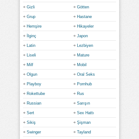
Gizli
Götten
Grup
Hastane
Hemşire
Hikayeler
İlginç
Japon
Latin
Lezbiyen
Liseli
Mature
Milf
Mobil
Olgun
Oral Seks
Playboy
Pornhub
Rokettube
Rus
Russian
Sarışın
Sert
Sex Hattı
Sikiş
Şişman
Swinger
Tayland