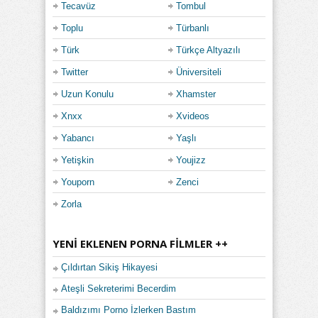
Tecavüz
Tombul
Toplu
Türbanlı
Türk
Türkçe Altyazılı
Twitter
Üniversiteli
Uzun Konulu
Xhamster
Xnxx
Xvideos
Yabancı
Yaşlı
Yetişkin
Youjizz
Youporn
Zenci
Zorla
YENI EKLENEN PORNA FILMLER ++
Çıldırtan Sikiş Hikayesi
Ateşli Sekreterimi Becerdim
Baldızımı Porno İzlerken Bastım