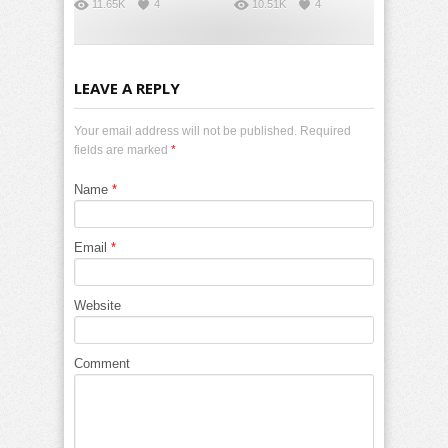
11.65K
4
10.51K
4
LEAVE A REPLY
Your email address will not be published. Required
fields are marked
*
Name
*
Email
*
Website
Comment