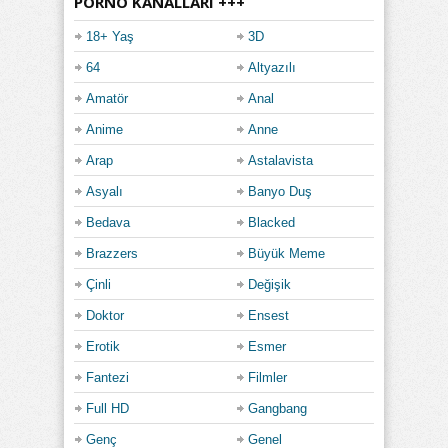
PORNO KANALLARI +++
18+ Yaş
3D
64
Altyazılı
Amatör
Anal
Anime
Anne
Arap
Astalavista
Asyalı
Banyo Duş
Bedava
Blacked
Brazzers
Büyük Meme
Çinli
Değişik
Doktor
Ensest
Erotik
Esmer
Fantezi
Filmler
Full HD
Gangbang
Genç
Genel