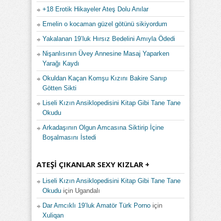
+18 Erotik Hikayeler Ateş Dolu Anılar
Emelin o kocaman güzel götünü sikiyordum
Yakalanan 19’luk Hırsız Bedelini Amıyla Ödedi
Nişanlısının Üvey Annesine Masaj Yaparken
Yarağı Kaydı
Okuldan Kaçan Komşu Kızını Bakire Sanıp
Götten Sikti
Liseli Kızın Ansiklopedisini Kitap Gibi Tane Tane
Okudu
Arkadaşının Olgun Amcasına Siktirip İçine
Boşalmasını İstedi
ATEŞI ÇIKANLAR SEXY KIZLAR +
Liseli Kızın Ansiklopedisini Kitap Gibi Tane Tane
Okudu
için
Ugandalı
Dar Amcıklı 19’luk Amatör Türk Porno
için
Xuliqan