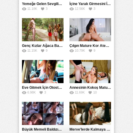
Yemeğe Gelen Sevgilisinin Arkadaşına Yarak Yedirdi
İçine Yarak Girmesini İsteyince Kuzeninin Penisini Kullandı
11.18K
3
12.56K
3
Genç Kızlar Ağaca Bağlayarak Tecavüz Etmek İstediler
Çılgın Mature Kor Ateşiyle Misafirini Yakıp Eritti
11.15K
9
10.79K
9
Eve Gitmek İçin Otostop Çeken Üniversiteli Bedelini Ödedi
Annesinin Kokoş Mature Arkadaşı Tarafından Saksoya Uğradı
6.98K
3
11.69K
10
Büyük Memeli Baldızının Takipçilerinin Çoğalması İçin Yardım Etti
Merve’lerde Kalmaya Gelen Liseli Kız Fanteziyi Dibine Verdirdi