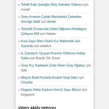
Tehdit Edip Şantajla Sikiş Sekreter Videosu
için
murad
Üvey Annesin Çıplak Resimlerini Çekerken
Amcığa Geldi
için
ahmet
Temizlik Esnasında Gelen Oğlunun Arkadaşını
Çitileyen Milf
için
Hebele
Kısa Saçlı Mavi Gözlü Kız Mankenlik İçin
Soyundu
için
anladım
İç Çamaşırlı Uyuyan Kuzenin Külotunu İndirip
Soktu
için
Büyük Sik Sever
Üvey Kız Kardeşini Zorla Siken Üvey Ağabey
için
İpek
Minyon Barbi Kızlarla Amatör Grup Seks
için
COniAbi
Orgazm Delisi Kadının Amcık Suyu Bitiyor
için
kingsporn
VIDEO ARŞIV DEPOSU