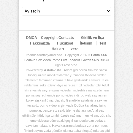
Video
Arşiv
Deposu
DMCA – Copyright Contacts
Gizlilik ve İfşa
Hakkımızda
Hukuksal
İletişim
Telif
Hakları
zero
redbillescortbayanlar.site - Copyright 2026 ©
Porno XXX
Bedava Sex Video Porna Film Tecavüz Götten Sikiş İzle
All
rights reserved.
Powered by
Astalavista
- Adam gibi porna film izle sitesi;
Bilindiği üzere mobil reklamlar yüzünden Xvideos filmleri
izlemeniz tamamen imkansız hale geldi artık sansürsüz ve
reklamsız seks izleyin diye ücretsiz hızlı videolar izlet Adult
film sitesi ile seyrettiğiniz videoları indirebilirsiniz özetle hem
porna seyret hemde pornu video indir bu web sayfası en
kolay alışkanlığınız olacak. Genellikle astalavista sex ve
tecavüz porno video arşivi yada DoEda kanalları, ilginç
pornolar, benzersiz sexk izleme dahası ise Anal sex
görüntüleri türk ifşa tumblr özetle çağımızın en iyi am, göt, sik,
meme videosu dünyadaki çeşitli sunuculardan bedava
yayınlanmaktadır. Hava kararınca bedava zorla porn sex
filmleri seyret yada gündüz olunca sabah kuşağında taş gibi