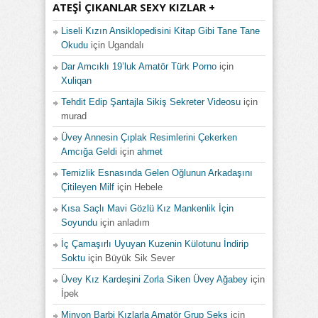
ATEŞI ÇIKANLAR SEXY KIZLAR +
Liseli Kızın Ansiklopedisini Kitap Gibi Tane Tane
Okudu
için
Ugandalı
Dar Amcıklı 19’luk Amatör Türk Porno
için
Xuliqan
Tehdit Edip Şantajla Sikiş Sekreter Videosu
için
murad
Üvey Annesin Çıplak Resimlerini Çekerken
Amcığa Geldi
için
ahmet
Temizlik Esnasında Gelen Oğlunun Arkadaşını
Çitileyen Milf
için
Hebele
Kısa Saçlı Mavi Gözlü Kız Mankenlik İçin
Soyundu
için
anladım
İç Çamaşırlı Uyuyan Kuzenin Külotunu İndirip
Soktu
için
Büyük Sik Sever
Üvey Kız Kardeşini Zorla Siken Üvey Ağabey
için
İpek
Minyon Barbi Kızlarla Amatör Grup Seks
için