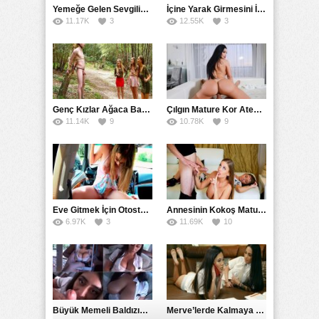
Yemeğe Gelen Sevgilisinin Arkadaşına Yarak Yedirdi
İçine Yarak Girmesini İsteyince Kuzeninin Penisini Kullandı
11.17K
3
12.55K
3
Genç Kızlar Ağaca Bağlayarak Tecavüz Etmek İstediler
Çılgın Mature Kor Ateşiyle Misafirini Yakıp Eritti
11.14K
9
10.78K
9
Eve Gitmek İçin Otostop Çeken Üniversiteli Bedelini Ödedi
Annesinin Kokoş Mature Arkadaşı Tarafından Saksoya Uğradı
6.97K
3
11.69K
10
Büyük Memeli Baldızının Takipçilerinin Çoğalması İçin Yardım Etti
Merve’lerde Kalmaya Gelen Liseli Kız Fanteziyi Dibine Verdirdi