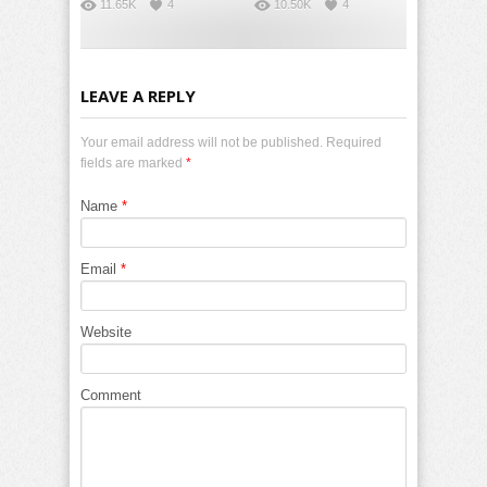
11.65K
4
10.50K
4
LEAVE A REPLY
Your email address will not be published. Required
fields are marked
*
Name
*
Email
*
Website
Comment