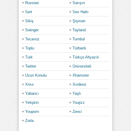
Russian
Sarışın
Sert
Sex Hattı
Sikiş
Şişman
Swinger
Tayland
Tecavüz
Tombul
Toplu
Türbanlı
Türk
Türkçe Altyazılı
Twitter
Üniversiteli
Uzun Konulu
Xhamster
Xnxx
Xvideos
Yabancı
Yaşlı
Yetişkin
Youjizz
Youporn
Zenci
Zorla