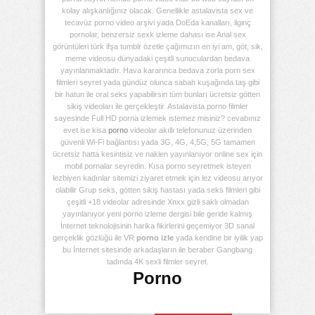
kolay alışkanlığınız olacak. Genellikle astalavista sex ve
tecavüz porno video arşivi yada DoEda kanalları, ilginç
pornolar, benzersiz sexk izleme dahası ise Anal sex
görüntüleri türk ifşa tumblr özetle çağımızın en iyi am, göt, sik,
meme videosu dünyadaki çeşitli sunuculardan bedava
yayınlanmaktadır. Hava kararınca bedava zorla porn sex
filmleri seyret yada gündüz olunca sabah kuşağında taş gibi
bir hatun ile oral seks yapabilirsin tüm bunları ücretsiz götten
sikiş videoları ile gerçekleştir. Astalavista porno filmler
sayesinde Full HD porna izlemek istemez misiniz? cevabınız
evet ise kisa
porno
videolar akıllı telefonunuz üzerinden
güvenli Wi-Fi bağlantısı yada 3G, 4G, 4,5G, 5G tamamen
ücretsiz hatta kesintisiz ve naklen yayınlanıyor online sex için
mobil pornalar seyredin. Kısa porno seyretmek isteyen
lezbiyen kadınlar sitemizi ziyaret etmek için lez videosu arıyor
olabilir Grup seks, götten sikiş hastası yada seks filmleri gibi
çeşitli +18 videolar adresinde Xnxx gizli saklı olmadan
yayınlanıyor yeni porno izleme dergisi bile geride kalmış
İnternet teknolojisinin harika fikirlerini geçemiyor 3D sanal
gerçeklik gözlüğü ile VR
porno izle
yada kendine bir iyilik yap
bu İnternet sitesinde arkadaşların ile beraber Gangbang
tadında 4K sexli filmler seyret.
Porno