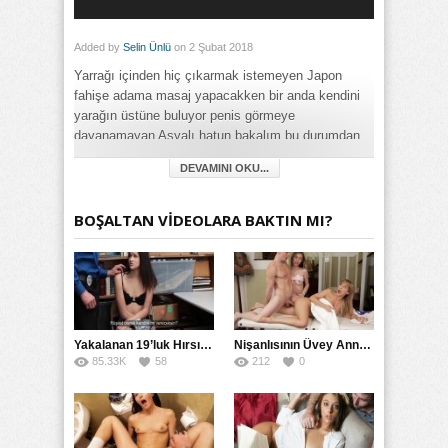
Added by
Selin Ünlü
on 2 Şubat 2018
Yarrağı içinden hiç çıkarmak istemeyen Japon
fahişe adama masaj yapacakken bir anda kendini
yarağın üstüne buluyor penis görmeye
dayanamayan Asyalı hatun bakalım bu durumdan
ne kadar faydalanabilecek adamda iştahla cevap
DEVAMINI OKU...
verirse tadından yenmeyen güzel seks filmi
seyretmemizi sağlayacaktır.
BOŞALTAN VİDEOLARA BAKTIN MI?
Category:
Asyalı
,
Çinli
,
Esmer
,
Fantezi
,
Filmler
,
Full HD
,
Japon
,
Mobil
,
Olgun
,
Oral Seks
,
Playboy
,
Tayland
Yakalanan 19’luk Hırsız Bedelini Amıyla Ödedi
Nişanlısının Üvey Annesine Masaj Yaparken Yarağı Kaydı
85.33K
58
212
0