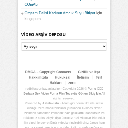
COniAbi
Orgazm Delisi Kadının Amcık Suyu Bitiyor
için
kingsporn
VIDEO ARŞIV DEPOSU
Video
Arşiv
Deposu
DMCA – Copyright Contacts
Gizlilik ve İfşa
Hakkımızda
Hukuksal
İletişim
Telif
Hakları
zero
redbillescortbayanlar.site - Copyright 2026 ©
Porno XXX
Bedava Sex Video Porna Film Tecavüz Götten Sikiş İzle
All
rights reserved.
Powered by
Astalavista
- Adam gibi porna film izle sitesi;
Bilindiği üzere mobil reklamlar yüzünden Xvideos filmleri
izlemeniz tamamen imkansız hale geldi artık sansürsüz ve
reklamsız seks izleyin diye ücretsiz hızlı videolar izlet Adult
film sitesi ile seyrettiğiniz videoları indirebilirsiniz özetle hem
porna seyret hemde pornu video indir bu web sayfası en