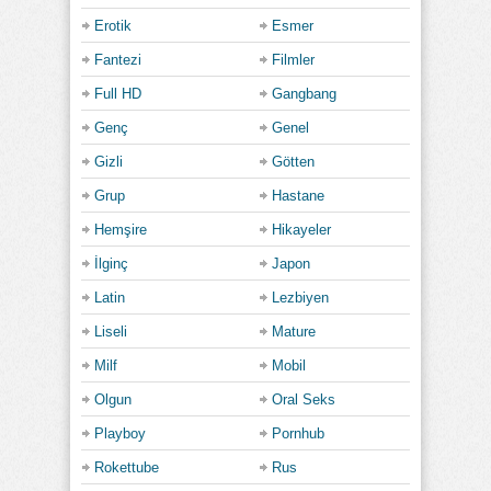
Erotik
Esmer
Fantezi
Filmler
Full HD
Gangbang
Genç
Genel
Gizli
Götten
Grup
Hastane
Hemşire
Hikayeler
İlginç
Japon
Latin
Lezbiyen
Liseli
Mature
Milf
Mobil
Olgun
Oral Seks
Playboy
Pornhub
Rokettube
Rus