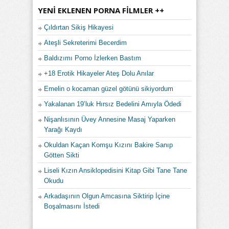
YENI EKLENEN PORNA FILMLER ++
Çıldırtan Sikiş Hikayesi
Ateşli Sekreterimi Becerdim
Baldızımı Porno İzlerken Bastım
+18 Erotik Hikayeler Ateş Dolu Anılar
Emelin o kocaman güzel götünü sikiyordum
Yakalanan 19’luk Hırsız Bedelini Amıyla Ödedi
Nişanlısının Üvey Annesine Masaj Yaparken
Yarağı Kaydı
Okuldan Kaçan Komşu Kızını Bakire Sanıp
Götten Sikti
Liseli Kızın Ansiklopedisini Kitap Gibi Tane Tane
Okudu
Arkadaşının Olgun Amcasına Siktirip İçine
Boşalmasını İstedi