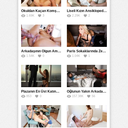
Okuldan Kaçan Komşu Kızını Bakire Sanıp Götten Sikti
Liseli Kızın Ansiklopedisini Kitap Gibi Tane Tane Okudu
1.69K
3
2.29K
2
Arkadaşının Olgun Amcasına Siktirip İçine Boşalmasını İstedi
Paris Sokaklarında Zenci Yarağını Gırtlağına Kadar İndirdi
1.54K
0
1.04K
1
Plazanın En Üst Katında Üst Seviye Köle Fantezisi Sikişi
Oğlunun Yakın Arkadaşına Yorgan Altından Sulanan Milf
853
0
157.38K
56