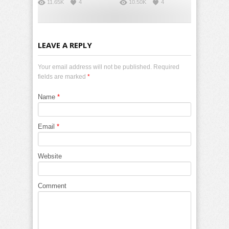
11.65K
4
10.50K
4
LEAVE A REPLY
Your email address will not be published. Required
fields are marked
*
Name
*
Email
*
Website
Comment