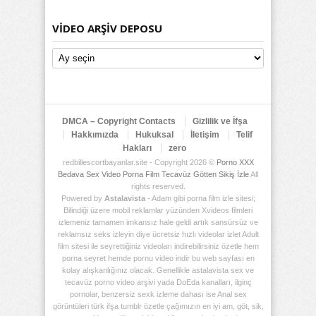
VIDEO ARŞIV DEPOSU
Video
Arşiv
Deposu
DMCA – Copyright Contacts
Gizlilik ve İfşa
Hakkımızda
Hukuksal
İletişim
Telif
Hakları
zero
redbillescortbayanlar.site - Copyright 2026 ©
Porno XXX
Bedava Sex Video Porna Film Tecavüz Götten Sikiş İzle
All
rights reserved.
Powered by
Astalavista
- Adam gibi porna film izle sitesi;
Bilindiği üzere mobil reklamlar yüzünden Xvideos filmleri
izlemeniz tamamen imkansız hale geldi artık sansürsüz ve
reklamsız seks izleyin diye ücretsiz hızlı videolar izlet Adult
film sitesi ile seyrettiğiniz videoları indirebilirsiniz özetle hem
porna seyret hemde pornu video indir bu web sayfası en
kolay alışkanlığınız olacak. Genellikle astalavista sex ve
tecavüz porno video arşivi yada DoEda kanalları, ilginç
pornolar, benzersiz sexk izleme dahası ise Anal sex
görüntüleri türk ifşa tumblr özetle çağımızın en iyi am, göt, sik,