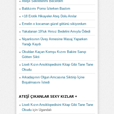
Ateşli Sekreterimi Becerdim
Baldızımı Porno İzlerken Bastım
+18 Erotik Hikayeler Ateş Dolu Anılar
Emelin o kocaman güzel götünü sikiyordum
Yakalanan 19’luk Hırsız Bedelini Amıyla Ödedi
Nişanlısının Üvey Annesine Masaj Yaparken
Yarağı Kaydı
Okuldan Kaçan Komşu Kızını Bakire Sanıp
Götten Sikti
Liseli Kızın Ansiklopedisini Kitap Gibi Tane Tane
Okudu
Arkadaşının Olgun Amcasına Siktirip İçine
Boşalmasını İstedi
ATEŞI ÇIKANLAR SEXY KIZLAR +
Liseli Kızın Ansiklopedisini Kitap Gibi Tane Tane
Okudu
için
Ugandalı