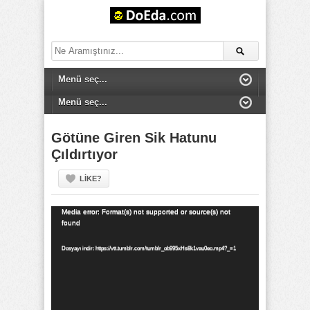
Götüne Giren Sik Hatunu
Çıldırtıyor
LIKE?
Video
Media error: Format(s) not supported or source(s) not
found
oynatıcı
Dosyayı indir: https://vtt.tumblr.com/tumblr_ob995xHs8k1vau0eo.mp4?_=1