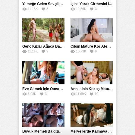
Yemeğe Gelen Sevgilisinin Arkadaşına Yarak Yedirdi
İçine Yarak Girmesini İsteyince Kuzeninin Penisini Kullandı
11.18K
3
12.56K
3
Genç Kızlar Ağaca Bağlayarak Tecavüz Etmek İstediler
Çılgın Mature Kor Ateşiyle Misafirini Yakıp Eritti
11.14K
9
10.79K
9
Eve Gitmek İçin Otostop Çeken Üniversiteli Bedelini Ödedi
Annesinin Kokoş Mature Arkadaşı Tarafından Saksoya Uğradı
6.98K
3
11.69K
10
Büyük Memeli Baldızının Takipçilerinin Çoğalması İçin Yardım Etti
Merve’lerde Kalmaya Gelen Liseli Kız Fanteziyi Dibine Verdirdi