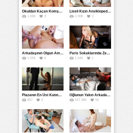
Okuldan Kaçan Komşu Kızını Bakire Sanıp Götten Sikti
Liseli Kızın Ansiklopedisini Kitap Gibi Tane Tane Okudu
1.69K
3
2.30K
2
Arkadaşının Olgun Amcasına Siktirip İçine Boşalmasını İstedi
Paris Sokaklarında Zenci Yarağını Gırtlağına Kadar İndirdi
1.55K
0
1.04K
1
Plazanın En Üst Katında Üst Seviye Köle Fantezisi Sikişi
Oğlunun Yakın Arkadaşına Yorgan Altından Sulanan Milf
857
0
157.38K
56