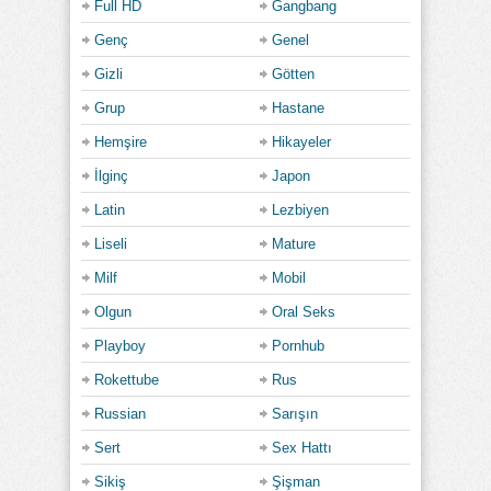
Full HD
Gangbang
Genç
Genel
Gizli
Götten
Grup
Hastane
Hemşire
Hikayeler
İlginç
Japon
Latin
Lezbiyen
Liseli
Mature
Milf
Mobil
Olgun
Oral Seks
Playboy
Pornhub
Rokettube
Rus
Russian
Sarışın
Sert
Sex Hattı
Sikiş
Şişman