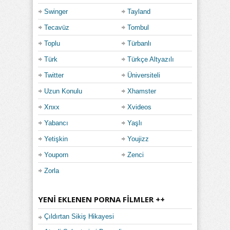
Swinger
Tayland
Tecavüz
Tombul
Toplu
Türbanlı
Türk
Türkçe Altyazılı
Twitter
Üniversiteli
Uzun Konulu
Xhamster
Xnxx
Xvideos
Yabancı
Yaşlı
Yetişkin
Youjizz
Youporn
Zenci
Zorla
YENI EKLENEN PORNA FILMLER ++
Çıldırtan Sikiş Hikayesi