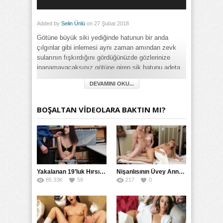
Added by
Selin Ünlü
on 27 Şubat 2018
Götüne büyük siki yediğinde hatunun bir anda
çılgınlar gibi inlemesi aynı zaman amından zevk
sularının fışkırdığını gördüğünüzde gözlerinize
inanamayacaksınız götüne giren sik hatunu adeta
deliye döndürüyor.
DEVAMINI OKU...
Category:
Amatör
,
Anal
,
Değişik
,
Fantezi
,
Gizli
,
İlginç
,
Mobil
,
Olgun
,
Türk
,
BOŞALTAN VİDEOLARA BAKTIN MI?
Türkçe Altyazılı
,
Yaşlı
Yakalanan 19’luk Hırsız Bedelini Amıyla Ödedi
Nişanlısının Üvey Annesine Masaj Yaparken Yarağı Kaydı
85.33K
58
217
0