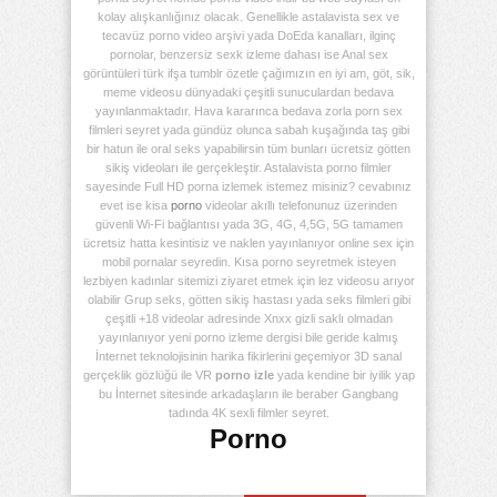
kolay alışkanlığınız olacak. Genellikle astalavista sex ve
tecavüz porno video arşivi yada DoEda kanalları, ilginç
pornolar, benzersiz sexk izleme dahası ise Anal sex
görüntüleri türk ifşa tumblr özetle çağımızın en iyi am, göt, sik,
meme videosu dünyadaki çeşitli sunuculardan bedava
yayınlanmaktadır. Hava kararınca bedava zorla porn sex
filmleri seyret yada gündüz olunca sabah kuşağında taş gibi
bir hatun ile oral seks yapabilirsin tüm bunları ücretsiz götten
sikiş videoları ile gerçekleştir. Astalavista porno filmler
sayesinde Full HD porna izlemek istemez misiniz? cevabınız
evet ise kisa
porno
videolar akıllı telefonunuz üzerinden
güvenli Wi-Fi bağlantısı yada 3G, 4G, 4,5G, 5G tamamen
ücretsiz hatta kesintisiz ve naklen yayınlanıyor online sex için
mobil pornalar seyredin. Kısa porno seyretmek isteyen
lezbiyen kadınlar sitemizi ziyaret etmek için lez videosu arıyor
olabilir Grup seks, götten sikiş hastası yada seks filmleri gibi
çeşitli +18 videolar adresinde Xnxx gizli saklı olmadan
yayınlanıyor yeni porno izleme dergisi bile geride kalmış
İnternet teknolojisinin harika fikirlerini geçemiyor 3D sanal
gerçeklik gözlüğü ile VR
porno izle
yada kendine bir iyilik yap
bu İnternet sitesinde arkadaşların ile beraber Gangbang
tadında 4K sexli filmler seyret.
Porno