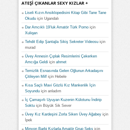
ATEŞI ÇIKANLAR SEXY KIZLAR +
Liseli Kızın Ansiklopedisini Kitap Gibi Tane Tane
Okudu
için
Ugandalı
Dar Amcıklı 19’luk Amatör Türk Porno
için
Xuliqan
Tehdit Edip Şantajla Sikiş Sekreter Videosu
için
murad
Üvey Annesin Çıplak Resimlerini Çekerken
Amcığa Geldi
için
ahmet
Temizlik Esnasında Gelen Oğlunun Arkadaşını
Çitileyen Milf
için
Hebele
Kısa Saçlı Mavi Gözlü Kız Mankenlik İçin
Soyundu
için
anladım
İç Çamaşırlı Uyuyan Kuzenin Külotunu İndirip
Soktu
için
Büyük Sik Sever
Üvey Kız Kardeşini Zorla Siken Üvey Ağabey
için
İpek
Minyon Barbi Kızlarla Amatör Grup Seks
için