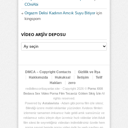
COniAbi
Orgazm Delisi Kadının Amcık Suyu Bitiyor
için
kingsporn
VIDEO ARŞIV DEPOSU
Video
Arşiv
Deposu
DMCA – Copyright Contacts
Gizlilik ve İfşa
Hakkımızda
Hukuksal
İletişim
Telif
Hakları
zero
redbillescortbayanlar.site - Copyright 2026 ©
Porno XXX
Bedava Sex Video Porna Film Tecavüz Götten Sikiş İzle
All
rights reserved.
Powered by
Astalavista
- Adam gibi porna film izle sitesi;
Bilindiği üzere mobil reklamlar yüzünden Xvideos filmleri
izlemeniz tamamen imkansız hale geldi artık sansürsüz ve
reklamsız seks izleyin diye ücretsiz hızlı videolar izlet Adult
film sitesi ile seyrettiğiniz videoları indirebilirsiniz özetle hem
porna seyret hemde pornu video indir bu web sayfası en