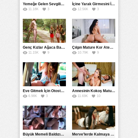
Yemeğe Gelen Sevgilisinin Arkadaşına Yarak Yedirdi
İçine Yarak Girmesini İsteyince Kuzeninin Penisini Kullandı
11.18K
3
12.56K
3
Genç Kızlar Ağaca Bağlayarak Tecavüz Etmek İstediler
Çılgın Mature Kor Ateşiyle Misafirini Yakıp Eritti
11.15K
9
10.79K
9
Eve Gitmek İçin Otostop Çeken Üniversiteli Bedelini Ödedi
Annesinin Kokoş Mature Arkadaşı Tarafından Saksoya Uğradı
6.98K
3
11.69K
10
Büyük Memeli Baldızının Takipçilerinin Çoğalması İçin Yardım Etti
Merve’lerde Kalmaya Gelen Liseli Kız Fanteziyi Dibine Verdirdi