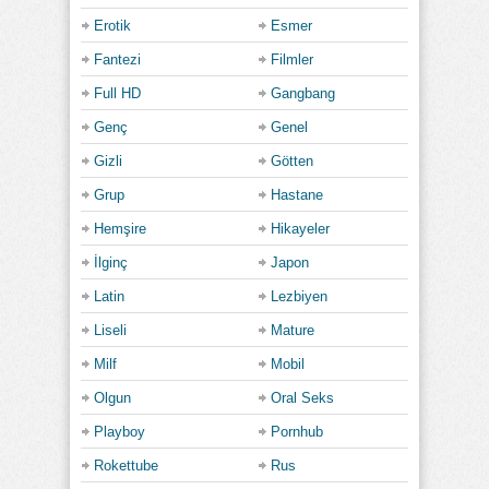
Erotik
Esmer
Fantezi
Filmler
Full HD
Gangbang
Genç
Genel
Gizli
Götten
Grup
Hastane
Hemşire
Hikayeler
İlginç
Japon
Latin
Lezbiyen
Liseli
Mature
Milf
Mobil
Olgun
Oral Seks
Playboy
Pornhub
Rokettube
Rus