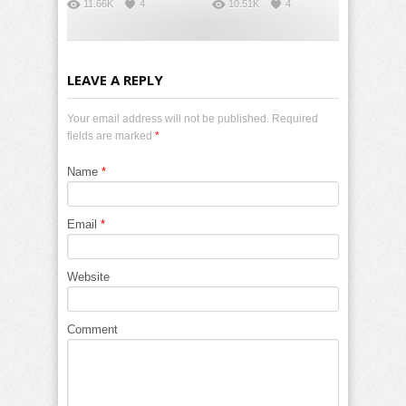
11.66K
4
10.51K
4
LEAVE A REPLY
Your email address will not be published. Required
fields are marked
*
Name
*
Email
*
Website
Comment