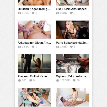
Okuldan Kaçan Komşu Kızını Bakire Sanıp Götten Sikti
Liseli Kızın Ansiklopedisini Kitap Gibi Tane Tane Okudu
1.70K
3
2.31K
2
Arkadaşının Olgun Amcasına Siktirip İçine Boşalmasını İstedi
Paris Sokaklarında Zenci Yarağını Gırtlağına Kadar İndirdi
1.55K
0
1.05K
1
Plazanın En Üst Katında Üst Seviye Köle Fantezisi Sikişi
Oğlunun Yakın Arkadaşına Yorgan Altından Sulanan Milf
863
0
157.39K
56