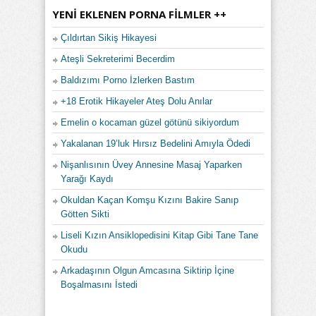
YENI EKLENEN PORNA FILMLER ++
Çıldırtan Sikiş Hikayesi
Ateşli Sekreterimi Becerdim
Baldızımı Porno İzlerken Bastım
+18 Erotik Hikayeler Ateş Dolu Anılar
Emelin o kocaman güzel götünü sikiyordum
Yakalanan 19’luk Hırsız Bedelini Amıyla Ödedi
Nişanlısının Üvey Annesine Masaj Yaparken
Yarağı Kaydı
Okuldan Kaçan Komşu Kızını Bakire Sanıp
Götten Sikti
Liseli Kızın Ansiklopedisini Kitap Gibi Tane Tane
Okudu
Arkadaşının Olgun Amcasına Siktirip İçine
Boşalmasını İstedi