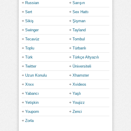
Russian
Sarışın
Sert
Sex Hattı
Sikiş
Şişman
Swinger
Tayland
Tecavüz
Tombul
Toplu
Türbanlı
Türk
Türkçe Altyazılı
Twitter
Üniversiteli
Uzun Konulu
Xhamster
Xnxx
Xvideos
Yabancı
Yaşlı
Yetişkin
Youjizz
Youporn
Zenci
Zorla