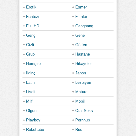
Erotik
Esmer
Fantezi
Filmler
Full HD
Gangbang
Genç
Genel
Gizli
Götten
Grup
Hastane
Hemşire
Hikayeler
İlginç
Japon
Latin
Lezbiyen
Liseli
Mature
Milf
Mobil
Olgun
Oral Seks
Playboy
Pornhub
Rokettube
Rus