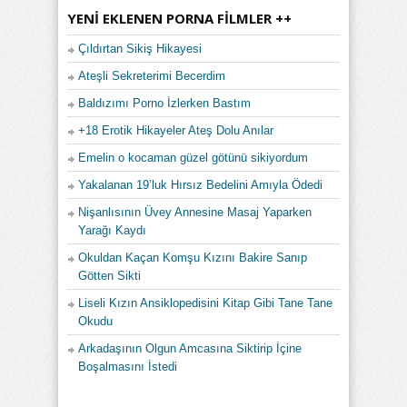
YENI EKLENEN PORNA FILMLER ++
Çıldırtan Sikiş Hikayesi
Ateşli Sekreterimi Becerdim
Baldızımı Porno İzlerken Bastım
+18 Erotik Hikayeler Ateş Dolu Anılar
Emelin o kocaman güzel götünü sikiyordum
Yakalanan 19’luk Hırsız Bedelini Amıyla Ödedi
Nişanlısının Üvey Annesine Masaj Yaparken
Yarağı Kaydı
Okuldan Kaçan Komşu Kızını Bakire Sanıp
Götten Sikti
Liseli Kızın Ansiklopedisini Kitap Gibi Tane Tane
Okudu
Arkadaşının Olgun Amcasına Siktirip İçine
Boşalmasını İstedi