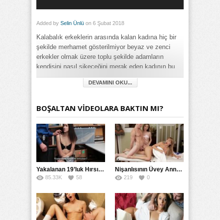
Added by
Selin Ünlü
on 6 Şubat 2018
Kalabalık erkeklerin arasında kalan kadına hiç bir
şekilde merhamet gösterilmiyor beyaz ve zenci
erkekler olmak üzere toplu şekilde adamların
kendisini nasıl sikeceğini merak eden kadının bu
kaos ortamından çıkma şansı biraz zor görünüyor
DEVAMINI OKU...
bakalım uzun konulu film severler için
hazırladığımız videomuzu beğenecek misiniz…
BOŞALTAN VİDEOLARA BAKTIN MI?
Category:
Anal
,
Fantezi
,
Filmler
,
Full HD
,
Grup
,
Mobil
,
Olgun
,
Oral Seks
,
Playboy
,
Rokettube
,
Sert
,
Toplu
,
Uzun Konulu
,
Yabancı
,
Zenci
Yakalanan 19’luk Hırsız Bedelini Amıyla Ödedi
Nişanlısının Üvey Annesine Masaj Yaparken Yarağı Kaydı
85.33K
58
219
0