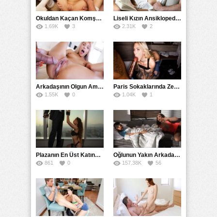
Okuldan Kaçan Komşu Kızını Bakire Sanıp Götten Sikti
Liseli Kızın Ansiklopedisini Kitap Gibi Tane Tane Okudu
1.69K
3
2.31K
2
Arkadaşının Olgun Amcasına Siktirip İçine Boşalmasını İstedi
Paris Sokaklarında Zenci Yarağını Gırtlağına Kadar İndirdi
1.55K
0
1.04K
1
Plazanın En Üst Katında Üst Seviye Köle Fantezisi Sikişi
Oğlunun Yakın Arkadaşına Yorgan Altından Sulanan Milf
861
0
157.38K
56