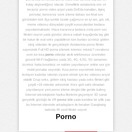
kolay alışkanlığınız olacak. Genellikle astalavista sex ve
tecavüz porno video arşivi yada DoEda kanalları, ilginç
pornolar, benzersiz sexk izleme dahası ise Anal sex
görüntüleri türk ifşa tumblr özetle çağımızın en iyi am, göt, sik,
meme videosu dünyadaki çeşitli sunuculardan bedava
yayınlanmaktadır. Hava kararınca bedava zorla porn sex
filmleri seyret yada gündüz olunca sabah kuşağında taş gibi
bir hatun ile oral seks yapabilirsin tüm bunları ücretsiz götten
sikiş videoları ile gerçekleştir. Astalavista porno filmler
sayesinde Full HD porna izlemek istemez misiniz? cevabınız
evet ise kisa
porno
videolar akıllı telefonunuz üzerinden
güvenli Wi-Fi bağlantısı yada 3G, 4G, 4,5G, 5G tamamen
ücretsiz hatta kesintisiz ve naklen yayınlanıyor online sex için
mobil pornalar seyredin. Kısa porno seyretmek isteyen
lezbiyen kadınlar sitemizi ziyaret etmek için lez videosu arıyor
olabilir Grup seks, götten sikiş hastası yada seks filmleri gibi
çeşitli +18 videolar adresinde Xnxx gizli saklı olmadan
yayınlanıyor yeni porno izleme dergisi bile geride kalmış
İnternet teknolojisinin harika fikirlerini geçemiyor 3D sanal
gerçeklik gözlüğü ile VR
porno izle
yada kendine bir iyilik yap
bu İnternet sitesinde arkadaşların ile beraber Gangbang
tadında 4K sexli filmler seyret.
Porno