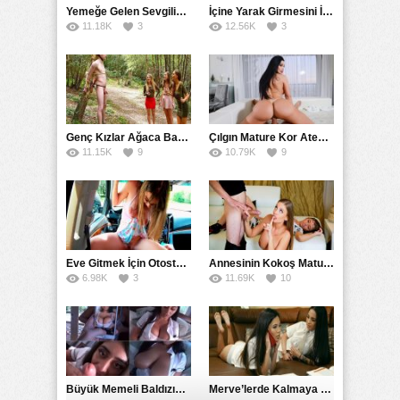
Yemeğe Gelen Sevgilisinin Arkadaşına Yarak Yedirdi
İçine Yarak Girmesini İsteyince Kuzeninin Penisini Kullandı
11.18K
3
12.56K
3
Genç Kızlar Ağaca Bağlayarak Tecavüz Etmek İstediler
Çılgın Mature Kor Ateşiyle Misafirini Yakıp Eritti
11.15K
9
10.79K
9
Eve Gitmek İçin Otostop Çeken Üniversiteli Bedelini Ödedi
Annesinin Kokoş Mature Arkadaşı Tarafından Saksoya Uğradı
6.98K
3
11.69K
10
Büyük Memeli Baldızının Takipçilerinin Çoğalması İçin Yardım Etti
Merve’lerde Kalmaya Gelen Liseli Kız Fanteziyi Dibine Verdirdi