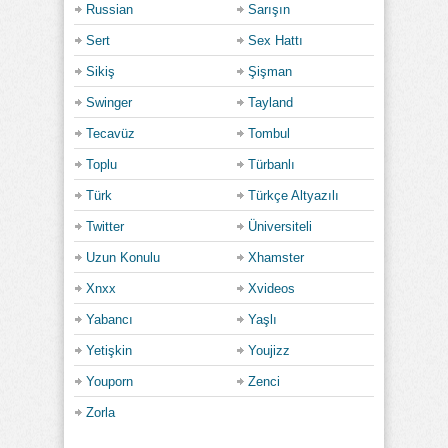
Russian
Sarışın
Sert
Sex Hattı
Sikiş
Şişman
Swinger
Tayland
Tecavüz
Tombul
Toplu
Türbanlı
Türk
Türkçe Altyazılı
Twitter
Üniversiteli
Uzun Konulu
Xhamster
Xnxx
Xvideos
Yabancı
Yaşlı
Yetişkin
Youjizz
Youporn
Zenci
Zorla