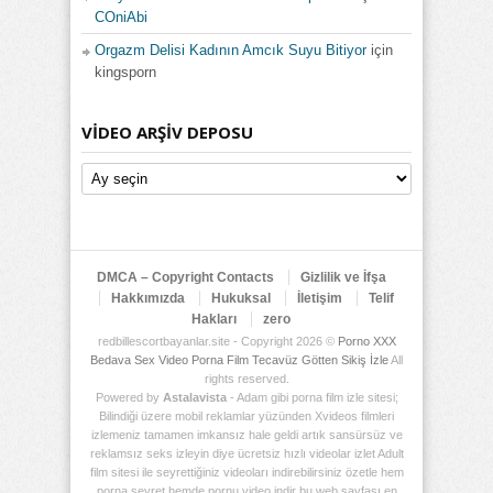
COniAbi
Orgazm Delisi Kadının Amcık Suyu Bitiyor
için
kingsporn
VIDEO ARŞIV DEPOSU
Video
Arşiv
Deposu
DMCA – Copyright Contacts
Gizlilik ve İfşa
Hakkımızda
Hukuksal
İletişim
Telif
Hakları
zero
redbillescortbayanlar.site - Copyright 2026 ©
Porno XXX
Bedava Sex Video Porna Film Tecavüz Götten Sikiş İzle
All
rights reserved.
Powered by
Astalavista
- Adam gibi porna film izle sitesi;
Bilindiği üzere mobil reklamlar yüzünden Xvideos filmleri
izlemeniz tamamen imkansız hale geldi artık sansürsüz ve
reklamsız seks izleyin diye ücretsiz hızlı videolar izlet Adult
film sitesi ile seyrettiğiniz videoları indirebilirsiniz özetle hem
porna seyret hemde pornu video indir bu web sayfası en