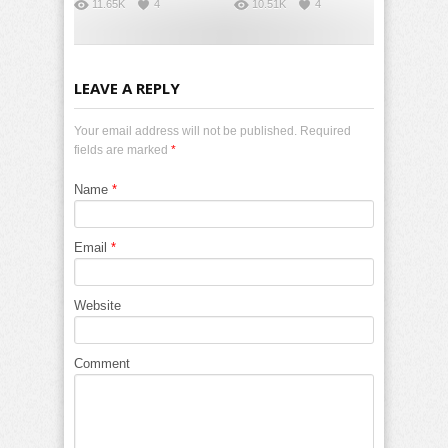
11.65K
4
10.51K
4
LEAVE A REPLY
Your email address will not be published. Required
fields are marked
*
Name
*
Email
*
Website
Comment