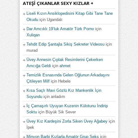
ATEŞI ÇIKANLAR SEXY KIZLAR +
Liseli Kızın Ansiklopedisini Kitap Gibi Tane Tane
Okudu
için
Ugandalı
Dar Amcıklı 19’luk Amatör Türk Porno
için
Xuliqan
Tehdit Edip Şantajla Sikiş Sekreter Videosu
için
murad
Üvey Annesin Çıplak Resimlerini Çekerken
Amcığa Geldi
için
ahmet
Temizlik Esnasında Gelen Oğlunun Arkadaşını
Çitileyen Milf
için
Hebele
Kısa Saçlı Mavi Gözlü Kız Mankenlik İçin
Soyundu
için
anladım
İç Çamaşırlı Uyuyan Kuzenin Külotunu İndirip
Soktu
için
Büyük Sik Sever
Üvey Kız Kardeşini Zorla Siken Üvey Ağabey
için
İpek
Minyon Barbi Kızlarla Amatör Grup Seks
için