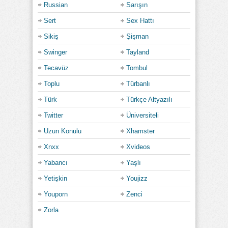
Russian
Sarışın
Sert
Sex Hattı
Sikiş
Şişman
Swinger
Tayland
Tecavüz
Tombul
Toplu
Türbanlı
Türk
Türkçe Altyazılı
Twitter
Üniversiteli
Uzun Konulu
Xhamster
Xnxx
Xvideos
Yabancı
Yaşlı
Yetişkin
Youjizz
Youporn
Zenci
Zorla