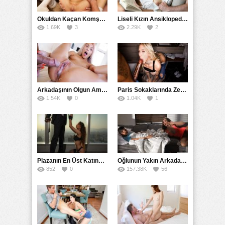
Üniversiteli
,
Yabancı
,
Yetişkin
,
Zorla
Okuldan Kaçan Komşu Kızını Bakire Sanıp Götten Sikti
Liseli Kızın Ansiklopedisini Kitap Gibi Tane Tane Okudu
1.69K
3
2.29K
2
Arkadaşının Olgun Amcasına Siktirip İçine Boşalmasını İstedi
Paris Sokaklarında Zenci Yarağını Gırtlağına Kadar İndirdi
1.54K
0
1.04K
1
Plazanın En Üst Katında Üst Seviye Köle Fantezisi Sikişi
Oğlunun Yakın Arkadaşına Yorgan Altından Sulanan Milf
852
0
157.38K
56