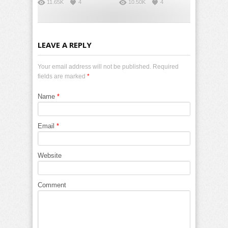
11.65K
4
10.50K
4
LEAVE A REPLY
Your email address will not be published. Required
fields are marked
*
Name
*
Email
*
Website
Comment