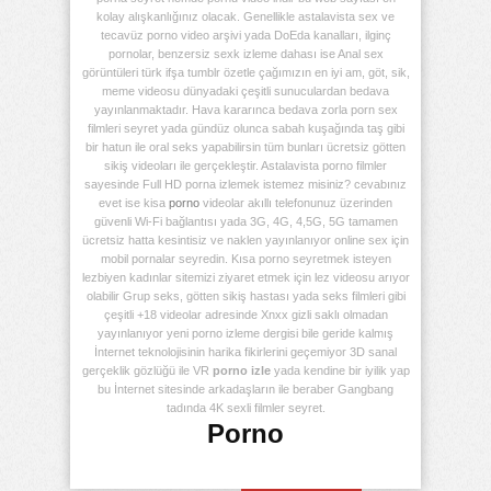
kolay alışkanlığınız olacak. Genellikle astalavista sex ve
tecavüz porno video arşivi yada DoEda kanalları, ilginç
pornolar, benzersiz sexk izleme dahası ise Anal sex
görüntüleri türk ifşa tumblr özetle çağımızın en iyi am, göt, sik,
meme videosu dünyadaki çeşitli sunuculardan bedava
yayınlanmaktadır. Hava kararınca bedava zorla porn sex
filmleri seyret yada gündüz olunca sabah kuşağında taş gibi
bir hatun ile oral seks yapabilirsin tüm bunları ücretsiz götten
sikiş videoları ile gerçekleştir. Astalavista porno filmler
sayesinde Full HD porna izlemek istemez misiniz? cevabınız
evet ise kisa
porno
videolar akıllı telefonunuz üzerinden
güvenli Wi-Fi bağlantısı yada 3G, 4G, 4,5G, 5G tamamen
ücretsiz hatta kesintisiz ve naklen yayınlanıyor online sex için
mobil pornalar seyredin. Kısa porno seyretmek isteyen
lezbiyen kadınlar sitemizi ziyaret etmek için lez videosu arıyor
olabilir Grup seks, götten sikiş hastası yada seks filmleri gibi
çeşitli +18 videolar adresinde Xnxx gizli saklı olmadan
yayınlanıyor yeni porno izleme dergisi bile geride kalmış
İnternet teknolojisinin harika fikirlerini geçemiyor 3D sanal
gerçeklik gözlüğü ile VR
porno izle
yada kendine bir iyilik yap
bu İnternet sitesinde arkadaşların ile beraber Gangbang
tadında 4K sexli filmler seyret.
Porno