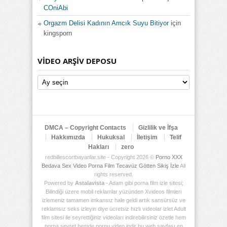
COniAbi
Orgazm Delisi Kadının Amcık Suyu Bitiyor
için
kingsporn
VIDEO ARŞIV DEPOSU
Video
Arşiv
Deposu
DMCA – Copyright Contacts
Gizlilik ve İfşa
Hakkımızda
Hukuksal
İletişim
Telif
Hakları
zero
redbillescortbayanlar.site - Copyright 2026 ©
Porno XXX
Bedava Sex Video Porna Film Tecavüz Götten Sikiş İzle
All
rights reserved.
Powered by
Astalavista
- Adam gibi porna film izle sitesi;
Bilindiği üzere mobil reklamlar yüzünden Xvideos filmleri
izlemeniz tamamen imkansız hale geldi artık sansürsüz ve
reklamsız seks izleyin diye ücretsiz hızlı videolar izlet Adult
film sitesi ile seyrettiğiniz videoları indirebilirsiniz özetle hem
porna seyret hemde pornu video indir bu web sayfası en