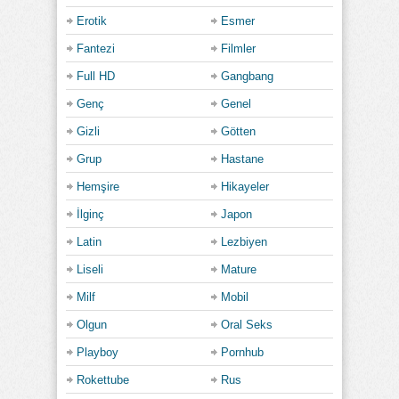
Erotik
Esmer
Fantezi
Filmler
Full HD
Gangbang
Genç
Genel
Gizli
Götten
Grup
Hastane
Hemşire
Hikayeler
İlginç
Japon
Latin
Lezbiyen
Liseli
Mature
Milf
Mobil
Olgun
Oral Seks
Playboy
Pornhub
Rokettube
Rus