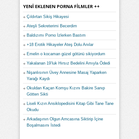
YENI EKLENEN PORNA FILMLER ++
Çıldırtan Sikiş Hikayesi
Ateşli Sekreterimi Becerdim
Baldızımı Porno İzlerken Bastım
+18 Erotik Hikayeler Ateş Dolu Anılar
Emelin o kocaman güzel götünü sikiyordum
Yakalanan 19’luk Hırsız Bedelini Amıyla Ödedi
Nişanlısının Üvey Annesine Masaj Yaparken
Yarağı Kaydı
Okuldan Kaçan Komşu Kızını Bakire Sanıp
Götten Sikti
Liseli Kızın Ansiklopedisini Kitap Gibi Tane Tane
Okudu
Arkadaşının Olgun Amcasına Siktirip İçine
Boşalmasını İstedi