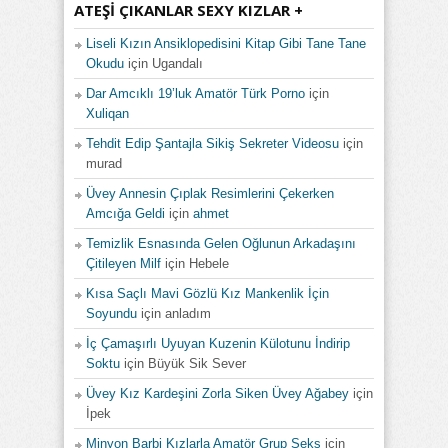
ATEŞI ÇIKANLAR SEXY KIZLAR +
Liseli Kızın Ansiklopedisini Kitap Gibi Tane Tane
Okudu
için
Ugandalı
Dar Amcıklı 19’luk Amatör Türk Porno
için
Xuliqan
Tehdit Edip Şantajla Sikiş Sekreter Videosu
için
murad
Üvey Annesin Çıplak Resimlerini Çekerken
Amcığa Geldi
için
ahmet
Temizlik Esnasında Gelen Oğlunun Arkadaşını
Çitileyen Milf
için
Hebele
Kısa Saçlı Mavi Gözlü Kız Mankenlik İçin
Soyundu
için
anladım
İç Çamaşırlı Uyuyan Kuzenin Külotunu İndirip
Soktu
için
Büyük Sik Sever
Üvey Kız Kardeşini Zorla Siken Üvey Ağabey
için
İpek
Minyon Barbi Kızlarla Amatör Grup Seks
için