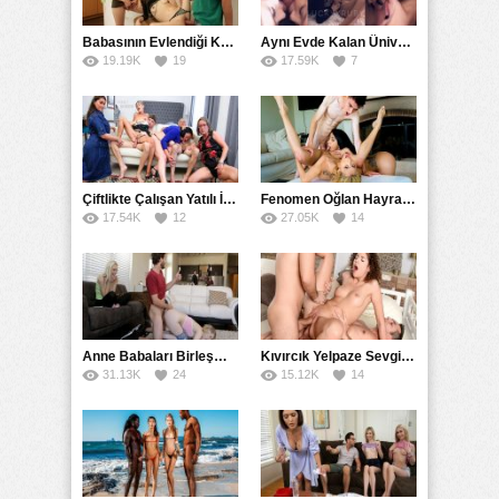
Babasının Evlendiği Kadının Kızlarıyla Yemek Masasında Sikişti
Aynı Evde Kalan Üniversiteli Beş Kız Tek Erkeği Paylaştı
19.19K
19
17.59K
7
Çiftlikte Çalışan Yatılı İşçiler Karmaşık Şekilde Sikişirler
Fenomen Oğlan Hayranlarının Amını Kitleler Halinde İmzaladı
17.54K
12
27.05K
14
Anne Babaları Birleşmeden Üvey Kardeşler Kaynaştı
Kıvırcık Yelpaze Sevgilisi ve Arkadaşıyla Arkalı Önlü Yellendi
31.13K
24
15.12K
14