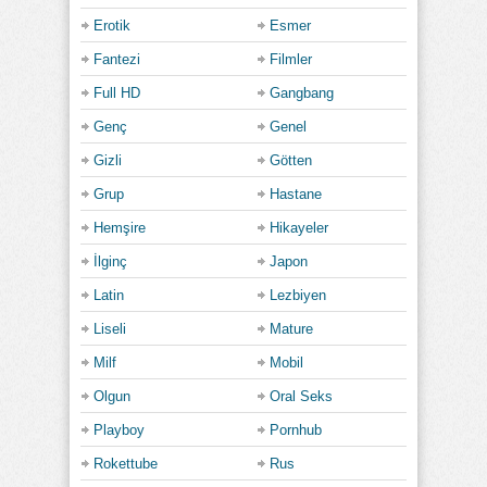
Erotik
Esmer
Fantezi
Filmler
Full HD
Gangbang
Genç
Genel
Gizli
Götten
Grup
Hastane
Hemşire
Hikayeler
İlginç
Japon
Latin
Lezbiyen
Liseli
Mature
Milf
Mobil
Olgun
Oral Seks
Playboy
Pornhub
Rokettube
Rus