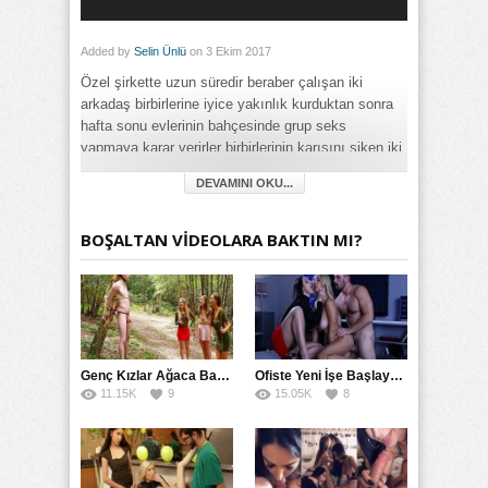
Added by
Selin Ünlü
on 3 Ekim 2017
Özel şirkette uzun süredir beraber çalışan iki
arkadaş birbirlerine iyice yakınlık kurduktan sonra
hafta sonu evlerinin bahçesinde grup seks
yapmaya karar verirler birbirlerinin karısını siken iki
arkadaş neden daha önce bunu yapmadık o kadar
DEVAMINI OKU...
güzel oluyor ki oh ne güzel sen benim karımı bende
senin karını sikiyorum diye eğleniyorlar.
BOŞALTAN VİDEOLARA BAKTIN MI?
Category:
Fantezi
,
Genç
,
Grup
,
Swinger
,
Uzun Konulu
,
Yabancı
Genç Kızlar Ağaca Bağlayarak Tecavüz Etmek İstediler
Ofiste Yeni İşe Başlayan Kızın Sigortasını Mesaide Yaptılar
11.15K
9
15.05K
8