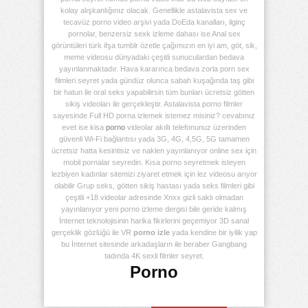
kolay alışkanlığınız olacak. Genellikle astalavista sex ve
tecavüz porno video arşivi yada DoEda kanalları, ilginç
pornolar, benzersiz sexk izleme dahası ise Anal sex
görüntüleri türk ifşa tumblr özetle çağımızın en iyi am, göt, sik,
meme videosu dünyadaki çeşitli sunuculardan bedava
yayınlanmaktadır. Hava kararınca bedava zorla porn sex
filmleri seyret yada gündüz olunca sabah kuşağında taş gibi
bir hatun ile oral seks yapabilirsin tüm bunları ücretsiz götten
sikiş videoları ile gerçekleştir. Astalavista porno filmler
sayesinde Full HD porna izlemek istemez misiniz? cevabınız
evet ise kisa
porno
videolar akıllı telefonunuz üzerinden
güvenli Wi-Fi bağlantısı yada 3G, 4G, 4,5G, 5G tamamen
ücretsiz hatta kesintisiz ve naklen yayınlanıyor online sex için
mobil pornalar seyredin. Kısa porno seyretmek isteyen
lezbiyen kadınlar sitemizi ziyaret etmek için lez videosu arıyor
olabilir Grup seks, götten sikiş hastası yada seks filmleri gibi
çeşitli +18 videolar adresinde Xnxx gizli saklı olmadan
yayınlanıyor yeni porno izleme dergisi bile geride kalmış
İnternet teknolojisinin harika fikirlerini geçemiyor 3D sanal
gerçeklik gözlüğü ile VR
porno izle
yada kendine bir iyilik yap
bu İnternet sitesinde arkadaşların ile beraber Gangbang
tadında 4K sexli filmler seyret.
Porno