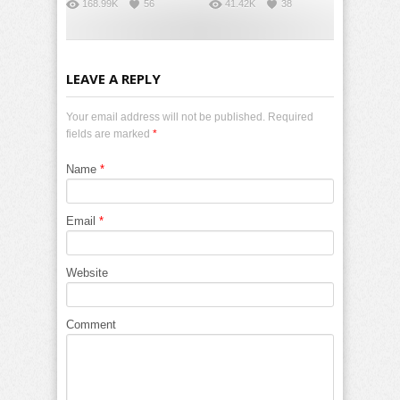
168.99K
56
41.42K
38
LEAVE A REPLY
Your email address will not be published. Required
fields are marked
*
Name
*
Email
*
Website
Comment