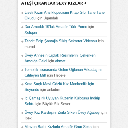
ATEŞI ÇIKANLAR SEXY KIZLAR +
Liseli Kızın Ansiklopedisini Kitap Gibi Tane Tane
Okudu
için
Ugandalı
Dar Amcıklı 19’luk Amatör Türk Porno
için
Xuliqan
Tehdit Edip Şantajla Sikiş Sekreter Videosu
için
murad
Üvey Annesin Çıplak Resimlerini Çekerken
Amcığa Geldi
için
ahmet
Temizlik Esnasında Gelen Oğlunun Arkadaşını
Çitileyen Milf
için
Hebele
Kısa Saçlı Mavi Gözlü Kız Mankenlik İçin
Soyundu
için
anladım
İç Çamaşırlı Uyuyan Kuzenin Külotunu İndirip
Soktu
için
Büyük Sik Sever
Üvey Kız Kardeşini Zorla Siken Üvey Ağabey
için
İpek
Minyon Barbi Kızlarla Amatör Grup Seks
için