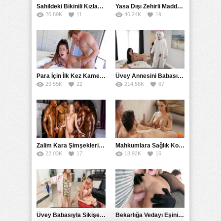
Sahildeki Bikinili Kızların Üzerine Kara Büyüler Çöktü
Yasa Dışı Zehirli Madde İçip Kafayı Bulan Kuzenler Soyundu
20.89K
11
46.24K
19
Para İçin İlk Kez Kamera Önünde Sikişen Genç Çift
Üvey Annesini Babasının Kostümünü Giyerek Sikti
29.55K
22
214.56K
67
Zalim Kara Şimşeklerin Arasında Yıldırım Çarpması Geçirdi
Mahkumlara Sağlık Kontrolünü Elleriyle Yapan Hemşire
22.03K
17
18.92K
16
Üvey Babasıyla Sikişen Kız Kardeşine Uydu
Bekarlığa Vedayı Eşinin Kuzenlerini Götten Sikerek Yaşadı