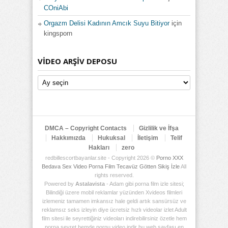
COniAbi
Orgazm Delisi Kadının Amcık Suyu Bitiyor
için
kingsporn
VIDEO ARŞIV DEPOSU
Video
Arşiv
Deposu
DMCA – Copyright Contacts
Gizlilik ve İfşa
Hakkımızda
Hukuksal
İletişim
Telif
Hakları
zero
redbillescortbayanlar.site - Copyright 2026 ©
Porno XXX
Bedava Sex Video Porna Film Tecavüz Götten Sikiş İzle
All
rights reserved.
Powered by
Astalavista
- Adam gibi porna film izle sitesi;
Bilindiği üzere mobil reklamlar yüzünden Xvideos filmleri
izlemeniz tamamen imkansız hale geldi artık sansürsüz ve
reklamsız seks izleyin diye ücretsiz hızlı videolar izlet Adult
film sitesi ile seyrettiğiniz videoları indirebilirsiniz özetle hem
porna seyret hemde pornu video indir bu web sayfası en