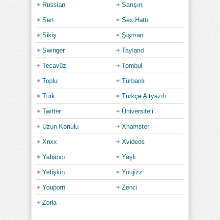
Russian
Sarışın
Sert
Sex Hattı
Sikiş
Şişman
Swinger
Tayland
Tecavüz
Tombul
Toplu
Türbanlı
Türk
Türkçe Altyazılı
Twitter
Üniversiteli
Uzun Konulu
Xhamster
Xnxx
Xvideos
Yabancı
Yaşlı
Yetişkin
Youjizz
Youporn
Zenci
Zorla