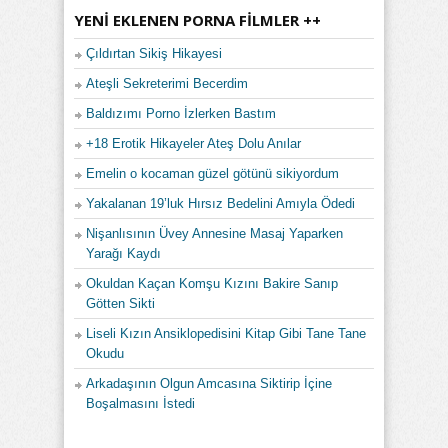
YENI EKLENEN PORNA FILMLER ++
Çıldırtan Sikiş Hikayesi
Ateşli Sekreterimi Becerdim
Baldızımı Porno İzlerken Bastım
+18 Erotik Hikayeler Ateş Dolu Anılar
Emelin o kocaman güzel götünü sikiyordum
Yakalanan 19’luk Hırsız Bedelini Amıyla Ödedi
Nişanlısının Üvey Annesine Masaj Yaparken
Yarağı Kaydı
Okuldan Kaçan Komşu Kızını Bakire Sanıp
Götten Sikti
Liseli Kızın Ansiklopedisini Kitap Gibi Tane Tane
Okudu
Arkadaşının Olgun Amcasına Siktirip İçine
Boşalmasını İstedi