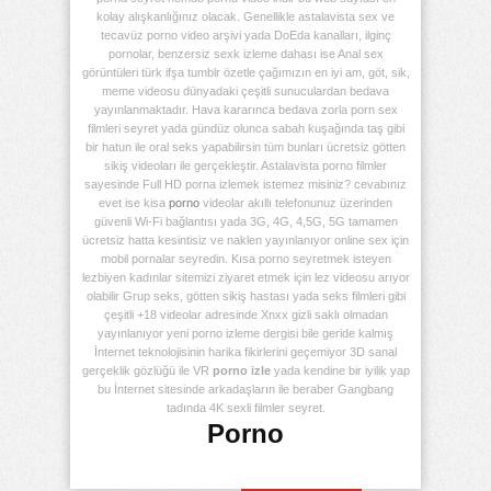
kolay alışkanlığınız olacak. Genellikle astalavista sex ve
tecavüz porno video arşivi yada DoEda kanalları, ilginç
pornolar, benzersiz sexk izleme dahası ise Anal sex
görüntüleri türk ifşa tumblr özetle çağımızın en iyi am, göt, sik,
meme videosu dünyadaki çeşitli sunuculardan bedava
yayınlanmaktadır. Hava kararınca bedava zorla porn sex
filmleri seyret yada gündüz olunca sabah kuşağında taş gibi
bir hatun ile oral seks yapabilirsin tüm bunları ücretsiz götten
sikiş videoları ile gerçekleştir. Astalavista porno filmler
sayesinde Full HD porna izlemek istemez misiniz? cevabınız
evet ise kisa
porno
videolar akıllı telefonunuz üzerinden
güvenli Wi-Fi bağlantısı yada 3G, 4G, 4,5G, 5G tamamen
ücretsiz hatta kesintisiz ve naklen yayınlanıyor online sex için
mobil pornalar seyredin. Kısa porno seyretmek isteyen
lezbiyen kadınlar sitemizi ziyaret etmek için lez videosu arıyor
olabilir Grup seks, götten sikiş hastası yada seks filmleri gibi
çeşitli +18 videolar adresinde Xnxx gizli saklı olmadan
yayınlanıyor yeni porno izleme dergisi bile geride kalmış
İnternet teknolojisinin harika fikirlerini geçemiyor 3D sanal
gerçeklik gözlüğü ile VR
porno izle
yada kendine bir iyilik yap
bu İnternet sitesinde arkadaşların ile beraber Gangbang
tadında 4K sexli filmler seyret.
Porno