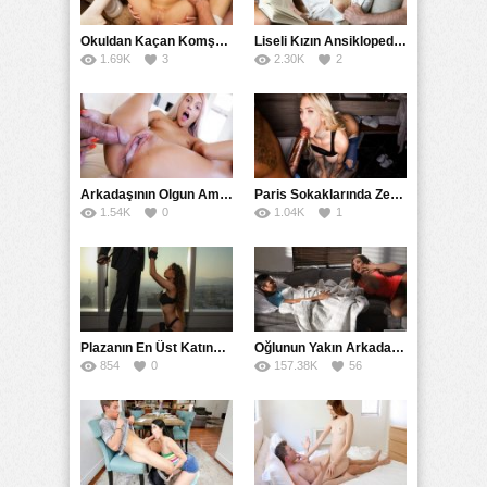
Okuldan Kaçan Komşu Kızını Bakire Sanıp Götten Sikti
Liseli Kızın Ansiklopedisini Kitap Gibi Tane Tane Okudu
1.69K
3
2.30K
2
Arkadaşının Olgun Amcasına Siktirip İçine Boşalmasını İstedi
Paris Sokaklarında Zenci Yarağını Gırtlağına Kadar İndirdi
1.54K
0
1.04K
1
Plazanın En Üst Katında Üst Seviye Köle Fantezisi Sikişi
Oğlunun Yakın Arkadaşına Yorgan Altından Sulanan Milf
854
0
157.38K
56