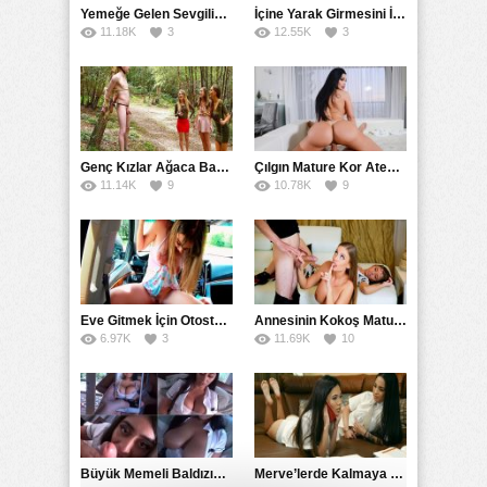
Yemeğe Gelen Sevgilisinin Arkadaşına Yarak Yedirdi
İçine Yarak Girmesini İsteyince Kuzeninin Penisini Kullandı
11.18K
3
12.55K
3
Genç Kızlar Ağaca Bağlayarak Tecavüz Etmek İstediler
Çılgın Mature Kor Ateşiyle Misafirini Yakıp Eritti
11.14K
9
10.78K
9
Eve Gitmek İçin Otostop Çeken Üniversiteli Bedelini Ödedi
Annesinin Kokoş Mature Arkadaşı Tarafından Saksoya Uğradı
6.97K
3
11.69K
10
Büyük Memeli Baldızının Takipçilerinin Çoğalması İçin Yardım Etti
Merve’lerde Kalmaya Gelen Liseli Kız Fanteziyi Dibine Verdirdi