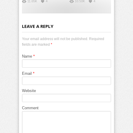
11.65K
4
10.50K
4
LEAVE A REPLY
Your email address will not be published. Required
fields are marked
*
Name
*
Email
*
Website
Comment