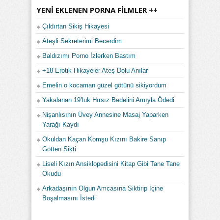
YENI EKLENEN PORNA FILMLER ++
Çıldırtan Sikiş Hikayesi
Ateşli Sekreterimi Becerdim
Baldızımı Porno İzlerken Bastım
+18 Erotik Hikayeler Ateş Dolu Anılar
Emelin o kocaman güzel götünü sikiyordum
Yakalanan 19’luk Hırsız Bedelini Amıyla Ödedi
Nişanlısının Üvey Annesine Masaj Yaparken
Yarağı Kaydı
Okuldan Kaçan Komşu Kızını Bakire Sanıp
Götten Sikti
Liseli Kızın Ansiklopedisini Kitap Gibi Tane Tane
Okudu
Arkadaşının Olgun Amcasına Siktirip İçine
Boşalmasını İstedi