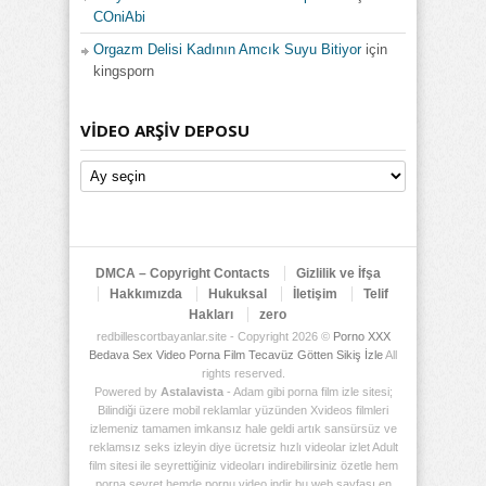
COniAbi
Orgazm Delisi Kadının Amcık Suyu Bitiyor
için
kingsporn
VIDEO ARŞIV DEPOSU
Video
Arşiv
Deposu
DMCA – Copyright Contacts
Gizlilik ve İfşa
Hakkımızda
Hukuksal
İletişim
Telif
Hakları
zero
redbillescortbayanlar.site - Copyright 2026 ©
Porno XXX
Bedava Sex Video Porna Film Tecavüz Götten Sikiş İzle
All
rights reserved.
Powered by
Astalavista
- Adam gibi porna film izle sitesi;
Bilindiği üzere mobil reklamlar yüzünden Xvideos filmleri
izlemeniz tamamen imkansız hale geldi artık sansürsüz ve
reklamsız seks izleyin diye ücretsiz hızlı videolar izlet Adult
film sitesi ile seyrettiğiniz videoları indirebilirsiniz özetle hem
porna seyret hemde pornu video indir bu web sayfası en