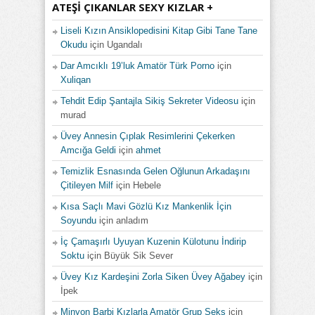
ATEŞI ÇIKANLAR SEXY KIZLAR +
Liseli Kızın Ansiklopedisini Kitap Gibi Tane Tane
Okudu
için
Ugandalı
Dar Amcıklı 19’luk Amatör Türk Porno
için
Xuliqan
Tehdit Edip Şantajla Sikiş Sekreter Videosu
için
murad
Üvey Annesin Çıplak Resimlerini Çekerken
Amcığa Geldi
için
ahmet
Temizlik Esnasında Gelen Oğlunun Arkadaşını
Çitileyen Milf
için
Hebele
Kısa Saçlı Mavi Gözlü Kız Mankenlik İçin
Soyundu
için
anladım
İç Çamaşırlı Uyuyan Kuzenin Külotunu İndirip
Soktu
için
Büyük Sik Sever
Üvey Kız Kardeşini Zorla Siken Üvey Ağabey
için
İpek
Minyon Barbi Kızlarla Amatör Grup Seks
için