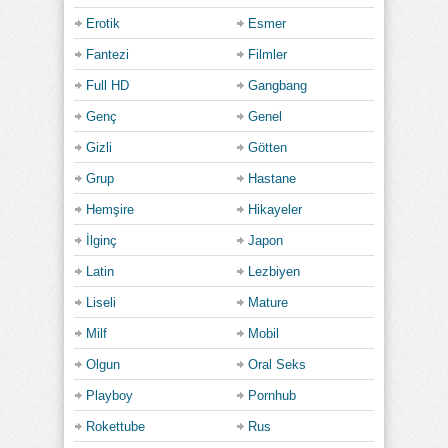
Erotik
Esmer
Fantezi
Filmler
Full HD
Gangbang
Genç
Genel
Gizli
Götten
Grup
Hastane
Hemşire
Hikayeler
İlginç
Japon
Latin
Lezbiyen
Liseli
Mature
Milf
Mobil
Olgun
Oral Seks
Playboy
Pornhub
Rokettube
Rus