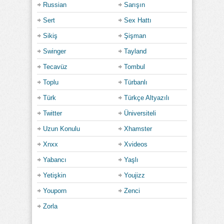
Russian
Sarışın
Sert
Sex Hattı
Sikiş
Şişman
Swinger
Tayland
Tecavüz
Tombul
Toplu
Türbanlı
Türk
Türkçe Altyazılı
Twitter
Üniversiteli
Uzun Konulu
Xhamster
Xnxx
Xvideos
Yabancı
Yaşlı
Yetişkin
Youjizz
Youporn
Zenci
Zorla