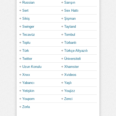
Russian
Sarışın
Sert
Sex Hattı
Sikiş
Şişman
Swinger
Tayland
Tecavüz
Tombul
Toplu
Türbanlı
Türk
Türkçe Altyazılı
Twitter
Üniversiteli
Uzun Konulu
Xhamster
Xnxx
Xvideos
Yabancı
Yaşlı
Yetişkin
Youjizz
Youporn
Zenci
Zorla