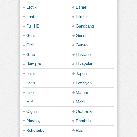
Erotik
Esmer
Fantezi
Filmler
Full HD
Gangbang
Genç
Genel
Gizli
Götten
Grup
Hastane
Hemşire
Hikayeler
İlginç
Japon
Latin
Lezbiyen
Liseli
Mature
Milf
Mobil
Olgun
Oral Seks
Playboy
Pornhub
Rokettube
Rus