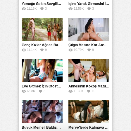
Yemeğe Gelen Sevgilisinin Arkadaşına Yarak Yedirdi
İçine Yarak Girmesini İsteyince Kuzeninin Penisini Kullandı
11.18K
3
12.56K
3
Genç Kızlar Ağaca Bağlayarak Tecavüz Etmek İstediler
Çılgın Mature Kor Ateşiyle Misafirini Yakıp Eritti
11.14K
9
10.79K
9
Eve Gitmek İçin Otostop Çeken Üniversiteli Bedelini Ödedi
Annesinin Kokoş Mature Arkadaşı Tarafından Saksoya Uğradı
6.98K
3
11.69K
10
Büyük Memeli Baldızının Takipçilerinin Çoğalması İçin Yardım Etti
Merve’lerde Kalmaya Gelen Liseli Kız Fanteziyi Dibine Verdirdi