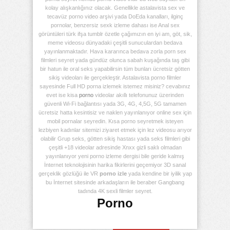
kolay alışkanlığınız olacak. Genellikle astalavista sex ve
tecavüz porno video arşivi yada DoEda kanalları, ilginç
pornolar, benzersiz sexk izleme dahası ise Anal sex
görüntüleri türk ifşa tumblr özetle çağımızın en iyi am, göt, sik,
meme videosu dünyadaki çeşitli sunuculardan bedava
yayınlanmaktadır. Hava kararınca bedava zorla porn sex
filmleri seyret yada gündüz olunca sabah kuşağında taş gibi
bir hatun ile oral seks yapabilirsin tüm bunları ücretsiz götten
sikiş videoları ile gerçekleştir. Astalavista porno filmler
sayesinde Full HD porna izlemek istemez misiniz? cevabınız
evet ise kisa
porno
videolar akıllı telefonunuz üzerinden
güvenli Wi-Fi bağlantısı yada 3G, 4G, 4,5G, 5G tamamen
ücretsiz hatta kesintisiz ve naklen yayınlanıyor online sex için
mobil pornalar seyredin. Kısa porno seyretmek isteyen
lezbiyen kadınlar sitemizi ziyaret etmek için lez videosu arıyor
olabilir Grup seks, götten sikiş hastası yada seks filmleri gibi
çeşitli +18 videolar adresinde Xnxx gizli saklı olmadan
yayınlanıyor yeni porno izleme dergisi bile geride kalmış
İnternet teknolojisinin harika fikirlerini geçemiyor 3D sanal
gerçeklik gözlüğü ile VR
porno izle
yada kendine bir iyilik yap
bu İnternet sitesinde arkadaşların ile beraber Gangbang
tadında 4K sexli filmler seyret.
Porno