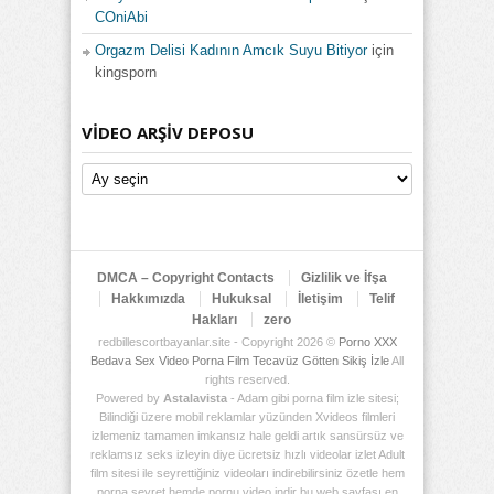
COniAbi
Orgazm Delisi Kadının Amcık Suyu Bitiyor
için
kingsporn
VIDEO ARŞIV DEPOSU
Video
Arşiv
Deposu
DMCA – Copyright Contacts
Gizlilik ve İfşa
Hakkımızda
Hukuksal
İletişim
Telif
Hakları
zero
redbillescortbayanlar.site - Copyright 2026 ©
Porno XXX
Bedava Sex Video Porna Film Tecavüz Götten Sikiş İzle
All
rights reserved.
Powered by
Astalavista
- Adam gibi porna film izle sitesi;
Bilindiği üzere mobil reklamlar yüzünden Xvideos filmleri
izlemeniz tamamen imkansız hale geldi artık sansürsüz ve
reklamsız seks izleyin diye ücretsiz hızlı videolar izlet Adult
film sitesi ile seyrettiğiniz videoları indirebilirsiniz özetle hem
porna seyret hemde pornu video indir bu web sayfası en