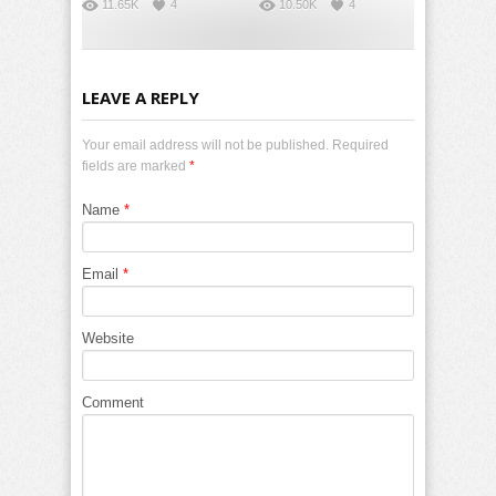
11.65K
4
10.50K
4
LEAVE A REPLY
Your email address will not be published. Required
fields are marked
*
Name
*
Email
*
Website
Comment