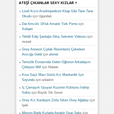
ATEŞI ÇIKANLAR SEXY KIZLAR +
Liseli Kızın Ansiklopedisini Kitap Gibi Tane Tane
Okudu
için
Ugandalı
Dar Amcıklı 19’luk Amatör Türk Porno
için
Xuliqan
Tehdit Edip Şantajla Sikiş Sekreter Videosu
için
murad
Üvey Annesin Çıplak Resimlerini Çekerken
Amcığa Geldi
için
ahmet
Temizlik Esnasında Gelen Oğlunun Arkadaşını
Çitileyen Milf
için
Hebele
Kısa Saçlı Mavi Gözlü Kız Mankenlik İçin
Soyundu
için
anladım
İç Çamaşırlı Uyuyan Kuzenin Külotunu İndirip
Soktu
için
Büyük Sik Sever
Üvey Kız Kardeşini Zorla Siken Üvey Ağabey
için
İpek
Minyon Barbi Kızlarla Amatör Grup Seks
için