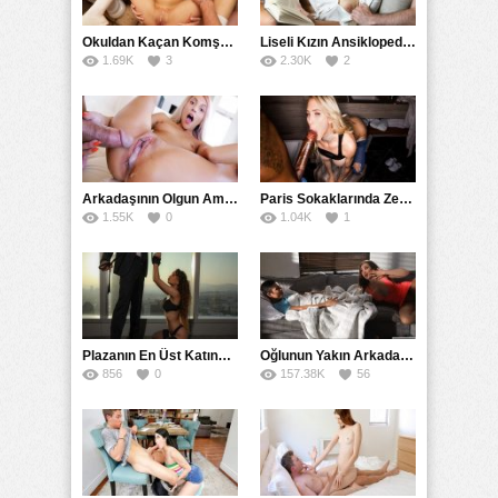
legal porno
Okuldan Kaçan Komşu Kızını Bakire Sanıp Götten Sikti
Liseli Kızın Ansiklopedisini Kitap Gibi Tane Tane Okudu
1.69K
3
2.30K
2
Arkadaşının Olgun Amcasına Siktirip İçine Boşalmasını İstedi
Paris Sokaklarında Zenci Yarağını Gırtlağına Kadar İndirdi
1.55K
0
1.04K
1
Plazanın En Üst Katında Üst Seviye Köle Fantezisi Sikişi
Oğlunun Yakın Arkadaşına Yorgan Altından Sulanan Milf
856
0
157.38K
56