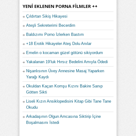
YENI EKLENEN PORNA FILMLER ++
Çıldırtan Sikiş Hikayesi
Ateşli Sekreterimi Becerdim
Baldızımı Porno İzlerken Bastım
+18 Erotik Hikayeler Ateş Dolu Anılar
Emelin o kocaman güzel götünü sikiyordum
Yakalanan 19’luk Hırsız Bedelini Amıyla Ödedi
Nişanlısının Üvey Annesine Masaj Yaparken
Yarağı Kaydı
Okuldan Kaçan Komşu Kızını Bakire Sanıp
Götten Sikti
Liseli Kızın Ansiklopedisini Kitap Gibi Tane Tane
Okudu
Arkadaşının Olgun Amcasına Siktirip İçine
Boşalmasını İstedi